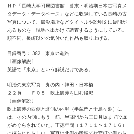
ＨＰ「長崎大学附属図書館 幕末・明治期日本古写真メ
タデータ・データベース」などに収録している長崎の古
写真について、撮影場所などタイトルや説明文に疑問が
あるものを、現地へ出かけて調査するようにしている。
順不同。長崎以外の気付いた作品も取り上げる。
目録番号： 382 東京の道路
〔画像解説〕
英語で「東京」という解説だけである。
明治の東京写真 丸の内・神田・日本橋
２２頁 Ｆ０８ 吹上御苑を囲む段堀
〔画像解説〕
吹上御苑の西側と北側の内堀（半蔵門と千鳥ヶ淵）に
は、その内側にもう一筋、半蔵門から三日月堀まで段堀
がめぐらされていた。正徳年間（１７１１〜１７１６）
に掘られたらしい。写真は北側の段堀で代官町の側から