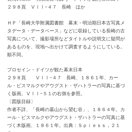
２９８頁 ⅤⅠⅠ−４７ 長崎 ほか
ＨＰ「長崎大学附属図書館 幕末・明治期日本古写真メ
タデータ・データベース」などに収録している長崎の古
写真について、撮影場所などタイトルや説明文に疑問が
あるものを、現地へ出かけて調査するようにしている。
順不同。
プロセイン・ドイツが観た幕末日本
２９８頁 ⅤⅠⅠ−４７ 長崎、１８６１年、カー
ル・ビスマルクやアウグスト・ザハトラーの写真に基づ
く版画。ⅤⅠⅠ−５１の右側を参照。
〔図版目録〕
作者不詳、「長崎の墓山から望む谷」、１８６４年。カ
ール・ビスマルクやアウグスト・ザハトラーの写真に基
づく木版画、１８６１年。出典：Ｓｐｉｅｓｓ，２１