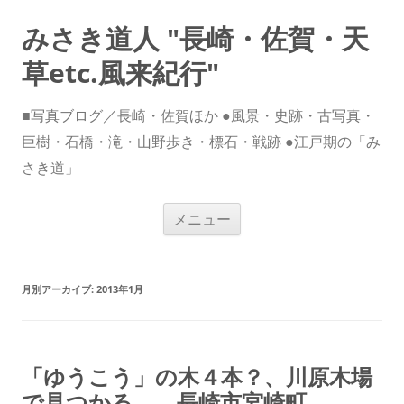
みさき道人 "長崎・佐賀・天
草etc.風来紀行"
■写真ブログ／長崎・佐賀ほか ●風景・史跡・古写真・
巨樹・石橋・滝・山野歩き・標石・戦跡 ●江戸期の「み
さき道」
コ
メニュー
ン
テ
ン
ツ
へ
ス
月別アーカイブ:
2013年1月
キ
ッ
プ
「ゆうこう」の木４本？、川原木場
で見つかる 長崎市宮崎町