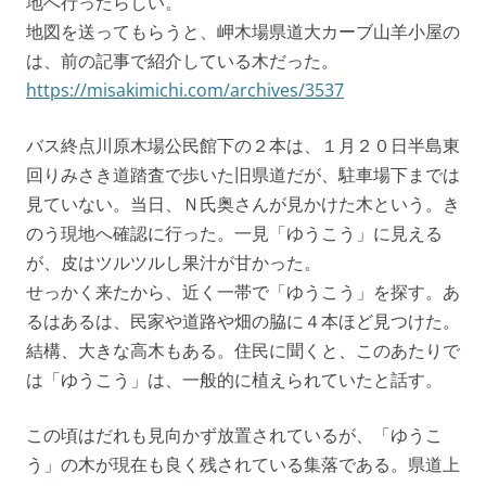
地へ行ったらしい。
地図を送ってもらうと、岬木場県道大カーブ山羊小屋の
は、前の記事で紹介している木だった。
https://misakimichi.com/archives/3537
バス終点川原木場公民館下の２本は、１月２０日半島東
回りみさき道踏査で歩いた旧県道だが、駐車場下までは
見ていない。当日、Ｎ氏奥さんが見かけた木という。き
のう現地へ確認に行った。一見「ゆうこう」に見える
が、皮はツルツルし果汁が甘かった。
せっかく来たから、近く一帯で「ゆうこう」を探す。あ
るはあるは、民家や道路や畑の脇に４本ほど見つけた。
結構、大きな高木もある。住民に聞くと、このあたりで
は「ゆうこう」は、一般的に植えられていたと話す。
この頃はだれも見向かず放置されているが、「ゆうこ
う」の木が現在も良く残されている集落である。県道上