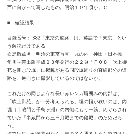
西に向かって写したもの。明治１０年頃か。Ｃ
■ 確認結果
目録番号： 382「東京の道路」は、英語で「東京」とい
う解説だけである。
石黒敬章著「明治の東京写真 丸の内・神田・日本橋」
角川学芸出版平成２３年発行の２２頁「Ｆ０８ 吹上御
苑を囲む段堀」に掲載がある同段堀周りの直線部分の道
路を、逆向きに撮影しているのではないか。
これだけの同じような長い赤レンガ塀囲みの内部は、
「吹上御苑」が十分考えられる。堀の幅が狭いのは、内
堀（半蔵門と千鳥ヶ淵）の内側にもう一筋、めぐらされ
ていた「半蔵門から三日月堀までの段堀」のためだろ
う。
道路は広いが舗装がなく、車の多く通るような道ではな