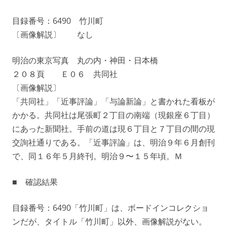
目録番号：6490 竹川町
〔画像解説〕 なし
明治の東京写真 丸の内・神田・日本橋
２０８頁 Ｅ０６ 共同社
〔画像解説〕
「共同社」「近事評論」「与論新論」と書かれた看板が
かかる。共同社は尾張町２丁目の南端（現銀座６丁目）
にあった新聞社。手前の道は現６丁目と７丁目の間の現
交詢社通りである。「近事評論」は、明治９年６月創刊
で、同１６年５月終刊。明治９〜１５年頃。Ｍ
■ 確認結果
目録番号：6490「竹川町」は、ボードインコレクショ
ンだが、タイトル「竹川町」以外、画像解説がない。