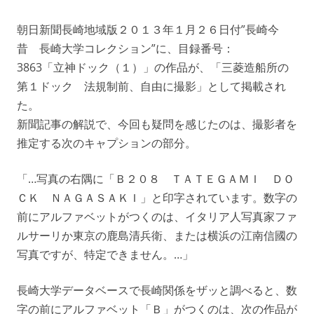
朝日新聞長崎地域版２０１３年１月２６日付”長崎今
昔 長崎大学コレクション”に、目録番号：
3863「立神ドック（１）」の作品が、「三菱造船所の
第１ドック 法規制前、自由に撮影」として掲載され
た。
新聞記事の解説で、今回も疑問を感じたのは、撮影者を
推定する次のキャプションの部分。
「…写真の右隅に「Ｂ２０８ ＴＡＴＥＧＡＭＩ ＤＯ
ＣＫ ＮＡＧＡＳＡＫＩ」と印字されています。数字の
前にアルファベットがつくのは、イタリア人写真家ファ
ルサーリか東京の鹿島清兵衛、または横浜の江南信國の
写真ですが、特定できません。…」
長崎大学データベースで長崎関係をザッと調べると、数
字の前にアルファベット「Ｂ」がつくのは、次の作品が