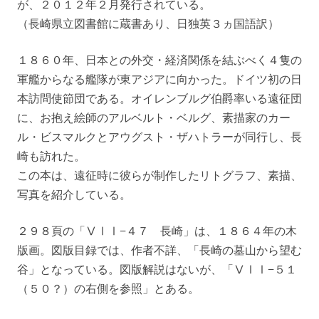
が、２０１２年２月発行されている。
（長崎県立図書館に蔵書あり、日独英３ヵ国語訳）
１８６０年、日本との外交・経済関係を結ぶべく４隻の
軍艦からなる艦隊が東アジアに向かった。ドイツ初の日
本訪問使節団である。オイレンブルグ伯爵率いる遠征団
に、お抱え絵師のアルベルト・ベルグ、素描家のカー
ル・ビスマルクとアウグスト・ザハトラーが同行し、長
崎も訪れた。
この本は、遠征時に彼らが制作したリトグラフ、素描、
写真を紹介している。
２９８頁の「ⅤⅠⅠ−４７ 長崎」は、１８６４年の木
版画。図版目録では、作者不詳、「長崎の墓山から望む
谷」となっている。図版解説はないが、「ⅤⅠⅠ−５１
（５０？）の右側を参照」とある。