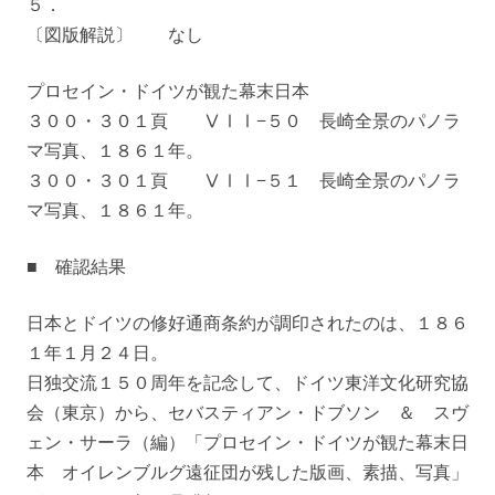
５．
〔図版解説〕 なし
プロセイン・ドイツが観た幕末日本
３００・３０１頁 ⅤⅠⅠ−５０ 長崎全景のパノラ
マ写真、１８６１年。
３００・３０１頁 ⅤⅠⅠ−５１ 長崎全景のパノラ
マ写真、１８６１年。
■ 確認結果
日本とドイツの修好通商条約が調印されたのは、１８６
１年１月２４日。
日独交流１５０周年を記念して、ドイツ東洋文化研究協
会（東京）から、セバスティアン・ドブソン ＆ スヴ
ェン・サーラ（編）「プロセイン・ドイツが観た幕末日
本 オイレンブルグ遠征団が残した版画、素描、写真」