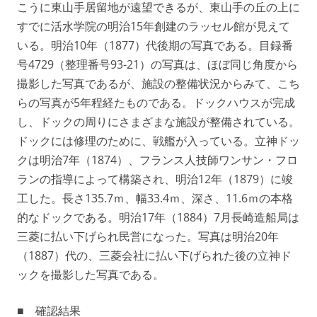
こうに東山手居留地が遠望できるが、東山手の丘の上に
すでに活水学院の明治15年創建のラッセル館が見えて
いる。明治10年（1877）代後期の写真である。目録番
号4729（整理番号93-21）の写真は、ほぼ同じ角度から
撮影した写真であるが、施設の整備状況からみて、こち
らの写真が5年程経たものである。ドックハウスが完成
し、ドックの周りにさまざまな施設が整備されている。
ドックには修理のために、戦艦が入っている。立神ドッ
クは明治7年（1874）、フランス人技師ワンサン・フロ
ランの指導によって構築され、明治12年（1879）に竣
工した。長さ135.7ｍ、幅33.4ｍ、深さ、11.6ｍの本格
的なドックである。明治17年（1884）7月長崎造船局は
三菱に払い下げられ民営になった。写真は明治20年
（1887）代の、三菱会社に払い下げられた後の立神ド
ックを撮影した写真である。
■ 確認結果