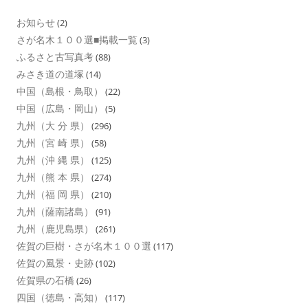
お知らせ
(2)
さが名木１００選■掲載一覧
(3)
ふるさと古写真考
(88)
みさき道の道塚
(14)
中国（島根・鳥取）
(22)
中国（広島・岡山）
(5)
九州（大 分 県）
(296)
九州（宮 崎 県）
(58)
九州（沖 縄 県）
(125)
九州（熊 本 県）
(274)
九州（福 岡 県）
(210)
九州（薩南諸島）
(91)
九州（鹿児島県）
(261)
佐賀の巨樹・さが名木１００選
(117)
佐賀の風景・史跡
(102)
佐賀県の石橋
(26)
四国（徳島・高知）
(117)