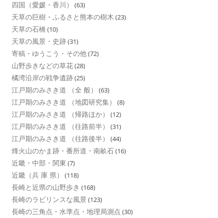
四国（愛媛・香川）
(63)
天草の巨樹・ふるさと熊本の樹木
(23)
天草の石橋
(10)
天草の風景・史跡
(31)
寄稿・ゆうこう・その他
(72)
山野歩きなどの草花
(28)
橘湾沿岸の戦争遺跡
(25)
江戸期のみさき道 （全 般）
(63)
江戸期のみさき道 （地図研究集）
(8)
江戸期のみさき道 （帰路ほか）
(12)
江戸期のみさき道 （往路前半）
(31)
江戸期のみさき道 （往路後半）
(44)
烽火山のかま跡・番所道・南畝石
(16)
近畿・中部・関東
(7)
近畿（兵 庫 県）
(118)
長崎と近県の山野歩き
(168)
長崎のラビリンスな風景
(123)
長崎の三角点・水準点・地理局測点
(30)