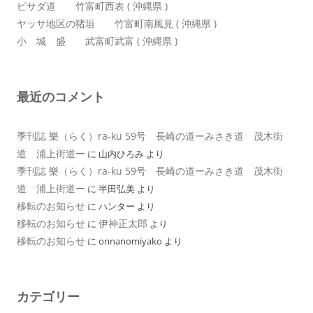
ピサダ道 竹富町西表 ( 沖縄県 )
ヤッサ地区の猪垣 竹富町南風見 ( 沖縄県 )
小 城 盛 武富町武富 ( 沖縄県 )
最近のコメント
季刊誌 樂（らく）ra-ku 59号 長崎の道ーみさき道 茂木街
道 浦上街道ー
に
山内ひろみ
より
季刊誌 樂（らく）ra-ku 59号 長崎の道ーみさき道 茂木街
道 浦上街道ー
に
半田弘美
より
移転のお知らせ
に
ハンター
より
移転のお知らせ
伊神正太郎
に
より
移転のお知らせ
に
onnanomiyako
より
カテゴリー