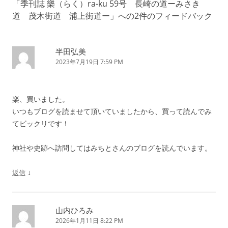
「
季刊誌 樂（らく）ra-ku 59号 長崎の道ーみさき
ビ
道 茂木街道 浦上街道ー
」への2件のフィードバック
ゲ
ー
シ
半田弘美
2023年7月19日 7:59 PM
ョ
ン
楽、買いました。
いつもブログを読ませて頂いていましたから、買って読んでみ
てビックリです！
神社や史跡へ訪問してはみちとさんのブログを読んでいます。
↓
返信
山内ひろみ
2026年1月11日 8:22 PM