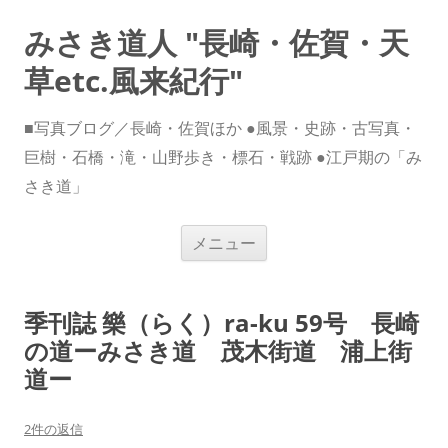
みさき道人 "長崎・佐賀・天
草etc.風来紀行"
■写真ブログ／長崎・佐賀ほか ●風景・史跡・古写真・
巨樹・石橋・滝・山野歩き・標石・戦跡 ●江戸期の「み
さき道」
コ
メニュー
ン
テ
ン
ツ
へ
季刊誌 樂（らく）ra-ku 59号 長崎
ス
キ
の道ーみさき道 茂木街道 浦上街
ッ
プ
道ー
2件の返信