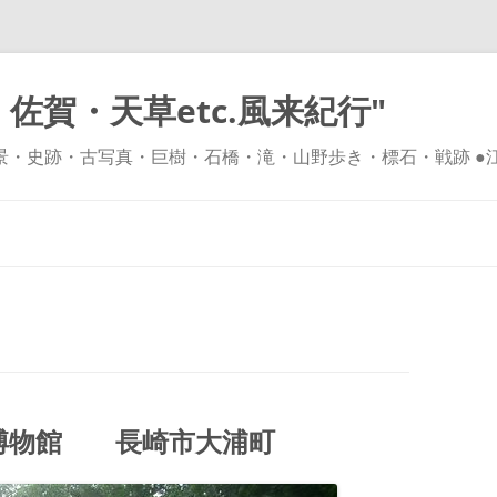
佐賀・天草etc.風来紀行"
風景・史跡・古写真・巨樹・石橋・滝・山野歩き・標石・戦跡 ●
コ
ン
テ
ン
ツ
へ
ス
キ
ッ
プ
博物館 長崎市大浦町