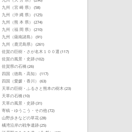
(296)
九州（宮 崎 県）
(58)
九州（沖 縄 県）
(125)
九州（熊 本 県）
(274)
九州（福 岡 県）
(210)
九州（薩南諸島）
(91)
九州（鹿児島県）
(261)
佐賀の巨樹・さが名木１００選
(117)
佐賀の風景・史跡
(102)
佐賀県の石橋
(26)
四国（徳島・高知）
(117)
四国（愛媛・香川）
(63)
天草の巨樹・ふるさと熊本の樹木
(23)
天草の石橋
(10)
天草の風景・史跡
(31)
寄稿・ゆうこう・その他
(72)
山野歩きなどの草花
(28)
橘湾沿岸の戦争遺跡
(25)