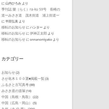
に
山内ひろみ
より
季刊誌 樂（らく）ra-ku 59号 長崎の
道ーみさき道 茂木街道 浦上街道ー
に
半田弘美
より
移転のお知らせ
に
ハンター
より
移転のお知らせ
伊神正太郎
に
より
移転のお知らせ
に
onnanomiyako
より
カテゴリー
お知らせ
(2)
さが名木１００選■掲載一覧
(3)
ふるさと古写真考
(88)
みさき道の道塚
(14)
中国（島根・鳥取）
(22)
中国（広島・岡山）
(5)
九州（大 分 県）