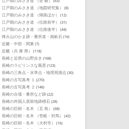
江戸期のみさき道 （全 般）
(63)
江戸期のみさき道 （地図研究集）
(8)
江戸期のみさき道 （帰路ほか）
(12)
江戸期のみさき道 （往路前半）
(31)
江戸期のみさき道 （往路後半）
(44)
烽火山のかま跡・番所道・南畝石
(16)
近畿・中部・関東
(7)
近畿（兵 庫 県）
(118)
長崎と近県の山野歩き
(168)
長崎のラビリンスな風景
(123)
長崎の三角点・水準点・地理局測点
(30)
長崎の古写真考 １
(270)
長崎の古写真考 ２
(146)
長崎の台場・番所など跡
(22)
長崎の外国人居留地跡標石
(28)
長崎の巨樹・名木 （五 島）
(68)
長崎の巨樹・名木 （壱岐・対馬）
(42)
長崎の巨樹・名木 （大村市）
(16)