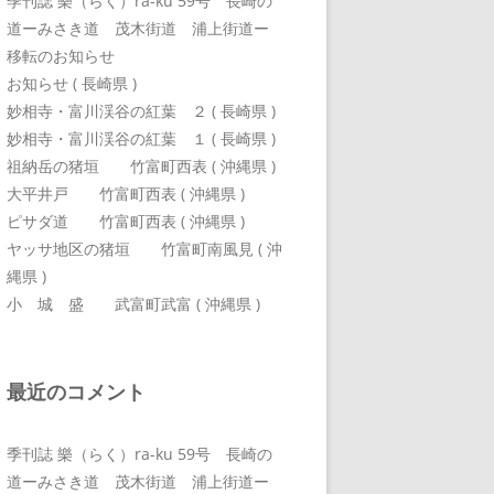
季刊誌 樂（らく）ra-ku 59号 長崎の
道ーみさき道 茂木街道 浦上街道ー
移転のお知らせ
お知らせ ( 長崎県 )
妙相寺・富川渓谷の紅葉 ２ ( 長崎県 )
妙相寺・富川渓谷の紅葉 １ ( 長崎県 )
祖納岳の猪垣 竹富町西表 ( 沖縄県 )
大平井戸 竹富町西表 ( 沖縄県 )
ピサダ道 竹富町西表 ( 沖縄県 )
ヤッサ地区の猪垣 竹富町南風見 ( 沖
縄県 )
小 城 盛 武富町武富 ( 沖縄県 )
最近のコメント
季刊誌 樂（らく）ra-ku 59号 長崎の
道ーみさき道 茂木街道 浦上街道ー