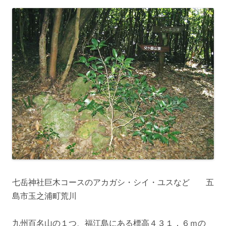
七岳神社巨木コースのアカガシ・シイ・ユスなど 五
島市玉之浦町荒川
九州百名山の１つ、福江島にある標高４３１．６ｍの