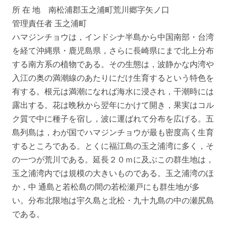
所 在 地 南松浦郡玉之浦町荒川郷字矢ノ口
管理責任者 玉之浦町
ハマジンチョウは，インドシナ半島から中国南部・台湾
を経て沖縄県・鹿児島県，さらに長崎県にまで北上分布
する南方系の植物である。その生態は，波静かな内湾や
入江の奥の満潮線のあたりにだけ生育するという特色を
有する。根元は満潮になれば海水に浸され，干潮時には
露出する。花は晩秋から翌年にかけて開き，果実はコル
ク質で中に種子を宿し，波に運ばれて分布を広げる。五
島列島は，わが国でハマジンチョウが最も密度高く生育
するところである。とくに福江島の玉之浦湾に多く，そ
の一つが荒川である。延長２０ｍに及ぶこの群生地は，
玉之浦湾内では規模の大きいものである。玉之浦湾のほ
か，中 通島と若松島の間の若松瀬戸にも群生地が多
い。分布北限地は宇久島と北松・九十九島の中の瀬尻島
である。