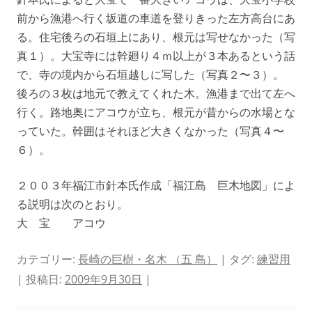
前から漁港へ行く坂道の車道を登りきった左方高台にあ
る。住宅後ろの石垣上にあり、根元は写せなかった（写
真１）。大宝寺には幹廻り４ｍ以上が３本あるという話
で、寺の境内から石垣越しに写した（写真２〜３）。
後ろの３枚は地元で教えてくれた木。漁港まで出て左へ
行く。路地奥にアコウが立ち、根元が昔からの水場とな
っていた。幹囲はそれほど大きくなかった（写真４〜
６）。
２００３年福江市針本氏作成「福江島 巨木地図」によ
る説明は次のとおり。
大 宝 アコウ
カテゴリー:
長崎の巨樹・名木 （五 島）
| タグ:
練習用
| 投稿日:
2009年9月30日
|