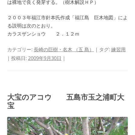
は裸地で良く発芽する。（樹木解説ＨＰ）
２００３年福江市針本氏作成「福江島 巨木地図」によ
る説明は次のとおり。
カラスザンショウ ２．１２ｍ
カテゴリー:
長崎の巨樹・名木 （五 島）
| タグ:
練習用
| 投稿日:
2009年9月30日
|
大宝のアコウ 五島市玉之浦町大
宝