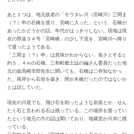
あと１つは、地元故老の「モウタレ川（宮崎川）三間ま
（？）申の石橋を渡り、宮崎に入った」という、石橋が
あったかどうかの話。年代がはっきりしない。現地は現
在の県道３４号「宮崎橋」の少し下流を、宮崎川へ降り
て渡ったようである。
「三間ま（？）申」は意味がわからない。長さとすると
約５．４ｍの石橋。三和町郷土誌の編さん委員だった地
元の故高崎市郎先生に聞いても、石橋はご存知なかっ
た。両岸から石垣を築き、間が木橋だったのではないか
とは話していた。
現在の川底でも、飛び石を削ったような岩面とか、せん
たく石と言われる石は残っている。この場所を渡ってい
たという地元の方の話は聞いており、地蔵堂が川岸に残
っている。