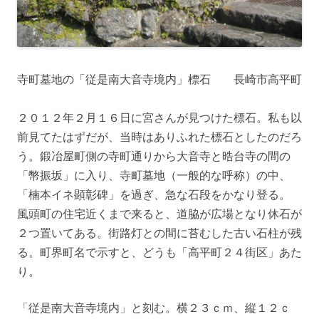
寺町墓地の「従是南大音寺境内」標石 長崎市高平町
２０１２年２月１６日に宮さんが見つけた標石。私も以
前見てたはずだが、当時はありふれた標石としたのだろ
う。鍛冶屋町側の寺町通りから大音寺と晧台寺の間の
「幣振坂」に入り、寺町墓地（一般的な呼称）の中、
「楠本イネ顕彰碑」を過ぎ、急な石段をかなり登る。
風頭町の住宅近くまで来ると、道脇が広場となり休石が
２つ置いてある。街路灯との間に苔むした古い石柱が残
る。町界町名で示すと、どうも「高平町２４街区」あた
り。
「従是南大音寺境内」と刻む。横２３ｃｍ、縦１２ｃ