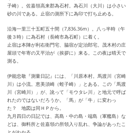
子崎）。佐嘉領高来郡為石村。為石川（大川）は小さい
砂の川である。止宿の測所下に為印で打ち止める。
沿海一里三十五町五十間（7,836.36m）。八っ半時（午
後３時）に為石村（長崎市為石町）に着く。
止宿は本陣が利右衛門宅、脇宿が定治郎宅。茂木村の庄
屋頭で年寄の又平治が（挨拶に）来る。この夜は晴天で
測る。
伊能忠敬『測量日記』には、「川原本村。馬渡川（宮崎
川）は小流。恵美須崎（蛭子崎）」とある。この「馬渡
川（宮崎川）」が、訛って「モウタレ川」と地元で呼ば
れたのではないだろうか。「馬」が「牛」に変わっ
た？ 地図は同ＨＰから。
九月四日の日記では、高島・中の島・端島（軍艦島）な
どは、御料所と佐嘉領の所領入り乱れ、争論があったこ
とがわかる。