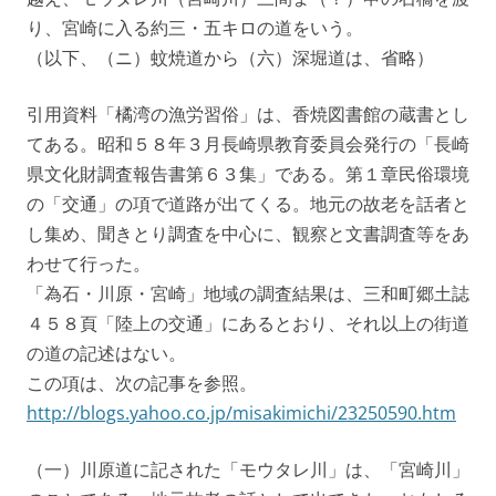
り、宮崎に入る約三・五キロの道をいう。
（以下、（ニ）蚊焼道から（六）深堀道は、省略）
引用資料「橘湾の漁労習俗」は、香焼図書館の蔵書とし
てある。昭和５８年３月長崎県教育委員会発行の「長崎
県文化財調査報告書第６３集」である。第１章民俗環境
の「交通」の項で道路が出てくる。地元の故老を話者と
し集め、聞きとり調査を中心に、観察と文書調査等をあ
わせて行った。
「為石・川原・宮崎」地域の調査結果は、三和町郷土誌
４５８頁「陸上の交通」にあるとおり、それ以上の街道
の道の記述はない。
この項は、次の記事を参照。
http://blogs.yahoo.co.jp/misakimichi/23250590.htm
（一）川原道に記された「モウタレ川」は、「宮崎川」