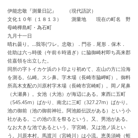
伊能忠敬『測量日記』 （現代語訳）
文化１０年（１８１３） 測量地 現在の町名 野
母崎樺島町・為石町
九月十一日
晴れ曇り。…我等(ワレ。忠敬）．門谷．尾形．保木．
佐助は六っ時後（午前６時過ぎ）に脇御崎村即ち高来郡
佐嘉領を出立した。
同所の字トイカケ浜のト印より初めて、左山の方に沿海
を測る。仏崎。スシ鼻。字木場（長崎市脇岬町）。御料
所高木支配の川原村字木場（長崎市宮崎町）。岡ノ尾鼻
（大瀬鼻）。女池（大池）が海辺にある。東西に五町
（545.45m）ばかり、南北に三町（327.27m）ばかり。
池の御前（池の御前神社。阿池姫伝説がある）という小
社がある。この池の主を祭るという。又、男池がある。
なお大きな池であるという。字宮崎。又は池ノ浜とい
う。川原本村。馬渡川（宮崎川）は小流。恵美須崎（蛭