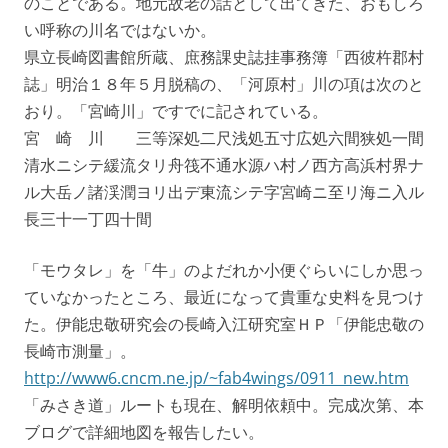
のことである。地元故老の話として出てきた、おもしろ
い呼称の川名ではないか。
県立長崎図書館所蔵、庶務課史誌挂事務簿「西彼杵郡村
誌」明治１８年５月脱稿の、「河原村」川の項は次のと
おり。「宮崎川」ですでに記されている。
宮 崎 川 三等深処二尺浅処五寸広処六間狭処一間
清水ニシテ緩流タリ舟筏不通水源ハ村ノ西方高浜村界ナ
ル大岳ノ諸渓潤ヨリ出デ東流シテ字宮崎ニ至リ海ニ入ル
長三十一丁四十間
「モウタレ」を「牛」のよだれか小便ぐらいにしか思っ
ていなかったところ、最近になって貴重な史料を見つけ
た。伊能忠敬研究会の長崎入江研究室ＨＰ「伊能忠敬の
長崎市測量」。
http://www6.cncm.ne.jp/~fab4wings/0911_new.htm
「みさき道」ルートも現在、解明依頼中。完成次第、本
ブログで詳細地図を報告したい。