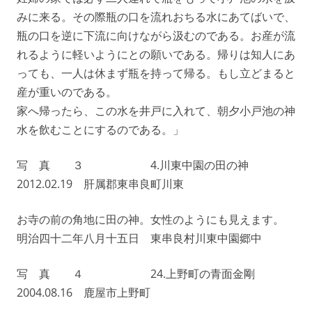
みに来る。その際瓶の口を流れおちる水にあてばいで、
瓶の口を逆に下流に向けながら汲むのである。お産が流
れるように軽いようにとの願いである。帰りは知人にあ
っても、一人は休まず瓶を持って帰る。もし立どまると
産が重いのである。
家へ帰ったら、この水を井戸に入れて、朝夕小戸池の神
水を飲むことにするのである。」
写 真 ３ 4.川東中園の田の神
2012.02.19 肝属郡東串良町川東
お寺の前の角地に田の神。女性のようにも見えます。
明治四十二年八月十五日 東串良村川東中園郷中
写 真 ４ 24.上野町の青面金剛
2004.08.16 鹿屋市上野町