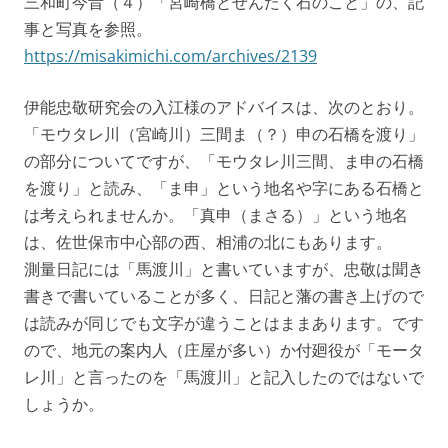
三和町今昔（４）「宮崎橋とせんたく石のこと」の、記
事と写真を参照。
https://misakimichi.com/archives/2139
伊能忠敬研究会の入江様のアドバイスは、次のとおり。
「モウタレ川（宮崎川）三間ま（？）申の石橋を渡り」
の部分についてですが、「モウタレ川三間、ま申の石橋
を渡り」と読み、「ま申」という地名や字にある石橋と
は考えられませんか。「真申（まさる）」という地名
は、佐世保市中心部の西、相浦の北にもあります。
測量日記には「馬渡川」と書いていますが、忠敬は聞き
書きで書いていることが多く、日記と藩の書き上げので
は読みが同じでも文字が違うことはままあります。です
ので、地元の案内人（庄屋が多い）か付廻役が「モータ
レ川」と言ったのを「馬渡川」と記入したのではないで
しょうか。