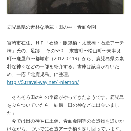
鹿児島県の素朴な地蔵・田の神・青面金剛
宮崎市在住、ＨＰ「石橋・眼鏡橋・太鼓橋・石造アーチ
橋」氏の、足跡 -その530- 末吉町〜松山町〜東串良
町〜鹿屋市〜都城市（2012.02.19）から、鹿児島県の素
朴な神々などの一部を紹介する。書庫は該当がないた
め、一応「北鹿児島」に整理。
http://5.travel-way.net/~niemon/
「そろそろ田の神の季節がやってきたようです。鹿児島
をぶらついていたら、結構、田の神などに出会いまし
た」
「今では田の神や仁王像、青面金剛等の石造物を追いか
けながら、ついでに石造アーチ橋を探し回っています。