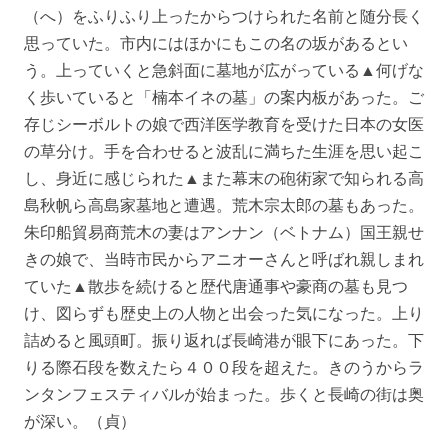
（へ）をふりふり上ったからつけられた名前と随分長く
思っていた。市内にはほかにもこの名の坂があるとい
う。上っていくと急斜面に墓地が広がっている▲何げな
く歩いていると「楠本イネの墓」の案内板があった。ご
存じシーボルトの娘で西洋医学教育を受けた日本の女医
の草分け。手を合わせると波乱に満ちた生涯を思い起こ
し、身近に感じられた▲また幕末の砲術家で知られる高
島秋帆ら高島家墓地と遭遇。荒木宗太郎の墓もあった。
朱印船貿易商荒木の妻はアンナン（ベトナム）国王親せ
きの娘で、当時市民からアニオーさんと呼ばれ親しまれ
ていた▲散歩を続けると歴代唐通事や豪商の墓も見つ
け、図らずも歴史上の人物と出会った気になった。上り
詰めると風頭町。振り返れば長崎港が眼下にあった。下
りる際石段を数えたら４００段を超えた。きのうからラ
ンタンフェスティバルが始まった。歩くと長崎の街は奥
が深い。（貞）