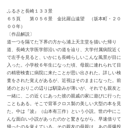
ふるさと長崎１３３景
６５頁 第０５６景 金比羅山遠望 （坂本町・２０
００年）
〔作品解説〕
道一つを隔てた下界の方から浦上天主堂を描いた帰り
道、長崎大学医学部沿いの道を辿り、大学付属病院近く
で左手を見ると、いかにも長崎らしいこんな風景が目に
入った。小学校６年生になった頃、母親に連れられて目
の精密検査に病院に来たことが思い出された。詳しい検
査をされた覚えがあるが、近視はそのままになった。前
述のとおりこの辺りは馴染みが薄いが、それでも親友と
一緒に、この近くにあった彼の親戚の家に遊びに行った
こともある。そこで背革クロス製の美しい大型の本を見
た。中は『波』（山本有三作）という小説。世の中にこ
んな面白い小説があったのかと驚きながら、早速借りて
帰ったのを覚えている。その親友の母親は、あの原爆投