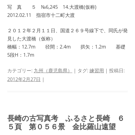
写 真 ５ №6,245 14.大渡橋(仮称)
2012.02.11 指宿市十二町大渡
２０１２年２月１１日、国道２６９号線下で、同氏が発
見した大渡橋（仮称）
橋幅：12.7m 径間：2.4m 拱矢：1.2m 基礎
5段H：1.7m
カテゴリー:
九州（鹿児島県）
| タグ:
練習用
| 投稿日:
2012年2月27日
|
長崎の古写真考 ふるさと長崎 ６
５頁 第０５６景 金比羅山遠望