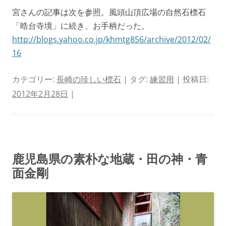
宮さんの記事は次を参照。風頭山頂広場の自然石標石
「晧台寺境」に続き、お手柄だった。
http://blogs.yahoo.co.jp/khmtg856/archive/2012/02/
16
カテゴリー:
長崎の珍しい標石
| タグ:
練習用
| 投稿日:
2012年2月28日
|
鹿児島県の素朴な地蔵・田の神・青
面金剛