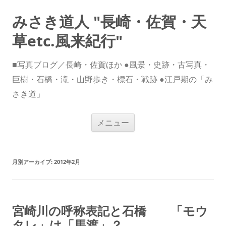
みさき道人 "長崎・佐賀・天
草etc.風来紀行"
■写真ブログ／長崎・佐賀ほか ●風景・史跡・古写真・
巨樹・石橋・滝・山野歩き・標石・戦跡 ●江戸期の「み
さき道」
コ
メニュー
ン
テ
ン
ツ
へ
ス
月別アーカイブ:
2012年2月
キ
ッ
プ
宮崎川の呼称表記と石橋 「モウ
タレ」は「馬渡」？