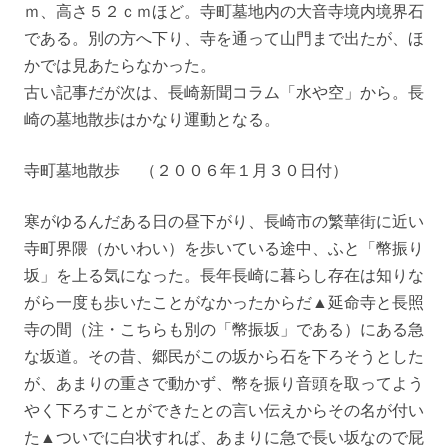
ｍ、高さ５２ｃｍほど。寺町墓地内の大音寺境内境界石
である。別の方へ下り、寺を通って山門まで出たが、ほ
かでは見あたらなかった。
古い記事だが次は、長崎新聞コラム「水や空」から。長
崎の墓地散歩はかなり運動となる。
寺町墓地散歩 （２００６年１月３０日付）
寒がゆるんだある日の昼下がり、長崎市の繁華街に近い
寺町界隈（かいわい）を歩いている途中、ふと「幣振り
坂」を上る気になった。長年長崎に暮らし存在は知りな
がら一度も歩いたことがなかったからだ▲延命寺と長照
寺の間（注・こちらも別の「幣振坂」である）にある急
な坂道。その昔、郷民がこの坂から石を下ろそうとした
が、あまりの重さで動かず、幣を振り音頭を取ってよう
やく下ろすことができたとの言い伝えからその名が付い
た▲ついでに白状すれば、あまりに急で長い坂なので屁