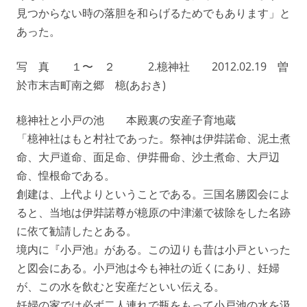
見つからない時の落胆を和らげるためでもあります」と
あった。
写 真 １〜 ２ 2.檍神社 2012.02.19 曽
於市末吉町南之郷 檍(あおき)
檍神社と小戸の池 本殿裏の安産子育地蔵
「檍神社はもと村社であった。祭神は伊弉諾命、泥土煮
命、大戸道命、面足命、伊弉冊命、沙土煮命、大戸辺
命、惶根命である。
創建は、上代よりということである。三国名勝図会によ
ると、当地は伊弉諾尊が檍原の中津瀬で祓除をした名跡
に依て勧請したとある。
境内に『小戸池』がある。この辺りも昔は小戸といった
と図会にある。小戸池は今も神社の近くにあり、妊婦
が、この水を飲むと安産だといい伝える。
妊婦の家では必ず二人連れで瓶をもって小戸池の水を汲