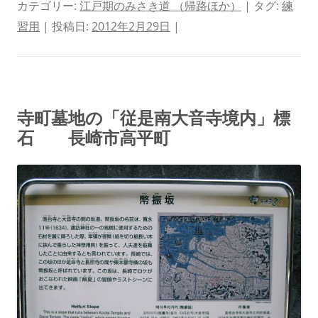
カテゴリー:
江戸期のみさき道 （帰路ほか）
| タグ:
練
習用
| 投稿日:
2012年2月29日
|
寺町墓地の「従是南大音寺境内」標
石 長崎市高平町