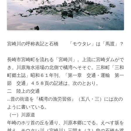
宮崎川の呼称表記と石橋 「モウタレ」は「馬渡」？
長崎市宮崎町を流れる「宮崎川」。上流に宮崎ダムがで
き、川原海水浴場の北側で橘湾へそそぐ。三和町「三和
町郷土誌」昭和６１年刊、「第一章 交通・運輸 第一
節 交通」４５８頁の記述は、次のとおり。
二 陸上の交通
…昔の街道を『橘湾の漁労習俗』（五八・三）には次の
ように書いている。
（一）川原道
年崎のホリ首の丘を通り、川原本郷にでる。えべす坂を
越え、モウタレ川（宮崎川）三間ま（？）申の石橋を渡