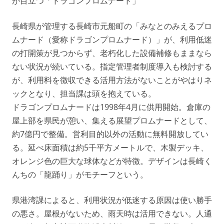
が目立つ「ドラゴンプロムナード」
長崎県が管理する長崎市元船町の「みなとのみえるプロ
ムナード（愛称ドラゴンプロムナード）」が、利用低迷
の打開策が見つからず、老朽化した設備補修もままなら
ない状況が続いている。指定管理者制度導入も検討する
が、利用料を徴収できる活用方法がないことがやはりネ
ックとなり、担当課は頭を抱えている。
ドラゴンプロムナードは1998年4月に供用開始。倉庫の
屋上部を県民が憩い、集える展望プロムナードとして、
約7億円で整備。営利目的以外の活動に無料開放してい
る。延べ床面積は約5千平方メートルで、木製デッキ、
オレンジ色の巨大な球体などが特徴。デザインは長崎く
んちの「龍踊り」がモチーフという。
県港湾課によると、利用状況が低迷する原因は使い勝手
の悪さ。屋根がないため、雨天時は活用できない。人通