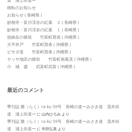
道 浦上街道ー
移転のお知らせ
お知らせ ( 長崎県 )
妙相寺・富川渓谷の紅葉 ２ ( 長崎県 )
妙相寺・富川渓谷の紅葉 １ ( 長崎県 )
祖納岳の猪垣 竹富町西表 ( 沖縄県 )
大平井戸 竹富町西表 ( 沖縄県 )
ピサダ道 竹富町西表 ( 沖縄県 )
ヤッサ地区の猪垣 竹富町南風見 ( 沖縄県 )
小 城 盛 武富町武富 ( 沖縄県 )
最近のコメント
季刊誌 樂（らく）ra-ku 59号 長崎の道ーみさき道 茂木街
道 浦上街道ー
に
山内ひろみ
より
季刊誌 樂（らく）ra-ku 59号 長崎の道ーみさき道 茂木街
道 浦上街道ー
に
半田弘美
より