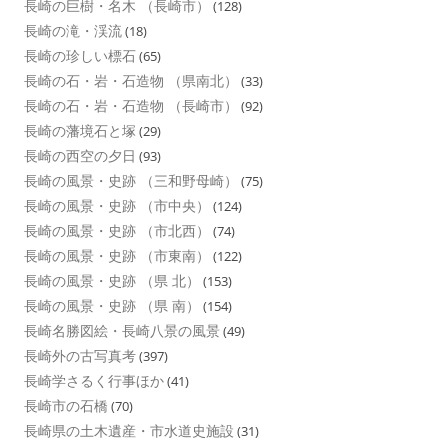
長崎の巨樹・名木 （長崎市）
(128)
長崎の滝・渓流
(18)
長崎の珍しい標石
(65)
長崎の石・岩・石造物 （県南北）
(33)
長崎の石・岩・石造物 （長崎市）
(92)
長崎の藩境石と塚
(29)
長崎の西空の夕日
(93)
長崎の風景・史跡 （三和野母崎）
(75)
長崎の風景・史跡 （市中央）
(124)
長崎の風景・史跡 （市北西）
(74)
長崎の風景・史跡 （市東南）
(122)
長崎の風景・史跡 （県 北）
(153)
長崎の風景・史跡 （県 南）
(154)
長崎名勝図絵・長崎八景の風景
(49)
長崎外の古写真考
(397)
長崎学さるく行事ほか
(41)
長崎市の石橋
(70)
長崎県の土木遺産・市水道史施設
(31)