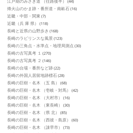
江戸期のみさき道 （往路後半）
(44)
烽火山のかま跡・番所道・南畝石
(16)
近畿・中部・関東
(7)
近畿（兵 庫 県）
(118)
長崎と近県の山野歩き
(168)
長崎のラビリンスな風景
(123)
長崎の三角点・水準点・地理局測点
(30)
長崎の古写真考 １
(270)
長崎の古写真考 ２
(146)
長崎の台場・番所など跡
(22)
長崎の外国人居留地跡標石
(28)
長崎の巨樹・名木 （五 島）
(68)
長崎の巨樹・名木 （壱岐・対馬）
(42)
長崎の巨樹・名木 （大村市）
(16)
長崎の巨樹・名木 （東長崎）
(30)
長崎の巨樹・名木 （県 北）
(85)
長崎の巨樹・名木 （西彼・島原）
(60)
長崎の巨樹・名木 （諌早市）
(73)