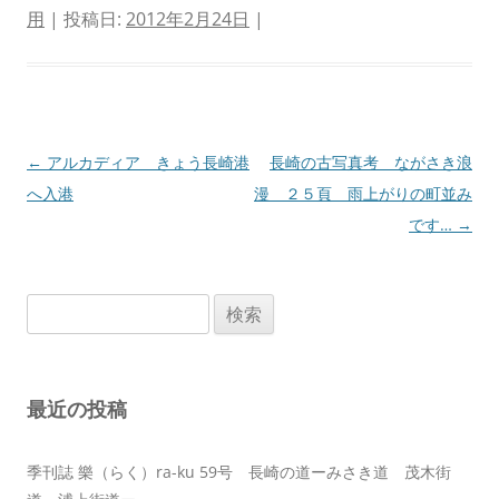
用
| 投稿日:
2012年2月24日
|
投
←
アルカディア きょう長崎港
長崎の古写真考 ながさき浪
稿
へ入港
漫 ２５頁 雨上がりの町並み
ナ
です…
→
ビ
ゲ
検
ー
索:
シ
ョ
最近の投稿
ン
季刊誌 樂（らく）ra-ku 59号 長崎の道ーみさき道 茂木街