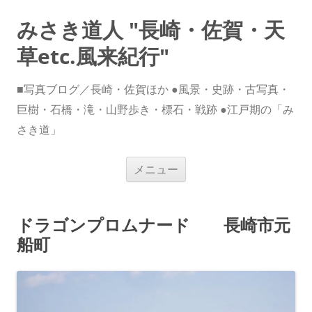
みさき道人 "長崎・佐賀・天
草etc.風来紀行"
■写真ブログ／長崎・佐賀ほか ●風景・史跡・古写真・
巨樹・石橋・滝・山野歩き・標石・戦跡 ●江戸期の「み
さき道」
コ
メニュー
ン
テ
ン
ツ
へ
ドラゴンプロムナード 長崎市元
ス
キ
船町
ッ
プ