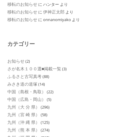
移転のお知らせ
に
ハンター
より
移転のお知らせ
伊神正太郎
に
より
移転のお知らせ
に
onnanomiyako
より
カテゴリー
お知らせ
(2)
さが名木１００選■掲載一覧
(3)
ふるさと古写真考
(88)
みさき道の道塚
(14)
中国（島根・鳥取）
(22)
中国（広島・岡山）
(5)
九州（大 分 県）
(296)
九州（宮 崎 県）
(58)
九州（沖 縄 県）
(125)
九州（熊 本 県）
(274)