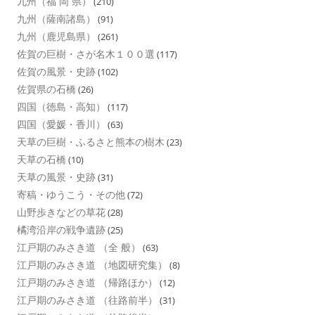
九州（福 岡 県）
(210)
九州（薩南諸島）
(91)
九州（鹿児島県）
(261)
佐賀の巨樹・さが名木１００選
(117)
佐賀の風景・史跡
(102)
佐賀県の石橋
(26)
四国（徳島・高知）
(117)
四国（愛媛・香川）
(63)
天草の巨樹・ふるさと熊本の樹木
(23)
天草の石橋
(10)
天草の風景・史跡
(31)
寄稿・ゆうこう・その他
(72)
山野歩きなどの草花
(28)
橘湾沿岸の戦争遺跡
(25)
江戸期のみさき道 （全 般）
(63)
江戸期のみさき道 （地図研究集）
(8)
江戸期のみさき道 （帰路ほか）
(12)
江戸期のみさき道 （往路前半）
(31)