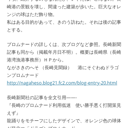
崎港の景観を壊し、間違った建築が歩いた。巨大なオレ
ンジの球はただ飾り物。
私はある目的があって、きのう訪ねた。それは後の記事
とする。
プロムナードの詳しくは、次ブログなど参照。長崎新聞
記事も同から（掲載年月日不明）。概要は長崎県（長崎
港湾漁港事務所）ＨＰから。
ながさきのへそ （長崎見聞録） 港にそぐわぬドラゴ
ンプロムナード
http://nagaheso.blog21.fc2.com/blog-entry-20.html
長崎新聞社の記事を全文引用——-
『長崎のプロムナード利用低迷 使い勝手悪く打開策見
えず』
龍踊りをモチーフにしたデザインで、オレンジ色の球体