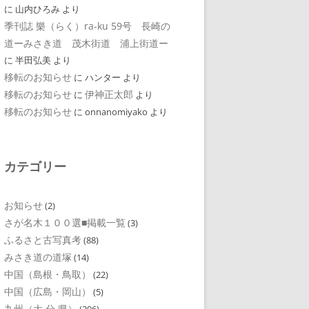
に
山内ひろみ
より
季刊誌 樂（らく）ra-ku 59号 長崎の
道ーみさき道 茂木街道 浦上街道ー
に
半田弘美
より
移転のお知らせ
に
ハンター
より
移転のお知らせ
伊神正太郎
に
より
移転のお知らせ
に
onnanomiyako
より
カテゴリー
お知らせ
(2)
さが名木１００選■掲載一覧
(3)
ふるさと古写真考
(88)
みさき道の道塚
(14)
中国（島根・鳥取）
(22)
中国（広島・岡山）
(5)
九州（大 分 県）