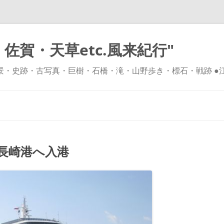
佐賀・天草etc.風来紀行"
風景・史跡・古写真・巨樹・石橋・滝・山野歩き・標石・戦跡 ●
コ
ン
テ
ン
ツ
へ
ス
キ
長崎港へ入港
ッ
プ