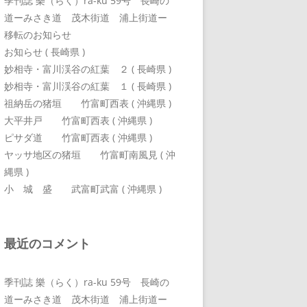
季刊誌 樂（らく）ra-ku 59号 長崎の
道ーみさき道 茂木街道 浦上街道ー
移転のお知らせ
お知らせ ( 長崎県 )
妙相寺・富川渓谷の紅葉 ２ ( 長崎県 )
妙相寺・富川渓谷の紅葉 １ ( 長崎県 )
祖納岳の猪垣 竹富町西表 ( 沖縄県 )
大平井戸 竹富町西表 ( 沖縄県 )
ピサダ道 竹富町西表 ( 沖縄県 )
ヤッサ地区の猪垣 竹富町南風見 ( 沖
縄県 )
小 城 盛 武富町武富 ( 沖縄県 )
最近のコメント
季刊誌 樂（らく）ra-ku 59号 長崎の
道ーみさき道 茂木街道 浦上街道ー