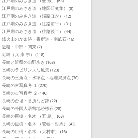
江戸期のみさき道 （全 般）
(63)
江戸期のみさき道 （地図研究集）
(8)
江戸期のみさき道 （帰路ほか）
(12)
江戸期のみさき道 （往路前半）
(31)
江戸期のみさき道 （往路後半）
(44)
烽火山のかま跡・番所道・南畝石
(16)
近畿・中部・関東
(7)
近畿（兵 庫 県）
(118)
長崎と近県の山野歩き
(168)
長崎のラビリンスな風景
(123)
長崎の三角点・水準点・地理局測点
(30)
長崎の古写真考 １
(270)
長崎の古写真考 ２
(146)
長崎の台場・番所など跡
(22)
長崎の外国人居留地跡標石
(28)
長崎の巨樹・名木 （五 島）
(68)
長崎の巨樹・名木 （壱岐・対馬）
(42)
長崎の巨樹・名木 （大村市）
(16)