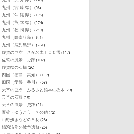
(296)
九州（宮 崎 県）
(58)
九州（沖 縄 県）
(125)
九州（熊 本 県）
(274)
九州（福 岡 県）
(210)
九州（薩南諸島）
(91)
九州（鹿児島県）
(261)
佐賀の巨樹・さが名木１００選
(117)
佐賀の風景・史跡
(102)
佐賀県の石橋
(26)
四国（徳島・高知）
(117)
四国（愛媛・香川）
(63)
天草の巨樹・ふるさと熊本の樹木
(23)
天草の石橋
(10)
天草の風景・史跡
(31)
寄稿・ゆうこう・その他
(72)
山野歩きなどの草花
(28)
橘湾沿岸の戦争遺跡
(25)