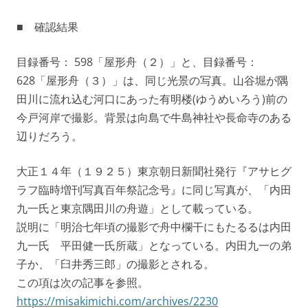
■ 確認結果
目録番号： 598「屋形舟（２）」と、目録番号：
628「屋形舟（３）」は、同じ光景の写真。山谷堀が隅
田川に流れ込む河口にあった有明楼(ゆうめいろう)前の
今戸河岸で撮影。背景は向島で牛島神社や長命寺のある
辺りだろう。
大正１４年（１９２５）東京朝日新聞社発行『アサヒグ
ラフ臨時増刊写真百年祭記念号』に同じ写真が、「内田
九一氏と東京隅田川の舟遊」として載っている。
説明に「明治七年頃の撮影で舟中欄干にもたるるは内田
九一氏 平田健一氏所蔵」となっている。内田九一の弟
子か、「臼井秀三郎」の撮影とされる。
この項は次の記事を参照。
https://misakimichi.com/archives/2230