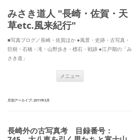
みさき道人 "長崎・佐賀・天
草etc.風来紀行"
■写真ブログ／長崎・佐賀ほか ●風景・史跡・古写真・
巨樹・石橋・滝・山野歩き・標石・戦跡 ●江戸期の「み
さき道」
コ
メニュー
ン
テ
ン
ツ
へ
ス
月別アーカイブ:
2011年3月
キ
ッ
プ
長崎外の古写真考 目録番号：
745 大八車を引く男たちと富士山