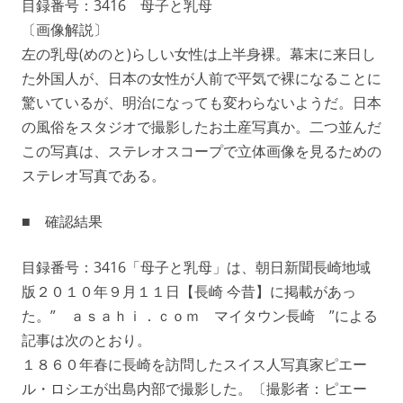
目録番号：3416 母子と乳母
〔画像解説〕
左の乳母(めのと)らしい女性は上半身裸。幕末に来日し
た外国人が、日本の女性が人前で平気で裸になることに
驚いているが、明治になっても変わらないようだ。日本
の風俗をスタジオで撮影したお土産写真か。二つ並んだ
この写真は、ステレオスコープで立体画像を見るための
ステレオ写真である。
■ 確認結果
目録番号：3416「母子と乳母」は、朝日新聞長崎地域
版２０１０年９月１１日【長崎 今昔】に掲載があっ
た。” ａｓａｈｉ．ｃｏｍ マイタウン長崎 ”による
記事は次のとおり。
１８６０年春に長崎を訪問したスイス人写真家ピエー
ル・ロシエが出島内部で撮影した。〔撮影者：ピエー