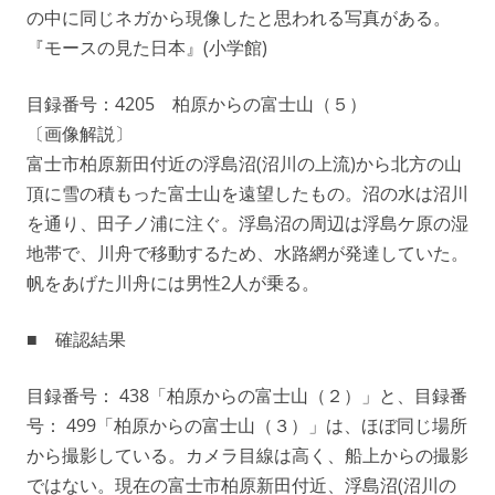
の中に同じネガから現像したと思われる写真がある。
『モースの見た日本』(小学館)
目録番号：4205 柏原からの富士山（５）
〔画像解説〕
富士市柏原新田付近の浮島沼(沼川の上流)から北方の山
頂に雪の積もった富士山を遠望したもの。沼の水は沼川
を通り、田子ノ浦に注ぐ。浮島沼の周辺は浮島ケ原の湿
地帯で、川舟で移動するため、水路網が発達していた。
帆をあげた川舟には男性2人が乗る。
■ 確認結果
目録番号： 438「柏原からの富士山（２）」と、目録番
号： 499「柏原からの富士山（３）」は、ほぼ同じ場所
から撮影している。カメラ目線は高く、船上からの撮影
ではない。現在の富士市柏原新田付近、浮島沼(沼川の