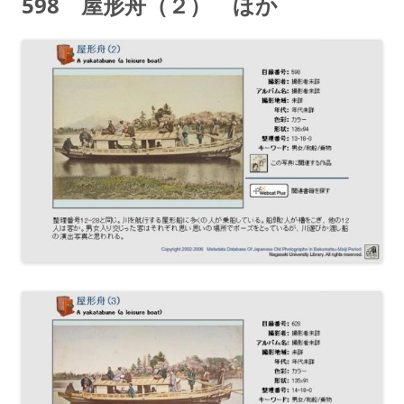
598 屋形舟（２） ほか