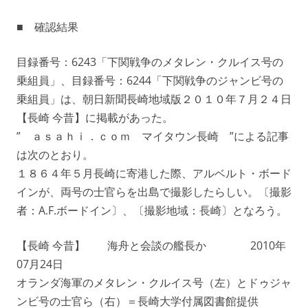
■ 確認結果
目録番号：6243「下関戦争のメタレン・クルイス号の
乗組員」、目録番号：6244「下関戦争のジャンビ号の
乗組員」は、朝日新聞長崎地域版２０１０年７月２４日
【長崎 今昔】に掲載があった。
” ａｓａｈｉ．ｃｏｍ マイタウン長崎 ”による記事
は次のとおり。
１８６４年５月長崎に寄港した際、アルベルト・ボード
インが、両号の士官らを出島で撮影したらしい。〔撮影
者：A.F.ボードイン〕、〔撮影地域：長崎〕となろう。
【長崎 今昔】 海舟と会談の艦長か 2010年
07月24日
オランダ海軍のメタレン・クルイス号（左）とドゥジャ
ンビ号の士官ら（右）＝長崎大学付属図書館提供