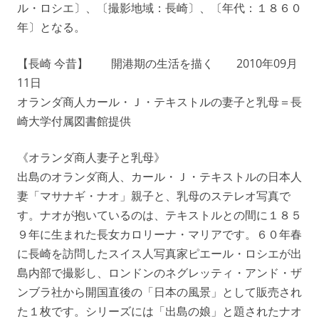
ル・ロシエ〕、〔撮影地域：長崎〕、〔年代：１８６０
年〕となる。
【長崎 今昔】 開港期の生活を描く 2010年09月
11日
オランダ商人カール・Ｊ・テキストルの妻子と乳母＝長
崎大学付属図書館提供
《オランダ商人妻子と乳母》
出島のオランダ商人、カール・Ｊ・テキストルの日本人
妻「マサナギ・ナオ」親子と、乳母のステレオ写真で
す。ナオが抱いているのは、テキストルとの間に１８５
９年に生まれた長女カロリーナ・マリアです。６０年春
に長崎を訪問したスイス人写真家ピエール・ロシエが出
島内部で撮影し、ロンドンのネグレッティ・アンド・ザ
ンブラ社から開国直後の「日本の風景」として販売され
た１枚です。シリーズには「出島の娘」と題されたナオ