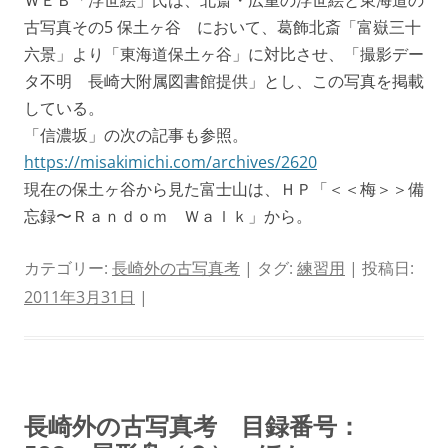
ＷＥＢ「浮世絵」氏は、北斎・広重の浮世絵と東海道の
古写真その5 保土ヶ谷 において、葛飾北斎「富嶽三十
六景」より「東海道保土ヶ谷」に対比させ、「撮影デー
タ不明 長崎大附属図書館提供」とし、この写真を掲載
している。
「信濃坂」の次の記事も参照。
https://misakimichi.com/archives/2620
現在の保土ヶ谷から見た富士山は、ＨＰ「＜＜梅＞＞備
忘録〜Ｒａｎｄｏｍ Ｗａｌｋ」から。
カテゴリー:
長崎外の古写真考
| タグ:
練習用
| 投稿日:
2011年3月31日
|
長崎外の古写真考 目録番号：