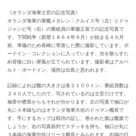
《オランダ海軍士官の記念写真》
オランダ海軍の軍艦メタレン・クルイス号（左）とドゥ
ジャンビ号（右）の乗組員の軍服正装での記念写真で
す。下関戦争（新暦１８６４年９月）が始まる４カ月
前、準備のため長崎に寄港した際に撮影しています。ボ
ードイン・コレクションに入っています。光を散らすた
め背後に白い屏風が立てられています。撮影者はアルベ
ルト・ボードイン、場所は出島と思われます。
記録によれば艦の大きさは各２１００トン、乗組員数は
２４０人でしたので、写されているのは士官だけです。
袖章や襟章からもそれが分かります。左の写真で袖口が
丸に４本線なのはオランダ海軍大佐のドゥマン艦長で
す。手にするカップは戦功の証し、巻かれた旗は艦旗で
しょうか。右の写真前列でステッキを持ち、袖口が丸に
３本線の海軍中佐はリース艦長とみられます。右端の日