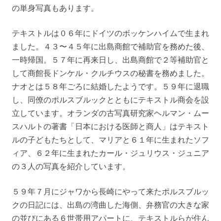
の単身写真もあります。
テキストルは０６年にドイツのボッケンハイムで生まれ
ました。４３〜４５年に出島商館で補助官を務めた後、
一時帰国。５７年に再来日し、出島商館で２等補助官と
して商館長ドンケル・クルチウスの秘書を務めました。
ナオとは５８年ごろに結婚したようです。５９年に退職
し、同僚のポルスブルックとともにテキストル商会を設
立しています。オランダの古写真研究家ヘルマン・ムー
スハルトの著書「日本における医師と商人」はテキスト
ルの子どもたちとして、マリアと６１年に生まれたソフ
ィア、６２年に生まれたカール・ジュリウス・ジュニア
の３人の写真を紹介しています。
５９年７月にジャワから長崎にやって来たポルスブルッ
クの日記には、出島の湾曲した海側、弁務官の大きな家
の並びにある６世帯用アパートに、テキストルらが住ん