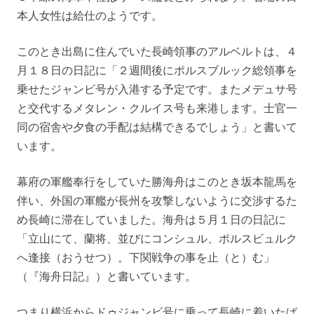
本人女性は給仕のようです。
このとき出島に住んでいた長崎領事のアルベルトは、４
月１８日の日記に「２週間後にポルスブルック総領事を
乗せたジャンビ号が入港する予定です。またメデュサ号
と交代するメタレン・クルイス号も来港します。士官一
同の宿舎や夕食の手配は結構できるでしょう」と書いて
います。
幕府の軍艦奉行をしていた勝海舟はこのとき坂本龍馬を
伴い、外国の軍艦が長州を攻撃しないように交渉するた
め長崎に滞在していました。海舟は５月１日の日記に
「立山にて、蘭将、並びにコンシュル、ポルスビュルク
へ逢接（おうせつ）。下関戦争の事を止（と）む」
（『海舟日記』）と書いています。
つまり横浜からドゥジャンビ号に乗って長崎に着いたば