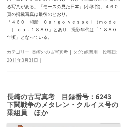
る写真がある。『モースの見た日本』(小学館)」４６０
頁の掲載写真は最後のとおり。
「４６０ 和船 Ｃａｒｇｏ ｖｅｓｓｅｌ（ｍｏｄｅ
ｌ） ｃａ．１８８０」とあり、撮影年代は「１８８０
年頃」となっている。
カテゴリー:
長崎外の古写真考
| タグ:
練習用
| 投稿日:
2011年3月31日
|
長崎の古写真考 目録番号：6243
下関戦争のメタレン・クルイス号の
乗組員 ほか