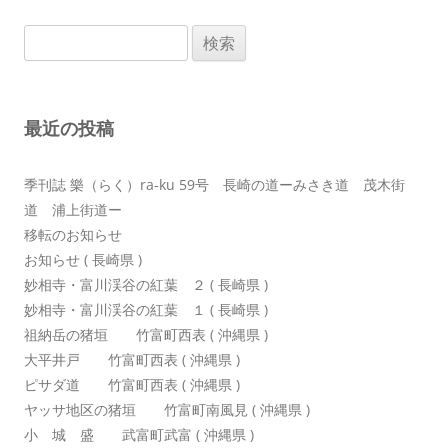
ビ
検
ゲ
索:
ー
シ
最近の投稿
ョ
ン
季刊誌 樂（らく）ra-ku 59号 長崎の道ーみさき道 茂木街
道 浦上街道ー
移転のお知らせ
お知らせ ( 長崎県 )
妙相寺・富川渓谷の紅葉 ２ ( 長崎県 )
妙相寺・富川渓谷の紅葉 １ ( 長崎県 )
祖納岳の猪垣 竹富町西表 ( 沖縄県 )
大平井戸 竹富町西表 ( 沖縄県 )
ピサダ道 竹富町西表 ( 沖縄県 )
ヤッサ地区の猪垣 竹富町南風見 ( 沖縄県 )
小 城 盛 武富町武富 ( 沖縄県 )