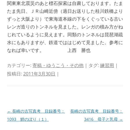
関東東北震災のあと標石探索は自粛しております。たま
たま先日、ＪＲ山崎近傍（過日お送りした桂川鉄橋より
ずっと大阪より）で東海道本線の下をくぐっている古い
レンガ造りのトンネルを見ました。レンガの積み方がね
じれているように見えます。同類のトンネルは琵琶湖疏
水にもありますが、鉄道でははじめて見ました。参考に
なれば幸いです。 上西 勝也
カテゴリー:
寄稿・ゆうこう・その他
| タグ:
練習用
|
投稿日:
2011年3月30日
|
投
←
長崎の古写真考 目録番号：
長崎の古写真考 目録番号：
稿
1093 鯉のぼり（１）
3416 母子と乳母
→
ナ