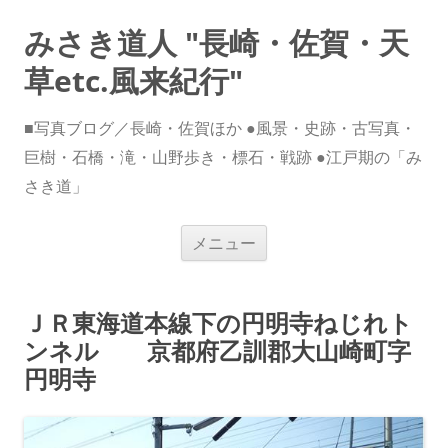
みさき道人 "長崎・佐賀・天
草etc.風来紀行"
■写真ブログ／長崎・佐賀ほか ●風景・史跡・古写真・
巨樹・石橋・滝・山野歩き・標石・戦跡 ●江戸期の「み
さき道」
コ
メニュー
ン
テ
ン
ツ
へ
ＪＲ東海道本線下の円明寺ねじれト
ス
キ
ンネル 京都府乙訓郡大山崎町字
ッ
プ
円明寺