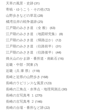
天草の風景・史跡
(31)
寄稿・ゆうこう・その他
(72)
山野歩きなどの草花
(28)
橘湾沿岸の戦争遺跡
(25)
江戸期のみさき道 （全 般）
(63)
江戸期のみさき道 （地図研究集）
(8)
江戸期のみさき道 （帰路ほか）
(12)
江戸期のみさき道 （往路前半）
(31)
江戸期のみさき道 （往路後半）
(44)
烽火山のかま跡・番所道・南畝石
(16)
近畿・中部・関東
(7)
近畿（兵 庫 県）
(118)
長崎と近県の山野歩き
(168)
長崎のラビリンスな風景
(123)
長崎の三角点・水準点・地理局測点
(30)
長崎の古写真考 １
(270)
長崎の古写真考 ２
(146)
長崎の台場・番所など跡
(22)