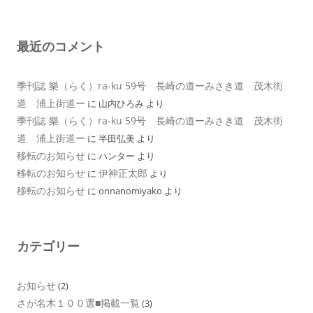
最近のコメント
季刊誌 樂（らく）ra-ku 59号 長崎の道ーみさき道 茂木街
道 浦上街道ー
に
山内ひろみ
より
季刊誌 樂（らく）ra-ku 59号 長崎の道ーみさき道 茂木街
道 浦上街道ー
に
半田弘美
より
移転のお知らせ
に
ハンター
より
移転のお知らせ
伊神正太郎
に
より
移転のお知らせ
に
onnanomiyako
より
カテゴリー
お知らせ
(2)
さが名木１００選■掲載一覧
(3)