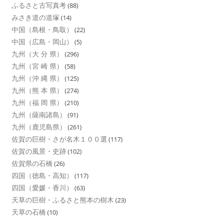
ふるさと古写真考
(88)
みさき道の道塚
(14)
中国（島根・鳥取）
(22)
中国（広島・岡山）
(5)
九州（大 分 県）
(296)
九州（宮 崎 県）
(58)
九州（沖 縄 県）
(125)
九州（熊 本 県）
(274)
九州（福 岡 県）
(210)
九州（薩南諸島）
(91)
九州（鹿児島県）
(261)
佐賀の巨樹・さが名木１００選
(117)
佐賀の風景・史跡
(102)
佐賀県の石橋
(26)
四国（徳島・高知）
(117)
四国（愛媛・香川）
(63)
天草の巨樹・ふるさと熊本の樹木
(23)
天草の石橋
(10)