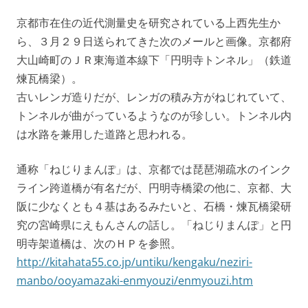
京都市在住の近代測量史を研究されている上西先生か
ら、３月２９日送られてきた次のメールと画像。京都府
大山崎町のＪＲ東海道本線下「円明寺トンネル」（鉄道
煉瓦橋梁）。
古いレンガ造りだが、レンガの積み方がねじれていて、
トンネルが曲がっているようなのが珍しい。トンネル内
は水路を兼用した道路と思われる。
通称「ねじりまんぽ」は、京都では琵琶湖疏水のインク
ライン跨道橋が有名だが、円明寺橋梁の他に、京都、大
阪に少なくとも４基はあるみたいと、石橋・煉瓦橋梁研
究の宮崎県にえもんさんの話し。「ねじりまんぽ」と円
明寺架道橋は、次のＨＰを参照。
http://kitahata55.co.jp/untiku/kengaku/neziri-
manbo/ooyamazaki-enmyouzi/enmyouzi.htm