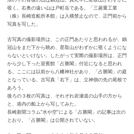
覗く。右奥の遠い山は戸町岳である。「三菱重工業
（株）長崎造船所本館」は入構禁止なので、正門前から
写真を写した。
古写真の撮影場所は、この正門あたりと思われるが、鍋
冠山をまだ下から眺め、星取山がわずかに覗くようにな
らないといけない。したがって実際の撮影場所は、正門
から少し下った迎賓館「占勝閣」付近になると思われ
る。ここには以前から八幡神社があり、「占勝閣」の庭
となっている。古写真「右下」は、立神側の先の尾根で
あろう。
後ろの３枚の写真は、それぞれ岩瀬道の山手の方から
と、港内の船上から写してみた。
長崎新聞コラム”水や空”による「占勝閣」の記事は次の
とおり。「占勝閣」は公開されていない。