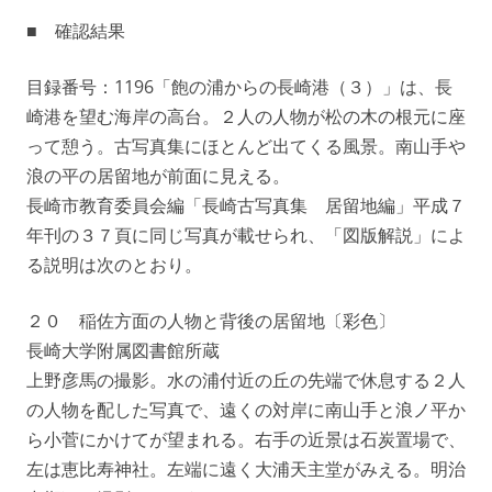
■ 確認結果
目録番号：1196「飽の浦からの長崎港（３）」は、長
崎港を望む海岸の高台。２人の人物が松の木の根元に座
って憩う。古写真集にほとんど出てくる風景。南山手や
浪の平の居留地が前面に見える。
長崎市教育委員会編「長崎古写真集 居留地編」平成７
年刊の３７頁に同じ写真が載せられ、「図版解説」によ
る説明は次のとおり。
２０ 稲佐方面の人物と背後の居留地〔彩色〕
長崎大学附属図書館所蔵
上野彦馬の撮影。水の浦付近の丘の先端で休息する２人
の人物を配した写真で、遠くの対岸に南山手と浪ノ平か
ら小菅にかけてが望まれる。右手の近景は石炭置場で、
左は恵比寿神社。左端に遠く大浦天主堂がみえる。明治