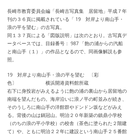
長崎市教育委員会編「長崎古写真集 居留地」平成７年
刊の３６頁に掲載されている「 19 対岸より南山手・
浪の平を望む」の古写真。
同１３７頁による「図版説明」は次のとおり。古写真デ
ータベースでは、目録番号： 987 「飽の浦からの汽船
と南山手（１）」の作品となるので、同画像解説も参
照。
19 対岸より南山手・浪の平を望む 〔彩
色〕 横浜開港資料館所蔵
右下に身投岩がみえるように飽の浦の裏山から居留地の
南端を望んだもの。海岸沿いに浪ノ平の町並みが続き、
そのうしろに南山手の洋館群やドンドン坂などがみえ
る。背後の山は鍋冠山。明治２０年新築の鎮鼎小学校
（のちの浪の平小学校）の校舎（茶色に塗られた２階建
て）や、ともに明治２２年に建設という南山手２５番館