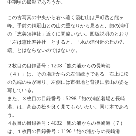
中期頃の撮影であろうか。
この古写真の中央から右へ遠く霞む山は戸町岳と熊ヶ
峰。手前の鍋冠山との山の重なりから見ると、飽の浦町
の「恵美須神社」近くに間違いない。図版説明のとおり
「左は恵比寿神社」とすると、「水の浦付近の丘の先
端」とはならないのではないか。
２枚目の目録番号：1208「飽の浦からの長崎港
（４）」は、その場所からの左側続きである。右上に松
の先端の枝が写り、左側には市街地と背後に彦山の姿を
写している。
また、３枚目の目録番号：5298「飽の浦船着場と長崎
港」は、高台の松を良く見てもらいたい。同じ木であろ
う。
４枚目の目録番号：4632 飽の浦からの長崎港（７）
は、１枚目の目録番号：1196「飽の浦からの長崎港