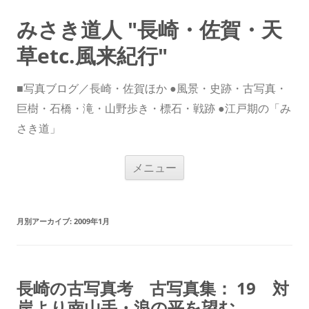
みさき道人 "長崎・佐賀・天
草etc.風来紀行"
■写真ブログ／長崎・佐賀ほか ●風景・史跡・古写真・
巨樹・石橋・滝・山野歩き・標石・戦跡 ●江戸期の「み
さき道」
コ
メニュー
ン
テ
ン
ツ
へ
ス
月別アーカイブ:
2009年1月
キ
ッ
プ
長崎の古写真考 古写真集： 19 対
岸より南山手・浪の平を望む