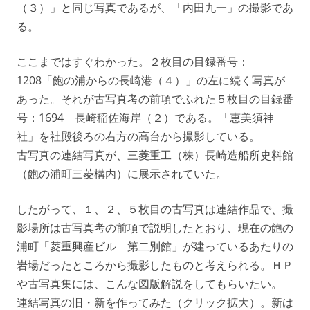
（３）」と同じ写真であるが、「内田九一」の撮影であ
る。
ここまではすぐわかった。２枚目の目録番号：
1208「飽の浦からの長崎港（４）」の左に続く写真が
あった。それが古写真考の前項でふれた５枚目の目録番
号：1694 長崎稲佐海岸（２）である。「恵美須神
社」を社殿後ろの右方の高台から撮影している。
古写真の連結写真が、三菱重工（株）長崎造船所史料館
（飽の浦町三菱構内）に展示されていた。
したがって、１、２、５枚目の古写真は連結作品で、撮
影場所は古写真考の前項で説明したとおり、現在の飽の
浦町「菱重興産ビル 第二別館」が建っているあたりの
岩場だったところから撮影したものと考えられる。ＨＰ
や古写真集には、こんな図版解説をしてもらいたい。
連結写真の旧・新を作ってみた（クリック拡大）。新は