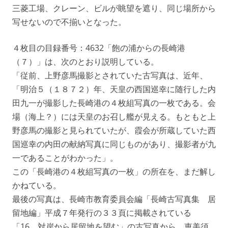
三菱工場、クレーン、ビルが眺望を遮り、同じ場所から
写せないので不揃いとなった。
４枚目の目録番号：4632「飽の浦からの長崎港
（７）」は、次のとおり説明している。
「従前、上野彦馬撮影とされていた古写真は、近年、
「明治５（１８７２）年、天皇の西国巡幸に随行した内
田九一が撮影した長崎港の４枚組写真の一枚である。会
場（海上？）には天皇のお召し艦が見える。もともと上
野彦馬の撮影と見られていたが、霞会が所蔵していた西
国巡幸の内田の献納写真に同じものがあり、撮影者が九
一であることがわかった」。
この「長崎港の４枚組写真の一枚」の所在を、まだ解し
かねている。
最後の写真は、長崎市教育委員会編「長崎古写真集 居
留地編」平成７年発行の３３頁に掲載されている
「16 対岸から居留地を望む」の古写真から、恵美須