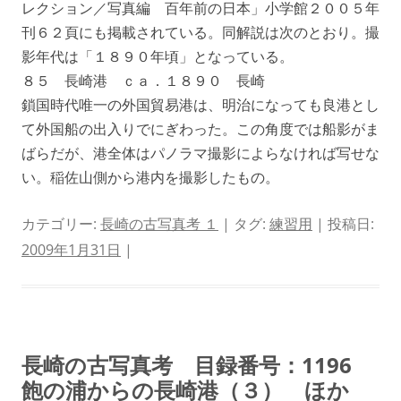
レクション／写真編 百年前の日本」小学館２００５年
刊６２頁にも掲載されている。同解説は次のとおり。撮
影年代は「１８９０年頃」となっている。
８５ 長崎港 ｃａ．１８９０ 長崎
鎖国時代唯一の外国貿易港は、明治になっても良港とし
て外国船の出入りでにぎわった。この角度では船影がま
ばらだが、港全体はパノラマ撮影によらなければ写せな
い。稲佐山側から港内を撮影したもの。
カテゴリー:
長崎の古写真考 １
| タグ:
練習用
| 投稿日:
2009年1月31日
|
長崎の古写真考 目録番号：1196
飽の浦からの長崎港（３） ほか