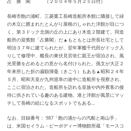
占 勝 閣 （２００４年５月２５日付）
長崎市飽の浦町、三菱重工長崎造船所本館に隣接して緑
の木立に囲まれたとんがり屋根のしゃれた洋館が目につ
く。第３ドック北側の丘の上にあり木造２階建て。同造
船所の迎賓館「占勝閣」だ▲もともとは所長社宅として
明治３７年に建てられたが、翌年軍艦千代田がドック入
りして修理中、艦長の東伏見宮依仁親王が宿泊され、風
光景勝を占めるとの意から名付けられた。孫文が大正２
年来所した折の扁額揮毫（きごう）もある▲昭和２４年
５月、昭和天皇が九州巡幸の途中に造船所を視察され、
ここに宿泊された。造船所を訪れる皇族や内外賓客の接
待に供されている趣のある建物。港と洋館が風景にマッ
チして長崎の絵になるスポットでもある…
なお、目録番号： 987「飽の浦からの汽船と南山手」
は、米国セイラム・ピーボディー博物館所蔵「モースコ