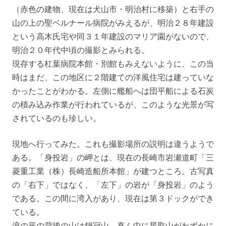
（赤色の建物、現在は犬山市・明治村に移築）と右手の
山の上の聖ベルナール病院がみえるが、明治２８年建設
という高木氏宅や同３１年建設のマリア園がないので、
明治２０年代中頃の撮影とみられる。
現存する杠葉病院本館・別館もみえないように、この当
時はまだ、この地区に２階建ての洋風住宅は建っていな
かったことがわかる。左側に艦船へは団平船による石炭
の積み込み作業が行われているが、このような光景が写
されているのも珍しい。
現地へ行ってみた。これも撮影場所の説明は違うようで
ある。「身投岩」の岬とは、現在の長崎市岩瀬道町「三
菱重工業（株）長崎造船所本館」が建つところ。古写真
の「右下」ではなく、「左下」の岩が「身投岩」のよう
である。この間に湾入があり、現在は第３ドックができ
ている。
浪の平の背後の山は鍋冠山。真ん中に星取山がわずかに