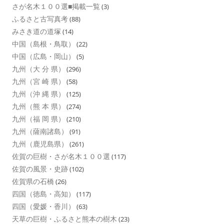
さが名木１００選■掲載一覧
(3)
ふるさと古写真考
(88)
みさき道の道塚
(14)
中国（島根・鳥取）
(22)
中国（広島・岡山）
(5)
九州（大 分 県）
(296)
九州（宮 崎 県）
(58)
九州（沖 縄 県）
(125)
九州（熊 本 県）
(274)
九州（福 岡 県）
(210)
九州（薩南諸島）
(91)
九州（鹿児島県）
(261)
佐賀の巨樹・さが名木１００選
(117)
佐賀の風景・史跡
(102)
佐賀県の石橋
(26)
四国（徳島・高知）
(117)
四国（愛媛・香川）
(63)
天草の巨樹・ふるさと熊本の樹木
(23)