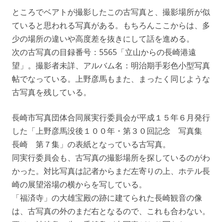
ところでベアトが撮影したこの古写真と、撮影場所が似
ていると思われる写真がある。もちろんここからは、多
少の場所の違いや高度差を抜きにして話を進める。
次の古写真の目録番号：5565「立山からの長崎港遠
望」。撮影者未詳、アルバム名：明治期手彩色小型写真
帖でなっている。上野彦馬もまた、まったく同じような
古写真を残している。
長崎市写真団体合同展実行委員会が平成１５年６月発行
した「上野彦馬没後１００年・第３０回記念 写真集
長崎 第７集」の表紙となっている古写真。
同実行委員会も、古写真の撮影場所を探しているのがわ
かった。対比写真は記者からまだ左寄りの上、ホテル長
崎の展望浴場の横からを写している。
「福済寺」の大雄宝殿の跡に建てられた長崎観音の像
は、古写真の外のまだ右となるので、これも合わない。