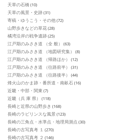
天草の石橋
(10)
天草の風景・史跡
(31)
寄稿・ゆうこう・その他
(72)
山野歩きなどの草花
(28)
橘湾沿岸の戦争遺跡
(25)
江戸期のみさき道 （全 般）
(63)
江戸期のみさき道 （地図研究集）
(8)
江戸期のみさき道 （帰路ほか）
(12)
江戸期のみさき道 （往路前半）
(31)
江戸期のみさき道 （往路後半）
(44)
烽火山のかま跡・番所道・南畝石
(16)
近畿・中部・関東
(7)
近畿（兵 庫 県）
(118)
長崎と近県の山野歩き
(168)
長崎のラビリンスな風景
(123)
長崎の三角点・水準点・地理局測点
(30)
長崎の古写真考 １
(270)
長崎の古写真考 ２
(146)