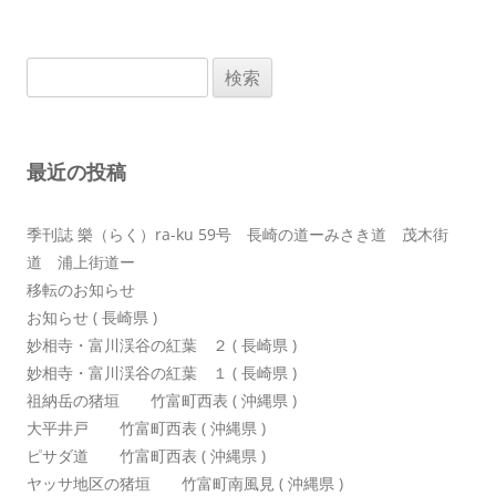
ビ
ゲ
検
ー
索:
シ
ョ
最近の投稿
ン
季刊誌 樂（らく）ra-ku 59号 長崎の道ーみさき道 茂木街
道 浦上街道ー
移転のお知らせ
お知らせ ( 長崎県 )
妙相寺・富川渓谷の紅葉 ２ ( 長崎県 )
妙相寺・富川渓谷の紅葉 １ ( 長崎県 )
祖納岳の猪垣 竹富町西表 ( 沖縄県 )
大平井戸 竹富町西表 ( 沖縄県 )
ピサダ道 竹富町西表 ( 沖縄県 )
ヤッサ地区の猪垣 竹富町南風見 ( 沖縄県 )