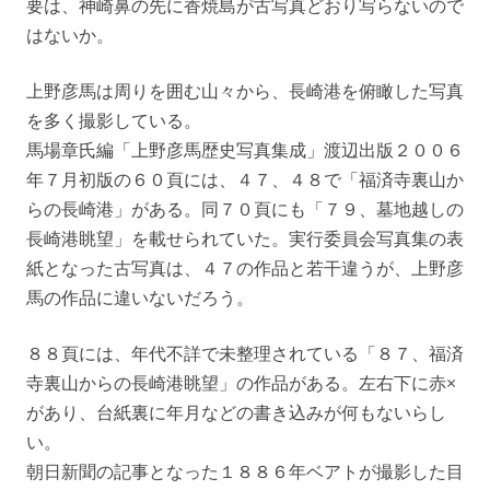
要は、神崎鼻の先に香焼島が古写真どおり写らないので
はないか。
上野彦馬は周りを囲む山々から、長崎港を俯瞰した写真
を多く撮影している。
馬場章氏編「上野彦馬歴史写真集成」渡辺出版２００６
年７月初版の６０頁には、４７、４８で「福済寺裏山か
らの長崎港」がある。同７０頁にも「７９、墓地越しの
長崎港眺望」を載せられていた。実行委員会写真集の表
紙となった古写真は、４７の作品と若干違うが、上野彦
馬の作品に違いないだろう。
８８頁には、年代不詳で未整理されている「８７、福済
寺裏山からの長崎港眺望」の作品がある。左右下に赤×
があり、台紙裏に年月などの書き込みが何もないらし
い。
朝日新聞の記事となった１８８６年ベアトが撮影した目