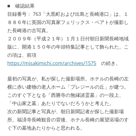
■ 確認結果
目録番号： 763「大黒町および出島と長崎港口」は、１
８８６年に英国の写真家フェリックス・ベアトが撮影し
た長崎港の古写真。
２００９年（平成２１年）１月１日付朝日新聞長崎地域
版に、開港１５０年の年頭特集記事として飾られた。こ
の項は、前項
https://misakimichi.com/archives/1575
の続き。
最初の写真が、私が探した撮影場所。ホテルの長崎の左
横に赤い建物の老人ホーム「プレジールの丘」が建つ。
このすぐ下となる「西勝寺の無縁諸霊墓」の一段上、
「中山家之墓」あたりでないだろうかと考えた。
次の新聞記事と写真が、朝日新聞記者が探した撮影場
所。福済寺長崎観音の背後、ホテル長崎の展望浴場のす
ぐ下の墓地あたりからと思われる。