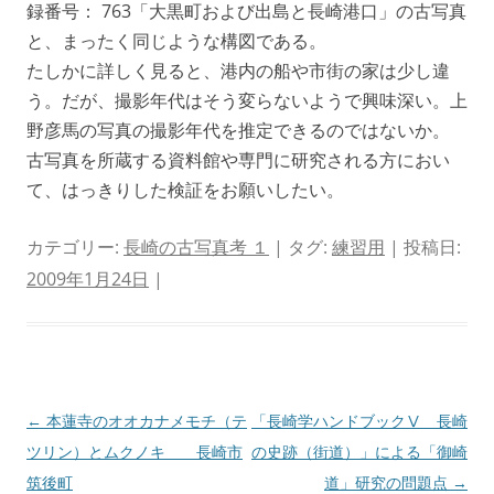
録番号： 763「大黒町および出島と長崎港口」の古写真
と、まったく同じような構図である。
たしかに詳しく見ると、港内の船や市街の家は少し違
う。だが、撮影年代はそう変らないようで興味深い。上
野彦馬の写真の撮影年代を推定できるのではないか。
古写真を所蔵する資料館や専門に研究される方におい
て、はっきりした検証をお願いしたい。
カテゴリー:
長崎の古写真考 １
| タグ:
練習用
| 投稿日:
2009年1月24日
|
投
←
本蓮寺のオオカナメモチ（テ
「長崎学ハンドブックⅤ 長崎
稿
ツリン）とムクノキ 長崎市
の史跡（街道）」による「御崎
ナ
筑後町
道」研究の問題点
→