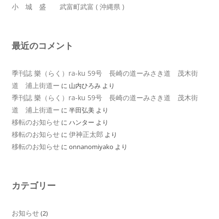
小 城 盛 武富町武富 ( 沖縄県 )
最近のコメント
季刊誌 樂（らく）ra-ku 59号 長崎の道ーみさき道 茂木街
道 浦上街道ー
に
山内ひろみ
より
季刊誌 樂（らく）ra-ku 59号 長崎の道ーみさき道 茂木街
道 浦上街道ー
に
半田弘美
より
移転のお知らせ
に
ハンター
より
移転のお知らせ
伊神正太郎
に
より
移転のお知らせ
に
onnanomiyako
より
カテゴリー
お知らせ
(2)