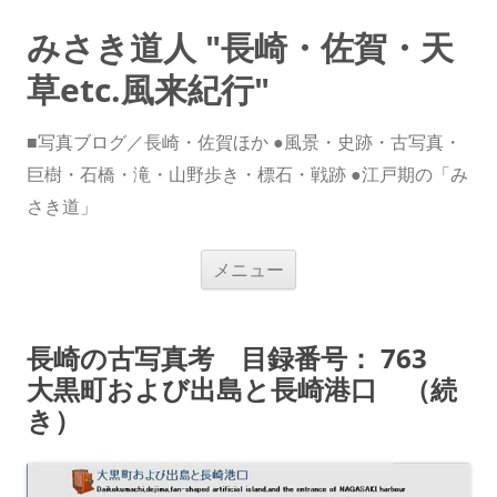
みさき道人 "長崎・佐賀・天
草etc.風来紀行"
■写真ブログ／長崎・佐賀ほか ●風景・史跡・古写真・
巨樹・石橋・滝・山野歩き・標石・戦跡 ●江戸期の「み
さき道」
コ
メニュー
ン
テ
ン
ツ
へ
長崎の古写真考 目録番号： 763
ス
キ
大黒町および出島と長崎港口 （続
ッ
プ
き）