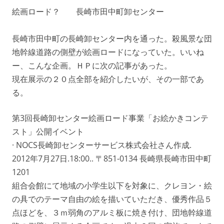
絵画ロード？ 長崎市田中町卸センター
長崎市田中町の長崎卸センター内を通った。殺風景な団
地幹線道路の側壁が絵画ロードになっていた。いいね
ー、こんな企画。ＨＰに次の記事があった。
現在展示の２０点全部を紹介したいが、その一部であ
る。
第3回長崎卸センター絵画ロード事業「お絵かきコンテ
スト」公開イベント
· NOCS長崎卸センターサービス株式会社さん作成.
2012年7月27日.18:00.. 〒851-0134 長崎県長崎市田中町
1201
組合会館にて地域の小学生以下を対象に、クレヨン・絵
の具でのテーマ自由の絵を描いていただき、優秀作品５
点ほどを、３ｍ弱角のアルミ板に焼き付け、団地幹線道