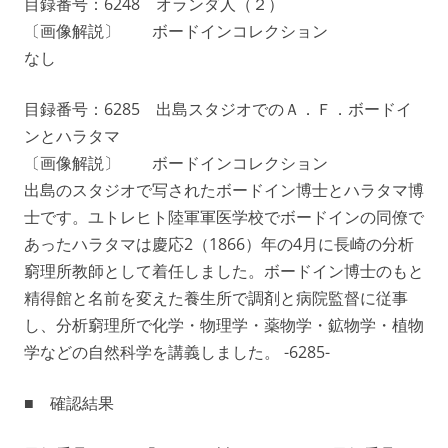
目録番号：6248 オランダ人（２）
〔画像解説〕 ボードインコレクション
なし
目録番号：6285 出島スタジオでのＡ．Ｆ．ボードイ
ンとハラタマ
〔画像解説〕 ボードインコレクション
出島のスタジオで写されたボードイン博士とハラタマ博
士です。ユトレヒト陸軍軍医学校でボードインの同僚で
あったハラタマは慶応2（1866）年の4月に長崎の分析
窮理所教師として着任しました。ボードイン博士のもと
精得館と名前を変えた養生所で調剤と病院監督に従事
し、分析窮理所で化学・物理学・薬物学・鉱物学・植物
学などの自然科学を講義しました。 -6285-
■ 確認結果