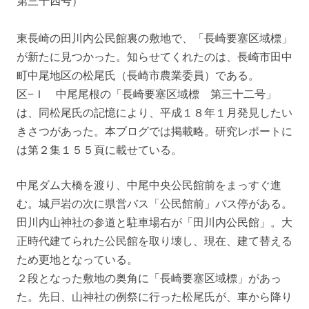
第三十四号）
東長崎の田川内公民館裏の敷地で、「長崎要塞区域標」
が新たに見つかった。知らせてくれたのは、長崎市田中
町中尾地区の松尾氏（長崎市農業委員）である。
区−Ｉ 中尾尾根の「長崎要塞区域標 第三十二号」
は、同松尾氏の記憶により、平成１８年１月発見したい
きさつがあった。本ブログでは掲載略。研究レポートに
は第２集１５５頁に載せている。
中尾ダム大橋を渡り、中尾中央公民館前をまっすぐ進
む。城戸岩の次に県営バス「公民館前」バス停がある。
田川内山神社の参道と駐車場右が「田川内公民館」。大
正時代建てられた公民館を取り壊し、現在、建て替える
ため更地となっている。
２段となった敷地の奥角に「長崎要塞区域標」があっ
た。先日、山神社の例祭に行った松尾氏が、車から降り