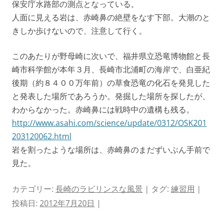
保安庁水路部の測点となっている。
人面に見える岩は、赤崎鼻の絶壁をなす下部。大潮のと
きしか歩けないので、注意して行く。
このあたりが野母崎に次いで、福井県立恐竜博物館と長
崎市科学館が本年３月、長崎市北浦町の海岸で、白亜紀
後期（約８４００万年前）の草食恐竜の化石を発見した
と発表した場所であろうか。発掘した場所を探したが、
わからなかった。赤崎鼻には戦時中の遺構も残る。
http://www.asahi.com/science/update/0312/OSK201
203120062.html
岩を割ったような場所は、赤崎鼻のまだずいぶん手前で
見た。
カテゴリー:
長崎のラビリンスな風景
| タグ:
練習用
|
投稿日:
2012年7月20日
|