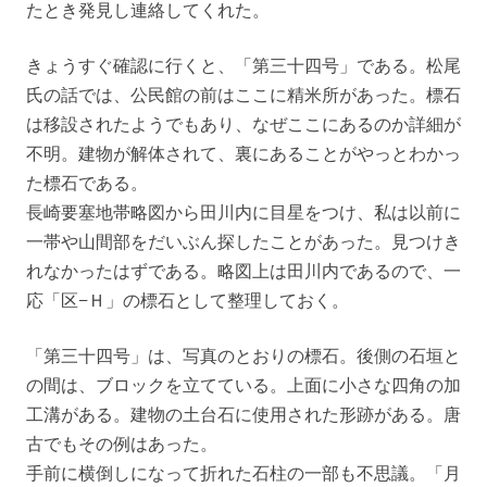
たとき発見し連絡してくれた。
きょうすぐ確認に行くと、「第三十四号」である。松尾
氏の話では、公民館の前はここに精米所があった。標石
は移設されたようでもあり、なぜここにあるのか詳細が
不明。建物が解体されて、裏にあることがやっとわかっ
た標石である。
長崎要塞地帯略図から田川内に目星をつけ、私は以前に
一帯や山間部をだいぶん探したことがあった。見つけき
れなかったはずである。略図上は田川内であるので、一
応「区−Ｈ」の標石として整理しておく。
「第三十四号」は、写真のとおりの標石。後側の石垣と
の間は、ブロックを立てている。上面に小さな四角の加
工溝がある。建物の土台石に使用された形跡がある。唐
古でもその例はあった。
手前に横倒しになって折れた石柱の一部も不思議。「月