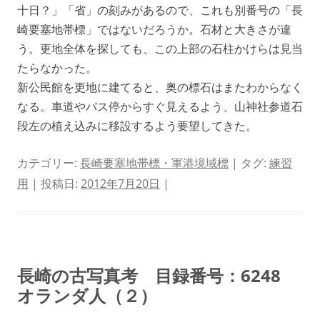
十日？」「省」の刻みがあるので、これも別番号の「長
崎要塞地帯標」ではないだろうか。石材と大きさが違
う。更地全体を探しても、この上部の石柱かけらは見当
たらなかった。
新公民館を更地に建てると、奥の標石はまたわからなく
なる。車道やバス停からすぐ見えるよう、山神社参道石
段左の植え込みに移設するよう要望してきた。
カテゴリー:
長崎要塞地帯標・軍港境域標
| タグ:
練習
用
| 投稿日:
2012年7月20日
|
長崎の古写真考 目録番号：6248
オランダ人（２）