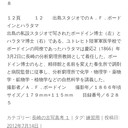
８
１２頁 １２ 出島スタジオでのＡ．Ｆ．ボード
インとハラタマ
出島の私設スタジオで写されたボードイン博士（左）と
ハラタマ博士（右）である。ユトレヒト陸軍軍医学校で
ボードインの同僚であったハラタマは慶応2（1866）年
3月2日に長崎の分析窮理所教師として着任した。ボー
ドイン博士のもと、精得館と名前を変えた養生所で調剤
と病院監督に従事し、分析窮理所で化学・物理学・薬物
学・鉱物学・植物学などの自然科学を講義した。
撮影者／Ａ．Ｆ．ボードイン 撮影年／１８６６年頃
サイズ／１７９ｍｍ×１１５ｍｍ 目録番号／６２８
５
カテゴリー:
長崎の古写真考 １
| タグ:
練習用
| 投稿日:
2012年7月14日
|