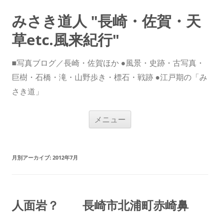
みさき道人 "長崎・佐賀・天
草etc.風来紀行"
■写真ブログ／長崎・佐賀ほか ●風景・史跡・古写真・
巨樹・石橋・滝・山野歩き・標石・戦跡 ●江戸期の「み
さき道」
コ
メニュー
ン
テ
ン
ツ
へ
ス
月別アーカイブ:
2012年7月
キ
ッ
プ
人面岩？ 長崎市北浦町赤崎鼻