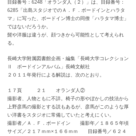
目録番号：6248「オランダ人（２）」は、目録番号：
6285「出島スタジオでのＡ．Ｆ．ボードインとハラタ
マ」に写った、ボードイン博士の同僚「ハラタマ博士」
ではないだろうか。
髭や洋服は違うが、顔つきから可能性として考えられ
る。
長崎大学附属図書館企画・編集「長崎大学コレクション
Ⅱ ボードインアルバム」長崎文献社
２０１１年発行による解説は、次のとおり。
１７頁 ２１ オランダ人②
撮影者、人物ともに不詳。椅子の形やぼかしの技法から
上野彦馬の撮影とする説もあるが、彦馬がこのような厚
い洋書をスタジオに常備していたと考えにくい。
撮影者／Ａ．Ｆ．ボードイン 撮影年／１８６５年頃
サイズ／２１７ｍｍ×１６６ｍｍ 目録番号／６２４