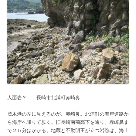
人面岩？ 長崎市北浦町赤崎鼻
茂木港の左に見えるのが、赤崎鼻。北浦町の海岸道路か
ら海岸へ降りて歩く。旧長崎南商高下を通り、赤崎鼻ま
で２５分はかかる。地蔵と不動明王が立つ岩礁は、海上