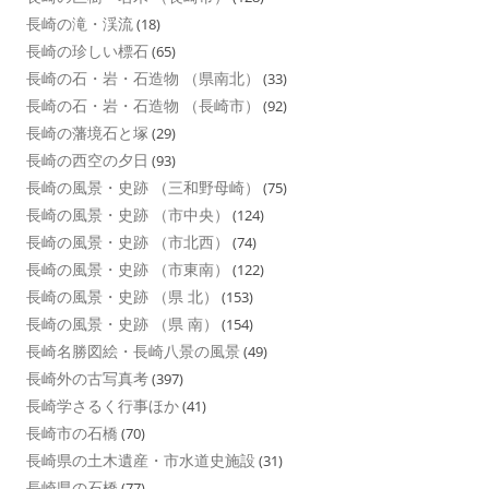
長崎の滝・渓流
(18)
長崎の珍しい標石
(65)
長崎の石・岩・石造物 （県南北）
(33)
長崎の石・岩・石造物 （長崎市）
(92)
長崎の藩境石と塚
(29)
長崎の西空の夕日
(93)
長崎の風景・史跡 （三和野母崎）
(75)
長崎の風景・史跡 （市中央）
(124)
長崎の風景・史跡 （市北西）
(74)
長崎の風景・史跡 （市東南）
(122)
長崎の風景・史跡 （県 北）
(153)
長崎の風景・史跡 （県 南）
(154)
長崎名勝図絵・長崎八景の風景
(49)
長崎外の古写真考
(397)
長崎学さるく行事ほか
(41)
長崎市の石橋
(70)
長崎県の土木遺産・市水道史施設
(31)
長崎県の石橋
(77)