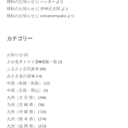
移転のお知らせ
に
ハンター
より
移転のお知らせ
伊神正太郎
に
より
移転のお知らせ
に
onnanomiyako
より
カテゴリー
お知らせ
(2)
さが名木１００選■掲載一覧
(3)
ふるさと古写真考
(88)
みさき道の道塚
(14)
中国（島根・鳥取）
(22)
中国（広島・岡山）
(5)
九州（大 分 県）
(296)
九州（宮 崎 県）
(58)
九州（沖 縄 県）
(125)
九州（熊 本 県）
(274)
九州（福 岡 県）
(210)