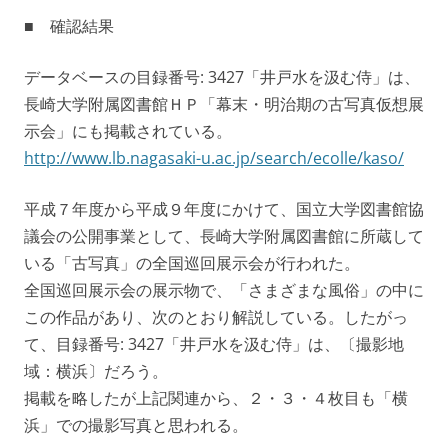
■ 確認結果
データベースの目録番号: 3427「井戸水を汲む侍」は、
長崎大学附属図書館ＨＰ「幕末・明治期の古写真仮想展
示会」にも掲載されている。
http://www.lb.nagasaki-u.ac.jp/search/ecolle/kaso/
平成７年度から平成９年度にかけて、国立大学図書館協
議会の公開事業として、長崎大学附属図書館に所蔵して
いる「古写真」の全国巡回展示会が行われた。
全国巡回展示会の展示物で、「さまざまな風俗」の中に
この作品があり、次のとおり解説している。したがっ
て、目録番号: 3427「井戸水を汲む侍」は、〔撮影地
域：横浜〕だろう。
掲載を略したが上記関連から、２・３・４枚目も「横
浜」での撮影写真と思われる。