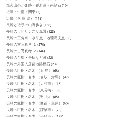
烽火山のかま跡・番所道・南畝石
(16)
近畿・中部・関東
(7)
近畿（兵 庫 県）
(118)
長崎と近県の山野歩き
(168)
長崎のラビリンスな風景
(123)
長崎の三角点・水準点・地理局測点
(30)
長崎の古写真考 １
(270)
長崎の古写真考 ２
(146)
長崎の台場・番所など跡
(22)
長崎の外国人居留地跡標石
(28)
長崎の巨樹・名木 （五 島）
(68)
長崎の巨樹・名木 （壱岐・対馬）
(42)
長崎の巨樹・名木 （大村市）
(16)
長崎の巨樹・名木 （東長崎）
(30)
長崎の巨樹・名木 （県 北）
(85)
長崎の巨樹・名木 （西彼・島原）
(60)
長崎の巨樹・名木 （諌早市）
(73)
長崎の巨樹・名木 （長崎市）
(128)