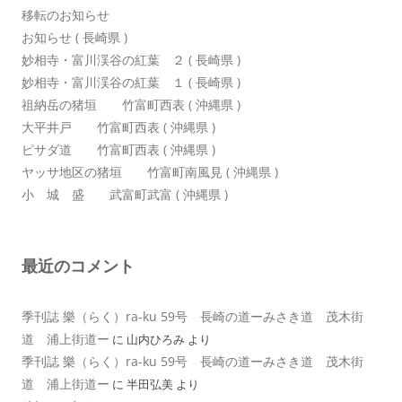
移転のお知らせ
お知らせ ( 長崎県 )
妙相寺・富川渓谷の紅葉 ２ ( 長崎県 )
妙相寺・富川渓谷の紅葉 １ ( 長崎県 )
祖納岳の猪垣 竹富町西表 ( 沖縄県 )
大平井戸 竹富町西表 ( 沖縄県 )
ピサダ道 竹富町西表 ( 沖縄県 )
ヤッサ地区の猪垣 竹富町南風見 ( 沖縄県 )
小 城 盛 武富町武富 ( 沖縄県 )
最近のコメント
季刊誌 樂（らく）ra-ku 59号 長崎の道ーみさき道 茂木街
道 浦上街道ー
に
山内ひろみ
より
季刊誌 樂（らく）ra-ku 59号 長崎の道ーみさき道 茂木街
道 浦上街道ー
に
半田弘美
より