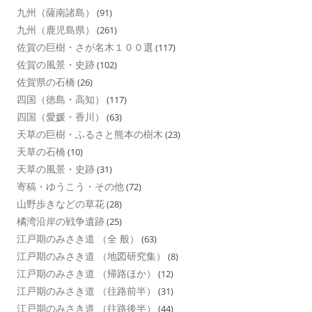
九州（薩南諸島）
(91)
九州（鹿児島県）
(261)
佐賀の巨樹・さが名木１００選
(117)
佐賀の風景・史跡
(102)
佐賀県の石橋
(26)
四国（徳島・高知）
(117)
四国（愛媛・香川）
(63)
天草の巨樹・ふるさと熊本の樹木
(23)
天草の石橋
(10)
天草の風景・史跡
(31)
寄稿・ゆうこう・その他
(72)
山野歩きなどの草花
(28)
橘湾沿岸の戦争遺跡
(25)
江戸期のみさき道 （全 般）
(63)
江戸期のみさき道 （地図研究集）
(8)
江戸期のみさき道 （帰路ほか）
(12)
江戸期のみさき道 （往路前半）
(31)
江戸期のみさき道 （往路後半）
(44)