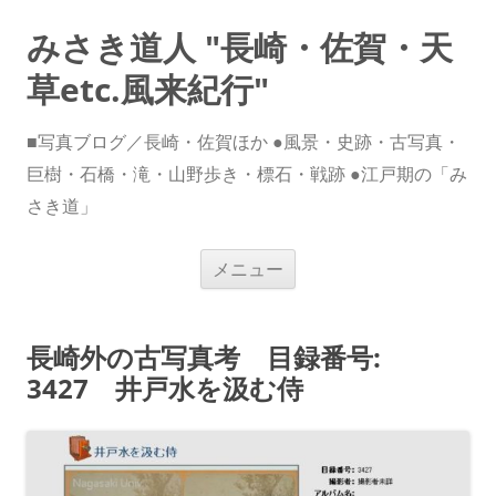
みさき道人 "長崎・佐賀・天
草etc.風来紀行"
■写真ブログ／長崎・佐賀ほか ●風景・史跡・古写真・
巨樹・石橋・滝・山野歩き・標石・戦跡 ●江戸期の「み
さき道」
コ
メニュー
ン
テ
ン
ツ
へ
長崎外の古写真考 目録番号:
ス
キ
3427 井戸水を汲む侍
ッ
プ