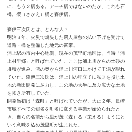
に、もう２橋ある。アーチ橋ではないのだが、これも石
橋。榮（さかえ）橋と森伊橋。
森伊三次氏とは、とんな人？
明治３年、火災で焼失した唐人屋敷の払い下げを受けて
道路・橋を整備した地元の富豪。
浦上駅の市内中心地側、現在の茂里町地区は、当時「浦
上村里郷」と呼ばれていた。ここは浦上川からの土砂の
堆積が進み、湾の奥から浦上川河口にかけて干潟が現れ
ていた。森伊三次氏は、浦上川の埋立てに私財を投じ土
地の新田開発に尽力し、この地の大半に及ぶ広大な土地
を拓き所有していた。
開発当初は「森町」と呼ばれていたが、大正２年、長崎
市域すべての郷名を町名に変える事業が始められたと
き、自らの名前から里が茂（森）る（栄える）ようにと
いう意味を込め茂里町が生まれた。