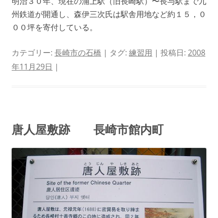
明治３０年、現在の浦上駅（旧長崎駅）〜長与駅まで九
州鉄道が開通し、森伊三次氏は駅舎用地など約１５，０
００坪を寄付している。
カテゴリー:
長崎市の石橋
| タグ:
練習用
| 投稿日:
2008
年11月29日
|
唐人屋敷跡 長崎市館内町