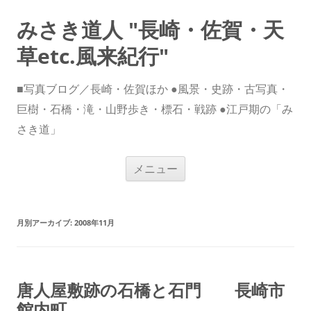
みさき道人 "長崎・佐賀・天
草etc.風来紀行"
■写真ブログ／長崎・佐賀ほか ●風景・史跡・古写真・
巨樹・石橋・滝・山野歩き・標石・戦跡 ●江戸期の「み
さき道」
コ
メニュー
ン
テ
ン
ツ
へ
ス
月別アーカイブ:
2008年11月
キ
ッ
プ
唐人屋敷跡の石橋と石門 長崎市
館内町