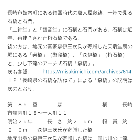
長崎市館内町にある鎖国時代の唐人屋敷跡。一帯で見る
石橋と石門。
「土神堂」と「観音堂」に石橋と石門がある。石橋は近
年、再建？された桁石橋である。
後の方は、地元の富豪森伊三次氏が寄贈した天后堂裏の
堀にある「榮橋」（階段橋）、「森伊橋」（桁石橋）
と、少し下流のアーチ式石橋「森橋」。
次も参照。
https://misakimichi.com/archives/614
ＨＰ「長崎県の石橋を訪ねて」による「森橋」の説明は
次のとおり。
第 ８５ 番 森 橋 長崎
市館内町１８〜十人町１１
明治２５年 長 さ 約２．５ｍ 幅 員 約
２．０ｍ 森伊三次氏が寄贈した橋
地元出身の森伊三次氏が寄贈した橋は、同じ川の上流