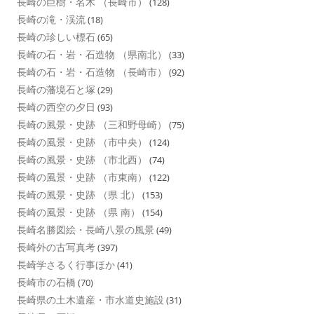
長崎の巨樹・名木 （長崎市）
(128)
長崎の滝・渓流
(18)
長崎の珍しい標石
(65)
長崎の石・岩・石造物 （県南北）
(33)
長崎の石・岩・石造物 （長崎市）
(92)
長崎の藩境石と塚
(29)
長崎の西空の夕日
(93)
長崎の風景・史跡 （三和野母崎）
(75)
長崎の風景・史跡 （市中央）
(124)
長崎の風景・史跡 （市北西）
(74)
長崎の風景・史跡 （市東南）
(122)
長崎の風景・史跡 （県 北）
(153)
長崎の風景・史跡 （県 南）
(154)
長崎名勝図絵・長崎八景の風景
(49)
長崎外の古写真考
(397)
長崎学さるく行事ほか
(41)
長崎市の石橋
(70)
長崎県の土木遺産・市水道史施設
(31)