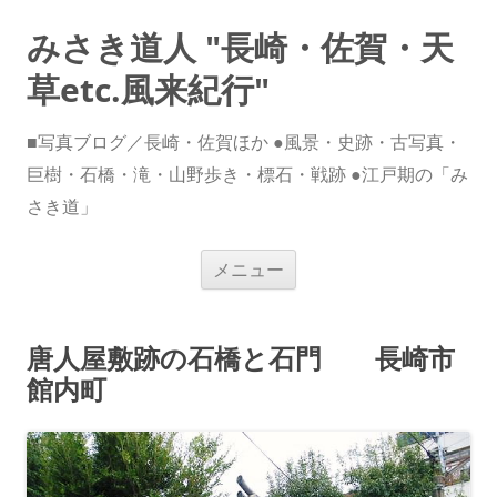
みさき道人 "長崎・佐賀・天
草etc.風来紀行"
■写真ブログ／長崎・佐賀ほか ●風景・史跡・古写真・
巨樹・石橋・滝・山野歩き・標石・戦跡 ●江戸期の「み
さき道」
コ
メニュー
ン
テ
ン
ツ
へ
唐人屋敷跡の石橋と石門 長崎市
ス
キ
館内町
ッ
プ