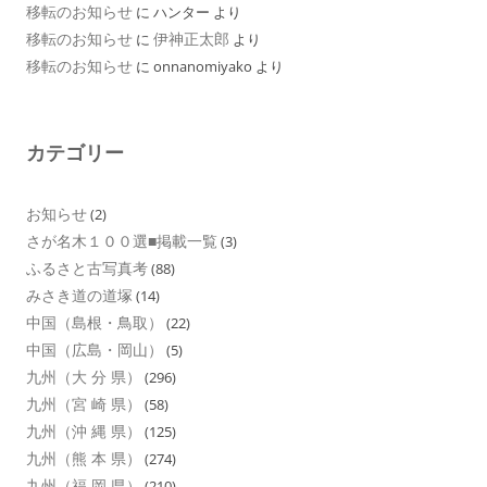
移転のお知らせ
に
ハンター
より
移転のお知らせ
伊神正太郎
に
より
移転のお知らせ
に
onnanomiyako
より
カテゴリー
お知らせ
(2)
さが名木１００選■掲載一覧
(3)
ふるさと古写真考
(88)
みさき道の道塚
(14)
中国（島根・鳥取）
(22)
中国（広島・岡山）
(5)
九州（大 分 県）
(296)
九州（宮 崎 県）
(58)
九州（沖 縄 県）
(125)
九州（熊 本 県）
(274)
九州（福 岡 県）
(210)