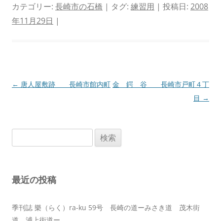
カテゴリー:
長崎市の石橋
| タグ:
練習用
| 投稿日:
2008
年11月29日
|
投
←
唐人屋敷跡 長崎市館内町
金 鍔 谷 長崎市戸町４丁
稿
目
→
ナ
ビ
検
ゲ
索:
ー
シ
最近の投稿
ョ
ン
季刊誌 樂（らく）ra-ku 59号 長崎の道ーみさき道 茂木街
道 浦上街道ー