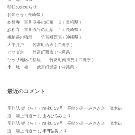
移転のお知らせ
お知らせ ( 長崎県 )
妙相寺・富川渓谷の紅葉 ２ ( 長崎県 )
妙相寺・富川渓谷の紅葉 １ ( 長崎県 )
祖納岳の猪垣 竹富町西表 ( 沖縄県 )
大平井戸 竹富町西表 ( 沖縄県 )
ピサダ道 竹富町西表 ( 沖縄県 )
ヤッサ地区の猪垣 竹富町南風見 ( 沖縄県 )
小 城 盛 武富町武富 ( 沖縄県 )
最近のコメント
季刊誌 樂（らく）ra-ku 59号 長崎の道ーみさき道 茂木街
道 浦上街道ー
に
山内ひろみ
より
季刊誌 樂（らく）ra-ku 59号 長崎の道ーみさき道 茂木街
道 浦上街道ー
に
半田弘美
より