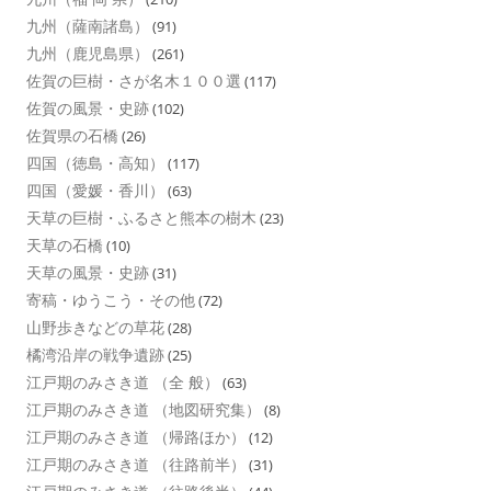
九州（薩南諸島）
(91)
九州（鹿児島県）
(261)
佐賀の巨樹・さが名木１００選
(117)
佐賀の風景・史跡
(102)
佐賀県の石橋
(26)
四国（徳島・高知）
(117)
四国（愛媛・香川）
(63)
天草の巨樹・ふるさと熊本の樹木
(23)
天草の石橋
(10)
天草の風景・史跡
(31)
寄稿・ゆうこう・その他
(72)
山野歩きなどの草花
(28)
橘湾沿岸の戦争遺跡
(25)
江戸期のみさき道 （全 般）
(63)
江戸期のみさき道 （地図研究集）
(8)
江戸期のみさき道 （帰路ほか）
(12)
江戸期のみさき道 （往路前半）
(31)