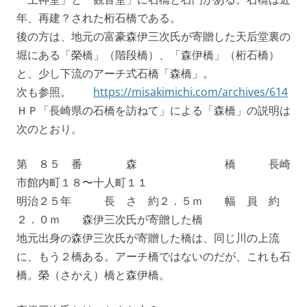
年、再建？された桁石橋である。
後の方は、地元の富豪森伊三次氏が寄贈した天后堂裏の
堀にある「榮橋」（階段橋）、「森伊橋」（桁石橋）
と、少し下流のアーチ式石橋「森橋」。
次も参照。
https://misakimichi.com/archives/614
ＨＰ「長崎県の石橋を訪ねて」による「森橋」の説明は
次のとおり。
第 ８５ 番 森 橋 長崎
市館内町１８〜十人町１１
明治２５年 長 さ 約２．５ｍ 幅 員 約
２．０ｍ 森伊三次氏が寄贈した橋
地元出身の森伊三次氏が寄贈した橋は、同じ川の上流
に、もう２橋ある。アーチ橋ではないのだが、これも石
橋。榮（さかえ）橋と森伊橋。