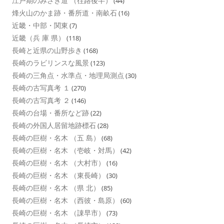
江戸期のみさき道 （往路後半）
(44)
烽火山のかま跡・番所道・南畝石
(16)
近畿・中部・関東
(7)
近畿（兵 庫 県）
(118)
長崎と近県の山野歩き
(168)
長崎のラビリンスな風景
(123)
長崎の三角点・水準点・地理局測点
(30)
長崎の古写真考 １
(270)
長崎の古写真考 ２
(146)
長崎の台場・番所など跡
(22)
長崎の外国人居留地跡標石
(28)
長崎の巨樹・名木 （五 島）
(68)
長崎の巨樹・名木 （壱岐・対馬）
(42)
長崎の巨樹・名木 （大村市）
(16)
長崎の巨樹・名木 （東長崎）
(30)
長崎の巨樹・名木 （県 北）
(85)
長崎の巨樹・名木 （西彼・島原）
(60)
長崎の巨樹・名木 （諌早市）
(73)