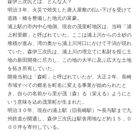
森伊三次氏とは、とんな人？
明治３年、火災で焼失した唐人屋敷の払い下げを受けて
道路・橋を整備した地元の富豪。
浦上駅の市内中心地側、現在の茂里町地区は、当時「浦
上村里郷」と呼ばれていた。ここは浦上川からの土砂の
堆積が進み、湾の奥から浦上川河口にかけて干潟が現れ
ていた。森伊三次氏は、浦上川の埋立てに私財を投じ土
地の新田開発に尽力し、この地の大半に及ぶ広大な土地
を拓き所有していた。
開発当初は「森町」と呼ばれていたが、大正２年、長崎
市域すべての郷名を町名に変える事業が始められたと
き、自らの名前から里が茂（森）る（栄える）ようにと
いう意味を込め茂里町が生まれた。
明治３０年、現在の浦上駅（旧長崎駅）〜長与駅まで九
州鉄道が開通し、森伊三次氏は駅舎用地など約１５，０
００坪を寄付している。