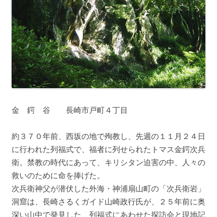
金 鍔 谷 長崎市戸町４丁目
約３７０年前、西坂の地で殉教し、先週の１１月２４日
に行われた列福式で、福者に列せられたトマス金鍔次兵
衛。禁教の時代にあって、キリシタン迫害の中、人々の
救いのために命を捧げた。
次兵衛神父が潜伏した外海・神浦扇山町の「次兵衛岩」
洞窟は、長崎さるくガイド山崎政行氏が、２５年前に奥
深い山中で発見した、列福式にあわせた探訪会と現地記