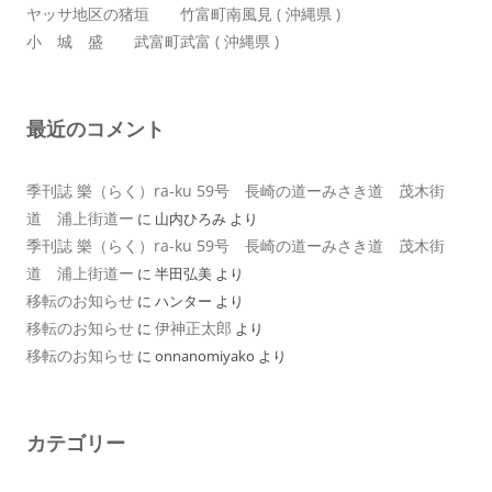
ヤッサ地区の猪垣 竹富町南風見 ( 沖縄県 )
小 城 盛 武富町武富 ( 沖縄県 )
最近のコメント
季刊誌 樂（らく）ra-ku 59号 長崎の道ーみさき道 茂木街
道 浦上街道ー
に
山内ひろみ
より
季刊誌 樂（らく）ra-ku 59号 長崎の道ーみさき道 茂木街
道 浦上街道ー
に
半田弘美
より
移転のお知らせ
に
ハンター
より
移転のお知らせ
伊神正太郎
に
より
移転のお知らせ
に
onnanomiyako
より
カテゴリー