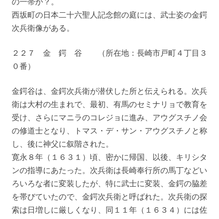
の一帯か？。
西坂町の日本二十六聖人記念館の庭には、武士姿の金鍔
次兵衛像がある。
２２７ 金 鍔 谷 （所在地：長崎市戸町４丁目３
０番）
金鍔谷は、金鍔次兵衛が潜伏した所と伝えられる。次兵
衛は大村の生まれで、最初、有馬のセミナリョで教育を
受け、さらにマニラのコレジョに進み、アウグスチノ会
の修道士となり、トマス・デ・サン・アウグスチノと称
し、後に神父に叙階された。
寛永８年（１６３１）頃、密かに帰国、以後、キリシタ
ンの指導にあたった。次兵衛は長崎奉行所の馬丁などい
ろいろな者に変装したが、特に武士に変装、金鍔の脇差
を帯びていたので、金鍔次兵衛と呼ばれた。次兵衛の探
索は日増しに厳しくなり、同１１年（１６３４）には佐