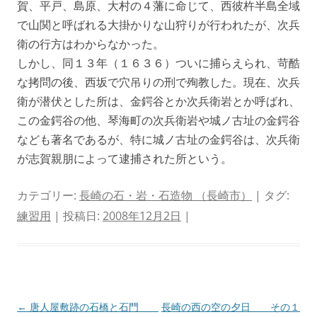
賀、平戸、島原、大村の４藩に命じて、西彼杵半島全域
で山関と呼ばれる大掛かりな山狩りが行われたが、次兵
衛の行方はわからなかった。
しかし、同１３年（１６３６）ついに捕らえられ、苛酷
な拷問の後、西坂で穴吊りの刑で殉教した。現在、次兵
衛が潜伏とした所は、金鍔谷とか次兵衛岩とか呼ばれ、
この金鍔谷の他、琴海町の次兵衛岩や城ノ古址の金鍔谷
なども著名であるが、特に城ノ古址の金鍔谷は、次兵衛
が志賀親朋によって逮捕された所という。
カテゴリー:
長崎の石・岩・石造物 （長崎市）
| タグ:
練習用
| 投稿日:
2008年12月2日
|
投
←
唐人屋敷跡の石橋と石門
長崎の西の空の夕日 その１