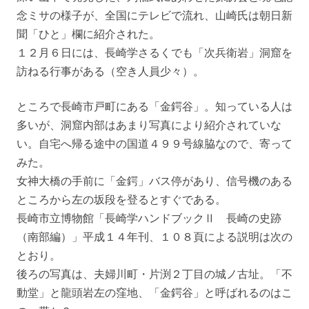
念ミサの様子が、全国にテレビで流れ、山崎氏は朝日新
聞「ひと」欄に紹介された。
１２月６日には、長崎学さるくでも「次兵衛岩」洞窟を
訪ねる行事がある（空き人員少々）。
ところで長崎市戸町にある「金鍔谷」。知っている人は
多いが、洞窟内部はあまり写真により紹介されていな
い。自宅へ帰る途中の国道４９９号線脇なので、寄って
みた。
女神大橋の手前に「金鍔」バス停があり、信号機のある
ところから左の坂段を登るとすぐである。
長崎市立博物館「長崎学ハンドブックⅡ 長崎の史跡
（南部編）」平成１４年刊、１０８頁による説明は次の
とおり。
後ろの写真は、夫婦川町・片渕２丁目の城ノ古址。「不
動堂」と龍頭岩左の窪地、「金鍔谷」と呼ばれるのはこ