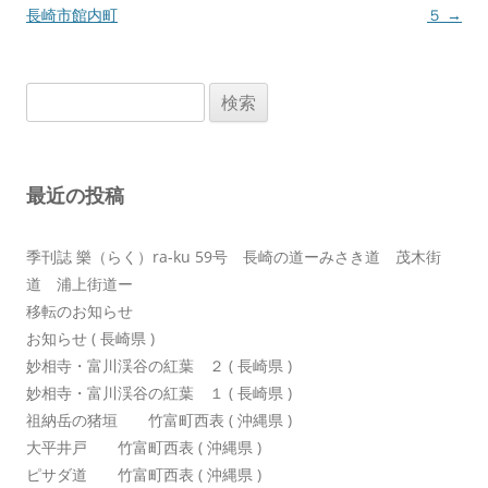
稿
長崎市館内町
５
→
ナ
ビ
検
ゲ
索:
ー
シ
最近の投稿
ョ
ン
季刊誌 樂（らく）ra-ku 59号 長崎の道ーみさき道 茂木街
道 浦上街道ー
移転のお知らせ
お知らせ ( 長崎県 )
妙相寺・富川渓谷の紅葉 ２ ( 長崎県 )
妙相寺・富川渓谷の紅葉 １ ( 長崎県 )
祖納岳の猪垣 竹富町西表 ( 沖縄県 )
大平井戸 竹富町西表 ( 沖縄県 )
ピサダ道 竹富町西表 ( 沖縄県 )