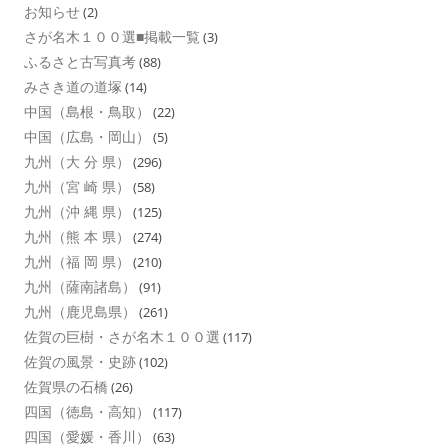
お知らせ
(2)
さが名木１００選■掲載一覧
(3)
ふるさと古写真考
(88)
みさき道の道塚
(14)
中国（島根・鳥取）
(22)
中国（広島・岡山）
(5)
九州（大 分 県）
(296)
九州（宮 崎 県）
(58)
九州（沖 縄 県）
(125)
九州（熊 本 県）
(274)
九州（福 岡 県）
(210)
九州（薩南諸島）
(91)
九州（鹿児島県）
(261)
佐賀の巨樹・さが名木１００選
(117)
佐賀の風景・史跡
(102)
佐賀県の石橋
(26)
四国（徳島・高知）
(117)
四国（愛媛・香川）
(63)