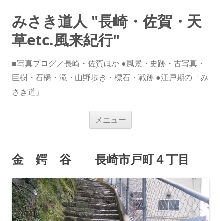
みさき道人 "長崎・佐賀・天
草etc.風来紀行"
■写真ブログ／長崎・佐賀ほか ●風景・史跡・古写真・
巨樹・石橋・滝・山野歩き・標石・戦跡 ●江戸期の「み
さき道」
コ
メニュー
ン
テ
ン
ツ
へ
金 鍔 谷 長崎市戸町４丁目
ス
キ
ッ
プ