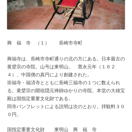
興 福 寺 （１） 長崎市寺町
興福寺は、長崎市寺町通りの北の方にある。日本最古の
黄檗宗の寺院。山号は東明山。 寛永元年（１６２
４）、中国僧の真円により創建された。
崇福寺・福済寺とともに長崎三福寺の１つに数えられ
る。黄檗宗の開祖隠元禅師ゆかりの寺院。本堂の大雄宝
殿は国指定重要文化財である。
同寺パンフレットによる説明は次のとおり。拝観料３０
０円。
国指定重要文化財 東明山 興 福 寺