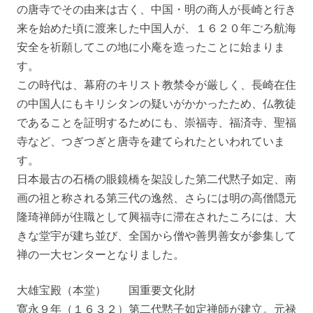
の唐寺でその由来は古く、中国・明の商人が長崎と行き
来を始めた頃に渡来した中国人が、１６２０年ごろ航海
安全を祈願してこの地に小庵を造ったことに始まりま
す。
この時代は、幕府のキリスト教禁令が厳しく、長崎在住
の中国人にもキリシタンの疑いがかかったため、仏教徒
であることを証明するためにも、崇福寺、福済寺、聖福
寺など、つぎつぎと唐寺を建てられたといわれていま
す。
日本最古の石橋の眼鏡橋を架設した第二代黙子如定、南
画の祖と称される第三代の逸然、さらには明の高僧隠元
隆琦禅師が住職として興福寺に滞在されたころには、大
きな堂宇が建ち並び、全国から僧や善男善女が参集して
禅の一大センターとなりました。
大雄宝殿（本堂） 国重要文化財
寛永９年（１６３２）第二代黙子如定禅師が建立。元禄