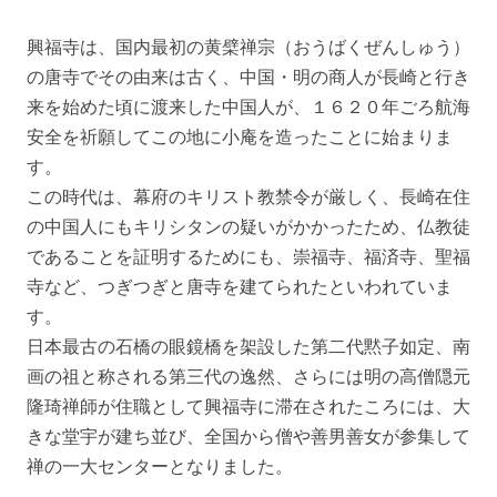
興福寺は、国内最初の黄檗禅宗（おうばくぜんしゅう）
の唐寺でその由来は古く、中国・明の商人が長崎と行き
来を始めた頃に渡来した中国人が、１６２０年ごろ航海
安全を祈願してこの地に小庵を造ったことに始まりま
す。
この時代は、幕府のキリスト教禁令が厳しく、長崎在住
の中国人にもキリシタンの疑いがかかったため、仏教徒
であることを証明するためにも、崇福寺、福済寺、聖福
寺など、つぎつぎと唐寺を建てられたといわれていま
す。
日本最古の石橋の眼鏡橋を架設した第二代黙子如定、南
画の祖と称される第三代の逸然、さらには明の高僧隠元
隆琦禅師が住職として興福寺に滞在されたころには、大
きな堂宇が建ち並び、全国から僧や善男善女が参集して
禅の一大センターとなりました。