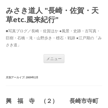
みさき道人 "長崎・佐賀・天
草etc.風来紀行"
■写真ブログ／長崎・佐賀ほか ●風景・史跡・古写真・
巨樹・石橋・滝・山野歩き・標石・戦跡 ●江戸期の「み
さき道」
コ
メニュー
ン
テ
ン
ツ
へ
ス
月別アーカイブ:
2009年2月
キ
ッ
プ
興 福 寺 （２） 長崎市寺町