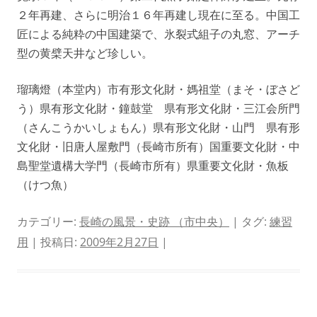
２年再建、さらに明治１６年再建し現在に至る。中国工
匠による純粋の中国建築で、氷裂式組子の丸窓、アーチ
型の黄檗天井など珍しい。
瑠璃燈（本堂内）市有形文化財・媽祖堂（まそ・ぼさど
う）県有形文化財・鐘鼓堂 県有形文化財・三江会所門
（さんこうかいしょもん）県有形文化財・山門 県有形
文化財・旧唐人屋敷門（長崎市所有）国重要文化財・中
島聖堂遺構大学門（長崎市所有）県重要文化財・魚板
（けつ魚）
カテゴリー:
長崎の風景・史跡 （市中央）
| タグ:
練習
用
| 投稿日:
2009年2月27日
|