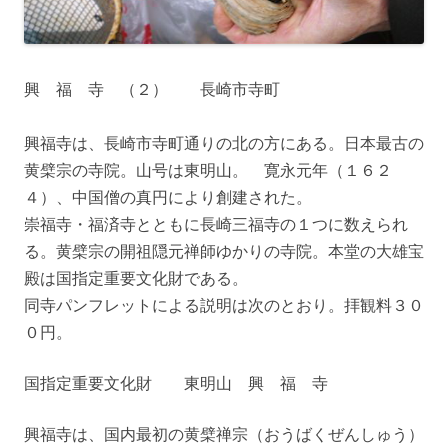
興 福 寺 （２） 長崎市寺町
興福寺は、長崎市寺町通りの北の方にある。日本最古の
黄檗宗の寺院。山号は東明山。 寛永元年（１６２
４）、中国僧の真円により創建された。
崇福寺・福済寺とともに長崎三福寺の１つに数えられ
る。黄檗宗の開祖隠元禅師ゆかりの寺院。本堂の大雄宝
殿は国指定重要文化財である。
同寺パンフレットによる説明は次のとおり。拝観料３０
０円。
国指定重要文化財 東明山 興 福 寺
興福寺は、国内最初の黄檗禅宗（おうばくぜんしゅう）