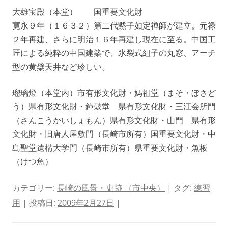
大雄宝殿（本堂） 国重要文化財
寛永９年（１６３２）第二代黙子如定禅師が建立。元禄
２年再建、さらに明治１６年再建し現在に至る。中国工
匠による純粋の中国建築で、氷裂式組子の丸窓、アーチ
型の黄檗天井など珍しい。
瑠璃燈（本堂内）市有形文化財・媽祖堂（まそ・ぼさど
う）県有形文化財・鐘鼓堂 県有形文化財・三江会所門
（さんこうかいしょもん）県有形文化財・山門 県有形
文化財・旧唐人屋敷門（長崎市所有）国重要文化財・中
島聖堂遺構大学門（長崎市所有）県重要文化財・魚板
（けつ魚）
カテゴリー:
長崎の風景・史跡 （市中央）
| タグ:
練習
用
| 投稿日:
2009年2月27日
|