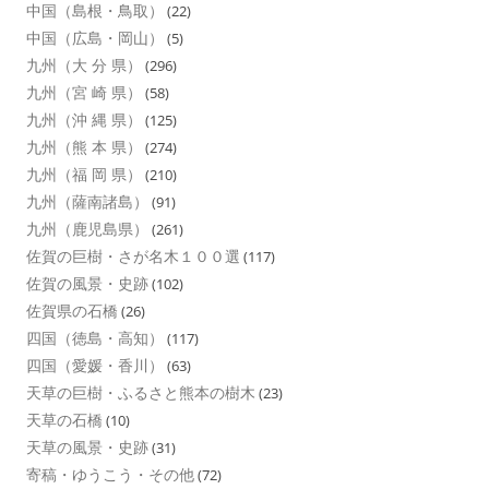
中国（島根・鳥取）
(22)
中国（広島・岡山）
(5)
九州（大 分 県）
(296)
九州（宮 崎 県）
(58)
九州（沖 縄 県）
(125)
九州（熊 本 県）
(274)
九州（福 岡 県）
(210)
九州（薩南諸島）
(91)
九州（鹿児島県）
(261)
佐賀の巨樹・さが名木１００選
(117)
佐賀の風景・史跡
(102)
佐賀県の石橋
(26)
四国（徳島・高知）
(117)
四国（愛媛・香川）
(63)
天草の巨樹・ふるさと熊本の樹木
(23)
天草の石橋
(10)
天草の風景・史跡
(31)
寄稿・ゆうこう・その他
(72)