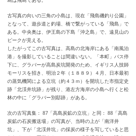
古写真の向いの三角の小島は、現在「飛島磯釣り公園」
となって、遊歩道と釣場、橋で繋がっている「飛島」で
ある。中央奥は、伊王島の下島「沖之島」で、遠見山の
ピークが見える。
したがってこの古写真は、高島の北海岸にある「南風泊
港」を撮影していることは間違いない。「本町」バス停
下に、グラバーが高島炭坑開発のため、イギリス人技師
モーリスを招き、明治２年（１８８９）４月、日本最初
の蒸気機関による立坑（約４３ｍ）を開坑した市指定史
跡「北渓井坑跡」が残り、港左方海岸の小島へ行くと松
林の中に「グラバー別邸跡」がある。
次の古写真集： 87「高島炭鉱の立坑」と同： 88「高島
炭鉱の石炭搬送場」の写真が、当時の上が「南洋井
坑」、下が「北渓井坑」の採炭の様子を写していると思