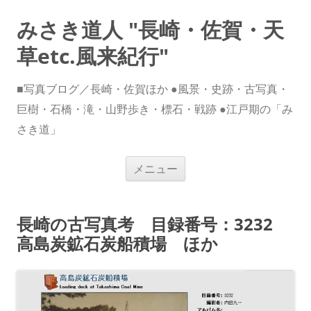
みさき道人 "長崎・佐賀・天
草etc.風来紀行"
■写真ブログ／長崎・佐賀ほか ●風景・史跡・古写真・
巨樹・石橋・滝・山野歩き・標石・戦跡 ●江戸期の「み
さき道」
コ
メニュー
ン
テ
ン
ツ
へ
長崎の古写真考 目録番号：3232
ス
キ
高島炭鉱石炭船積場 ほか
ッ
プ