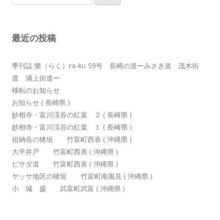
索:
シ
ョ
最近の投稿
ン
季刊誌 樂（らく）ra-ku 59号 長崎の道ーみさき道 茂木街
道 浦上街道ー
移転のお知らせ
お知らせ ( 長崎県 )
妙相寺・富川渓谷の紅葉 ２ ( 長崎県 )
妙相寺・富川渓谷の紅葉 １ ( 長崎県 )
祖納岳の猪垣 竹富町西表 ( 沖縄県 )
大平井戸 竹富町西表 ( 沖縄県 )
ピサダ道 竹富町西表 ( 沖縄県 )
ヤッサ地区の猪垣 竹富町南風見 ( 沖縄県 )
小 城 盛 武富町武富 ( 沖縄県 )