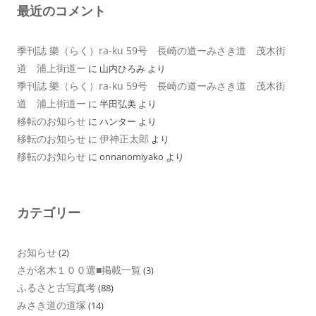
最近のコメント
季刊誌 樂（らく）ra-ku 59号 長崎の道ーみさき道 茂木街
道 浦上街道ー
に
山内ひろみ
より
季刊誌 樂（らく）ra-ku 59号 長崎の道ーみさき道 茂木街
道 浦上街道ー
に
半田弘美
より
移転のお知らせ
に
ハンター
より
移転のお知らせ
伊神正太郎
に
より
移転のお知らせ
に
onnanomiyako
より
カテゴリー
お知らせ
(2)
さが名木１００選■掲載一覧
(3)
ふるさと古写真考
(88)
みさき道の道塚
(14)