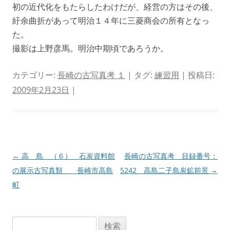
初の近代化をもたらしたわけだが、経営の方はその後、
紆余曲折があって明治１４年に三菱商会の所有となっ
た。
撮影は上野彦馬。明治中期頃であろうか。
カテゴリー:
長崎の古写真考 １
| タグ:
練習用
| 投稿日:
2009年2月23日
|
投
←
高 島 （６） 石炭資料館
長崎の古写真考 目録番号：
稿
の展示古写真類 長崎市高島
5242 高島二子島炭鉱前景
→
ナ
町
ビ
ゲ
検
ー