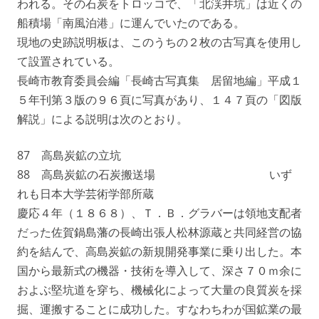
われる。その石炭をトロッコで、「北渓井坑」は近くの
船積場「南風泊港」に運んでいたのである。
現地の史跡説明板は、このうちの２枚の古写真を使用し
て設置されている。
長崎市教育委員会編「長崎古写真集 居留地編」平成１
５年刊第３版の９６頁に写真があり、１４７頁の「図版
解説」による説明は次のとおり。
87 高島炭鉱の立坑
88 高島炭鉱の石炭搬送場 いず
れも日本大学芸術学部所蔵
慶応４年（１８６８）、Ｔ．Ｂ．グラバーは領地支配者
だった佐賀鍋島藩の長崎出張人松林源蔵と共同経営の協
約を結んで、高島炭鉱の新規開発事業に乗り出した。本
国から最新式の機器・技術を導入して、深さ７０ｍ余に
およぶ堅坑道を穿ち、機械化によって大量の良質炭を採
掘、運搬することに成功した。すなわちわが国鉱業の最