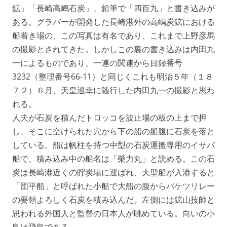
鉱」「長崎高嶋石炭」、鉛筆で「四百九」と書き込みが
ある。グラバーが開発した長崎港外の高嶋炭鉱における
船着き場の、この写真は有名であり、これまで上野彦馬
の撮影とされてきた。しかしこの裏の書き込みは内田九
一によるものであり、一連の関連から目録番号
3232（整理番号66-11）と同じくこれも明治５年（１８
７２）６月、天皇巡幸に随行した内田九一の撮影と思わ
れる。
人夫が石炭を積んだトロッコを波止場の板の上まで押
し、そこに空けられた穴から下の船の船腹に石炭を落と
している。船は帆柱を持つ中型の石炭運搬専用のイサバ
船で、積み込み中の船名は「榮力丸」と読める。この石
炭は長崎港近くの貯炭場に運ばれ、大型船が入港すると
「団平船」と呼ばれた小船で大船の腹からバケツリレー
の要領よろしく石炭を積み込んだ。左側には鉱山技師と
思われる外国人と監督の日本人が眺めている。向いの小
島は飛島である。