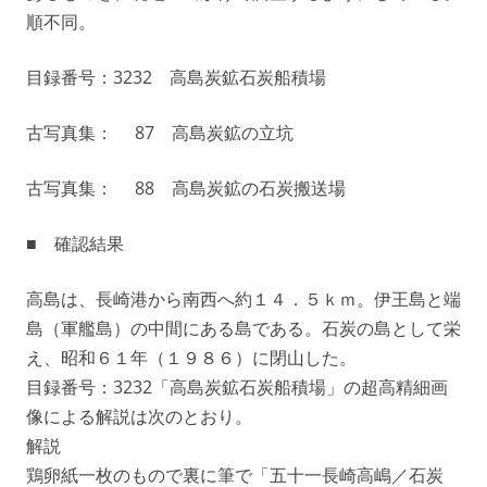
順不同。
目録番号：3232 高島炭鉱石炭船積場
古写真集： 87 高島炭鉱の立坑
古写真集： 88 高島炭鉱の石炭搬送場
■ 確認結果
高島は、長崎港から南西へ約１４．５ｋｍ。伊王島と端
島（軍艦島）の中間にある島である。石炭の島として栄
え、昭和６１年（１９８６）に閉山した。
目録番号：3232「高島炭鉱石炭船積場」の超高精細画
像による解説は次のとおり。
解説
鶏卵紙一枚のもので裏に筆で「五十一長崎高嶋／石炭