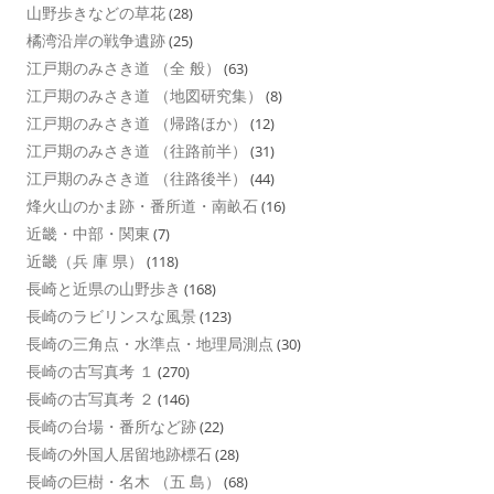
山野歩きなどの草花
(28)
橘湾沿岸の戦争遺跡
(25)
江戸期のみさき道 （全 般）
(63)
江戸期のみさき道 （地図研究集）
(8)
江戸期のみさき道 （帰路ほか）
(12)
江戸期のみさき道 （往路前半）
(31)
江戸期のみさき道 （往路後半）
(44)
烽火山のかま跡・番所道・南畝石
(16)
近畿・中部・関東
(7)
近畿（兵 庫 県）
(118)
長崎と近県の山野歩き
(168)
長崎のラビリンスな風景
(123)
長崎の三角点・水準点・地理局測点
(30)
長崎の古写真考 １
(270)
長崎の古写真考 ２
(146)
長崎の台場・番所など跡
(22)
長崎の外国人居留地跡標石
(28)
長崎の巨樹・名木 （五 島）
(68)