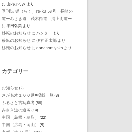
に
山内ひろみ
より
季刊誌 樂（らく）ra-ku 59号 長崎の
道ーみさき道 茂木街道 浦上街道ー
に
半田弘美
より
移転のお知らせ
に
ハンター
より
移転のお知らせ
伊神正太郎
に
より
移転のお知らせ
に
onnanomiyako
より
カテゴリー
お知らせ
(2)
さが名木１００選■掲載一覧
(3)
ふるさと古写真考
(88)
みさき道の道塚
(14)
中国（島根・鳥取）
(22)
中国（広島・岡山）
(5)
九州（大 分 県）