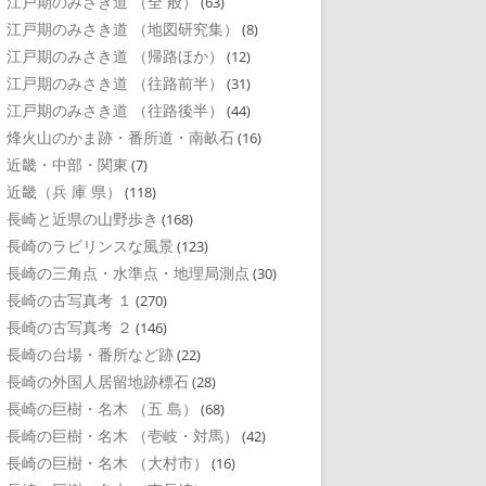
江戸期のみさき道 （全 般）
(63)
江戸期のみさき道 （地図研究集）
(8)
江戸期のみさき道 （帰路ほか）
(12)
江戸期のみさき道 （往路前半）
(31)
江戸期のみさき道 （往路後半）
(44)
烽火山のかま跡・番所道・南畝石
(16)
近畿・中部・関東
(7)
近畿（兵 庫 県）
(118)
長崎と近県の山野歩き
(168)
長崎のラビリンスな風景
(123)
長崎の三角点・水準点・地理局測点
(30)
長崎の古写真考 １
(270)
長崎の古写真考 ２
(146)
長崎の台場・番所など跡
(22)
長崎の外国人居留地跡標石
(28)
長崎の巨樹・名木 （五 島）
(68)
長崎の巨樹・名木 （壱岐・対馬）
(42)
長崎の巨樹・名木 （大村市）
(16)