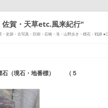
佐賀・天草etc.風来紀行"
風景・史跡・古写真・巨樹・石橋・滝・山野歩き・標石・戦跡 ●
コ
ン
テ
ン
ツ
へ
ス
キ
標石（境石・地番標） （５
ッ
プ