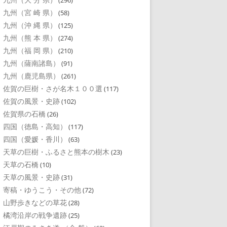
(296)
九州（宮 崎 県）
(58)
九州（沖 縄 県）
(125)
九州（熊 本 県）
(274)
九州（福 岡 県）
(210)
九州（薩南諸島）
(91)
九州（鹿児島県）
(261)
佐賀の巨樹・さが名木１００選
(117)
佐賀の風景・史跡
(102)
佐賀県の石橋
(26)
四国（徳島・高知）
(117)
四国（愛媛・香川）
(63)
天草の巨樹・ふるさと熊本の樹木
(23)
天草の石橋
(10)
天草の風景・史跡
(31)
寄稿・ゆうこう・その他
(72)
山野歩きなどの草花
(28)
橘湾沿岸の戦争遺跡
(25)