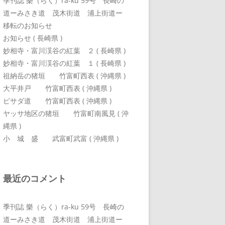
季刊誌 樂（らく）ra-ku 59号 長崎の
道ーみさき道 茂木街道 浦上街道ー
移転のお知らせ
お知らせ ( 長崎県 )
妙相寺・富川渓谷の紅葉 ２ ( 長崎県 )
妙相寺・富川渓谷の紅葉 １ ( 長崎県 )
祖納岳の猪垣 竹富町西表 ( 沖縄県 )
大平井戸 竹富町西表 ( 沖縄県 )
ピサダ道 竹富町西表 ( 沖縄県 )
ヤッサ地区の猪垣 竹富町南風見 ( 沖
縄県 )
小 城 盛 武富町武富 ( 沖縄県 )
最近のコメント
季刊誌 樂（らく）ra-ku 59号 長崎の
道ーみさき道 茂木街道 浦上街道ー