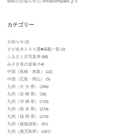
移転のお知らせ
に
onnanomiyako
より
カテゴリー
お知らせ
(2)
さが名木１００選■掲載一覧
(3)
ふるさと古写真考
(88)
みさき道の道塚
(14)
中国（島根・鳥取）
(22)
中国（広島・岡山）
(5)
九州（大 分 県）
(296)
九州（宮 崎 県）
(58)
九州（沖 縄 県）
(125)
九州（熊 本 県）
(274)
九州（福 岡 県）
(210)
九州（薩南諸島）
(91)
九州（鹿児島県）
(261)