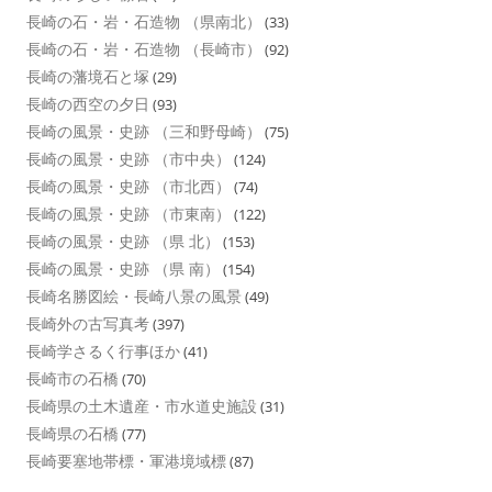
長崎の石・岩・石造物 （県南北）
(33)
長崎の石・岩・石造物 （長崎市）
(92)
長崎の藩境石と塚
(29)
長崎の西空の夕日
(93)
長崎の風景・史跡 （三和野母崎）
(75)
長崎の風景・史跡 （市中央）
(124)
長崎の風景・史跡 （市北西）
(74)
長崎の風景・史跡 （市東南）
(122)
長崎の風景・史跡 （県 北）
(153)
長崎の風景・史跡 （県 南）
(154)
長崎名勝図絵・長崎八景の風景
(49)
長崎外の古写真考
(397)
長崎学さるく行事ほか
(41)
長崎市の石橋
(70)
長崎県の土木遺産・市水道史施設
(31)
長崎県の石橋
(77)
長崎要塞地帯標・軍港境域標
(87)