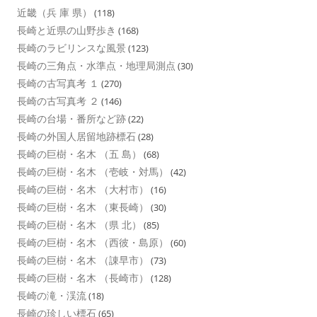
近畿（兵 庫 県）
(118)
長崎と近県の山野歩き
(168)
長崎のラビリンスな風景
(123)
長崎の三角点・水準点・地理局測点
(30)
長崎の古写真考 １
(270)
長崎の古写真考 ２
(146)
長崎の台場・番所など跡
(22)
長崎の外国人居留地跡標石
(28)
長崎の巨樹・名木 （五 島）
(68)
長崎の巨樹・名木 （壱岐・対馬）
(42)
長崎の巨樹・名木 （大村市）
(16)
長崎の巨樹・名木 （東長崎）
(30)
長崎の巨樹・名木 （県 北）
(85)
長崎の巨樹・名木 （西彼・島原）
(60)
長崎の巨樹・名木 （諌早市）
(73)
長崎の巨樹・名木 （長崎市）
(128)
長崎の滝・渓流
(18)
長崎の珍しい標石
(65)