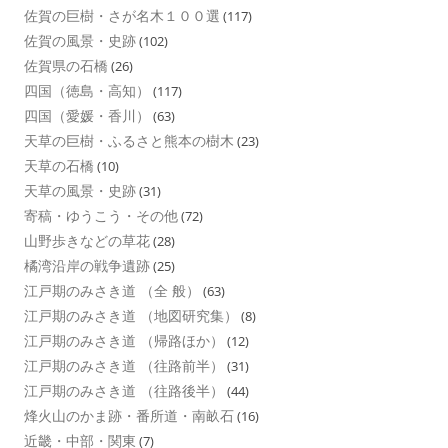
佐賀の巨樹・さが名木１００選
(117)
佐賀の風景・史跡
(102)
佐賀県の石橋
(26)
四国（徳島・高知）
(117)
四国（愛媛・香川）
(63)
天草の巨樹・ふるさと熊本の樹木
(23)
天草の石橋
(10)
天草の風景・史跡
(31)
寄稿・ゆうこう・その他
(72)
山野歩きなどの草花
(28)
橘湾沿岸の戦争遺跡
(25)
江戸期のみさき道 （全 般）
(63)
江戸期のみさき道 （地図研究集）
(8)
江戸期のみさき道 （帰路ほか）
(12)
江戸期のみさき道 （往路前半）
(31)
江戸期のみさき道 （往路後半）
(44)
烽火山のかま跡・番所道・南畝石
(16)
近畿・中部・関東
(7)