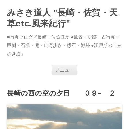
みさき道人 "長崎・佐賀・天
草etc.風来紀行"
■写真ブログ／長崎・佐賀ほか ●風景・史跡・古写真・
巨樹・石橋・滝・山野歩き・標石・戦跡 ●江戸期の「み
さき道」
コ
メニュー
ン
テ
ン
ツ
へ
長崎の西の空の夕日 ０９− ２
ス
キ
ッ
プ