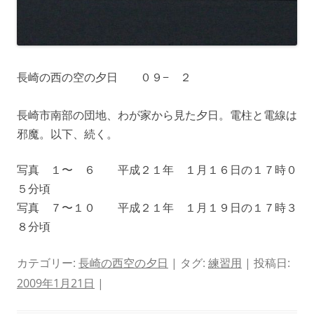
長崎の西の空の夕日 ０９− ２
長崎市南部の団地、わが家から見た夕日。電柱と電線は
邪魔。以下、続く。
写真 １〜 ６ 平成２１年 １月１６日の１７時０
５分頃
写真 ７〜１０ 平成２１年 １月１９日の１７時３
８分頃
カテゴリー:
長崎の西空の夕日
| タグ:
練習用
| 投稿日:
2009年1月21日
|