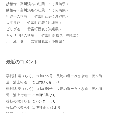
妙相寺・富川渓谷の紅葉 ２ ( 長崎県 )
妙相寺・富川渓谷の紅葉 １ ( 長崎県 )
祖納岳の猪垣 竹富町西表 ( 沖縄県 )
大平井戸 竹富町西表 ( 沖縄県 )
ピサダ道 竹富町西表 ( 沖縄県 )
ヤッサ地区の猪垣 竹富町南風見 ( 沖縄県 )
小 城 盛 武富町武富 ( 沖縄県 )
最近のコメント
季刊誌 樂（らく）ra-ku 59号 長崎の道ーみさき道 茂木街
道 浦上街道ー
に
山内ひろみ
より
季刊誌 樂（らく）ra-ku 59号 長崎の道ーみさき道 茂木街
道 浦上街道ー
に
半田弘美
より
移転のお知らせ
に
ハンター
より
移転のお知らせ
伊神正太郎
に
より