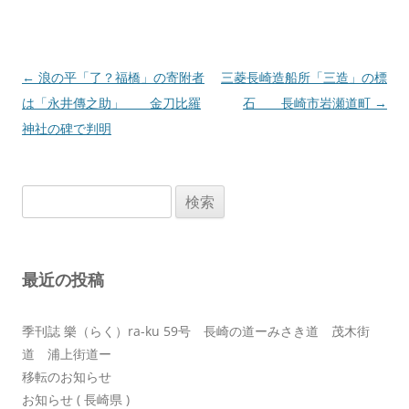
投
←
浪の平「了？福橋」の寄附者
三菱長崎造船所「三造」の標
稿
は「永井傳之助」 金刀比羅
石 長崎市岩瀬道町
→
ナ
神社の碑で判明
ビ
ゲ
検
ー
索:
シ
ョ
最近の投稿
ン
季刊誌 樂（らく）ra-ku 59号 長崎の道ーみさき道 茂木街
道 浦上街道ー
移転のお知らせ
お知らせ ( 長崎県 )