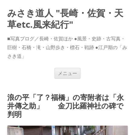
みさき道人 "長崎・佐賀・天
草etc.風来紀行"
■写真ブログ／長崎・佐賀ほか ●風景・史跡・古写真・
巨樹・石橋・滝・山野歩き・標石・戦跡 ●江戸期の「み
さき道」
コ
メニュー
ン
テ
ン
ツ
へ
浪の平「了？福橋」の寄附者は「永
ス
キ
井傳之助」 金刀比羅神社の碑で
ッ
プ
判明