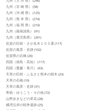
九州（大 分 県）
(296)
九州（宮 崎 県）
(58)
九州（沖 縄 県）
(125)
九州（熊 本 県）
(274)
九州（福 岡 県）
(210)
九州（薩南諸島）
(91)
九州（鹿児島県）
(261)
佐賀の巨樹・さが名木１００選
(117)
佐賀の風景・史跡
(102)
佐賀県の石橋
(26)
四国（徳島・高知）
(117)
四国（愛媛・香川）
(63)
天草の巨樹・ふるさと熊本の樹木
(23)
天草の石橋
(10)
天草の風景・史跡
(31)
寄稿・ゆうこう・その他
(72)
山野歩きなどの草花
(28)
橘湾沿岸の戦争遺跡
(25)