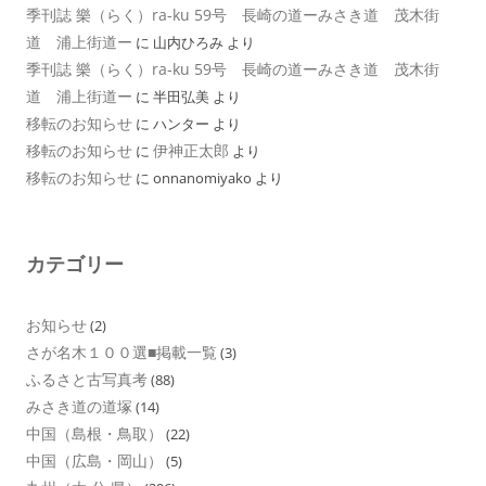
季刊誌 樂（らく）ra-ku 59号 長崎の道ーみさき道 茂木街
道 浦上街道ー
に
山内ひろみ
より
季刊誌 樂（らく）ra-ku 59号 長崎の道ーみさき道 茂木街
道 浦上街道ー
に
半田弘美
より
移転のお知らせ
に
ハンター
より
移転のお知らせ
伊神正太郎
に
より
移転のお知らせ
に
onnanomiyako
より
カテゴリー
お知らせ
(2)
さが名木１００選■掲載一覧
(3)
ふるさと古写真考
(88)
みさき道の道塚
(14)
中国（島根・鳥取）
(22)
中国（広島・岡山）
(5)