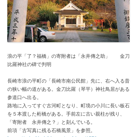
浪の平「了？福橋」の寄附者は「永井傳之助」 金刀
比羅神社の碑で判明
長崎市浪の平町の「長崎市南公民館」先に、右へ入る昔
の狭い幅の道がある。金刀比羅（琴平）神社鳥居がある
参道口へ出る。
路地に入ってすぐ古河町となり、町境の小川に長い板石
を５本渡した桁橋がある。手前左に古い親柱が残り、
「寄附者 永井傳之？」と刻んでいる。
前項「古写真に残る石橋風景」を参照。