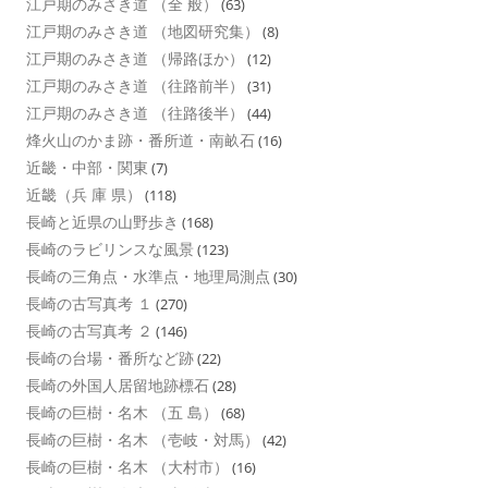
江戸期のみさき道 （全 般）
(63)
江戸期のみさき道 （地図研究集）
(8)
江戸期のみさき道 （帰路ほか）
(12)
江戸期のみさき道 （往路前半）
(31)
江戸期のみさき道 （往路後半）
(44)
烽火山のかま跡・番所道・南畝石
(16)
近畿・中部・関東
(7)
近畿（兵 庫 県）
(118)
長崎と近県の山野歩き
(168)
長崎のラビリンスな風景
(123)
長崎の三角点・水準点・地理局測点
(30)
長崎の古写真考 １
(270)
長崎の古写真考 ２
(146)
長崎の台場・番所など跡
(22)
長崎の外国人居留地跡標石
(28)
長崎の巨樹・名木 （五 島）
(68)
長崎の巨樹・名木 （壱岐・対馬）
(42)
長崎の巨樹・名木 （大村市）
(16)