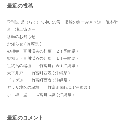
最近の投稿
ョ
ン
季刊誌 樂（らく）ra-ku 59号 長崎の道ーみさき道 茂木街
道 浦上街道ー
移転のお知らせ
お知らせ ( 長崎県 )
妙相寺・富川渓谷の紅葉 ２ ( 長崎県 )
妙相寺・富川渓谷の紅葉 １ ( 長崎県 )
祖納岳の猪垣 竹富町西表 ( 沖縄県 )
大平井戸 竹富町西表 ( 沖縄県 )
ピサダ道 竹富町西表 ( 沖縄県 )
ヤッサ地区の猪垣 竹富町南風見 ( 沖縄県 )
小 城 盛 武富町武富 ( 沖縄県 )
最近のコメント