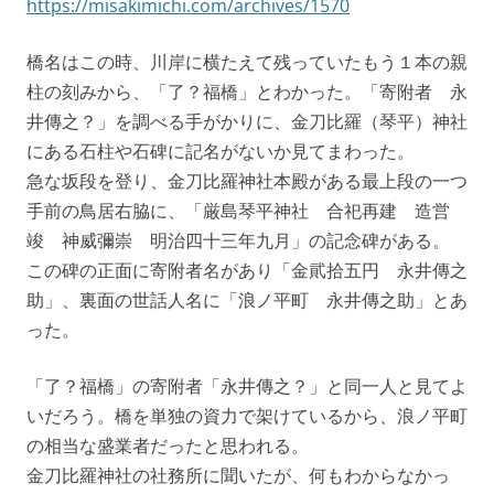
https://misakimichi.com/archives/1570
橋名はこの時、川岸に横たえて残っていたもう１本の親
柱の刻みから、「了？福橋」とわかった。「寄附者 永
井傳之？」を調べる手がかりに、金刀比羅（琴平）神社
にある石柱や石碑に記名がないか見てまわった。
急な坂段を登り、金刀比羅神社本殿がある最上段の一つ
手前の鳥居右脇に、「厳島琴平神社 合祀再建 造営
竣 神威彌崇 明治四十三年九月」の記念碑がある。
この碑の正面に寄附者名があり「金貮拾五円 永井傳之
助」、裏面の世話人名に「浪ノ平町 永井傳之助」とあ
った。
「了？福橋」の寄附者「永井傳之？」と同一人と見てよ
いだろう。橋を単独の資力で架けているから、浪ノ平町
の相当な盛業者だったと思われる。
金刀比羅神社の社務所に聞いたが、何もわからなかっ