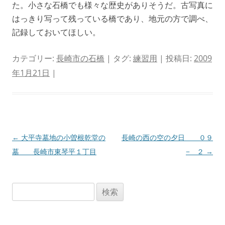
た。小さな石橋でも様々な歴史がありそうだ。古写真に
はっきり写って残っている橋であり、地元の方で調べ、
記録しておいてほしい。
カテゴリー:
長崎市の石橋
| タグ:
練習用
| 投稿日:
2009
年1月21日
|
投
←
大平寺墓地の小曽根乾堂の
長崎の西の空の夕日 ０９
稿
墓 長崎市東琴平１丁目
− ２
→
ナ
ビ
検
ゲ
索:
ー
シ