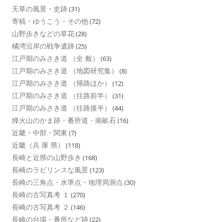
天草の風景・史跡
(31)
寄稿・ゆうこう・その他
(72)
山野歩きなどの草花
(28)
橘湾沿岸の戦争遺跡
(25)
江戸期のみさき道 （全 般）
(63)
江戸期のみさき道 （地図研究集）
(8)
江戸期のみさき道 （帰路ほか）
(12)
江戸期のみさき道 （往路前半）
(31)
江戸期のみさき道 （往路後半）
(44)
烽火山のかま跡・番所道・南畝石
(16)
近畿・中部・関東
(7)
近畿（兵 庫 県）
(118)
長崎と近県の山野歩き
(168)
長崎のラビリンスな風景
(123)
長崎の三角点・水準点・地理局測点
(30)
長崎の古写真考 １
(270)
長崎の古写真考 ２
(146)
長崎の台場・番所など跡
(22)