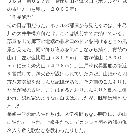
３６頁 第０２７景 金比羅山と烽火山（ホテルから城
の古址方向を望む・２０００年）
〔作品解説〕
その日は雨だった。ホテルの部屋から見えるのは、中島
川の大井手橋方向だけ。これは以前すでに描いている。
部屋を出て廊下の北端の非常口のドアを開けるとこの風
景が見えた。雨の降り込みを気にしながら描く。背後の
山は、左が金比羅山（３６６ｍ）、右が健山（３００
ｍ）に続く烽火山（４２６ｍ）。江戸時代異国船の接近
を警戒して、烽火台が設けられていたのだ。山頂から四
方八方眺望を楽しんだ記憶がある。その前のこんもりし
た丘が城の古址。ここは見るとおりこんもりと樹木に覆
われ、隠れ家のような面白味はあったが、眺望は利かな
かった。
長崎中学の新入生たちは、入学後間もない時期にこの山
に連れてこられ、上級生たちにデカンショ節や教師の仇
名入り数え歌などを教わったりした。