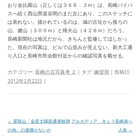
おり金比羅山（正しくは３６６．３ｍ）は、長崎バイパ
スへ続く西山県道谷間のまだ左にあり、このスケッチに
は表れない。描かれているのは、城の古址から後ろの
山、健山（３００ｍ）と烽火山（４２６ｍ）だろう。
長崎新聞社は地元だから、きちんと監修してほしかっ
た。現在の写真は、ビルで山並みが見えない。新大工通
り入口と長崎市民会館付近からの確認写真を載せる。
カテゴリー:
長崎の古写真考 ２
| タグ:
練習用
| 投稿日:
2012年2月22日
|
投
←
星取山「金星太陽面通過観測
アルカディア きょう長崎港へ
稿
の地」の遺構がないか
入港
→
ナ