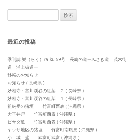
ビ
検
ゲ
索:
ー
シ
最近の投稿
ョ
ン
季刊誌 樂（らく）ra-ku 59号 長崎の道ーみさき道 茂木街
道 浦上街道ー
移転のお知らせ
お知らせ ( 長崎県 )
妙相寺・富川渓谷の紅葉 ２ ( 長崎県 )
妙相寺・富川渓谷の紅葉 １ ( 長崎県 )
祖納岳の猪垣 竹富町西表 ( 沖縄県 )
大平井戸 竹富町西表 ( 沖縄県 )
ピサダ道 竹富町西表 ( 沖縄県 )
ヤッサ地区の猪垣 竹富町南風見 ( 沖縄県 )
小 城 盛 武富町武富 ( 沖縄県 )