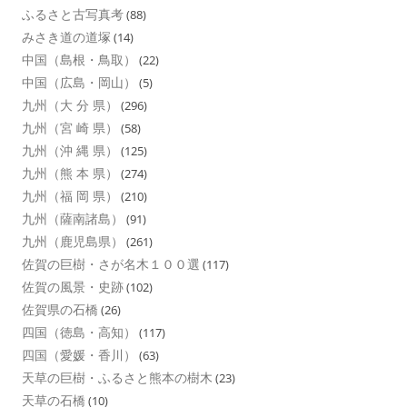
ふるさと古写真考
(88)
みさき道の道塚
(14)
中国（島根・鳥取）
(22)
中国（広島・岡山）
(5)
九州（大 分 県）
(296)
九州（宮 崎 県）
(58)
九州（沖 縄 県）
(125)
九州（熊 本 県）
(274)
九州（福 岡 県）
(210)
九州（薩南諸島）
(91)
九州（鹿児島県）
(261)
佐賀の巨樹・さが名木１００選
(117)
佐賀の風景・史跡
(102)
佐賀県の石橋
(26)
四国（徳島・高知）
(117)
四国（愛媛・香川）
(63)
天草の巨樹・ふるさと熊本の樹木
(23)
天草の石橋
(10)