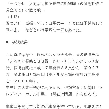
「一つとせ 人もよく知る長中の動物園（教師を動物に
見立てて）の数え歌—
（中略）
五つとせ 威張って歩くは馬の— たまには予習もして
来いよ」 などという辛辣な一節もあった。
■ 確認結果
古写真ではない。現代のスケッチ風景。喜多迅鷹氏著
「ふるさと長崎１３３景 きた・としたかスケッチ紀
行」長崎新聞社平成１７年発行３６頁から「第０２７
景 金比羅山と烽火山（ホテルから城の古址方向を望
む・２０００年）。
中島川の大井手橋が見えるから、伊勢宮近く伊勢町「ト
レディアーホテル中島」（現在は閉店）からだろう。
非常口を開けて反対の北東側を描いている。地形図のと