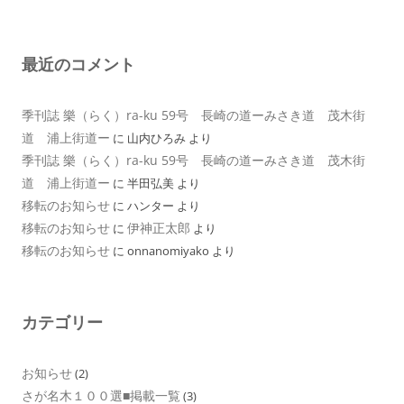
最近のコメント
季刊誌 樂（らく）ra-ku 59号 長崎の道ーみさき道 茂木街
道 浦上街道ー
に
山内ひろみ
より
季刊誌 樂（らく）ra-ku 59号 長崎の道ーみさき道 茂木街
道 浦上街道ー
に
半田弘美
より
移転のお知らせ
に
ハンター
より
移転のお知らせ
伊神正太郎
に
より
移転のお知らせ
に
onnanomiyako
より
カテゴリー
お知らせ
(2)
さが名木１００選■掲載一覧
(3)