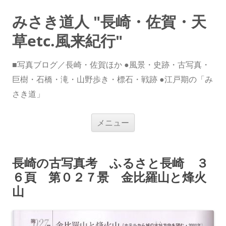
みさき道人 "長崎・佐賀・天
草etc.風来紀行"
■写真ブログ／長崎・佐賀ほか ●風景・史跡・古写真・
巨樹・石橋・滝・山野歩き・標石・戦跡 ●江戸期の「み
さき道」
コ
メニュー
ン
テ
ン
ツ
へ
長崎の古写真考 ふるさと長崎 ３
ス
キ
６頁 第０２７景 金比羅山と烽火
ッ
プ
山