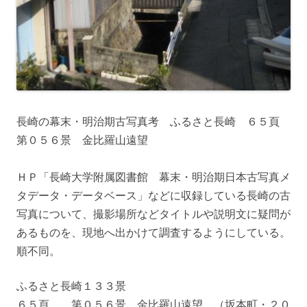
長崎の幕末・明治期古写真考 ふるさと長崎 ６５頁
第０５６景 金比羅山遠望
ＨＰ「長崎大学附属図書館 幕末・明治期日本古写真メ
タデータ・データベース」などに収録している長崎の古
写真について、撮影場所などタイトルや説明文に疑問が
あるものを、現地へ出かけて調査するようにしている。
順不同。
ふるさと長崎１３３景
６５頁 第０５６景 金比羅山遠望 （坂本町・２０