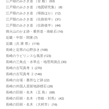
江戸期のみさき道 （全 般）
(63)
江戸期のみさき道 （地図研究集）
(8)
江戸期のみさき道 （帰路ほか）
(12)
江戸期のみさき道 （往路前半）
(31)
江戸期のみさき道 （往路後半）
(44)
烽火山のかま跡・番所道・南畝石
(16)
近畿・中部・関東
(7)
近畿（兵 庫 県）
(118)
長崎と近県の山野歩き
(168)
長崎のラビリンスな風景
(123)
長崎の三角点・水準点・地理局測点
(30)
長崎の古写真考 １
(270)
長崎の古写真考 ２
(146)
長崎の台場・番所など跡
(22)
長崎の外国人居留地跡標石
(28)
長崎の巨樹・名木 （五 島）
(68)
長崎の巨樹・名木 （壱岐・対馬）
(42)
長崎の巨樹・名木 （大村市）
(16)