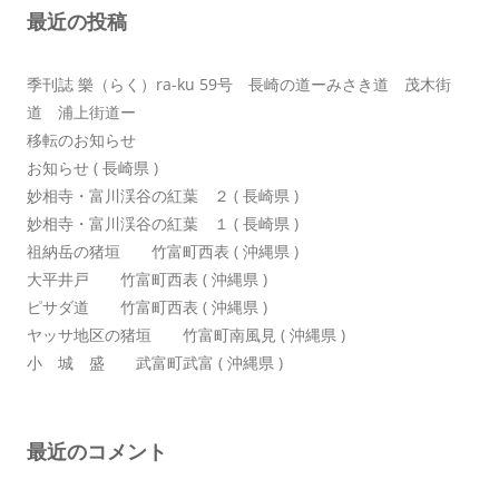
最近の投稿
ン
季刊誌 樂（らく）ra-ku 59号 長崎の道ーみさき道 茂木街
道 浦上街道ー
移転のお知らせ
お知らせ ( 長崎県 )
妙相寺・富川渓谷の紅葉 ２ ( 長崎県 )
妙相寺・富川渓谷の紅葉 １ ( 長崎県 )
祖納岳の猪垣 竹富町西表 ( 沖縄県 )
大平井戸 竹富町西表 ( 沖縄県 )
ピサダ道 竹富町西表 ( 沖縄県 )
ヤッサ地区の猪垣 竹富町南風見 ( 沖縄県 )
小 城 盛 武富町武富 ( 沖縄県 )
最近のコメント