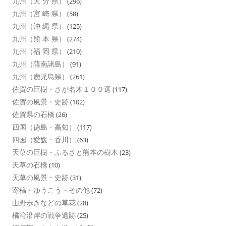
九州（大 分 県）
(296)
九州（宮 崎 県）
(58)
九州（沖 縄 県）
(125)
九州（熊 本 県）
(274)
九州（福 岡 県）
(210)
九州（薩南諸島）
(91)
九州（鹿児島県）
(261)
佐賀の巨樹・さが名木１００選
(117)
佐賀の風景・史跡
(102)
佐賀県の石橋
(26)
四国（徳島・高知）
(117)
四国（愛媛・香川）
(63)
天草の巨樹・ふるさと熊本の樹木
(23)
天草の石橋
(10)
天草の風景・史跡
(31)
寄稿・ゆうこう・その他
(72)
山野歩きなどの草花
(28)
橘湾沿岸の戦争遺跡
(25)