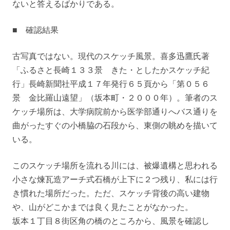
ないと答えるばかりである。
■ 確認結果
古写真ではない。現代のスケッチ風景。喜多迅鷹氏著
「ふるさと長崎１３３景 きた・としたかスケッチ紀
行」長崎新聞社平成１７年発行６５頁から「第０５６
景 金比羅山遠望」（坂本町・２０００年）。筆者のス
ケッチ場所は、大学病院前から医学部通りへバス通りを
曲がったすぐの小橋脇の石段から、東側の眺めを描いて
いる。
このスケッチ場所を流れる川には、被爆遺構と思われる
小さな煉瓦造アーチ式石橋が上下に２つ残り、私には行
き慣れた場所だった。ただ、スケッチ背後の高い建物
や、山がどこかまでは良く見たことがなかった。
坂本１丁目８街区角の橋のところから、風景を確認し