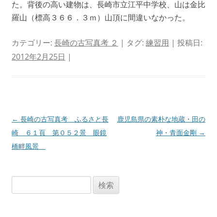
た。背後の高い建物は、長崎市立江平中学校、山は金比
羅山（標高３６６．３ｍ）山頂に間違いなかった。
カテゴリー:
長崎の古写真考 ２
| タグ:
練習用
| 投稿日:
2012年2月25日
|
投
←
長崎の古写真考 ふるさと長
鹿児島県の素朴な地蔵・田の
稿
崎 ６１頁 第０５２景 眼鏡
神・青面金剛
→
ナ
橋畔風景
ビ
ゲ
検
ー
索:
シ
ョ