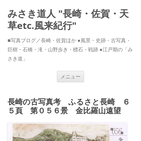
みさき道人 "長崎・佐賀・天
草etc.風来紀行"
■写真ブログ／長崎・佐賀ほか ●風景・史跡・古写真・
巨樹・石橋・滝・山野歩き・標石・戦跡 ●江戸期の「み
さき道」
コ
メニュー
ン
テ
ン
ツ
へ
長崎の古写真考 ふるさと長崎 ６
ス
キ
５頁 第０５６景 金比羅山遠望
ッ
プ