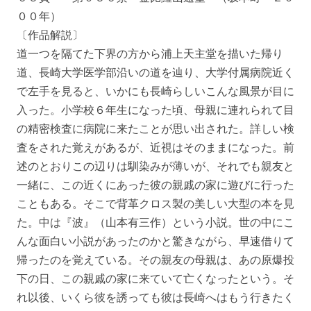
００年）
〔作品解説〕
道一つを隔てた下界の方から浦上天主堂を描いた帰り
道、長崎大学医学部沿いの道を辿り、大学付属病院近く
で左手を見ると、いかにも長崎らしいこんな風景が目に
入った。小学校６年生になった頃、母親に連れられて目
の精密検査に病院に来たことが思い出された。詳しい検
査をされた覚えがあるが、近視はそのままになった。前
述のとおりこの辺りは馴染みが薄いが、それでも親友と
一緒に、この近くにあった彼の親戚の家に遊びに行った
こともある。そこで背革クロス製の美しい大型の本を見
た。中は『波』（山本有三作）という小説。世の中にこ
んな面白い小説があったのかと驚きながら、早速借りて
帰ったのを覚えている。その親友の母親は、あの原爆投
下の日、この親戚の家に来ていて亡くなったという。そ
れ以後、いくら彼を誘っても彼は長崎へはもう行きたく