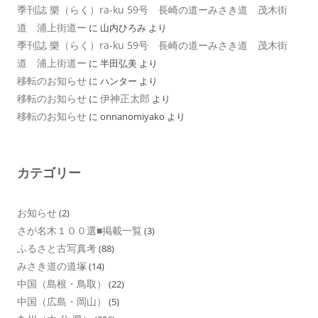
季刊誌 樂（らく）ra-ku 59号 長崎の道ーみさき道 茂木街
道 浦上街道ー
に
山内ひろみ
より
季刊誌 樂（らく）ra-ku 59号 長崎の道ーみさき道 茂木街
道 浦上街道ー
に
半田弘美
より
移転のお知らせ
に
ハンター
より
移転のお知らせ
伊神正太郎
に
より
移転のお知らせ
に
onnanomiyako
より
カテゴリー
お知らせ
(2)
さが名木１００選■掲載一覧
(3)
ふるさと古写真考
(88)
みさき道の道塚
(14)
中国（島根・鳥取）
(22)
中国（広島・岡山）
(5)