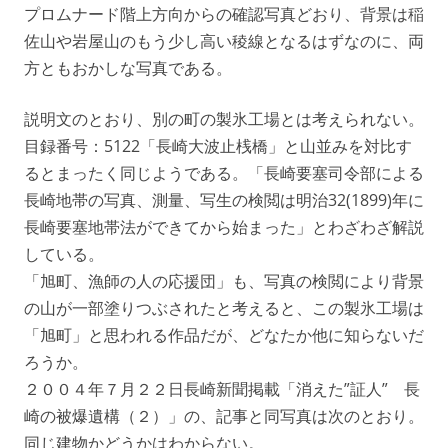
プロムナード階上方向からの確認写真どおり、背景は稲
佐山や岩屋山のもう少し高い稜線となるはずなのに、両
方ともおかしな写真である。
説明文のとおり、別の町の製氷工場とは考えられない。
目録番号：5122「長崎大波止桟橋」と山並みを対比す
るとまったく同じようである。「長崎要塞司令部による
長崎地帯の写真、測量、写生の検閲は明治32(1899)年に
長崎要塞地帯法ができてから始まった」とわざわざ解説
している。
「旭町、漁師の人の応援団」も、写真の検閲により背景
の山が一部塗りつぶされたと考えると、この製氷工場は
「旭町」と思われる作品だが、どなたか他に知らないだ
ろうか。
２００４年７月２２日長崎新聞掲載「消えた”証人” 長
崎の被爆遺構（２）」の、記事と同写真は次のとおり。
同じ建物かどうかはわからない。