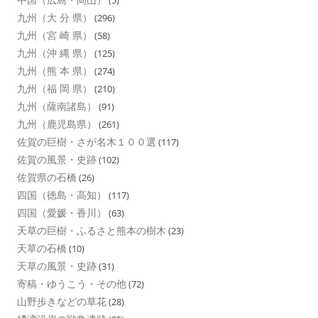
(5)
九州（大 分 県）
(296)
九州（宮 崎 県）
(58)
九州（沖 縄 県）
(125)
九州（熊 本 県）
(274)
九州（福 岡 県）
(210)
九州（薩南諸島）
(91)
九州（鹿児島県）
(261)
佐賀の巨樹・さが名木１００選
(117)
佐賀の風景・史跡
(102)
佐賀県の石橋
(26)
四国（徳島・高知）
(117)
四国（愛媛・香川）
(63)
天草の巨樹・ふるさと熊本の樹木
(23)
天草の石橋
(10)
天草の風景・史跡
(31)
寄稿・ゆうこう・その他
(72)
山野歩きなどの草花
(28)