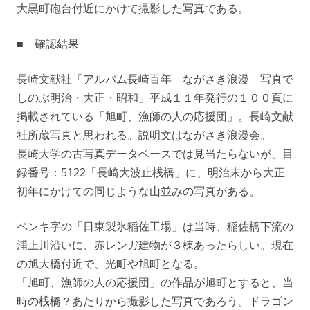
大黒町砲台付近にかけて撮影した写真である。
■ 確認結果
長崎文献社「アルバム長崎百年 ながさき浪漫 写真で
しのぶ明治・大正・昭和」平成１１年発行の１００頁に
掲載されている「旭町、漁師の人の応援団」。長崎文献
社所蔵写真と思われる。説明文はながさき浪漫会。
長崎大学の古写真データベースでは見当たらないが、目
録番号：5122「長崎大波止桟橋」に、明治末から大正
初年にかけての同じような山並みの写真がある。
ペンキ字の「日東製氷稲佐工場」は当時、稲佐橋下流の
浦上川沿いに、赤レンガ建物が３棟あったらしい。現在
の旭大橋付近で、光町や旭町となる。
「旭町、漁師の人の応援団」の作品が旭町とすると、当
時の桟橋？あたりから撮影した写真であろう。ドラゴン