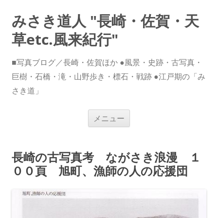
みさき道人 "長崎・佐賀・天
草etc.風来紀行"
■写真ブログ／長崎・佐賀ほか ●風景・史跡・古写真・
巨樹・石橋・滝・山野歩き・標石・戦跡 ●江戸期の「み
さき道」
コ
メニュー
ン
テ
ン
ツ
へ
長崎の古写真考 ながさき浪漫 １
ス
キ
００頁 旭町、漁師の人の応援団
ッ
プ