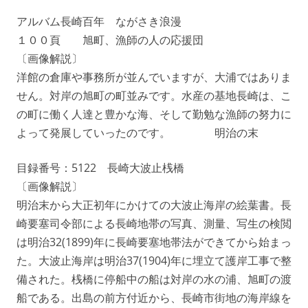
アルバム長崎百年 ながさき浪漫
１００頁 旭町、漁師の人の応援団
〔画像解説〕
洋館の倉庫や事務所が並んでいますが、大浦ではありま
せん。対岸の旭町の町並みです。水産の基地長崎は、こ
の町に働く人達と豊かな海、そして勤勉な漁師の努力に
よって発展していったのです。 明治の末
目録番号：5122 長崎大波止桟橋
〔画像解説〕
明治末から大正初年にかけての大波止海岸の絵葉書。長
崎要塞司令部による長崎地帯の写真、測量、写生の検閲
は明治32(1899)年に長崎要塞地帯法ができてから始まっ
た。大波止海岸は明治37(1904)年に埋立て護岸工事で整
備された。桟橋に停船中の船は対岸の水の浦、旭町の渡
船である。出島の前方付近から、長崎市街地の海岸線を