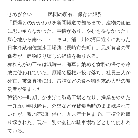
せめぎ合い 民間の所有、保存に限界
「原爆とのかかわりを新聞報道で知るまで、建物の価値
に思い至らなかった。事情があり、やむを得なかった」
爆心地から南へ二・一キロ、浦上川の河口近くにあった
日本冷蔵稲佐製氷工場跡（長崎市光町）。元所有者の関
係者が、建物取り壊しの経緯を振り返る。
赤れんがの三棟は戦時中、海軍に納める食料の保存や冷
蔵に使われていた。原爆で屋根が抜け落ち、社員三人が
死亡。被爆直後には、缶詰などの食べ物を求め大勢の被
災者が集まった。
戦後の一時期、かまぼこ製造工場となり、操業をやめた
一九五〇年以降も、外壁などが被爆当時のまま残されて
いたが、敷地売却に伴い、九六年十月までに三棟全部取
り壊された。現在、別の会社の駐車場などとして使われ
ている。…