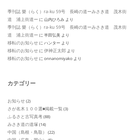
季刊誌 樂（らく）ra-ku 59号 長崎の道ーみさき道 茂木街
道 浦上街道ー
に
山内ひろみ
より
季刊誌 樂（らく）ra-ku 59号 長崎の道ーみさき道 茂木街
道 浦上街道ー
に
半田弘美
より
移転のお知らせ
に
ハンター
より
移転のお知らせ
伊神正太郎
に
より
移転のお知らせ
に
onnanomiyako
より
カテゴリー
お知らせ
(2)
さが名木１００選■掲載一覧
(3)
ふるさと古写真考
(88)
みさき道の道塚
(14)
中国（島根・鳥取）
(22)
中国（広島・岡山）