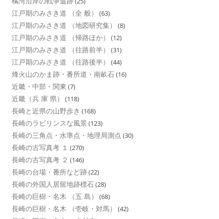
橘湾沿岸の戦争遺跡
(25)
江戸期のみさき道 （全 般）
(63)
江戸期のみさき道 （地図研究集）
(8)
江戸期のみさき道 （帰路ほか）
(12)
江戸期のみさき道 （往路前半）
(31)
江戸期のみさき道 （往路後半）
(44)
烽火山のかま跡・番所道・南畝石
(16)
近畿・中部・関東
(7)
近畿（兵 庫 県）
(118)
長崎と近県の山野歩き
(168)
長崎のラビリンスな風景
(123)
長崎の三角点・水準点・地理局測点
(30)
長崎の古写真考 １
(270)
長崎の古写真考 ２
(146)
長崎の台場・番所など跡
(22)
長崎の外国人居留地跡標石
(28)
長崎の巨樹・名木 （五 島）
(68)
長崎の巨樹・名木 （壱岐・対馬）
(42)