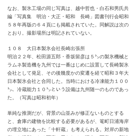
なお、製氷工場の同じ写真は、越中哲也・白石和男氏共
編「写真集 明治・大正・昭和 長崎」図書刊行会昭和
５８年再版の６４頁にも掲載されていた。同解説は次の
とおり。撮影場所は明記されていない。
１０８ 大日本製氷会社長崎出張所
明治２２年、松田源五郎・香坂留彦は５㌧の製氷機械と
ラムネ製造機を九州では一番はじめに設置して長崎製氷
会社として発足、その後幾度かの変遷を経て昭和３年大
日本製氷会社と合同した。当時における冷凍能力１００
㌧、冷蔵能力１０㌧という設備は九州随一のものであっ
た。（写真は昭和初年）
単純な推測だが、背景の山並みが修正ないものとする
と、倉庫の建物を比較する必要があるが、篭町日浦海岸
の埋立地にあった「十軒蔵」も考えられる。対岸の新地