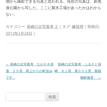
側から撮影できる写真と思われる。現在の写真は、新地
湊公園から写した。ここに製氷工場があったかはわから
ない。
カテゴリー:
長崎の古写真考 ２
| タグ:
練習用
| 投稿日:
2012年2月24日
|
投
←
長崎の古写真考 ながさき浪
長崎の古写真考 ふるさと長
稿
漫 ２５頁 雨上がりの町並み
崎 ６１頁 第０５２景 眼鏡
ナ
です…
橋畔風景
→
ビ
ゲ
検
ー
索:
シ