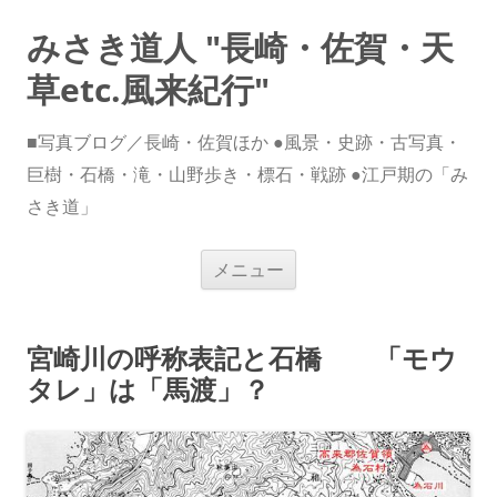
みさき道人 "長崎・佐賀・天
草etc.風来紀行"
■写真ブログ／長崎・佐賀ほか ●風景・史跡・古写真・
巨樹・石橋・滝・山野歩き・標石・戦跡 ●江戸期の「み
さき道」
コ
メニュー
ン
テ
ン
ツ
へ
宮崎川の呼称表記と石橋 「モウ
ス
キ
タレ」は「馬渡」？
ッ
プ