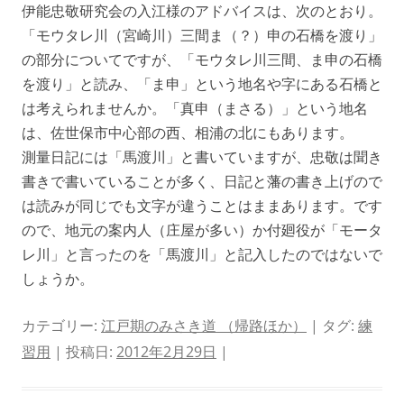
伊能忠敬研究会の入江様のアドバイスは、次のとおり。
「モウタレ川（宮崎川）三間ま（？）申の石橋を渡り」
の部分についてですが、「モウタレ川三間、ま申の石橋
を渡り」と読み、「ま申」という地名や字にある石橋と
は考えられませんか。「真申（まさる）」という地名
は、佐世保市中心部の西、相浦の北にもあります。
測量日記には「馬渡川」と書いていますが、忠敬は聞き
書きで書いていることが多く、日記と藩の書き上げので
は読みが同じでも文字が違うことはままあります。です
ので、地元の案内人（庄屋が多い）か付廻役が「モータ
レ川」と言ったのを「馬渡川」と記入したのではないで
しょうか。
カテゴリー:
江戸期のみさき道 （帰路ほか）
| タグ:
練
習用
| 投稿日:
2012年2月29日
|