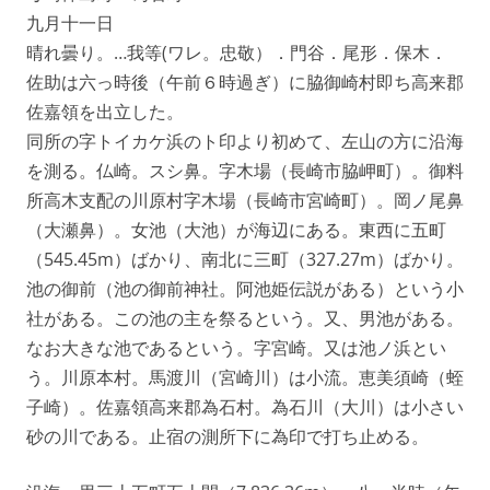
九月十一日
晴れ曇り。…我等(ワレ。忠敬）．門谷．尾形．保木．
佐助は六っ時後（午前６時過ぎ）に脇御崎村即ち高来郡
佐嘉領を出立した。
同所の字トイカケ浜のト印より初めて、左山の方に沿海
を測る。仏崎。スシ鼻。字木場（長崎市脇岬町）。御料
所高木支配の川原村字木場（長崎市宮崎町）。岡ノ尾鼻
（大瀬鼻）。女池（大池）が海辺にある。東西に五町
（545.45m）ばかり、南北に三町（327.27m）ばかり。
池の御前（池の御前神社。阿池姫伝説がある）という小
社がある。この池の主を祭るという。又、男池がある。
なお大きな池であるという。字宮崎。又は池ノ浜とい
う。川原本村。馬渡川（宮崎川）は小流。恵美須崎（蛭
子崎）。佐嘉領高来郡為石村。為石川（大川）は小さい
砂の川である。止宿の測所下に為印で打ち止める。