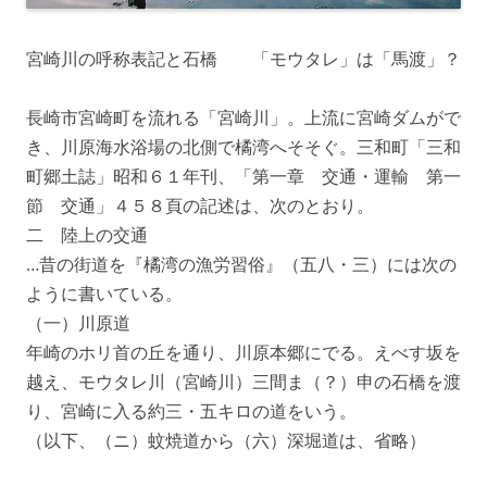
宮崎川の呼称表記と石橋 「モウタレ」は「馬渡」？
長崎市宮崎町を流れる「宮崎川」。上流に宮崎ダムがで
き、川原海水浴場の北側で橘湾へそそぐ。三和町「三和
町郷土誌」昭和６１年刊、「第一章 交通・運輸 第一
節 交通」４５８頁の記述は、次のとおり。
二 陸上の交通
…昔の街道を『橘湾の漁労習俗』（五八・三）には次の
ように書いている。
（一）川原道
年崎のホリ首の丘を通り、川原本郷にでる。えべす坂を
越え、モウタレ川（宮崎川）三間ま（？）申の石橋を渡
り、宮崎に入る約三・五キロの道をいう。
（以下、（ニ）蚊焼道から（六）深堀道は、省略）