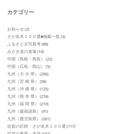
カテゴリー
お知らせ
(2)
さが名木１００選■掲載一覧
(3)
ふるさと古写真考
(88)
みさき道の道塚
(14)
中国（島根・鳥取）
(22)
中国（広島・岡山）
(5)
九州（大 分 県）
(296)
九州（宮 崎 県）
(58)
九州（沖 縄 県）
(125)
九州（熊 本 県）
(274)
九州（福 岡 県）
(210)
九州（薩南諸島）
(91)
九州（鹿児島県）
(261)
佐賀の巨樹・さが名木１００選
(117)
佐賀の風景・史跡
(102)