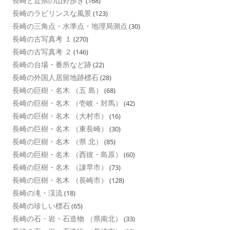
長崎と近県の山野歩き
(168)
長崎のラビリンスな風景
(123)
長崎の三角点・水準点・地理局測点
(30)
長崎の古写真考 １
(270)
長崎の古写真考 ２
(146)
長崎の台場・番所など跡
(22)
長崎の外国人居留地跡標石
(28)
長崎の巨樹・名木 （五 島）
(68)
長崎の巨樹・名木 （壱岐・対馬）
(42)
長崎の巨樹・名木 （大村市）
(16)
長崎の巨樹・名木 （東長崎）
(30)
長崎の巨樹・名木 （県 北）
(85)
長崎の巨樹・名木 （西彼・島原）
(60)
長崎の巨樹・名木 （諌早市）
(73)
長崎の巨樹・名木 （長崎市）
(128)
長崎の滝・渓流
(18)
長崎の珍しい標石
(65)
長崎の石・岩・石造物 （県南北）
(33)