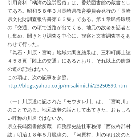
引用資料「橘湾の漁労習俗」は、香焼図書館の蔵書とし
てある。昭和５８年３月長崎県教育委員会発行の「長崎
県文化財調査報告書第６３集」である。第１章民俗環境
の「交通」の項で道路が出てくる。地元の故老を話者と
し集め、聞きとり調査を中心に、観察と文書調査等をあ
わせて行った。
「為石・川原・宮崎」地域の調査結果は、三和町郷土誌
４５８頁「陸上の交通」にあるとおり、それ以上の街道
の道の記述はない。
この項は、次の記事を参照。
http://blogs.yahoo.co.jp/misakimichi/23250590.htm
（一）川原道に記された「モウタレ川」は、「宮崎川」
のことである。地元故老の話として出てきた、おもしろ
い呼称の川名ではないか。
県立長崎図書館所蔵、庶務課史誌挂事務簿「西彼杵郡村
誌」明治１８年５月脱稿の、「河原村」川の項は次のと