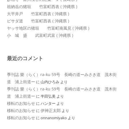
祖納岳の猪垣 竹富町西表 ( 沖縄県 )
大平井戸 竹富町西表 ( 沖縄県 )
ピサダ道 竹富町西表 ( 沖縄県 )
ヤッサ地区の猪垣 竹富町南風見 ( 沖縄県 )
小 城 盛 武富町武富 ( 沖縄県 )
最近のコメント
季刊誌 樂（らく）ra-ku 59号 長崎の道ーみさき道 茂木街
道 浦上街道ー
に
山内ひろみ
より
季刊誌 樂（らく）ra-ku 59号 長崎の道ーみさき道 茂木街
道 浦上街道ー
に
半田弘美
より
移転のお知らせ
に
ハンター
より
移転のお知らせ
伊神正太郎
に
より
移転のお知らせ
に
onnanomiyako
より