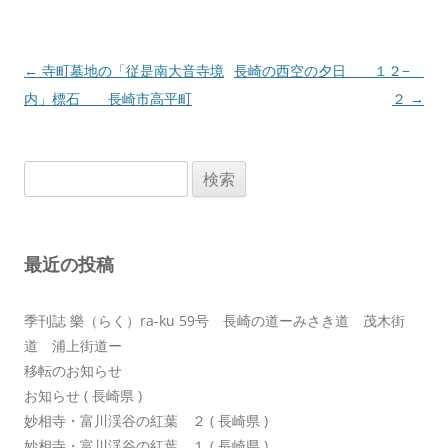
投
←
寺町墓地の「従是南大音寺境
長崎の西空の夕日 １２−
稿
内」標石 長崎市高平町
２
→
ナ
ビ
検
ゲ
索:
ー
シ
最近の投稿
ョ
ン
季刊誌 樂（らく）ra-ku 59号 長崎の道ーみさき道 茂木街
道 浦上街道ー
移転のお知らせ
お知らせ ( 長崎県 )
妙相寺・富川渓谷の紅葉 ２ ( 長崎県 )
妙相寺・富川渓谷の紅葉 １ ( 長崎県 )