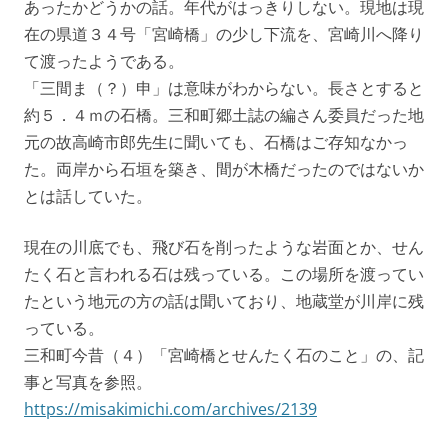
あったかどうかの話。年代がはっきりしない。現地は現
在の県道３４号「宮崎橋」の少し下流を、宮崎川へ降り
て渡ったようである。
「三間ま（？）申」は意味がわからない。長さとすると
約５．４ｍの石橋。三和町郷土誌の編さん委員だった地
元の故高崎市郎先生に聞いても、石橋はご存知なかっ
た。両岸から石垣を築き、間が木橋だったのではないか
とは話していた。
現在の川底でも、飛び石を削ったような岩面とか、せん
たく石と言われる石は残っている。この場所を渡ってい
たという地元の方の話は聞いており、地蔵堂が川岸に残
っている。
三和町今昔（４）「宮崎橋とせんたく石のこと」の、記
事と写真を参照。
https://misakimichi.com/archives/2139