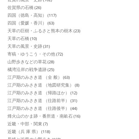
佐賀県の石橋
(26)
四国（徳島・高知）
(117)
四国（愛媛・香川）
(63)
天草の巨樹・ふるさと熊本の樹木
(23)
天草の石橋
(10)
天草の風景・史跡
(31)
寄稿・ゆうこう・その他
(72)
山野歩きなどの草花
(28)
橘湾沿岸の戦争遺跡
(25)
江戸期のみさき道 （全 般）
(63)
江戸期のみさき道 （地図研究集）
(8)
江戸期のみさき道 （帰路ほか）
(12)
江戸期のみさき道 （往路前半）
(31)
江戸期のみさき道 （往路後半）
(44)
烽火山のかま跡・番所道・南畝石
(16)
近畿・中部・関東
(7)
近畿（兵 庫 県）
(118)