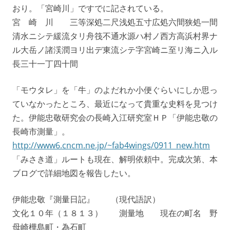
おり。「宮崎川」ですでに記されている。
宮 崎 川 三等深処二尺浅処五寸広処六間狭処一間
清水ニシテ緩流タリ舟筏不通水源ハ村ノ西方高浜村界ナ
ル大岳ノ諸渓潤ヨリ出デ東流シテ字宮崎ニ至リ海ニ入ル
長三十一丁四十間
「モウタレ」を「牛」のよだれか小便ぐらいにしか思っ
ていなかったところ、最近になって貴重な史料を見つけ
た。伊能忠敬研究会の長崎入江研究室ＨＰ「伊能忠敬の
長崎市測量」。
http://www6.cncm.ne.jp/~fab4wings/0911_new.htm
「みさき道」ルートも現在、解明依頼中。完成次第、本
ブログで詳細地図を報告したい。
伊能忠敬『測量日記』 （現代語訳）
文化１０年（１８１３） 測量地 現在の町名 野
母崎樺島町・為石町