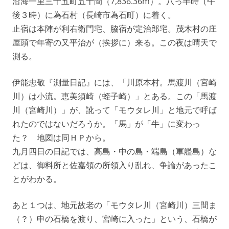
沿海一里三十五町五十間（7,836.36m）。八っ半時（午
後３時）に為石村（長崎市為石町）に着く。
止宿は本陣が利右衛門宅、脇宿が定治郎宅。茂木村の庄
屋頭で年寄の又平治が（挨拶に）来る。この夜は晴天で
測る。
伊能忠敬『測量日記』には、「川原本村。馬渡川（宮崎
川）は小流。恵美須崎（蛭子崎）」とある。この「馬渡
川（宮崎川）」が、訛って「モウタレ川」と地元で呼ば
れたのではないだろうか。「馬」が「牛」に変わっ
た？ 地図は同ＨＰから。
九月四日の日記では、高島・中の島・端島（軍艦島）な
どは、御料所と佐嘉領の所領入り乱れ、争論があったこ
とがわかる。
あと１つは、地元故老の「モウタレ川（宮崎川）三間ま
（？）申の石橋を渡り、宮崎に入った」という、石橋が