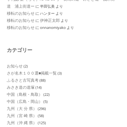
道 浦上街道ー
に
半田弘美
より
移転のお知らせ
に
ハンター
より
移転のお知らせ
伊神正太郎
に
より
移転のお知らせ
に
onnanomiyako
より
カテゴリー
お知らせ
(2)
さが名木１００選■掲載一覧
(3)
ふるさと古写真考
(88)
みさき道の道塚
(14)
中国（島根・鳥取）
(22)
中国（広島・岡山）
(5)
九州（大 分 県）
(296)
九州（宮 崎 県）
(58)
九州（沖 縄 県）
(125)