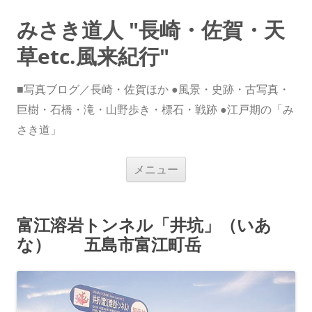
みさき道人 "長崎・佐賀・天
草etc.風来紀行"
■写真ブログ／長崎・佐賀ほか ●風景・史跡・古写真・
巨樹・石橋・滝・山野歩き・標石・戦跡 ●江戸期の「み
さき道」
コ
メニュー
ン
テ
ン
ツ
へ
富江溶岩トンネル「井坑」（いあ
ス
キ
な） 五島市富江町岳
ッ
プ