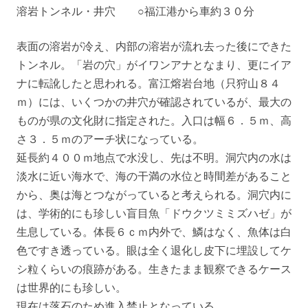
溶岩トンネル・井穴 ○福江港から車約３０分
表面の溶岩が冷え、内部の溶岩が流れ去った後にできた
トンネル。「岩の穴」がイワンアナとなまり、更にイア
ナに転訛したと思われる。富江熔岩台地（只狩山８４
ｍ）には、いくつかの井穴が確認されているが、最大の
ものが県の文化財に指定された。入口は幅６．５ｍ、高
さ３．５ｍのアーチ状になっている。
延長約４００ｍ地点で水没し、先は不明。洞穴内の水は
淡水に近い海水で、海の干満の水位と時間差があること
から、奥は海とつながっていると考えられる。洞穴内に
は、学術的にも珍しい盲目魚「ドウクツミミズハゼ」が
生息している。体長６ｃｍ内外で、鱗はなく、魚体は白
色ですき透っている。眼は全く退化し皮下に埋設してケ
シ粒くらいの痕跡がある。生きたまま観察できるケース
は世界的にも珍しい。
現在は落石のため進入禁止となっている。