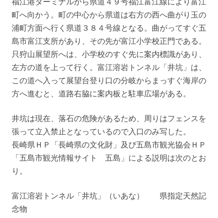
福江港ターミナルから県道４９号福江富江線により富江
町へ向かう。町の中心から県道は右方の西へ曲がり玉の
浦町方面へ行く県道３８４号線となる。曲がってすぐ五
島市富江支所があり、その先が富江小学校正門である。
只狩山展望所へは、小学校のすぐ先に案内標識があり、
左方の道を上って行く。富江溶岩トンネル「井坑」は、
この道へ入って展望台登り口の分岐からまっすぐ海岸の
方へ進むと、道路右脇に案内板と駐車広場がある。
井坑は現在、落石の危険があるため、周りはフェンスを
張って立入禁止となっているので入口のみ写した。
長崎県ＨＰ「長崎県の文化財」及び五島市観光協会ＨＰ
「五島市観光情報サイト 五島」による説明は次のとお
り。
富江溶岩トンネル「井坑」（いあな） 県指定天然記
念物