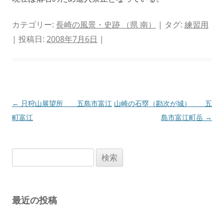
カテゴリー:
長崎の風景・史跡 （県 南）
| タグ:
練習用
| 投稿日:
2008年7月6日
|
投
←
只狩山展望所 五島市富江
山崎の石塁（勘次が城） 五
稿
町富江
島市富江町岳
→
ナ
ビ
検
ゲ
索:
ー
シ
最近の投稿
ョ
ン