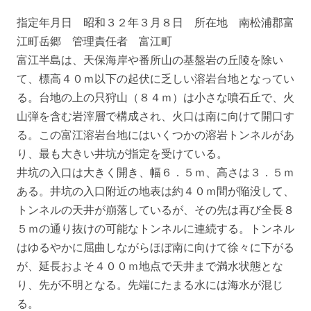
指定年月日 昭和３２年３月８日 所在地 南松浦郡富
江町岳郷 管理責任者 富江町
富江半島は、天保海岸や番所山の基盤岩の丘陵を除い
て、標高４０ｍ以下の起伏に乏しい溶岩台地となってい
る。台地の上の只狩山（８４ｍ）は小さな噴石丘で、火
山弾を含む岩滓層で構成され、火口は南に向けて開口す
る。この富江溶岩台地にはいくつかの溶岩トンネルがあ
り、最も大きい井坑が指定を受けている。
井坑の入口は大きく開き、幅６．５ｍ、高さは３．５ｍ
ある。井坑の入口附近の地表は約４０ｍ間が陥没して、
トンネルの天井が崩落しているが、その先は再び全長８
５ｍの通り抜けの可能なトンネルに連続する。トンネル
はゆるやかに屈曲しながらほぼ南に向けて徐々に下がる
が、延長およそ４００ｍ地点で天井まで満水状態とな
り、先が不明となる。先端にたまる水には海水が混じ
る。