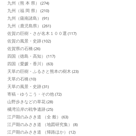
九州（熊 本 県）
(274)
九州（福 岡 県）
(210)
九州（薩南諸島）
(91)
九州（鹿児島県）
(261)
佐賀の巨樹・さが名木１００選
(117)
佐賀の風景・史跡
(102)
佐賀県の石橋
(26)
四国（徳島・高知）
(117)
四国（愛媛・香川）
(63)
天草の巨樹・ふるさと熊本の樹木
(23)
天草の石橋
(10)
天草の風景・史跡
(31)
寄稿・ゆうこう・その他
(72)
山野歩きなどの草花
(28)
橘湾沿岸の戦争遺跡
(25)
江戸期のみさき道 （全 般）
(63)
江戸期のみさき道 （地図研究集）
(8)
江戸期のみさき道 （帰路ほか）
(12)