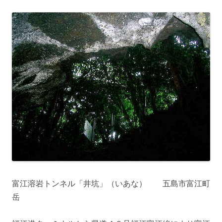
富江溶岩トンネル「井坑」（いあな） 五島市富江町
岳