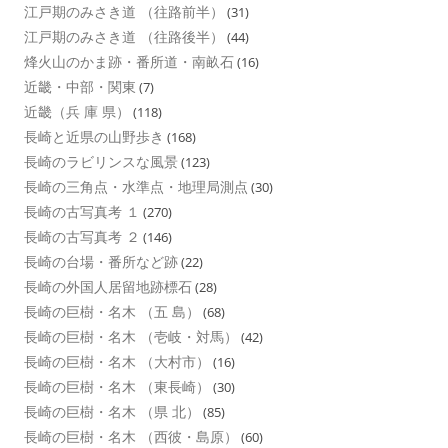
江戸期のみさき道 （往路前半）
(31)
江戸期のみさき道 （往路後半）
(44)
烽火山のかま跡・番所道・南畝石
(16)
近畿・中部・関東
(7)
近畿（兵 庫 県）
(118)
長崎と近県の山野歩き
(168)
長崎のラビリンスな風景
(123)
長崎の三角点・水準点・地理局測点
(30)
長崎の古写真考 １
(270)
長崎の古写真考 ２
(146)
長崎の台場・番所など跡
(22)
長崎の外国人居留地跡標石
(28)
長崎の巨樹・名木 （五 島）
(68)
長崎の巨樹・名木 （壱岐・対馬）
(42)
長崎の巨樹・名木 （大村市）
(16)
長崎の巨樹・名木 （東長崎）
(30)
長崎の巨樹・名木 （県 北）
(85)
長崎の巨樹・名木 （西彼・島原）
(60)