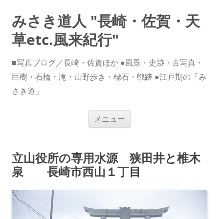
みさき道人 "長崎・佐賀・天
草etc.風来紀行"
■写真ブログ／長崎・佐賀ほか ●風景・史跡・古写真・
巨樹・石橋・滝・山野歩き・標石・戦跡 ●江戸期の「み
さき道」
コ
メニュー
ン
テ
ン
ツ
へ
立山役所の専用水源 狭田井と椎木
ス
キ
泉 長崎市西山１丁目
ッ
プ