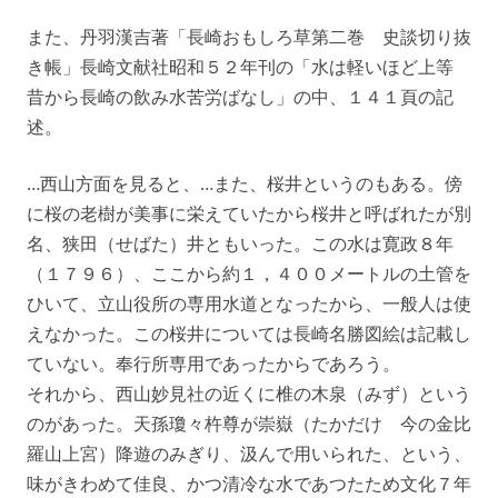
また、丹羽漢吉著「長崎おもしろ草第二巻 史談切り抜
き帳」長崎文献社昭和５２年刊の「水は軽いほど上等
昔から長崎の飲み水苦労ばなし」の中、１４１頁の記
述。
…西山方面を見ると、…また、桜井というのもある。傍
に桜の老樹が美事に栄えていたから桜井と呼ばれたが別
名、狭田（せばた）井ともいった。この水は寛政８年
（１７９６）、ここから約１，４００メートルの土管を
ひいて、立山役所の専用水道となったから、一般人は使
えなかった。この桜井については長崎名勝図絵は記載し
ていない。奉行所専用であったからであろう。
それから、西山妙見社の近くに椎の木泉（みず）という
のがあった。天孫瓊々杵尊が崇嶽（たかだけ 今の金比
羅山上宮）降遊のみぎり、汲んで用いられた、という、
味がきわめて佳良、かつ清冷な水であつたため文化７年