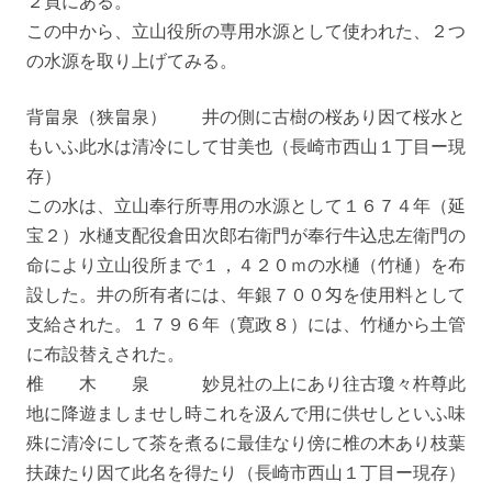
２頁にある。
この中から、立山役所の専用水源として使われた、２つ
の水源を取り上げてみる。
背畠泉（狭畠泉） 井の側に古樹の桜あり因て桜水と
もいふ此水は清冷にして甘美也（長崎市西山１丁目ー現
存）
この水は、立山奉行所専用の水源として１６７４年（延
宝２）水樋支配役倉田次郎右衛門が奉行牛込忠左衛門の
命により立山役所まで１，４２０ｍの水樋（竹樋）を布
設した。井の所有者には、年銀７００匁を使用料として
支給された。１７９６年（寛政８）には、竹樋から土管
に布設替えされた。
椎 木 泉 妙見社の上にあり往古瓊々杵尊此
地に降遊ましませし時これを汲んで用に供せしといふ味
殊に清冷にして茶を煮るに最佳なり傍に椎の木あり枝葉
扶疎たり因て此名を得たり（長崎市西山１丁目ー現存）