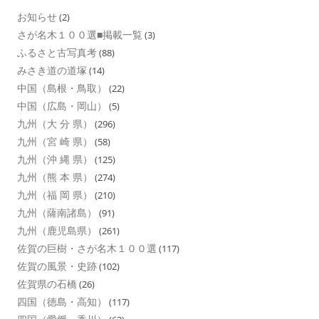
お知らせ
(2)
さが名木１００選■掲載一覧
(3)
ふるさと古写真考
(88)
みさき道の道塚
(14)
中国（島根・鳥取）
(22)
中国（広島・岡山）
(5)
九州（大 分 県）
(296)
九州（宮 崎 県）
(58)
九州（沖 縄 県）
(125)
九州（熊 本 県）
(274)
九州（福 岡 県）
(210)
九州（薩南諸島）
(91)
九州（鹿児島県）
(261)
佐賀の巨樹・さが名木１００選
(117)
佐賀の風景・史跡
(102)
佐賀県の石橋
(26)
四国（徳島・高知）
(117)