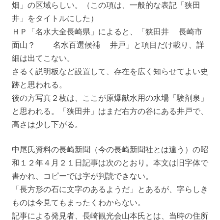
畑」の区域らしい。（この項は、一般的な表記「狭田
井」をタイトルにした）
ＨＰ「名水大全長崎県」によると、「狭田井 長崎市
面山？ 名水百選候補 井戸」と項目だけ載り、詳
細は出てこない。
さるく説明板など設置して、存在を広く知らせてよい史
跡と思われる。
後の方写真２枚は、ここが原爆献水用の水場「験剤泉」
と思われる。「狭田井」はまだ右方の谷にある井戸で、
高さは少し下がる。
中尾氏資料の長崎新聞（今の長崎新聞社とは違う）の昭
和１２年４月２１日記事は次のとおり。本文は旧字体で
書かれ、コピーでは字が判読できない。
「長方形の石に文字のあるようだ」とあるが、字らしき
ものは今見てもまったくわからない。
記事による発見者、長崎観光会山本氏とは、当時の住所