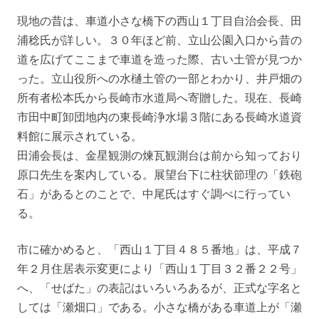
現地の昔は、車道小さな橋下の西山１丁目自治会長、田
浦稔氏が詳しい。３０年ほど前、立山公園入口から昔の
道を広げてここまで車道を造った際、古い土管が見つか
った。立山役所への水樋土管の一部とわかり、井戸畑の
所有者松本氏から長崎市水道局へ寄贈した。現在、長崎
市田中町卸団地内の東長崎浄水場３階にある長崎水道資
料館に展示されている。
田浦会長は、金星観測の煉瓦観測台は前から知っており
原口先生を案内している。展望台下に柱状節理の「鉄砲
石」があるとのことで、中尾氏はすぐ調べに行ってい
る。
市に確かめると、「西山１丁目４８５番地」は、平成７
年２月住居表示変更により「西山１丁目３２番２２号」
へ、「せばた」の表記はいろいろあるが、正式な字名と
しては「瀬畑口」である。小さな橋がある車道上が「瀬