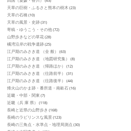
四国（愛媛・香川）
(63)
天草の巨樹・ふるさと熊本の樹木
(23)
天草の石橋
(10)
天草の風景・史跡
(31)
寄稿・ゆうこう・その他
(72)
山野歩きなどの草花
(28)
橘湾沿岸の戦争遺跡
(25)
江戸期のみさき道 （全 般）
(63)
江戸期のみさき道 （地図研究集）
(8)
江戸期のみさき道 （帰路ほか）
(12)
江戸期のみさき道 （往路前半）
(31)
江戸期のみさき道 （往路後半）
(44)
烽火山のかま跡・番所道・南畝石
(16)
近畿・中部・関東
(7)
近畿（兵 庫 県）
(118)
長崎と近県の山野歩き
(168)
長崎のラビリンスな風景
(123)
長崎の三角点・水準点・地理局測点
(30)