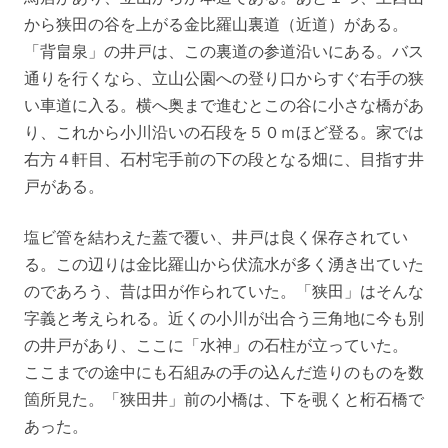
から狭田の谷を上がる金比羅山裏道（近道）がある。
「背畠泉」の井戸は、この裏道の参道沿いにある。バス
通りを行くなら、立山公園への登り口からすぐ右手の狭
い車道に入る。横へ奥まで進むとこの谷に小さな橋があ
り、これから小川沿いの石段を５０ｍほど登る。家では
右方４軒目、石村宅手前の下の段となる畑に、目指す井
戸がある。
塩ビ管を結わえた蓋で覆い、井戸は良く保存されてい
る。この辺りは金比羅山から伏流水が多く湧き出ていた
のであろう、昔は田が作られていた。「狭田」はそんな
字義と考えられる。近くの小川が出合う三角地に今も別
の井戸があり、ここに「水神」の石柱が立っていた。
ここまでの途中にも石組みの手の込んだ造りのものを数
箇所見た。「狭田井」前の小橋は、下を覗くと桁石橋で
あった。