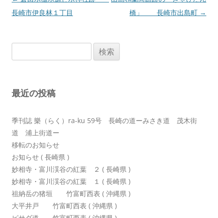
稿
長崎市伊良林１丁目
橋」 長崎市出島町
→
ナ
ビ
検
ゲ
索:
ー
シ
最近の投稿
ョ
ン
季刊誌 樂（らく）ra-ku 59号 長崎の道ーみさき道 茂木街
道 浦上街道ー
移転のお知らせ
お知らせ ( 長崎県 )
妙相寺・富川渓谷の紅葉 ２ ( 長崎県 )
妙相寺・富川渓谷の紅葉 １ ( 長崎県 )
祖納岳の猪垣 竹富町西表 ( 沖縄県 )
大平井戸 竹富町西表 ( 沖縄県 )
ピサダ道 竹富町西表 ( 沖縄県 )