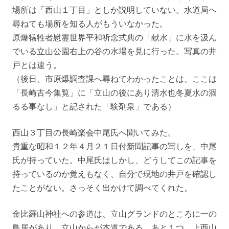
場所は「西山１丁目」としか説明していない。水道局へ
尋ねても場所を知る人がもういなかった。
原爆犠牲者慰霊世界平和祈念式典の「献水」に水を汲ん
でいる立山公園右上の谷の水場を見に行った。写真の井
戸とは違う。
（後日、市原爆調査課へ尋ねてわかったことは、ここは
「長崎古今集覧」に「立山の後にあり清水也冬夏水の涸
るる事なし」と記された「験剤泉」である）
西山３丁目の長崎楽会中尾氏へ聞いてみた。
貴重な昭和１２年４月２１日付新聞記事の写しを、中尾
氏が持っていた。中尾氏はしかし、どうしてこの記事を
持っているのか覚えもなく、自分で現地の井戸を確認し
たことがない。さっそく出かけて調べてくれた。
金比羅山神社への参道は、立山グランドのところに一の
鳥居があり、立山からが本道である。あと１つ、上西山