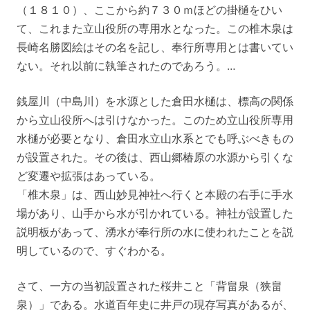
（１８１０）、ここから約７３０ｍほどの掛樋をひい
て、これまた立山役所の専用水となった。この椎木泉は
長崎名勝図絵はその名を記し、奉行所専用とは書いてい
ない。それ以前に執筆されたのであろう。…
銭屋川（中島川）を水源とした倉田水樋は、標高の関係
から立山役所へは引けなかった。このため立山役所専用
水樋が必要となり、倉田水立山水系とでも呼ぶべきもの
が設置された。その後は、西山郷椿原の水源から引くな
ど変遷や拡張はあっている。
「椎木泉」は、西山妙見神社へ行くと本殿の右手に手水
場があり、山手から水が引かれている。神社が設置した
説明板があって、湧水が奉行所の水に使われたことを説
明しているので、すぐわかる。
さて、一方の当初設置された桜井こと「背畠泉（狭畠
泉）」である。水道百年史に井戸の現存写真があるが、