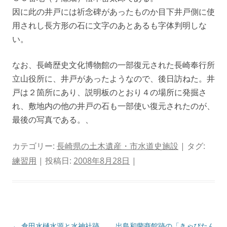
因に此の井戸には祈念碑があったものか目下井戸側に使
用されし長方形の石に文字のあとあるも字体判明しな
い。
なお、長崎歴史文化博物館の一部復元された長崎奉行所
立山役所に、井戸があったようなので、後日訪ねた。井
戸は２箇所にあり、説明板のとおり４の場所に発掘さ
れ、敷地内の他の井戸の石も一部使い復元されたのが、
最後の写真である。、
カテゴリー:
長崎県の土木遺産・市水道史施設
| タグ:
練習用
| 投稿日:
2008年8月28日
|
投
←
倉田水樋水源と水神社跡
出島和蘭商館跡の「きゃぴたん