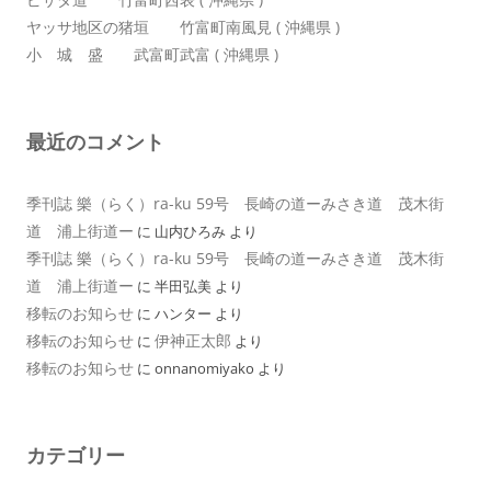
ヤッサ地区の猪垣 竹富町南風見 ( 沖縄県 )
小 城 盛 武富町武富 ( 沖縄県 )
最近のコメント
季刊誌 樂（らく）ra-ku 59号 長崎の道ーみさき道 茂木街
道 浦上街道ー
に
山内ひろみ
より
季刊誌 樂（らく）ra-ku 59号 長崎の道ーみさき道 茂木街
道 浦上街道ー
に
半田弘美
より
移転のお知らせ
に
ハンター
より
移転のお知らせ
伊神正太郎
に
より
移転のお知らせ
に
onnanomiyako
より
カテゴリー