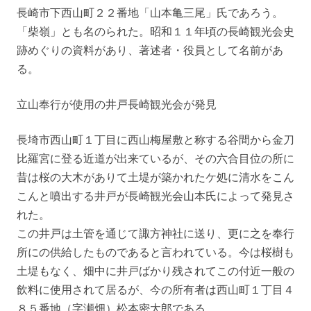
長崎市下西山町２２番地「山本亀三尾」氏であろう。
「柴嶺」とも名のられた。昭和１１年頃の長崎観光会史
跡めぐりの資料があり、著述者・役員として名前があ
る。
立山奉行が使用の井戸長崎観光会が発見
長埼市西山町１丁目に西山梅屋敷と称する谷間から金刀
比羅宮に登る近道が出来ているが、その六合目位の所に
昔は桜の大木がありて土堤が築かれたケ処に清水をこん
こんと噴出する井戸が長崎観光会山本氏によって発見さ
れた。
この井戸は土管を通じて諏方神社に送り、更に之を奉行
所にの供給したものであると言われている。今は桜樹も
土堤もなく、畑中に井戸ばかり残されてこの付近一般の
飲料に使用されて居るが、今の所有者は西山町１丁目４
８５番地（字瀬畑）松本密太郎である。