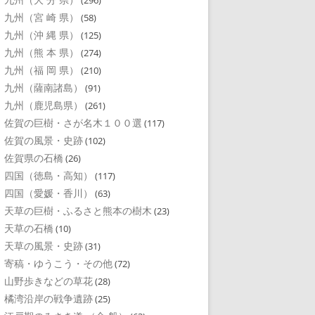
(296)
九州（宮 崎 県）
(58)
九州（沖 縄 県）
(125)
九州（熊 本 県）
(274)
九州（福 岡 県）
(210)
九州（薩南諸島）
(91)
九州（鹿児島県）
(261)
佐賀の巨樹・さが名木１００選
(117)
佐賀の風景・史跡
(102)
佐賀県の石橋
(26)
四国（徳島・高知）
(117)
四国（愛媛・香川）
(63)
天草の巨樹・ふるさと熊本の樹木
(23)
天草の石橋
(10)
天草の風景・史跡
(31)
寄稿・ゆうこう・その他
(72)
山野歩きなどの草花
(28)
橘湾沿岸の戦争遺跡
(25)