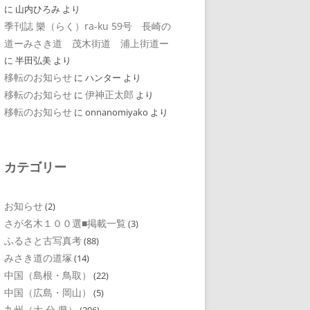
に
山内ひろみ
より
季刊誌 樂（らく）ra-ku 59号 長崎の
道ーみさき道 茂木街道 浦上街道ー
に
半田弘美
より
移転のお知らせ
に
ハンター
より
移転のお知らせ
伊神正太郎
に
より
移転のお知らせ
に
onnanomiyako
より
カテゴリー
お知らせ
(2)
さが名木１００選■掲載一覧
(3)
ふるさと古写真考
(88)
みさき道の道塚
(14)
中国（島根・鳥取）
(22)
中国（広島・岡山）
(5)
九州（大 分 県）