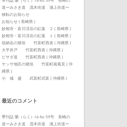
季刊誌 樂（らく）ra-ku 59号 長崎の
道ーみさき道 茂木街道 浦上街道ー
移転のお知らせ
お知らせ ( 長崎県 )
妙相寺・富川渓谷の紅葉 ２ ( 長崎県 )
妙相寺・富川渓谷の紅葉 １ ( 長崎県 )
祖納岳の猪垣 竹富町西表 ( 沖縄県 )
大平井戸 竹富町西表 ( 沖縄県 )
ピサダ道 竹富町西表 ( 沖縄県 )
ヤッサ地区の猪垣 竹富町南風見 ( 沖
縄県 )
小 城 盛 武富町武富 ( 沖縄県 )
最近のコメント
季刊誌 樂（らく）ra-ku 59号 長崎の
道ーみさき道 茂木街道 浦上街道ー