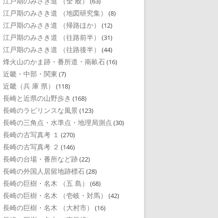
江戸期のみさき道 （全 般）
(63)
江戸期のみさき道 （地図研究集）
(8)
江戸期のみさき道 （帰路ほか）
(12)
江戸期のみさき道 （往路前半）
(31)
江戸期のみさき道 （往路後半）
(44)
烽火山のかま跡・番所道・南畝石
(16)
近畿・中部・関東
(7)
近畿（兵 庫 県）
(118)
長崎と近県の山野歩き
(168)
長崎のラビリンスな風景
(123)
長崎の三角点・水準点・地理局測点
(30)
長崎の古写真考 １
(270)
長崎の古写真考 ２
(146)
長崎の台場・番所など跡
(22)
長崎の外国人居留地跡標石
(28)
長崎の巨樹・名木 （五 島）
(68)
長崎の巨樹・名木 （壱岐・対馬）
(42)
長崎の巨樹・名木 （大村市）
(16)