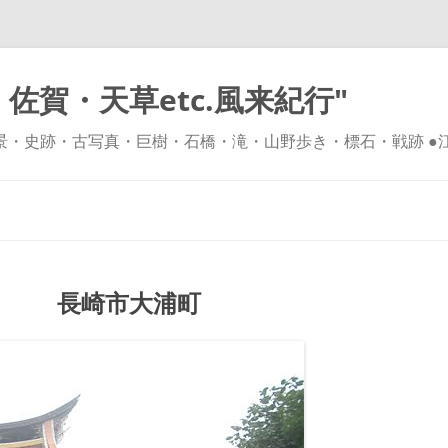
佐賀・天草etc.風来紀行"
風景・史跡・古写真・巨樹・石橋・滝・山野歩き・標石・戦跡 ●
コ
ン
テ
ン
ツ
へ
ス
キ
」 長崎市大浦町
ッ
プ