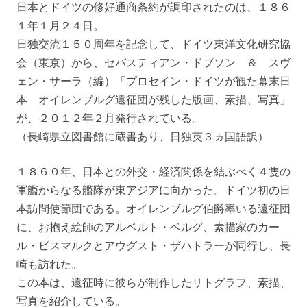
日本とドイツの修好通商条約が調印されたのは、１８６
１年１月２４日。
日独交流１５０周年を記念して、ドイツ東洋文化研究協
会（東京）から、セバスティアン・ドブソン ＆ スヴ
ェン・サーラ（編）「プロセイン・ドイツが観た幕末日
本 オイレンブルグ遠征団が残した版画、素描、写真」
が、２０１２年２月発行されている。
（長崎県立図書館に蔵書あり、日独英３ヵ国語訳）
１８６０年、日本との外交・経済関係を結ぶべく４隻の
軍艦からなる艦隊が東アジアに向かった。ドイツ初の日
本訪問使節団である。オイレンブルグ伯爵率いる遠征団
に、お抱え絵師のアルベルト・ベルグ、素描家のカー
ル・ビスマルクとアウグスト・ザハトラーが同行し、長
崎も訪れた。
この本は、遠征時に彼らが制作したリトグラフ、素描、
写真を紹介している。