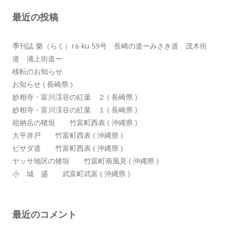
ョ
最近の投稿
ン
季刊誌 樂（らく）ra-ku 59号 長崎の道ーみさき道 茂木街
道 浦上街道ー
移転のお知らせ
お知らせ ( 長崎県 )
妙相寺・富川渓谷の紅葉 ２ ( 長崎県 )
妙相寺・富川渓谷の紅葉 １ ( 長崎県 )
祖納岳の猪垣 竹富町西表 ( 沖縄県 )
大平井戸 竹富町西表 ( 沖縄県 )
ピサダ道 竹富町西表 ( 沖縄県 )
ヤッサ地区の猪垣 竹富町南風見 ( 沖縄県 )
小 城 盛 武富町武富 ( 沖縄県 )
最近のコメント