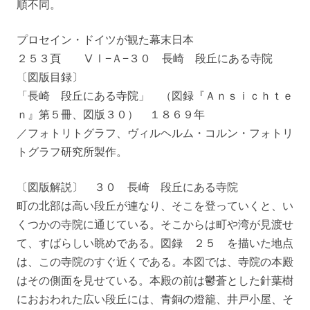
順不同。
プロセイン・ドイツが観た幕末日本
２５３頁 ⅤⅠ−Ａ−３０ 長崎 段丘にある寺院
〔図版目録〕
「長崎 段丘にある寺院」 （図録『Ａｎｓｉｃｈｔｅ
ｎ』第５冊、図版３０） １８６９年
／フォトリトグラフ、ヴィルヘルム・コルン・フォトリ
トグラフ研究所製作。
〔図版解説〕 ３０ 長崎 段丘にある寺院
町の北部は高い段丘が連なり、そこを登っていくと、い
くつかの寺院に通じている。そこからは町や湾が見渡せ
て、すばらしい眺めである。図録 ２５ を描いた地点
は、この寺院のすぐ近くである。本図では、寺院の本殿
はその側面を見せている。本殿の前は鬱蒼とした針葉樹
におおわれた広い段丘には、青銅の燈籠、井戸小屋、そ