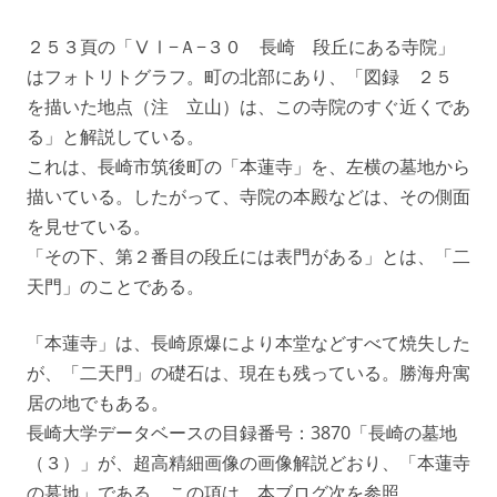
２５３頁の「ⅤⅠ−Ａ−３０ 長崎 段丘にある寺院」
はフォトリトグラフ。町の北部にあり、「図録 ２５
を描いた地点（注 立山）は、この寺院のすぐ近くであ
る」と解説している。
これは、長崎市筑後町の「本蓮寺」を、左横の墓地から
描いている。したがって、寺院の本殿などは、その側面
を見せている。
「その下、第２番目の段丘には表門がある」とは、「二
天門」のことである。
「本蓮寺」は、長崎原爆により本堂などすべて焼失した
が、「二天門」の礎石は、現在も残っている。勝海舟寓
居の地でもある。
長崎大学データベースの目録番号：3870「長崎の墓地
（３）」が、超高精細画像の画像解説どおり、「本蓮寺
の墓地」である。この項は、本ブログ次を参照。