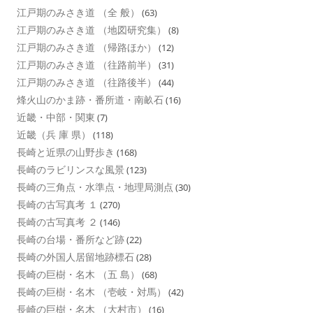
江戸期のみさき道 （全 般）
(63)
江戸期のみさき道 （地図研究集）
(8)
江戸期のみさき道 （帰路ほか）
(12)
江戸期のみさき道 （往路前半）
(31)
江戸期のみさき道 （往路後半）
(44)
烽火山のかま跡・番所道・南畝石
(16)
近畿・中部・関東
(7)
近畿（兵 庫 県）
(118)
長崎と近県の山野歩き
(168)
長崎のラビリンスな風景
(123)
長崎の三角点・水準点・地理局測点
(30)
長崎の古写真考 １
(270)
長崎の古写真考 ２
(146)
長崎の台場・番所など跡
(22)
長崎の外国人居留地跡標石
(28)
長崎の巨樹・名木 （五 島）
(68)
長崎の巨樹・名木 （壱岐・対馬）
(42)
長崎の巨樹・名木 （大村市）
(16)