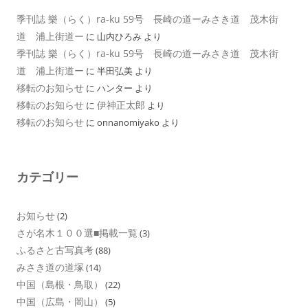
季刊誌 樂（らく）ra-ku 59号 長崎の道ーみさき道 茂木街
道 浦上街道ー
に
山内ひろみ
より
季刊誌 樂（らく）ra-ku 59号 長崎の道ーみさき道 茂木街
道 浦上街道ー
に
半田弘美
より
移転のお知らせ
に
ハンター
より
移転のお知らせ
伊神正太郎
に
より
移転のお知らせ
に
onnanomiyako
より
カテゴリー
お知らせ
(2)
さが名木１００選■掲載一覧
(3)
ふるさと古写真考
(88)
みさき道の道塚
(14)
中国（島根・鳥取）
(22)
中国（広島・岡山）
(5)