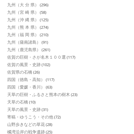
九州（大 分 県）
(296)
九州（宮 崎 県）
(58)
九州（沖 縄 県）
(125)
九州（熊 本 県）
(274)
九州（福 岡 県）
(210)
九州（薩南諸島）
(91)
九州（鹿児島県）
(261)
佐賀の巨樹・さが名木１００選
(117)
佐賀の風景・史跡
(102)
佐賀県の石橋
(26)
四国（徳島・高知）
(117)
四国（愛媛・香川）
(63)
天草の巨樹・ふるさと熊本の樹木
(23)
天草の石橋
(10)
天草の風景・史跡
(31)
寄稿・ゆうこう・その他
(72)
山野歩きなどの草花
(28)
橘湾沿岸の戦争遺跡
(25)