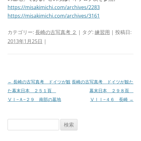
https://misakimichi.com/archives/2283
https://misakimichi.com/archives/3161
カテゴリー:
長崎の古写真考 ２
| タグ:
練習用
| 投稿日:
2013年1月25日
|
投
←
長崎の古写真考 ドイツが観
長崎の古写真考 ドイツが観た
稿
た幕末日本 ２５１頁
幕末日本 ２９８頁
ナ
ⅤⅠ−Ａ−２９ 南部の墓地
ⅤⅠⅠ−４６ 長崎
→
ビ
ゲ
検
ー
索:
シ