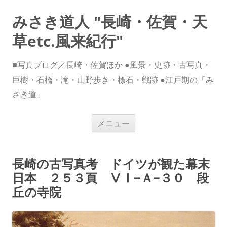
みさき道人 "長崎・佐賀・天
草etc.風来紀行"
■写真ブログ／長崎・佐賀ほか ●風景・史跡・古写真・
巨樹・石橋・滝・山野歩き・標石・戦跡 ●江戸期の「み
さき道」
コ
メニュー
ン
テ
ン
ツ
へ
長崎の古写真考 ドイツが観た幕末
ス
キ
日本 ２５３頁 ⅤⅠ−Ａ−３０ 段
ッ
プ
丘の寺院