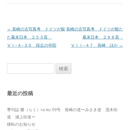
投
←
長崎の古写真考 ドイツが観
長崎の古写真考 ドイツが観た
稿
た幕末日本 ２５３頁
幕末日本 ２９８頁
ナ
ⅤⅠ−Ａ−３０ 段丘の寺院
ⅤⅠⅠ−４７ 長崎 ほか
→
ビ
ゲ
検
ー
索:
シ
ョ
最近の投稿
ン
季刊誌 樂（らく）ra-ku 59号 長崎の道ーみさき道 茂木街
道 浦上街道ー
移転のお知らせ