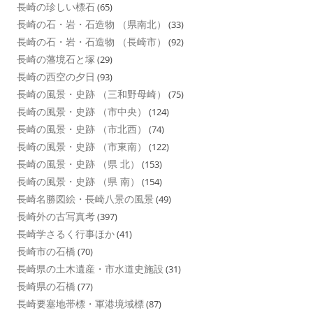
長崎の珍しい標石
(65)
長崎の石・岩・石造物 （県南北）
(33)
長崎の石・岩・石造物 （長崎市）
(92)
長崎の藩境石と塚
(29)
長崎の西空の夕日
(93)
長崎の風景・史跡 （三和野母崎）
(75)
長崎の風景・史跡 （市中央）
(124)
長崎の風景・史跡 （市北西）
(74)
長崎の風景・史跡 （市東南）
(122)
長崎の風景・史跡 （県 北）
(153)
長崎の風景・史跡 （県 南）
(154)
長崎名勝図絵・長崎八景の風景
(49)
長崎外の古写真考
(397)
長崎学さるく行事ほか
(41)
長崎市の石橋
(70)
長崎県の土木遺産・市水道史施設
(31)
長崎県の石橋
(77)
長崎要塞地帯標・軍港境域標
(87)