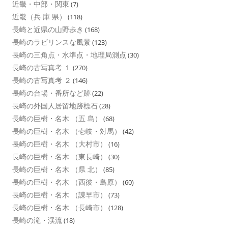
近畿・中部・関東
(7)
近畿（兵 庫 県）
(118)
長崎と近県の山野歩き
(168)
長崎のラビリンスな風景
(123)
長崎の三角点・水準点・地理局測点
(30)
長崎の古写真考 １
(270)
長崎の古写真考 ２
(146)
長崎の台場・番所など跡
(22)
長崎の外国人居留地跡標石
(28)
長崎の巨樹・名木 （五 島）
(68)
長崎の巨樹・名木 （壱岐・対馬）
(42)
長崎の巨樹・名木 （大村市）
(16)
長崎の巨樹・名木 （東長崎）
(30)
長崎の巨樹・名木 （県 北）
(85)
長崎の巨樹・名木 （西彼・島原）
(60)
長崎の巨樹・名木 （諌早市）
(73)
長崎の巨樹・名木 （長崎市）
(128)
長崎の滝・渓流
(18)