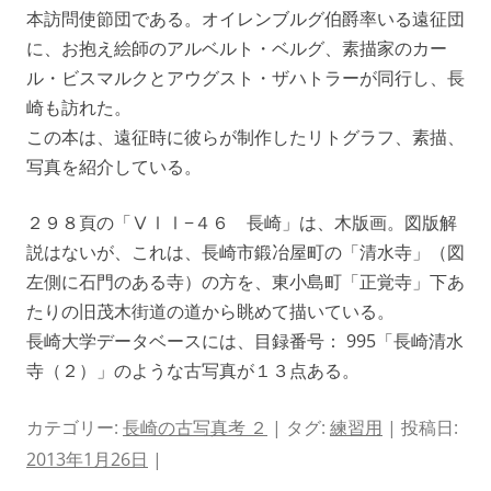
本訪問使節団である。オイレンブルグ伯爵率いる遠征団
に、お抱え絵師のアルベルト・ベルグ、素描家のカー
ル・ビスマルクとアウグスト・ザハトラーが同行し、長
崎も訪れた。
この本は、遠征時に彼らが制作したリトグラフ、素描、
写真を紹介している。
２９８頁の「ⅤⅠⅠ−４６ 長崎」は、木版画。図版解
説はないが、これは、長崎市鍛冶屋町の「清水寺」（図
左側に石門のある寺）の方を、東小島町「正覚寺」下あ
たりの旧茂木街道の道から眺めて描いている。
長崎大学データベースには、目録番号： 995「長崎清水
寺（２）」のような古写真が１３点ある。
カテゴリー:
長崎の古写真考 ２
| タグ:
練習用
| 投稿日:
2013年1月26日
|