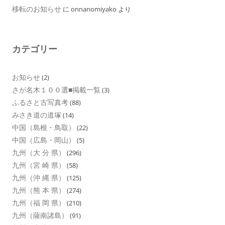
移転のお知らせ
に
onnanomiyako
より
カテゴリー
お知らせ
(2)
さが名木１００選■掲載一覧
(3)
ふるさと古写真考
(88)
みさき道の道塚
(14)
中国（島根・鳥取）
(22)
中国（広島・岡山）
(5)
九州（大 分 県）
(296)
九州（宮 崎 県）
(58)
九州（沖 縄 県）
(125)
九州（熊 本 県）
(274)
九州（福 岡 県）
(210)
九州（薩南諸島）
(91)