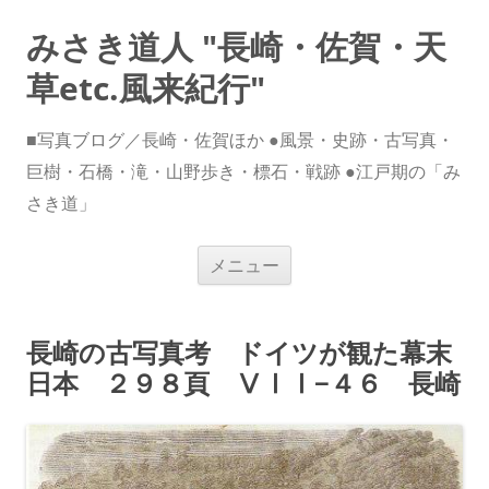
みさき道人 "長崎・佐賀・天
草etc.風来紀行"
■写真ブログ／長崎・佐賀ほか ●風景・史跡・古写真・
巨樹・石橋・滝・山野歩き・標石・戦跡 ●江戸期の「み
さき道」
コ
メニュー
ン
テ
ン
ツ
へ
長崎の古写真考 ドイツが観た幕末
ス
キ
日本 ２９８頁 ⅤⅠⅠ−４６ 長崎
ッ
プ