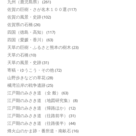
九州（鹿児島県）
(261)
佐賀の巨樹・さが名木１００選
(117)
佐賀の風景・史跡
(102)
佐賀県の石橋
(26)
四国（徳島・高知）
(117)
四国（愛媛・香川）
(63)
天草の巨樹・ふるさと熊本の樹木
(23)
天草の石橋
(10)
天草の風景・史跡
(31)
寄稿・ゆうこう・その他
(72)
山野歩きなどの草花
(28)
橘湾沿岸の戦争遺跡
(25)
江戸期のみさき道 （全 般）
(63)
江戸期のみさき道 （地図研究集）
(8)
江戸期のみさき道 （帰路ほか）
(12)
江戸期のみさき道 （往路前半）
(31)
江戸期のみさき道 （往路後半）
(44)
烽火山のかま跡・番所道・南畝石
(16)