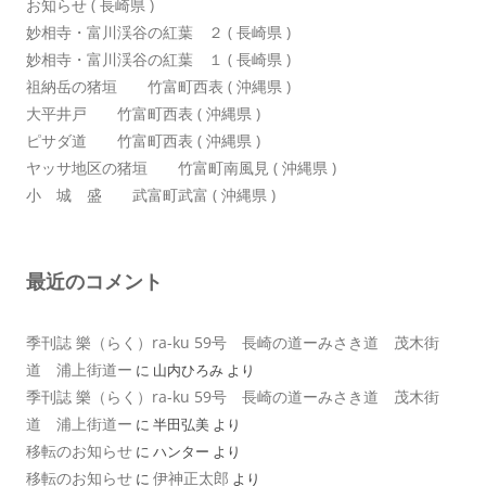
お知らせ ( 長崎県 )
妙相寺・富川渓谷の紅葉 ２ ( 長崎県 )
妙相寺・富川渓谷の紅葉 １ ( 長崎県 )
祖納岳の猪垣 竹富町西表 ( 沖縄県 )
大平井戸 竹富町西表 ( 沖縄県 )
ピサダ道 竹富町西表 ( 沖縄県 )
ヤッサ地区の猪垣 竹富町南風見 ( 沖縄県 )
小 城 盛 武富町武富 ( 沖縄県 )
最近のコメント
季刊誌 樂（らく）ra-ku 59号 長崎の道ーみさき道 茂木街
道 浦上街道ー
に
山内ひろみ
より
季刊誌 樂（らく）ra-ku 59号 長崎の道ーみさき道 茂木街
道 浦上街道ー
に
半田弘美
より
移転のお知らせ
に
ハンター
より
移転のお知らせ
伊神正太郎
に
より