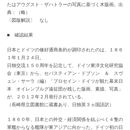
たはアウグスト・ザハトラーの写真に基づく木版画。出
典：（略）
〔図版解説〕 なし
■ 確認結果
日本とドイツの修好通商条約が調印されたのは、１８６
１年１月２４日。
日独交流１５０周年を記念して、ドイツ東洋文化研究協
会（東京）から、セバスティアン・ドブソン ＆ スヴ
ェン・サーラ（編）「プロセイン・ドイツが観た幕末日
本 オイレンブルグ遠征団が残した版画、素描、写真」
が、２０１２年２月発行されている。
（長崎県立図書館に蔵書あり、日独英３ヵ国語訳）
１８６０年、日本との外交・経済関係を結ぶべく４隻の
軍艦からなる艦隊が東アジアに向かった。ドイツ初の日