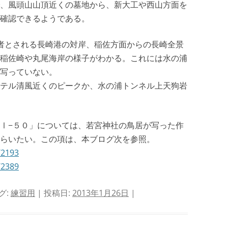
、風頭山山頂近くの墓地から、新大工や西山方面を
確認できるようである。
者とされる長崎港の対岸、稲佐方面からの長崎全景
稲佐崎や丸尾海岸の様子がわかる。これには水の浦
写っていない。
テル清風近くのピークか、水の浦トンネル上天狗岩
Ⅰ−５０」については、若宮神社の鳥居が写った作
らいたい。この項は、本ブログ次を参照。
/2193
/2389
グ:
練習用
| 投稿日:
2013年1月26日
|