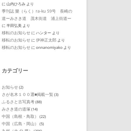
に
山内ひろみ
より
季刊誌 樂（らく）ra-ku 59号 長崎の
道ーみさき道 茂木街道 浦上街道ー
に
半田弘美
より
移転のお知らせ
に
ハンター
より
移転のお知らせ
伊神正太郎
に
より
移転のお知らせ
に
onnanomiyako
より
カテゴリー
お知らせ
(2)
さが名木１００選■掲載一覧
(3)
ふるさと古写真考
(88)
みさき道の道塚
(14)
中国（島根・鳥取）
(22)
中国（広島・岡山）
(5)
九州（大 分 県）