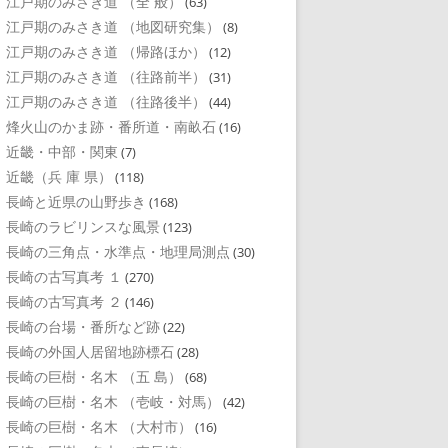
江戸期のみさき道 （全 般）
(63)
江戸期のみさき道 （地図研究集）
(8)
江戸期のみさき道 （帰路ほか）
(12)
江戸期のみさき道 （往路前半）
(31)
江戸期のみさき道 （往路後半）
(44)
烽火山のかま跡・番所道・南畝石
(16)
近畿・中部・関東
(7)
近畿（兵 庫 県）
(118)
長崎と近県の山野歩き
(168)
長崎のラビリンスな風景
(123)
長崎の三角点・水準点・地理局測点
(30)
長崎の古写真考 １
(270)
長崎の古写真考 ２
(146)
長崎の台場・番所など跡
(22)
長崎の外国人居留地跡標石
(28)
長崎の巨樹・名木 （五 島）
(68)
長崎の巨樹・名木 （壱岐・対馬）
(42)
長崎の巨樹・名木 （大村市）
(16)