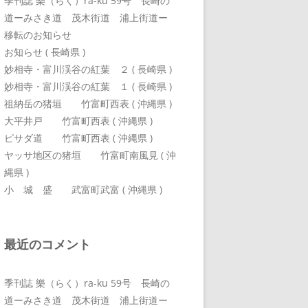
季刊誌 樂（らく）ra-ku 59号 長崎の
道ーみさき道 茂木街道 浦上街道ー
移転のお知らせ
お知らせ ( 長崎県 )
妙相寺・富川渓谷の紅葉 ２ ( 長崎県 )
妙相寺・富川渓谷の紅葉 １ ( 長崎県 )
祖納岳の猪垣 竹富町西表 ( 沖縄県 )
大平井戸 竹富町西表 ( 沖縄県 )
ピサダ道 竹富町西表 ( 沖縄県 )
ヤッサ地区の猪垣 竹富町南風見 ( 沖
縄県 )
小 城 盛 武富町武富 ( 沖縄県 )
最近のコメント
季刊誌 樂（らく）ra-ku 59号 長崎の
道ーみさき道 茂木街道 浦上街道ー