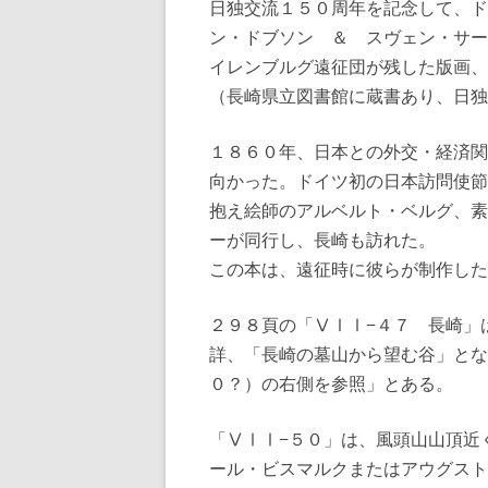
日独交流１５０周年を記念して、ド
ン・ドブソン ＆ スヴェン・サー
イレンブルグ遠征団が残した版画、
（長崎県立図書館に蔵書あり、日独
１８６０年、日本との外交・経済関
向かった。ドイツ初の日本訪問使節
抱え絵師のアルベルト・ベルグ、素
ーが同行し、長崎も訪れた。
この本は、遠征時に彼らが制作した
２９８頁の「ⅤⅠⅠ−４７ 長崎」
詳、「長崎の墓山から望む谷」とな
０？）の右側を参照」とある。
「ⅤⅠⅠ−５０」は、風頭山山頂近
ール・ビスマルクまたはアウグスト