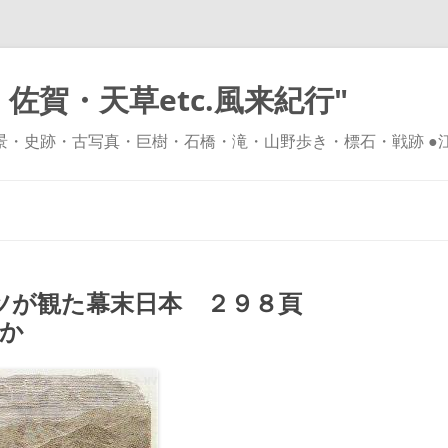
佐賀・天草etc.風来紀行"
風景・史跡・古写真・巨樹・石橋・滝・山野歩き・標石・戦跡 ●
コ
ン
テ
ン
ツ
へ
ス
キ
ツが観た幕末日本 ２９８頁
ッ
プ
ほか