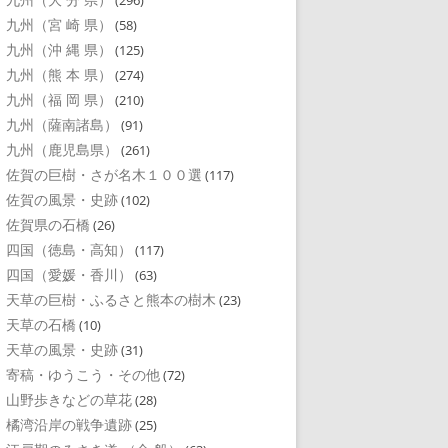
(296)
九州（宮 崎 県）
(58)
九州（沖 縄 県）
(125)
九州（熊 本 県）
(274)
九州（福 岡 県）
(210)
九州（薩南諸島）
(91)
九州（鹿児島県）
(261)
佐賀の巨樹・さが名木１００選
(117)
佐賀の風景・史跡
(102)
佐賀県の石橋
(26)
四国（徳島・高知）
(117)
四国（愛媛・香川）
(63)
天草の巨樹・ふるさと熊本の樹木
(23)
天草の石橋
(10)
天草の風景・史跡
(31)
寄稿・ゆうこう・その他
(72)
山野歩きなどの草花
(28)
橘湾沿岸の戦争遺跡
(25)