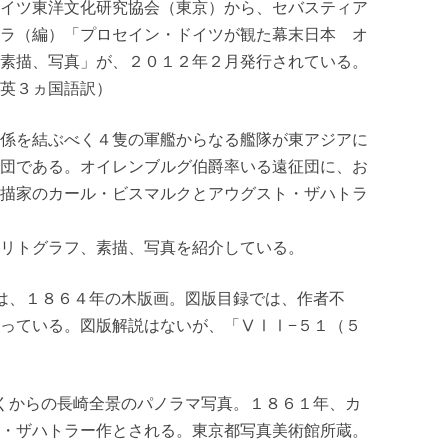
イツ東洋文化研究協会（東京）から、セバスティア
ラ（編）「プロセイン・ドイツが観た幕末日本 オ
素描、写真」が、２０１２年２月発行されている。
英３ヵ国語訳）
係を結ぶべく４隻の軍艦からなる艦隊が東アジアに
団である。オイレンブルグ伯爵率いる遠征団に、お
描家のカール・ビスマルクとアウグスト・ザハトラ
リトグラフ、素描、写真を紹介している。
は、１８６４年の木版画。図版目録では、作者不
っている。図版解説はないが、「ⅤⅠⅠ−５１（５
くからの長崎全景のパノラマ写真。１８６１年、カ
・ザハトラー作とされる。東京都写真美術館所蔵。