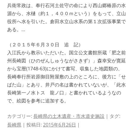
兵衛常政は、奉行石河土佐守の命により西山郷椿原の水
源から、水樋（約１，４００ｍという）をもって、立山
役所へ水を引いた。倉田水立山水系の第１次拡張事業で
ある。…
（２０１５年６月３０日 追 記）
入江氏から教示いただいた。国立公文書館所蔵「肥之前
州長崎図（ひのぜんしゅうながさきず）」森幸安が寛延
から宝暦(1748-63)にかけて書写、収集した地図類の、
長崎奉行所岩原御目附屋敷の上のところに、後方に「せ
ばた山」とあり、井戸の名は書かれていないが、「此水
長崎第一ノ水トス 龍ノ口」と書かれているようなの
で、絵図を参考に追加する。
カテゴリー:
長崎県の土木遺産・市水道史施設
| タグ:
長崎県
| 投稿日:
2015年6月26日
|