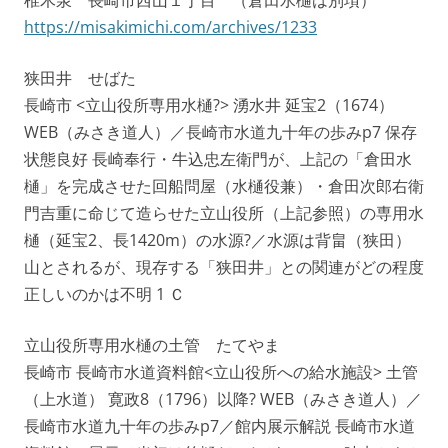
椎木泉 長崎市西山１丁目 （倉田水樋は別項）
https://misakimichi.com/archives/1233
狭田井 せばた
長崎市 <立山役所専用水樋?> 湧水井 延宝2（1674）
WEB（みさき道人）／長崎市水道九十年の歩みp7 保存
状態良好 長崎奉行・牛込忠左衛門が、上記の「倉田水
樋」を完成させた回船問屋（水樋役兼）・倉田次郎右衛
門吉重に命じて造らせた立山役所（上記参照）の専用水
樋（延宝2、長1420m）の水源?／水源は背畠（狭田）
山とされるが、現存する「狭田井」との関連がどの程度
正しいのかは不明 1 Ｃ
立山役所専用水樋の土管 たてやま
長崎市 長崎市水道資料館<立山役所への給水施設> 土管
（上水道） 寛政8（1796）以降? WEB（みさき道人）／
長崎市水道九十年の歩みp7／館内展示解説 長崎市水道