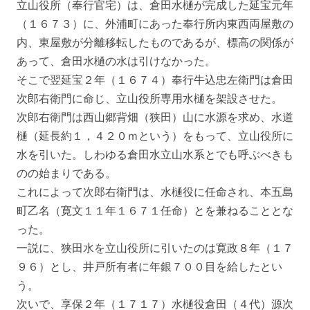
立山役所（奉行官宅）は、倉田水樋が完成した延宝元年
（１６７３）に、外浦町にあった奉行所内東西両屋敷の
内、東屋敷が分離移転したものであるが、標高の関係が
あって、倉田水樋の水は引けなかった。
そこで翌延宝２年（１６７４）奉行牛込忠左衛門は倉田
次郎右衛門に命じ、立山役所専用水樋を架設させた。
次郎右衛門は西山郷背畑（狭田）山に水源を求め、水道
樋（延長約１，４２０ｍという）をもって、立山役所に
水を引いた。しわゆる倉田水立山水系とでも呼ぶべきも
のの始まりである。
これによって次郎右衛門は、水樋役に任命され、本五島
町乙名（寛文１１年１６７１任命）とを兼ねることとな
った。
一説に、狭田水を立山役所に引いたのは寛政８年（１７
９６）とし、井戸所有者に年銀７００目を給したとい
う。
次いで、享保２年（１７１７）水樋役倉田（４代）源次