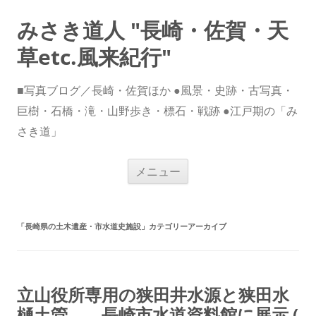
みさき道人 "長崎・佐賀・天
草etc.風来紀行"
■写真ブログ／長崎・佐賀ほか ●風景・史跡・古写真・
巨樹・石橋・滝・山野歩き・標石・戦跡 ●江戸期の「み
さき道」
コ
メニュー
ン
テ
ン
ツ
へ
ス
「
長崎県の土木遺産・市水道史施設
」カテゴリーアーカイブ
キ
ッ
プ
立山役所専用の狭田井水源と狭田水
樋土管 長崎市水道資料館に展示 (