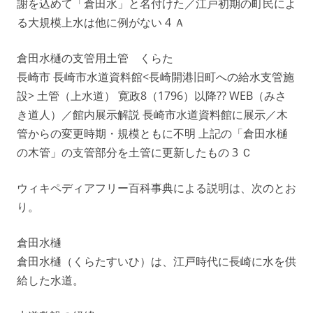
謝を込めて「倉田水」と名付けた／江戸初期の町民によ
る大規模上水は他に例がない 4 Ａ
倉田水樋の支管用土管 くらた
長崎市 長崎市水道資料館<長崎開港旧町への給水支管施
設> 土管（上水道） 寛政8（1796）以降?? WEB（みさ
き道人）／館内展示解説 長崎市水道資料館に展示／木
管からの変更時期・規模ともに不明 上記の「倉田水樋
の木管」の支管部分を土管に更新したもの 3 Ｃ
ウィキペディアフリー百科事典による説明は、次のとお
り。
倉田水樋
倉田水樋（くらたすいひ）は、江戸時代に長崎に水を供
給した水道。