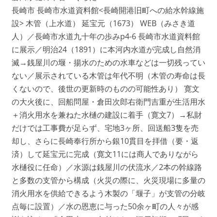
長崎市 長崎市水道資料館<長崎開港旧町への給水幹線施
設> 木管（上水道） 延宝元（1673） WEB（みさき道
人）／長崎市水道九十年の歩みp4-6 長崎市水道資料館
に展示／明治24（1891）に本河内水道が完成し自然消
滅→銭屋川の堰・揚水のための水車などは一切残ってい
ない／展示されている木管は年代不明（木管の寿命は長
くないので、後世の更新時のものの可能性あり） 寛文
の大火後に、回船問屋・倉田次郎右衛門吉重が生活用水
＋消火用水を兼ねた水樋の建設に着手（寛文7）→私財
だけでは工事費が足らず、宅地3ヶ所、回送船3隻を売
却し、さらに長崎奉行所から銀10貫目を拝借（要・返
済）して延宝元に完成（寛文11には商人でありながら
水樋役に任命）／水源は銭屋川の伏流水／2本の幹線路
と多数の支管から構成（火災の際に、火災現場に多量の
消火用水を供給できるよう木製の「堰子」が支管の分岐
点毎に設置）／水の恩恵に与った50余ヶ町の人々が感