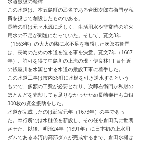
水道敷設の経緯
この水道は、本五島町の乙名である倉田次郎右衛門が私
費を投じて創設したものである。
長崎の町は元々水源に乏しく、生活用水や非常時の消火
用水の不足が問題になっていた。そして、寛文3年
（1663年）の大火の際に水不足を痛感した次郎右衛門
は、長崎のための水道を造る事を決意。寛文7年（1667
年）、許可を得て中島川の上流の現・伊良林1丁目付近
の銭屋川を水源とする水道の敷設工事に着手した。
この水道工事は市内36町に水樋を引き送水するという
もので、多額の工費が必要となり、次郎右衛門が私財の
ほとんどを売却しても足りなかったため長崎奉行も白銀
300枚の資金援助をした。
水道が完成したのは延宝元年（1673年）の事であっ
た。奉行所では水樋係を新設し、その任を倉田氏に世襲
させた。以後、明治24年（1891年）に日本初の上水用
ダムである本河内高部ダムが完成するまで、倉田水樋は