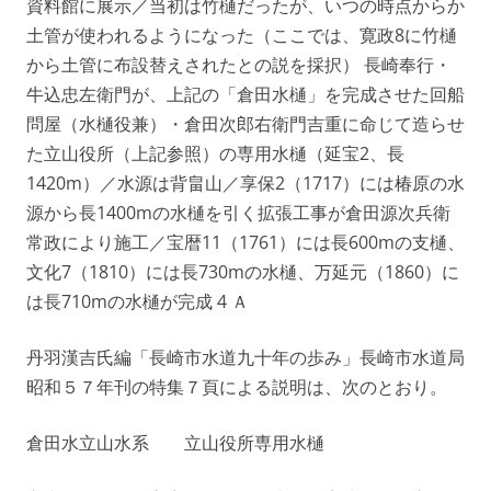
資料館に展示／当初は竹樋だったが、いつの時点からか
土管が使われるようになった（ここでは、寛政8に竹樋
から土管に布設替えされたとの説を採択） 長崎奉行・
牛込忠左衛門が、上記の「倉田水樋」を完成させた回船
問屋（水樋役兼）・倉田次郎右衛門吉重に命じて造らせ
た立山役所（上記参照）の専用水樋（延宝2、長
1420m）／水源は背畠山／享保2（1717）には椿原の水
源から長1400mの水樋を引く拡張工事が倉田源次兵衛
常政により施工／宝暦11（1761）には長600mの支樋、
文化7（1810）には長730mの水樋、万延元（1860）に
は長710mの水樋が完成 4 Ａ
丹羽漢吉氏編「長崎市水道九十年の歩み」長崎市水道局
昭和５７年刊の特集７頁による説明は、次のとおり。
倉田水立山水系 立山役所専用水樋