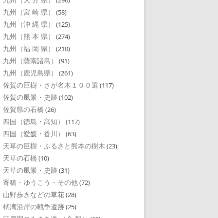
(296)
九州（宮 崎 県）
(58)
九州（沖 縄 県）
(125)
九州（熊 本 県）
(274)
九州（福 岡 県）
(210)
九州（薩南諸島）
(91)
九州（鹿児島県）
(261)
佐賀の巨樹・さが名木１００選
(117)
佐賀の風景・史跡
(102)
佐賀県の石橋
(26)
四国（徳島・高知）
(117)
四国（愛媛・香川）
(63)
天草の巨樹・ふるさと熊本の樹木
(23)
天草の石橋
(10)
天草の風景・史跡
(31)
寄稿・ゆうこう・その他
(72)
山野歩きなどの草花
(28)
橘湾沿岸の戦争遺跡
(25)