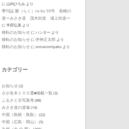
に
山内ひろみ
より
季刊誌 樂（らく）ra-ku 59号 長崎の
道ーみさき道 茂木街道 浦上街道ー
に
半田弘美
より
移転のお知らせ
に
ハンター
より
移転のお知らせ
伊神正太郎
に
より
移転のお知らせ
に
onnanomiyako
より
カテゴリー
お知らせ
(2)
さが名木１００選■掲載一覧
(3)
ふるさと古写真考
(88)
みさき道の道塚
(14)
中国（島根・鳥取）
(22)
中国（広島・岡山）
(5)
九州（大 分 県）