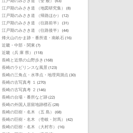
江戸期のみさき道 （全 般）
(63)
江戸期のみさき道 （地図研究集）
(8)
江戸期のみさき道 （帰路ほか）
(12)
江戸期のみさき道 （往路前半）
(31)
江戸期のみさき道 （往路後半）
(44)
烽火山のかま跡・番所道・南畝石
(16)
近畿・中部・関東
(7)
近畿（兵 庫 県）
(118)
長崎と近県の山野歩き
(168)
長崎のラビリンスな風景
(123)
長崎の三角点・水準点・地理局測点
(30)
長崎の古写真考 １
(270)
長崎の古写真考 ２
(146)
長崎の台場・番所など跡
(22)
長崎の外国人居留地跡標石
(28)
長崎の巨樹・名木 （五 島）
(68)
長崎の巨樹・名木 （壱岐・対馬）
(42)
長崎の巨樹・名木 （大村市）
(16)