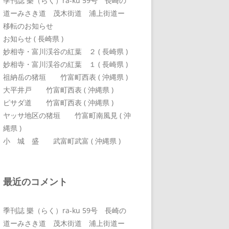
季刊誌 樂（らく）ra-ku 59号 長崎の
道ーみさき道 茂木街道 浦上街道ー
移転のお知らせ
お知らせ ( 長崎県 )
妙相寺・富川渓谷の紅葉 ２ ( 長崎県 )
妙相寺・富川渓谷の紅葉 １ ( 長崎県 )
祖納岳の猪垣 竹富町西表 ( 沖縄県 )
大平井戸 竹富町西表 ( 沖縄県 )
ピサダ道 竹富町西表 ( 沖縄県 )
ヤッサ地区の猪垣 竹富町南風見 ( 沖
縄県 )
小 城 盛 武富町武富 ( 沖縄県 )
最近のコメント
季刊誌 樂（らく）ra-ku 59号 長崎の
道ーみさき道 茂木街道 浦上街道ー