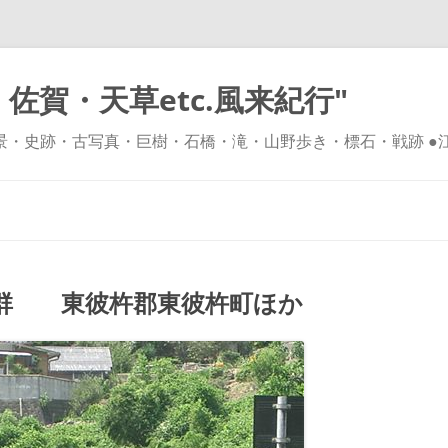
佐賀・天草etc.風来紀行"
風景・史跡・古写真・巨樹・石橋・滝・山野歩き・標石・戦跡 ●
コ
ン
テ
ン
ツ
へ
ス
キ
群 東彼杵郡東彼杵町ほか
ッ
プ