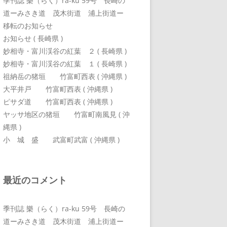
季刊誌 樂（らく）ra-ku 59号 長崎の
道ーみさき道 茂木街道 浦上街道ー
移転のお知らせ
お知らせ ( 長崎県 )
妙相寺・富川渓谷の紅葉 ２ ( 長崎県 )
妙相寺・富川渓谷の紅葉 １ ( 長崎県 )
祖納岳の猪垣 竹富町西表 ( 沖縄県 )
大平井戸 竹富町西表 ( 沖縄県 )
ピサダ道 竹富町西表 ( 沖縄県 )
ヤッサ地区の猪垣 竹富町南風見 ( 沖
縄県 )
小 城 盛 武富町武富 ( 沖縄県 )
最近のコメント
季刊誌 樂（らく）ra-ku 59号 長崎の
道ーみさき道 茂木街道 浦上街道ー