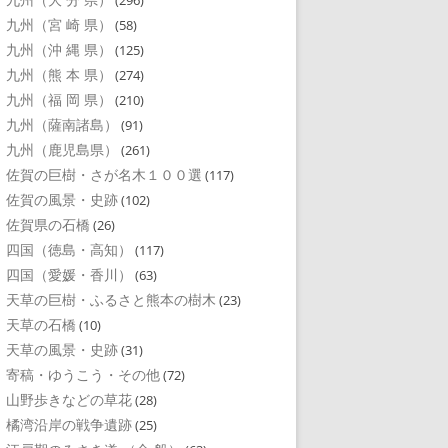
(296)
九州（宮 崎 県）
(58)
九州（沖 縄 県）
(125)
九州（熊 本 県）
(274)
九州（福 岡 県）
(210)
九州（薩南諸島）
(91)
九州（鹿児島県）
(261)
佐賀の巨樹・さが名木１００選
(117)
佐賀の風景・史跡
(102)
佐賀県の石橋
(26)
四国（徳島・高知）
(117)
四国（愛媛・香川）
(63)
天草の巨樹・ふるさと熊本の樹木
(23)
天草の石橋
(10)
天草の風景・史跡
(31)
寄稿・ゆうこう・その他
(72)
山野歩きなどの草花
(28)
橘湾沿岸の戦争遺跡
(25)