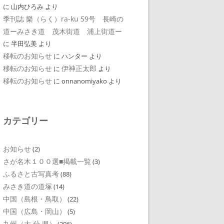
に
山内ひろみ
より
季刊誌 樂（らく）ra-ku 59号 長崎の
道ーみさき道 茂木街道 浦上街道ー
に
半田弘美
より
移転のお知らせ
に
ハンター
より
移転のお知らせ
伊神正太郎
に
より
移転のお知らせ
に
onnanomiyako
より
カテゴリー
お知らせ
(2)
さが名木１００選■掲載一覧
(3)
ふるさと古写真考
(88)
みさき道の道塚
(14)
中国（島根・鳥取）
(22)
中国（広島・岡山）
(5)
九州（大 分 県）