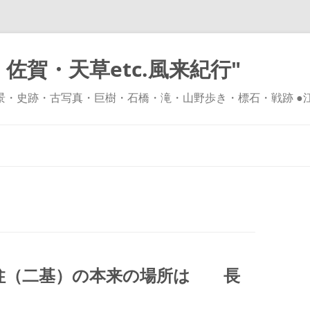
佐賀・天草etc.風来紀行"
風景・史跡・古写真・巨樹・石橋・滝・山野歩き・標石・戦跡 ●
コ
ン
テ
ン
ツ
へ
ス
キ
ッ
プ
柱（二基）の本来の場所は 長