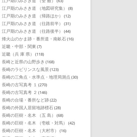
江戸期のみさき道 （全 般）
(63)
江戸期のみさき道 （地図研究集）
(8)
江戸期のみさき道 （帰路ほか）
(12)
江戸期のみさき道 （往路前半）
(31)
江戸期のみさき道 （往路後半）
(44)
烽火山のかま跡・番所道・南畝石
(16)
近畿・中部・関東
(7)
近畿（兵 庫 県）
(118)
長崎と近県の山野歩き
(168)
長崎のラビリンスな風景
(123)
長崎の三角点・水準点・地理局測点
(30)
長崎の古写真考 １
(270)
長崎の古写真考 ２
(146)
長崎の台場・番所など跡
(22)
長崎の外国人居留地跡標石
(28)
長崎の巨樹・名木 （五 島）
(68)
長崎の巨樹・名木 （壱岐・対馬）
(42)
長崎の巨樹・名木 （大村市）
(16)