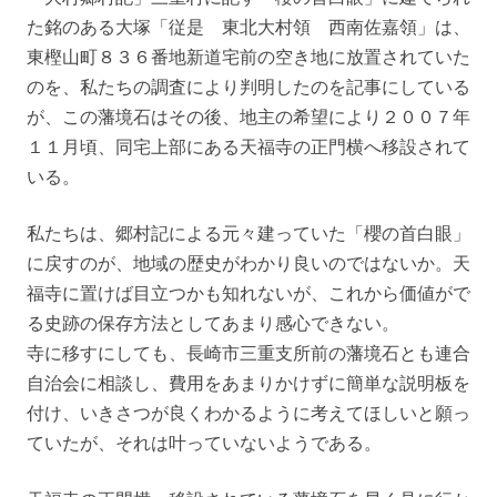
た銘のある大塚「従是 東北大村領 西南佐嘉領」は、
東樫山町８３６番地新道宅前の空き地に放置されていた
のを、私たちの調査により判明したのを記事にしている
が、この藩境石はその後、地主の希望により２００７年
１１月頃、同宅上部にある天福寺の正門横へ移設されて
いる。
私たちは、郷村記による元々建っていた「櫻の首白眼」
に戻すのが、地域の歴史がわかり良いのではないか。天
福寺に置けば目立つかも知れないが、これから価値がで
る史跡の保存方法としてあまり感心できない。
寺に移すにしても、長崎市三重支所前の藩境石とも連合
自治会に相談し、費用をあまりかけずに簡単な説明板を
付け、いきさつが良くわかるように考えてほしいと願っ
ていたが、それは叶っていないようである。