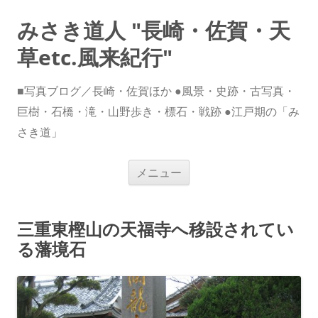
みさき道人 "長崎・佐賀・天
草etc.風来紀行"
■写真ブログ／長崎・佐賀ほか ●風景・史跡・古写真・
巨樹・石橋・滝・山野歩き・標石・戦跡 ●江戸期の「み
さき道」
コ
メニュー
ン
テ
ン
ツ
へ
三重東樫山の天福寺へ移設されてい
ス
キ
る藩境石
ッ
プ