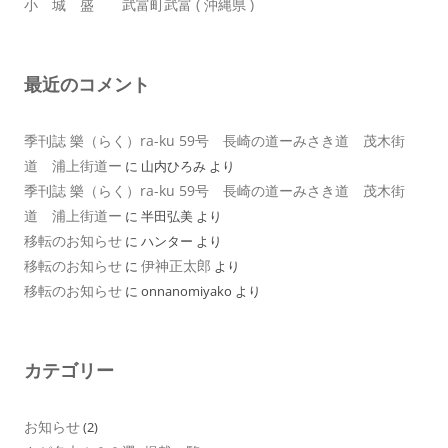
小 城 盛 武富町武富 ( 沖縄県 )
最近のコメント
季刊誌 樂（らく）ra-ku 59号 長崎の道ーみさき道 茂木街
道 浦上街道ー
に
山内ひろみ
より
季刊誌 樂（らく）ra-ku 59号 長崎の道ーみさき道 茂木街
道 浦上街道ー
に
半田弘美
より
移転のお知らせ
に
ハンター
より
移転のお知らせ
伊神正太郎
に
より
移転のお知らせ
に
onnanomiyako
より
カテゴリー
お知らせ
(2)