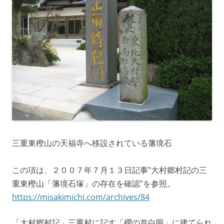
三重東樫山の天福寺へ移設されている藩境石
この項は、２００７年７月１３日記事”大村郷村記の三
重東樫山「藩境石塚」の存在を確認”を参照。
https://misakimichi.com/archives/84
「大村郷村記」三重村に記す「櫻の首白眼」に建てられ