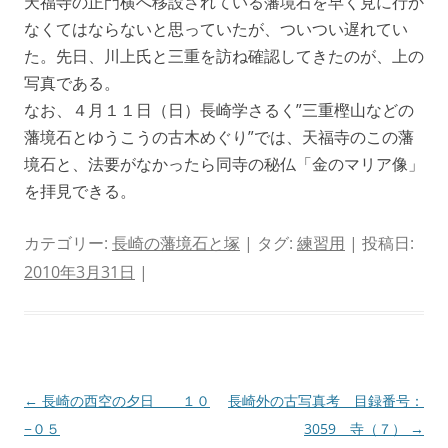
天福寺の正門横へ移設されている藩境石を早く見に行か
なくてはならないと思っていたが、ついつい遅れてい
た。先日、川上氏と三重を訪ね確認してきたのが、上の
写真である。
なお、４月１１日（日）長崎学さるく”三重樫山などの
藩境石とゆうこうの古木めぐり”では、天福寺のこの藩
境石と、法要がなかったら同寺の秘仏「金のマリア像」
を拝見できる。
カテゴリー:
長崎の藩境石と塚
| タグ:
練習用
| 投稿日:
2010年3月31日
|
投
←
長崎の西空の夕日 １０
長崎外の古写真考 目録番号：
稿
−０５
3059 寺（７）
→