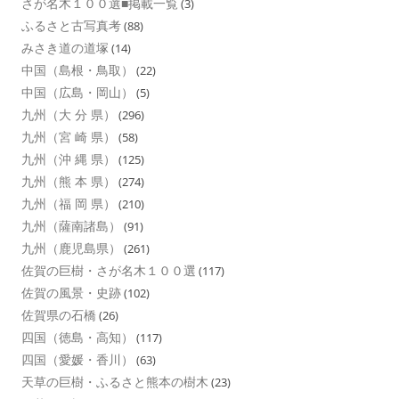
さが名木１００選■掲載一覧
(3)
ふるさと古写真考
(88)
みさき道の道塚
(14)
中国（島根・鳥取）
(22)
中国（広島・岡山）
(5)
九州（大 分 県）
(296)
九州（宮 崎 県）
(58)
九州（沖 縄 県）
(125)
九州（熊 本 県）
(274)
九州（福 岡 県）
(210)
九州（薩南諸島）
(91)
九州（鹿児島県）
(261)
佐賀の巨樹・さが名木１００選
(117)
佐賀の風景・史跡
(102)
佐賀県の石橋
(26)
四国（徳島・高知）
(117)
四国（愛媛・香川）
(63)
天草の巨樹・ふるさと熊本の樹木
(23)