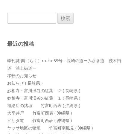
ナ
ビ
検
ゲ
索:
ー
シ
最近の投稿
ョ
ン
季刊誌 樂（らく）ra-ku 59号 長崎の道ーみさき道 茂木街
道 浦上街道ー
移転のお知らせ
お知らせ ( 長崎県 )
妙相寺・富川渓谷の紅葉 ２ ( 長崎県 )
妙相寺・富川渓谷の紅葉 １ ( 長崎県 )
祖納岳の猪垣 竹富町西表 ( 沖縄県 )
大平井戸 竹富町西表 ( 沖縄県 )
ピサダ道 竹富町西表 ( 沖縄県 )
ヤッサ地区の猪垣 竹富町南風見 ( 沖縄県 )