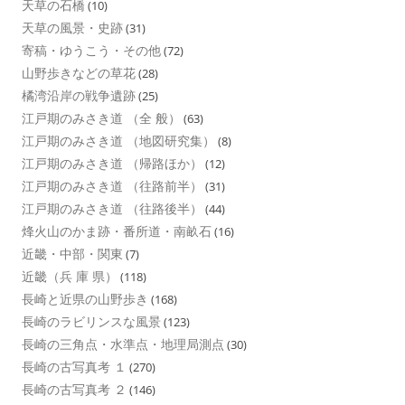
天草の石橋
(10)
天草の風景・史跡
(31)
寄稿・ゆうこう・その他
(72)
山野歩きなどの草花
(28)
橘湾沿岸の戦争遺跡
(25)
江戸期のみさき道 （全 般）
(63)
江戸期のみさき道 （地図研究集）
(8)
江戸期のみさき道 （帰路ほか）
(12)
江戸期のみさき道 （往路前半）
(31)
江戸期のみさき道 （往路後半）
(44)
烽火山のかま跡・番所道・南畝石
(16)
近畿・中部・関東
(7)
近畿（兵 庫 県）
(118)
長崎と近県の山野歩き
(168)
長崎のラビリンスな風景
(123)
長崎の三角点・水準点・地理局測点
(30)
長崎の古写真考 １
(270)
長崎の古写真考 ２
(146)