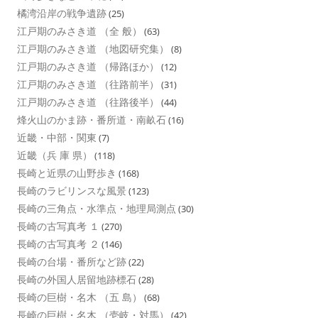
橘湾沿岸の戦争遺跡
(25)
江戸期のみさき道 （全 般）
(63)
江戸期のみさき道 （地図研究集）
(8)
江戸期のみさき道 （帰路ほか）
(12)
江戸期のみさき道 （往路前半）
(31)
江戸期のみさき道 （往路後半）
(44)
烽火山のかま跡・番所道・南畝石
(16)
近畿・中部・関東
(7)
近畿（兵 庫 県）
(118)
長崎と近県の山野歩き
(168)
長崎のラビリンスな風景
(123)
長崎の三角点・水準点・地理局測点
(30)
長崎の古写真考 １
(270)
長崎の古写真考 ２
(146)
長崎の台場・番所など跡
(22)
長崎の外国人居留地跡標石
(28)
長崎の巨樹・名木 （五 島）
(68)
長崎の巨樹・名木 （壱岐・対馬）
(42)