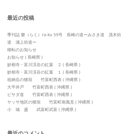
シ
ョ
最近の投稿
ン
季刊誌 樂（らく）ra-ku 59号 長崎の道ーみさき道 茂木街
道 浦上街道ー
移転のお知らせ
お知らせ ( 長崎県 )
妙相寺・富川渓谷の紅葉 ２ ( 長崎県 )
妙相寺・富川渓谷の紅葉 １ ( 長崎県 )
祖納岳の猪垣 竹富町西表 ( 沖縄県 )
大平井戸 竹富町西表 ( 沖縄県 )
ピサダ道 竹富町西表 ( 沖縄県 )
ヤッサ地区の猪垣 竹富町南風見 ( 沖縄県 )
小 城 盛 武富町武富 ( 沖縄県 )
最近のコメント