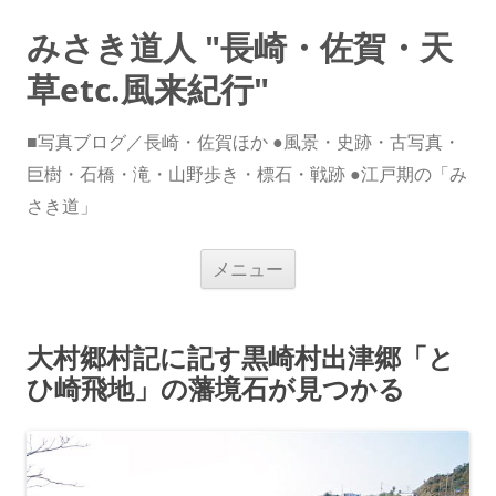
みさき道人 "長崎・佐賀・天
草etc.風来紀行"
■写真ブログ／長崎・佐賀ほか ●風景・史跡・古写真・
巨樹・石橋・滝・山野歩き・標石・戦跡 ●江戸期の「み
さき道」
コ
メニュー
ン
テ
ン
ツ
へ
大村郷村記に記す黒崎村出津郷「と
ス
キ
ひ崎飛地」の藩境石が見つかる
ッ
プ