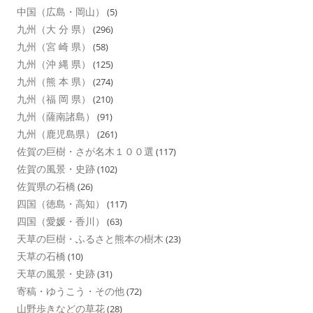
中国（広島・岡山）
(5)
九州（大 分 県）
(296)
九州（宮 崎 県）
(58)
九州（沖 縄 県）
(125)
九州（熊 本 県）
(274)
九州（福 岡 県）
(210)
九州（薩南諸島）
(91)
九州（鹿児島県）
(261)
佐賀の巨樹・さが名木１００選
(117)
佐賀の風景・史跡
(102)
佐賀県の石橋
(26)
四国（徳島・高知）
(117)
四国（愛媛・香川）
(63)
天草の巨樹・ふるさと熊本の樹木
(23)
天草の石橋
(10)
天草の風景・史跡
(31)
寄稿・ゆうこう・その他
(72)
山野歩きなどの草花
(28)