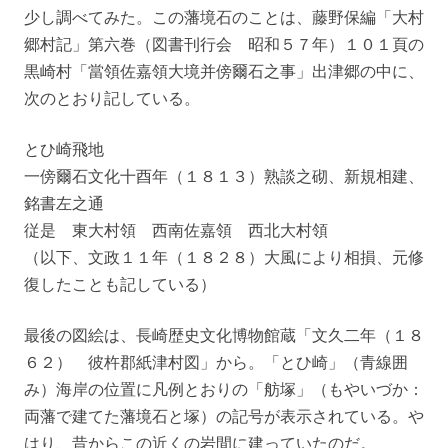
少し調べてみた。この藩境石のことは、藤野保編「大村
郷村記」第六巻（図書刊行会 昭和５７年）１０１頁の
黒崎村「當領佐嘉領大境并傍爾石之事」出津郷の中に、
次のとおり記している。
とひ崎飛地
一傍爾石文化十酉年（１８１３）熟談之砌、新規相建、
銘書左之通
従是 東大村領 西南佐嘉領 西北大村領
（以下、文政１１年（１８２８）大風により相損、元修
復したことも記している）
最後の図絵は、長崎歴史文化博物館蔵「文久二年（１８
６２） 彼杵郡紙津村図」から。「とひ崎」（青線囲
み）海岸の位置に凡例とおりの「舫塚」（もやいづか：
両藩で建てた藩境石と塚）の記号が表示されている。や
はり、昔からこの近くの岩間に建っていたのだ。