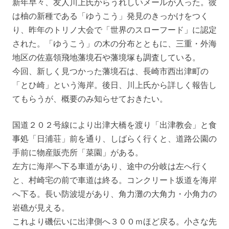
新年早々、友人川上氏からうれしいメールが入った。彼
は柚の新種である「ゆうこう」発見のきっかけをつく
り、昨年のトリノ大会で「世界のスローフード」に認定
された。「ゆうこう」の木の分布とともに、三重・外海
地区の佐嘉領飛地藩境石や藩境塚も調査している。
今回、新しく見つかった藩境石は、長崎市西出津町の
「とひ崎」という海岸。後日、川上氏から詳しく報告し
てもらうが、概要のみ知らせておきたい。
国道２０２号線により出津大橋を渡り「出津教会」と食
事処「日浦荘」前を通り、しばらく行くと、道路公園の
手前に物産販売所「菜園」がある。
左方に海岸へ下る車道があり、途中の分岐は左へ行く
と、村崎宅の前で車道は終る。コンクリート坂道を海岸
へ下る。長い防波堤があり、角力灘の大角力・小角力の
岩礁が見える。
これより磯伝いに出津側へ３００ｍほど戻る。小さな先