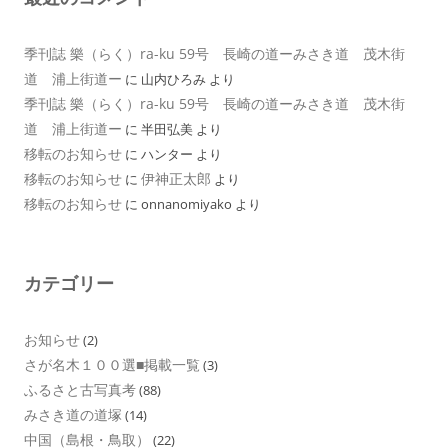
季刊誌 樂（らく）ra-ku 59号 長崎の道ーみさき道 茂木街
道 浦上街道ー
に
山内ひろみ
より
季刊誌 樂（らく）ra-ku 59号 長崎の道ーみさき道 茂木街
道 浦上街道ー
に
半田弘美
より
移転のお知らせ
に
ハンター
より
移転のお知らせ
伊神正太郎
に
より
移転のお知らせ
に
onnanomiyako
より
カテゴリー
お知らせ
(2)
さが名木１００選■掲載一覧
(3)
ふるさと古写真考
(88)
みさき道の道塚
(14)
中国（島根・鳥取）
(22)