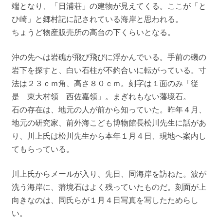
端となり、「日浦荘」の建物が見えてくる。ここが「と
ひ崎」と郷村記に記されている海岸と思われる。
ちょうど物産販売所の高台の下くらいとなる。
沖の先へは岩礁が飛び飛びに浮かんでいる。手前の磯の
岩下を探すと、白い石柱が不釣合いに転がっている。寸
法は２３ｃｍ角、高さ８０ｃｍ。刻字は１面のみ「従
是 東大村領 西佐嘉領」。まぎれもない藩境石。
石の存在は、地元の人が前から知っていた。昨年４月、
地元の研究家、前外海こども博物館長松川先生に話があ
り、川上氏は松川先生から本年１月４日、現地へ案内し
てもらっている。
川上氏からメールが入り、先日、同海岸を訪ねた。波が
洗う海岸に、藩境石はよく残っていたものだ。刻面が上
向きなのは、同氏らが１月４日写真を写したためらし
い。