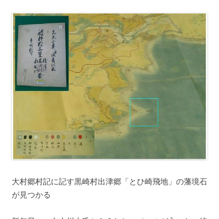
大村郷村記に記す黒崎村出津郷「とひ崎飛地」の藩境石
が見つかる