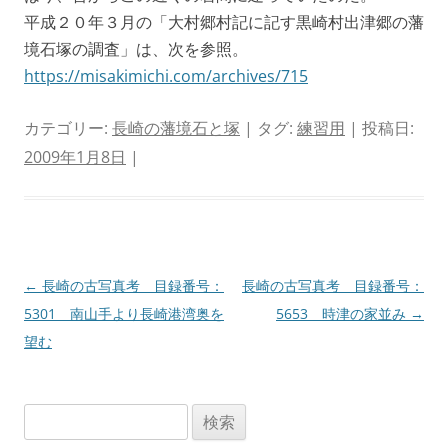
平成２０年３月の「大村郷村記に記す黒崎村出津郷の藩
境石塚の調査」は、次を参照。
https://misakimichi.com/archives/715
カテゴリー:
長崎の藩境石と塚
| タグ:
練習用
| 投稿日:
2009年1月8日
|
投
←
長崎の古写真考 目録番号：
長崎の古写真考 目録番号：
稿
5301 南山手より長崎港湾奥を
5653 時津の家並み
→
ナ
望む
ビ
ゲ
検
ー
索: