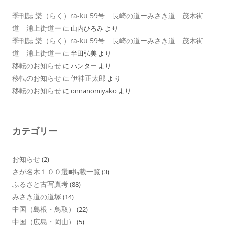
季刊誌 樂（らく）ra-ku 59号 長崎の道ーみさき道 茂木街
道 浦上街道ー
に
山内ひろみ
より
季刊誌 樂（らく）ra-ku 59号 長崎の道ーみさき道 茂木街
道 浦上街道ー
に
半田弘美
より
移転のお知らせ
に
ハンター
より
移転のお知らせ
伊神正太郎
に
より
移転のお知らせ
に
onnanomiyako
より
カテゴリー
お知らせ
(2)
さが名木１００選■掲載一覧
(3)
ふるさと古写真考
(88)
みさき道の道塚
(14)
中国（島根・鳥取）
(22)
中国（広島・岡山）
(5)