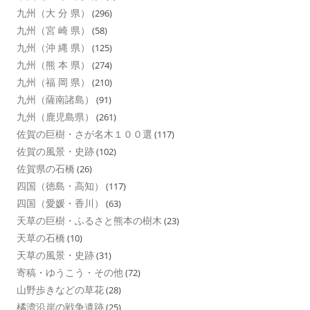
九州（大 分 県）
(296)
九州（宮 崎 県）
(58)
九州（沖 縄 県）
(125)
九州（熊 本 県）
(274)
九州（福 岡 県）
(210)
九州（薩南諸島）
(91)
九州（鹿児島県）
(261)
佐賀の巨樹・さが名木１００選
(117)
佐賀の風景・史跡
(102)
佐賀県の石橋
(26)
四国（徳島・高知）
(117)
四国（愛媛・香川）
(63)
天草の巨樹・ふるさと熊本の樹木
(23)
天草の石橋
(10)
天草の風景・史跡
(31)
寄稿・ゆうこう・その他
(72)
山野歩きなどの草花
(28)
橘湾沿岸の戦争遺跡
(25)