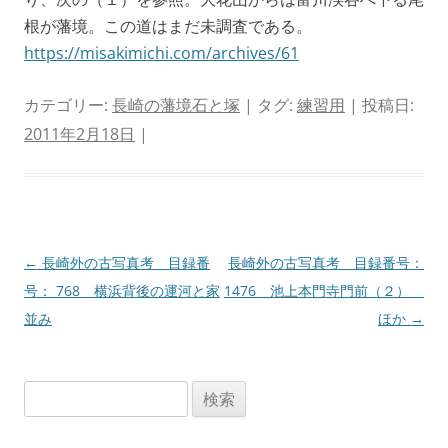
根が藩境。この道はまだ未調査である。
https://misakimichi.com/archives/61
カテゴリー:
長崎の藩境石と塚
| タグ:
練習用
| 投稿日:
2011年2月18日
|
投
←
長崎外の古写真考 目録番
長崎外の古写真考 目録番号：
稿
号： 768 横浜背後の運河と家
1476 池上本門寺門前（２）
ナ
並み
ほか
→
ビ
ゲ
検
ー
索:
シ