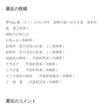
ョ
最近の投稿
ン
季刊誌 樂（らく）ra-ku 59号 長崎の道ーみさき道 茂木街
道 浦上街道ー
移転のお知らせ
お知らせ ( 長崎県 )
妙相寺・富川渓谷の紅葉 ２ ( 長崎県 )
妙相寺・富川渓谷の紅葉 １ ( 長崎県 )
祖納岳の猪垣 竹富町西表 ( 沖縄県 )
大平井戸 竹富町西表 ( 沖縄県 )
ピサダ道 竹富町西表 ( 沖縄県 )
ヤッサ地区の猪垣 竹富町南風見 ( 沖縄県 )
小 城 盛 武富町武富 ( 沖縄県 )
最近のコメント