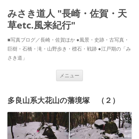
みさき道人 "長崎・佐賀・天
草etc.風来紀行"
■写真ブログ／長崎・佐賀ほか ●風景・史跡・古写真・
巨樹・石橋・滝・山野歩き・標石・戦跡 ●江戸期の「み
さき道」
コ
メニュー
ン
テ
ン
ツ
へ
多良山系大花山の藩境塚 （２）
ス
キ
ッ
プ