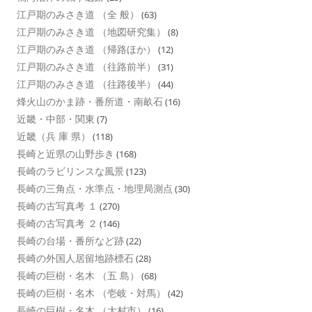
江戸期のみさき道 （全 般）
(63)
江戸期のみさき道 （地図研究集）
(8)
江戸期のみさき道 （帰路ほか）
(12)
江戸期のみさき道 （往路前半）
(31)
江戸期のみさき道 （往路後半）
(44)
烽火山のかま跡・番所道・南畝石
(16)
近畿・中部・関東
(7)
近畿（兵 庫 県）
(118)
長崎と近県の山野歩き
(168)
長崎のラビリンスな風景
(123)
長崎の三角点・水準点・地理局測点
(30)
長崎の古写真考 １
(270)
長崎の古写真考 ２
(146)
長崎の台場・番所など跡
(22)
長崎の外国人居留地跡標石
(28)
長崎の巨樹・名木 （五 島）
(68)
長崎の巨樹・名木 （壱岐・対馬）
(42)
長崎の巨樹・名木 （大村市）
(16)