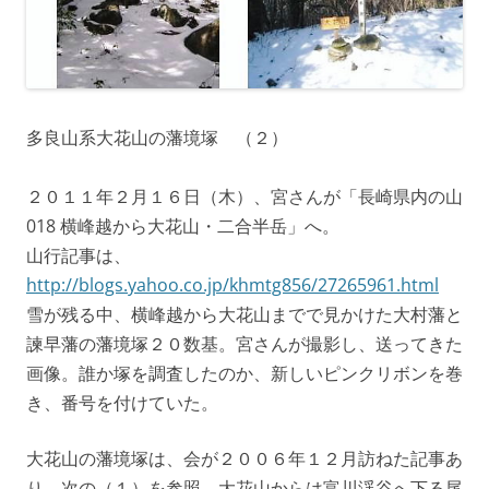
多良山系大花山の藩境塚 （２）
２０１１年２月１６日（木）、宮さんが「長崎県内の山
018 横峰越から大花山・二合半岳」へ。
山行記事は、
http://blogs.yahoo.co.jp/khmtg856/27265961.html
雪が残る中、横峰越から大花山までで見かけた大村藩と
諫早藩の藩境塚２０数基。宮さんが撮影し、送ってきた
画像。誰か塚を調査したのか、新しいピンクリボンを巻
き、番号を付けていた。
大花山の藩境塚は、会が２００６年１２月訪ねた記事あ
り、次の（１）を参照。大花山からは富川渓谷へ下る尾