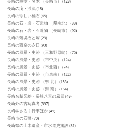
長崎の巨樹・名木 （長崎市）
(128)
長崎の滝・渓流
(18)
長崎の珍しい標石
(65)
長崎の石・岩・石造物 （県南北）
(33)
長崎の石・岩・石造物 （長崎市）
(92)
長崎の藩境石と塚
(29)
長崎の西空の夕日
(93)
長崎の風景・史跡 （三和野母崎）
(75)
長崎の風景・史跡 （市中央）
(124)
長崎の風景・史跡 （市北西）
(74)
長崎の風景・史跡 （市東南）
(122)
長崎の風景・史跡 （県 北）
(153)
長崎の風景・史跡 （県 南）
(154)
長崎名勝図絵・長崎八景の風景
(49)
長崎外の古写真考
(397)
長崎学さるく行事ほか
(41)
長崎市の石橋
(70)
長崎県の土木遺産・市水道史施設
(31)