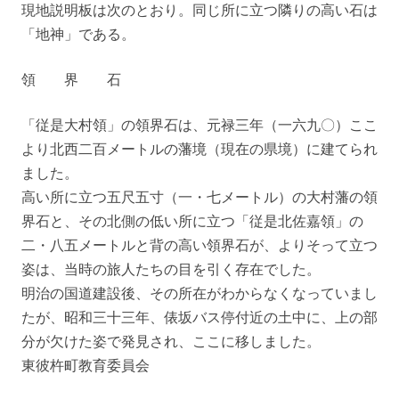
現地説明板は次のとおり。同じ所に立つ隣りの高い石は
「地神」である。
領 界 石
「従是大村領」の領界石は、元禄三年（一六九〇）ここ
より北西二百メートルの藩境（現在の県境）に建てられ
ました。
高い所に立つ五尺五寸（一・七メートル）の大村藩の領
界石と、その北側の低い所に立つ「従是北佐嘉領」の
二・八五メートルと背の高い領界石が、よりそって立つ
姿は、当時の旅人たちの目を引く存在でした。
明治の国道建設後、その所在がわからなくなっていまし
たが、昭和三十三年、俵坂バス停付近の土中に、上の部
分が欠けた姿で発見され、ここに移しました。
東彼杵町教育委員会