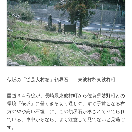
俵坂の「従是大村領」領界石 東彼杵郡東彼杵町
国道３４号線が、長崎県東彼杵町から佐賀県嬉野町との
県境「俵坂」に登りきる切り通しの、すぐ手前となる右
方のやや高い石垣上に、この領界石が移されて立てられ
ている。車中からなら、よく注意して見てないと見過ご
す。