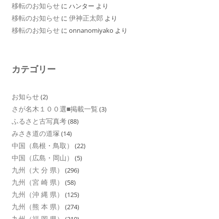
移転のお知らせ
に
ハンター
より
移転のお知らせ
伊神正太郎
に
より
移転のお知らせ
に
onnanomiyako
より
カテゴリー
お知らせ
(2)
さが名木１００選■掲載一覧
(3)
ふるさと古写真考
(88)
みさき道の道塚
(14)
中国（島根・鳥取）
(22)
中国（広島・岡山）
(5)
九州（大 分 県）
(296)
九州（宮 崎 県）
(58)
九州（沖 縄 県）
(125)
九州（熊 本 県）
(274)
九州（福 岡 県）