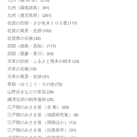
(210)
九州（薩南諸島）
(91)
九州（鹿児島県）
(261)
佐賀の巨樹・さが名木１００選
(117)
佐賀の風景・史跡
(102)
佐賀県の石橋
(26)
四国（徳島・高知）
(117)
四国（愛媛・香川）
(63)
天草の巨樹・ふるさと熊本の樹木
(23)
天草の石橋
(10)
天草の風景・史跡
(31)
寄稿・ゆうこう・その他
(72)
山野歩きなどの草花
(28)
橘湾沿岸の戦争遺跡
(25)
江戸期のみさき道 （全 般）
(63)
江戸期のみさき道 （地図研究集）
(8)
江戸期のみさき道 （帰路ほか）
(12)
江戸期のみさき道 （往路前半）
(31)