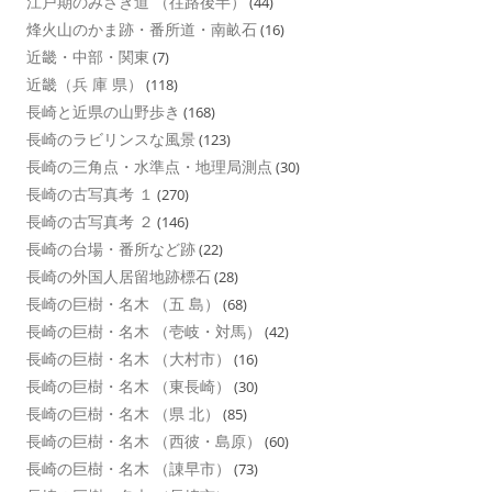
江戸期のみさき道 （往路後半）
(44)
烽火山のかま跡・番所道・南畝石
(16)
近畿・中部・関東
(7)
近畿（兵 庫 県）
(118)
長崎と近県の山野歩き
(168)
長崎のラビリンスな風景
(123)
長崎の三角点・水準点・地理局測点
(30)
長崎の古写真考 １
(270)
長崎の古写真考 ２
(146)
長崎の台場・番所など跡
(22)
長崎の外国人居留地跡標石
(28)
長崎の巨樹・名木 （五 島）
(68)
長崎の巨樹・名木 （壱岐・対馬）
(42)
長崎の巨樹・名木 （大村市）
(16)
長崎の巨樹・名木 （東長崎）
(30)
長崎の巨樹・名木 （県 北）
(85)
長崎の巨樹・名木 （西彼・島原）
(60)
長崎の巨樹・名木 （諌早市）
(73)