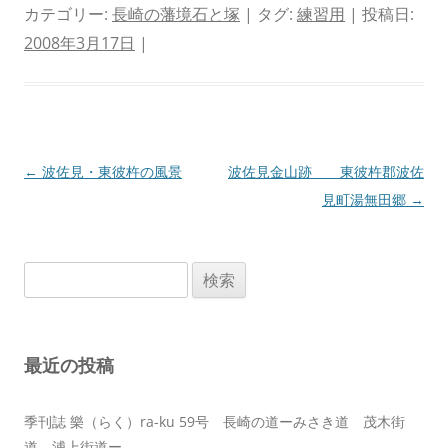
カテゴリー:
長崎の藩境石と塚
| タグ:
練習用
| 投稿日:
2008年3月17日
|
投
←
波佐見・東彼杵の風景
波佐見金山跡 東彼杵郡波佐
稿
見町湯無田郷
→
ナ
ビ
検
ゲ
索:
ー
シ
最近の投稿
ョ
ン
季刊誌 樂（らく）ra-ku 59号 長崎の道ーみさき道 茂木街
道 浦上街道ー