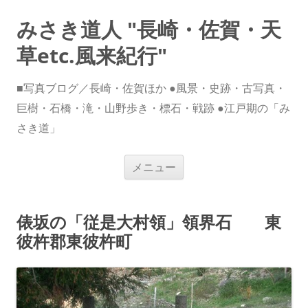
みさき道人 "長崎・佐賀・天
草etc.風来紀行"
■写真ブログ／長崎・佐賀ほか ●風景・史跡・古写真・
巨樹・石橋・滝・山野歩き・標石・戦跡 ●江戸期の「み
さき道」
コ
メニュー
ン
テ
ン
ツ
へ
俵坂の「従是大村領」領界石 東
ス
キ
彼杵郡東彼杵町
ッ
プ