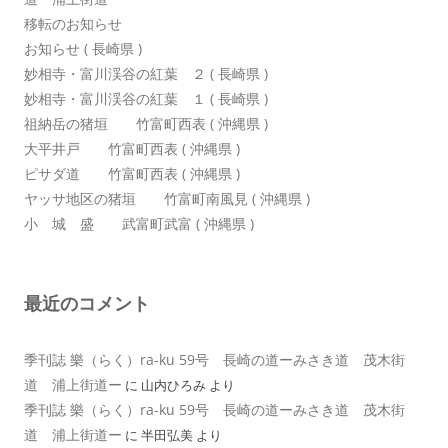
移転のお知らせ
お知らせ ( 長崎県 )
妙相寺・富川渓谷の紅葉 ２ ( 長崎県 )
妙相寺・富川渓谷の紅葉 １ ( 長崎県 )
祖納岳の猪垣 竹富町西表 ( 沖縄県 )
大平井戸 竹富町西表 ( 沖縄県 )
ピサダ道 竹富町西表 ( 沖縄県 )
ヤッサ地区の猪垣 竹富町南風見 ( 沖縄県 )
小 城 盛 武富町武富 ( 沖縄県 )
最近のコメント
季刊誌 樂（らく）ra-ku 59号 長崎の道ーみさき道 茂木街
道 浦上街道ー
に
山内ひろみ
より
季刊誌 樂（らく）ra-ku 59号 長崎の道ーみさき道 茂木街
道 浦上街道ー
に
半田弘美
より