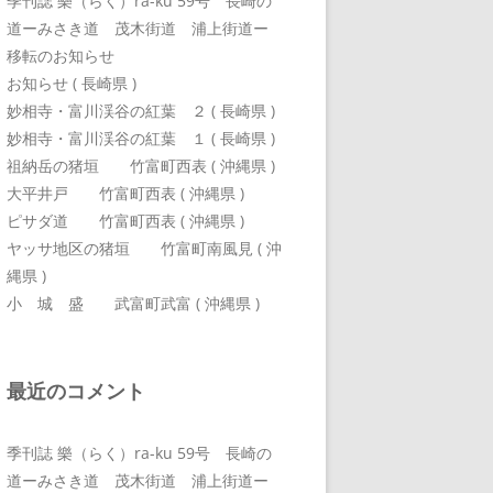
季刊誌 樂（らく）ra-ku 59号 長崎の
道ーみさき道 茂木街道 浦上街道ー
移転のお知らせ
お知らせ ( 長崎県 )
妙相寺・富川渓谷の紅葉 ２ ( 長崎県 )
妙相寺・富川渓谷の紅葉 １ ( 長崎県 )
祖納岳の猪垣 竹富町西表 ( 沖縄県 )
大平井戸 竹富町西表 ( 沖縄県 )
ピサダ道 竹富町西表 ( 沖縄県 )
ヤッサ地区の猪垣 竹富町南風見 ( 沖
縄県 )
小 城 盛 武富町武富 ( 沖縄県 )
最近のコメント
季刊誌 樂（らく）ra-ku 59号 長崎の
道ーみさき道 茂木街道 浦上街道ー