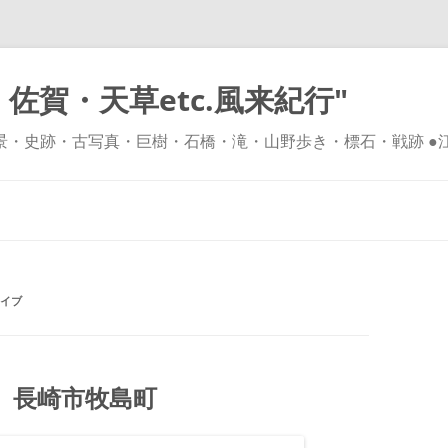
佐賀・天草etc.風来紀行"
風景・史跡・古写真・巨樹・石橋・滝・山野歩き・標石・戦跡 ●
コ
ン
テ
ン
ツ
へ
ス
キ
ッ
イブ
プ
 長崎市牧島町