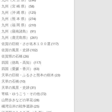
(296)
九州（宮 崎 県）
(58)
九州（沖 縄 県）
(125)
九州（熊 本 県）
(274)
九州（福 岡 県）
(210)
九州（薩南諸島）
(91)
九州（鹿児島県）
(261)
佐賀の巨樹・さが名木１００選
(117)
佐賀の風景・史跡
(102)
佐賀県の石橋
(26)
四国（徳島・高知）
(117)
四国（愛媛・香川）
(63)
天草の巨樹・ふるさと熊本の樹木
(23)
天草の石橋
(10)
天草の風景・史跡
(31)
寄稿・ゆうこう・その他
(72)
山野歩きなどの草花
(28)
橘湾沿岸の戦争遺跡
(25)