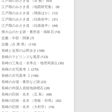
江戸期のみさき道 （全 般）
(63)
江戸期のみさき道 （地図研究集）
(8)
江戸期のみさき道 （帰路ほか）
(12)
江戸期のみさき道 （往路前半）
(31)
江戸期のみさき道 （往路後半）
(44)
烽火山のかま跡・番所道・南畝石
(16)
近畿・中部・関東
(7)
近畿（兵 庫 県）
(118)
長崎と近県の山野歩き
(168)
長崎のラビリンスな風景
(123)
長崎の三角点・水準点・地理局測点
(30)
長崎の古写真考 １
(270)
長崎の古写真考 ２
(146)
長崎の台場・番所など跡
(22)
長崎の外国人居留地跡標石
(28)
長崎の巨樹・名木 （五 島）
(68)
長崎の巨樹・名木 （壱岐・対馬）
(42)
長崎の巨樹・名木 （大村市）
(16)