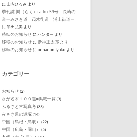
に
山内ひろみ
より
季刊誌 樂（らく）ra-ku 59号 長崎の
道ーみさき道 茂木街道 浦上街道ー
に
半田弘美
より
移転のお知らせ
に
ハンター
より
移転のお知らせ
伊神正太郎
に
より
移転のお知らせ
に
onnanomiyako
より
カテゴリー
お知らせ
(2)
さが名木１００選■掲載一覧
(3)
ふるさと古写真考
(88)
みさき道の道塚
(14)
中国（島根・鳥取）
(22)
中国（広島・岡山）
(5)
九州（大 分 県）