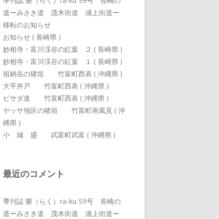
季刊誌 樂（らく）ra-ku 59号 長崎の
道ーみさき道 茂木街道 浦上街道ー
移転のお知らせ
お知らせ ( 長崎県 )
妙相寺・富川渓谷の紅葉 ２ ( 長崎県 )
妙相寺・富川渓谷の紅葉 １ ( 長崎県 )
祖納岳の猪垣 竹富町西表 ( 沖縄県 )
大平井戸 竹富町西表 ( 沖縄県 )
ピサダ道 竹富町西表 ( 沖縄県 )
ヤッサ地区の猪垣 竹富町南風見 ( 沖
縄県 )
小 城 盛 武富町武富 ( 沖縄県 )
最近のコメント
季刊誌 樂（らく）ra-ku 59号 長崎の
道ーみさき道 茂木街道 浦上街道ー