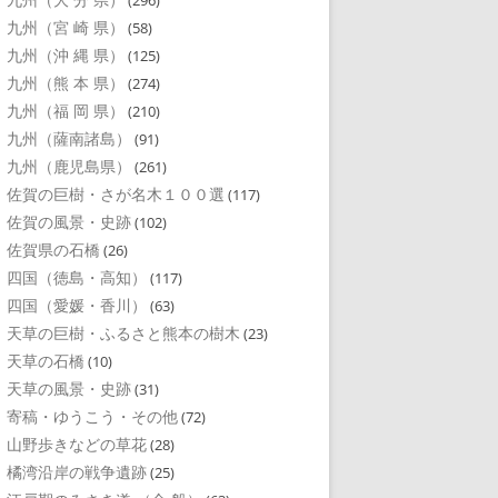
(296)
九州（宮 崎 県）
(58)
九州（沖 縄 県）
(125)
九州（熊 本 県）
(274)
九州（福 岡 県）
(210)
九州（薩南諸島）
(91)
九州（鹿児島県）
(261)
佐賀の巨樹・さが名木１００選
(117)
佐賀の風景・史跡
(102)
佐賀県の石橋
(26)
四国（徳島・高知）
(117)
四国（愛媛・香川）
(63)
天草の巨樹・ふるさと熊本の樹木
(23)
天草の石橋
(10)
天草の風景・史跡
(31)
寄稿・ゆうこう・その他
(72)
山野歩きなどの草花
(28)
橘湾沿岸の戦争遺跡
(25)