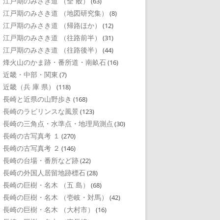
江戸期のみさき道 （全 般）
(63)
江戸期のみさき道 （地図研究集）
(8)
江戸期のみさき道 （帰路ほか）
(12)
江戸期のみさき道 （往路前半）
(31)
江戸期のみさき道 （往路後半）
(44)
烽火山のかま跡・番所道・南畝石
(16)
近畿・中部・関東
(7)
近畿（兵 庫 県）
(118)
長崎と近県の山野歩き
(168)
長崎のラビリンスな風景
(123)
長崎の三角点・水準点・地理局測点
(30)
長崎の古写真考 １
(270)
長崎の古写真考 ２
(146)
長崎の台場・番所など跡
(22)
長崎の外国人居留地跡標石
(28)
長崎の巨樹・名木 （五 島）
(68)
長崎の巨樹・名木 （壱岐・対馬）
(42)
長崎の巨樹・名木 （大村市）
(16)