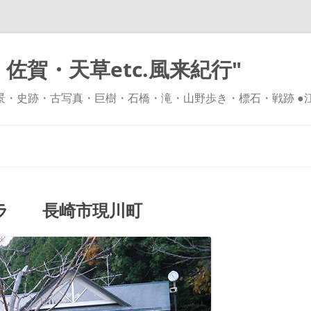
佐賀・天草etc.風来紀行"
風景・史跡・古写真・巨樹・石橋・滝・山野歩き・標石・戦跡 ●
コ
ン
テ
ン
ツ
へ
ス
キ
クラ 長崎市現川町
ッ
プ