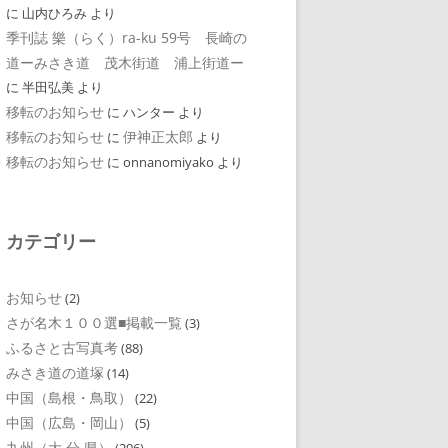
に
山内ひろみ
より
季刊誌 樂（らく）ra-ku 59号 長崎の
道ーみさき道 茂木街道 浦上街道ー
に
半田弘美
より
移転のお知らせ
に
ハンター
より
移転のお知らせ
伊神正太郎
に
より
移転のお知らせ
に
onnanomiyako
より
カテゴリー
お知らせ
(2)
さが名木１００選■掲載一覧
(3)
ふるさと古写真考
(88)
みさき道の道塚
(14)
中国（島根・鳥取）
(22)
中国（広島・岡山）
(5)
九州（大 分 県）