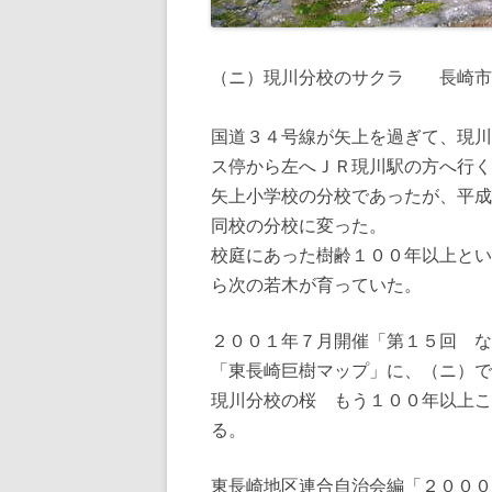
（ニ）現川分校のサクラ 長崎市
国道３４号線が矢上を過ぎて、現川
ス停から左へＪＲ現川駅の方へ行く
矢上小学校の分校であったが、平成
同校の分校に変った。
校庭にあった樹齢１００年以上とい
ら次の若木が育っていた。
２００１年７月開催「第１５回 な
「東長崎巨樹マップ」に、（ニ）で
現川分校の桜 もう１００年以上こ
る。
東長崎地区連合自治会編「２０００