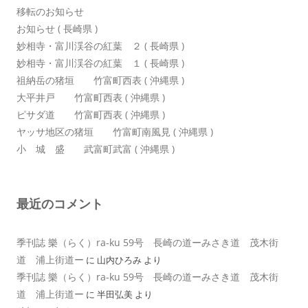
移転のお知らせ
お知らせ ( 長崎県 )
妙相寺・富川渓谷の紅葉 ２ ( 長崎県 )
妙相寺・富川渓谷の紅葉 １ ( 長崎県 )
祖納岳の猪垣 竹富町西表 ( 沖縄県 )
大平井戸 竹富町西表 ( 沖縄県 )
ピサダ道 竹富町西表 ( 沖縄県 )
ヤッサ地区の猪垣 竹富町南風見 ( 沖縄県 )
小 城 盛 武富町武富 ( 沖縄県 )
最近のコメント
季刊誌 樂（らく）ra-ku 59号 長崎の道ーみさき道 茂木街
道 浦上街道ー
に
山内ひろみ
より
季刊誌 樂（らく）ra-ku 59号 長崎の道ーみさき道 茂木街
道 浦上街道ー
に
半田弘美
より