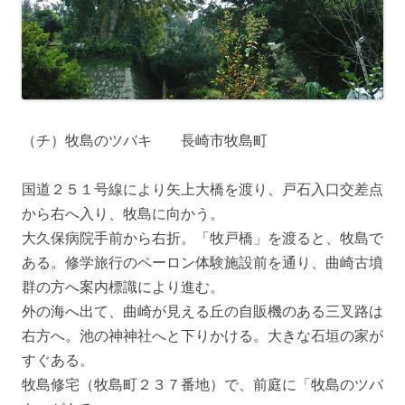
（チ）牧島のツバキ 長崎市牧島町
国道２５１号線により矢上大橋を渡り、戸石入口交差点
から右へ入り、牧島に向かう。
大久保病院手前から右折。「牧戸橋」を渡ると、牧島で
ある。修学旅行のペーロン体験施設前を通り、曲崎古墳
群の方へ案内標識により進む。
外の海へ出て、曲崎が見える丘の自販機のある三叉路は
右方へ。池の神神社へと下りかける。大きな石垣の家が
すぐある。
牧島修宅（牧島町２３７番地）で、前庭に「牧島のツバ