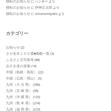
移転のお知らせ
に
ハンター
より
移転のお知らせ
伊神正太郎
に
より
移転のお知らせ
に
onnanomiyako
より
カテゴリー
お知らせ
(2)
さが名木１００選■掲載一覧
(3)
ふるさと古写真考
(88)
みさき道の道塚
(14)
中国（島根・鳥取）
(22)
中国（広島・岡山）
(5)
九州（大 分 県）
(296)
九州（宮 崎 県）
(58)
九州（沖 縄 県）
(125)
九州（熊 本 県）
(274)
九州（福 岡 県）
(210)