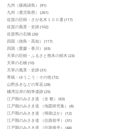
九州（薩南諸島）
(91)
九州（鹿児島県）
(261)
佐賀の巨樹・さが名木１００選
(117)
佐賀の風景・史跡
(102)
佐賀県の石橋
(26)
四国（徳島・高知）
(117)
四国（愛媛・香川）
(63)
天草の巨樹・ふるさと熊本の樹木
(23)
天草の石橋
(10)
天草の風景・史跡
(31)
寄稿・ゆうこう・その他
(72)
山野歩きなどの草花
(28)
橘湾沿岸の戦争遺跡
(25)
江戸期のみさき道 （全 般）
(63)
江戸期のみさき道 （地図研究集）
(8)
江戸期のみさき道 （帰路ほか）
(12)
江戸期のみさき道 （往路前半）
(31)
江戸期のみさき道 （往路後半）
(44)