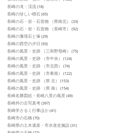
長崎の滝・渓流
(18)
長崎の珍しい標石
(65)
長崎の石・岩・石造物 （県南北）
(33)
長崎の石・岩・石造物 （長崎市）
(92)
長崎の藩境石と塚
(29)
長崎の西空の夕日
(93)
長崎の風景・史跡 （三和野母崎）
(75)
長崎の風景・史跡 （市中央）
(124)
長崎の風景・史跡 （市北西）
(74)
長崎の風景・史跡 （市東南）
(122)
長崎の風景・史跡 （県 北）
(153)
長崎の風景・史跡 （県 南）
(154)
長崎名勝図絵・長崎八景の風景
(49)
長崎外の古写真考
(397)
長崎学さるく行事ほか
(41)
長崎市の石橋
(70)
長崎県の土木遺産・市水道史施設
(31)
長崎県の石橋
(77)