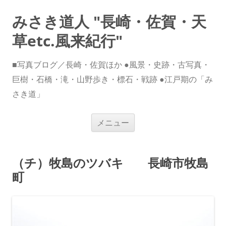
みさき道人 "長崎・佐賀・天
草etc.風来紀行"
■写真ブログ／長崎・佐賀ほか ●風景・史跡・古写真・
巨樹・石橋・滝・山野歩き・標石・戦跡 ●江戸期の「み
さき道」
コ
メニュー
ン
テ
ン
ツ
へ
（チ）牧島のツバキ 長崎市牧島
ス
キ
町
ッ
プ