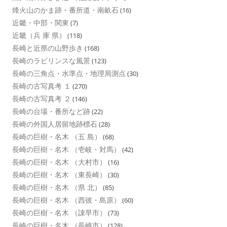
烽火山のかま跡・番所道・南畝石
(16)
近畿・中部・関東
(7)
近畿（兵 庫 県）
(118)
長崎と近県の山野歩き
(168)
長崎のラビリンスな風景
(123)
長崎の三角点・水準点・地理局測点
(30)
長崎の古写真考 １
(270)
長崎の古写真考 ２
(146)
長崎の台場・番所など跡
(22)
長崎の外国人居留地跡標石
(28)
長崎の巨樹・名木 （五 島）
(68)
長崎の巨樹・名木 （壱岐・対馬）
(42)
長崎の巨樹・名木 （大村市）
(16)
長崎の巨樹・名木 （東長崎）
(30)
長崎の巨樹・名木 （県 北）
(85)
長崎の巨樹・名木 （西彼・島原）
(60)
長崎の巨樹・名木 （諌早市）
(73)
長崎の巨樹・名木 （長崎市）
(128)