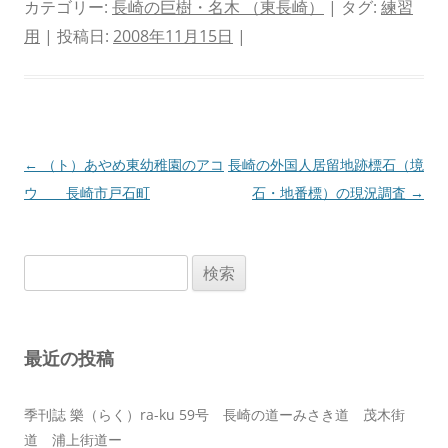
カテゴリー:
長崎の巨樹・名木 （東長崎）
| タグ:
練習
用
| 投稿日:
2008年11月15日
|
投
←
（ト）あやめ東幼稚園のアコ
長崎の外国人居留地跡標石（境
稿
ウ 長崎市戸石町
石・地番標）の現況調査
→
ナ
ビ
検
ゲ
索:
ー
シ
最近の投稿
ョ
ン
季刊誌 樂（らく）ra-ku 59号 長崎の道ーみさき道 茂木街
道 浦上街道ー