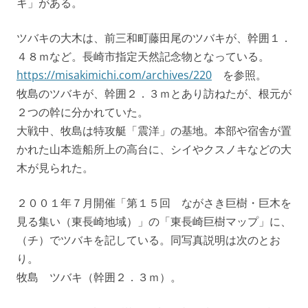
キ」がある。
ツバキの大木は、前三和町藤田尾のツバキが、幹囲１．
４８ｍなど。長崎市指定天然記念物となっている。
https://misakimichi.com/archives/220
を参照。
牧島のツバキが、幹囲２．３ｍとあり訪ねたが、根元が
２つの幹に分かれていた。
大戦中、牧島は特攻艇「震洋」の基地。本部や宿舎が置
かれた山本造船所上の高台に、シイやクスノキなどの大
木が見られた。
２００１年７月開催「第１５回 ながさき巨樹・巨木を
見る集い（東長崎地域）」の「東長崎巨樹マップ」に、
（チ）でツバキを記している。同写真説明は次のとお
り。
牧島 ツバキ（幹囲２．３ｍ）。