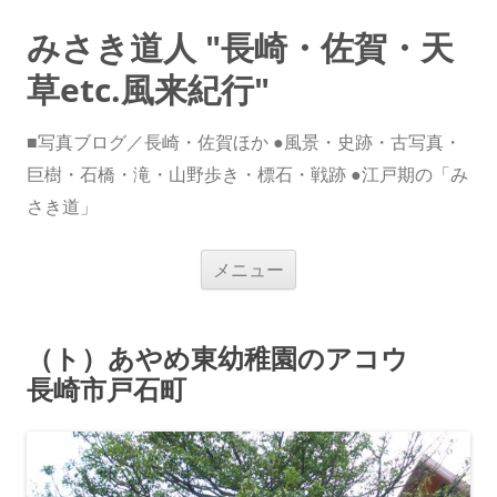
みさき道人 "長崎・佐賀・天
草etc.風来紀行"
■写真ブログ／長崎・佐賀ほか ●風景・史跡・古写真・
巨樹・石橋・滝・山野歩き・標石・戦跡 ●江戸期の「み
さき道」
コ
メニュー
ン
テ
ン
ツ
へ
（ト）あやめ東幼稚園のアコウ
ス
キ
長崎市戸石町
ッ
プ