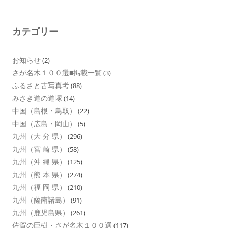
カテゴリー
お知らせ
(2)
さが名木１００選■掲載一覧
(3)
ふるさと古写真考
(88)
みさき道の道塚
(14)
中国（島根・鳥取）
(22)
中国（広島・岡山）
(5)
九州（大 分 県）
(296)
九州（宮 崎 県）
(58)
九州（沖 縄 県）
(125)
九州（熊 本 県）
(274)
九州（福 岡 県）
(210)
九州（薩南諸島）
(91)
九州（鹿児島県）
(261)
佐賀の巨樹・さが名木１００選
(117)