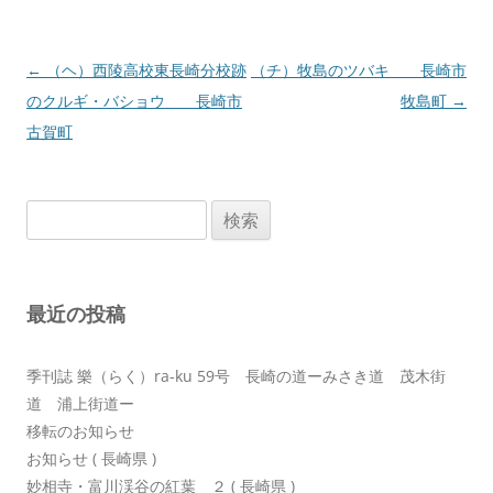
投
←
（ヘ）西陵高校東長崎分校跡
（チ）牧島のツバキ 長崎市
稿
のクルギ・バショウ 長崎市
牧島町
→
ナ
古賀町
ビ
ゲ
検
ー
索:
シ
ョ
最近の投稿
ン
季刊誌 樂（らく）ra-ku 59号 長崎の道ーみさき道 茂木街
道 浦上街道ー
移転のお知らせ
お知らせ ( 長崎県 )
妙相寺・富川渓谷の紅葉 ２ ( 長崎県 )