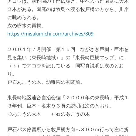
アコウは、幼稚園の正門広場と、中へ入った園庭に大木
２本がある。園庭のは牧島へ渡る牧戸橋の方から、川岸
に眺められる。
次の樹木の再掲。
https://misakimichi.com/archives/809
２００１年７月開催「第１５回 ながさき巨樹・巨木を
見る集い（東長崎地域）」の「東長崎巨樹マップ」に、
（ト）でアコウを記している。同写真説明は次のとお
り。
戸石あこうの木。幼稚園の玄関前。
東長崎地区連合自治会編「２０００年の東長崎」平成１
３年刊、巨木・名木９３頁の説明は次のとおり。
◇あこうの大木 戸石のあこうの木
戸石バス停留所から牧戸橋方向へ３００ｍ行って左に折