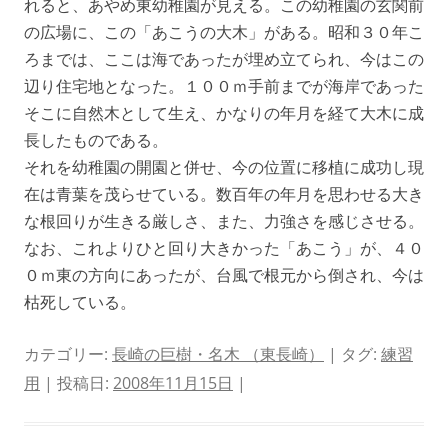
れると、あやめ東幼稚園が見える。この幼稚園の玄関前
の広場に、この「あこうの大木」がある。昭和３０年こ
ろまでは、ここは海であったが埋め立てられ、今はこの
辺り住宅地となった。１００ｍ手前までが海岸であった
そこに自然木として生え、かなりの年月を経て大木に成
長したものである。
それを幼稚園の開園と併せ、今の位置に移植に成功し現
在は青葉を茂らせている。数百年の年月を思わせる大き
な根回りが生きる厳しさ、また、力強さを感じさせる。
なお、これよりひと回り大きかった「あこう」が、４０
０ｍ東の方向にあったが、台風で根元から倒され、今は
枯死している。
カテゴリー:
長崎の巨樹・名木 （東長崎）
| タグ:
練習
用
| 投稿日:
2008年11月15日
|