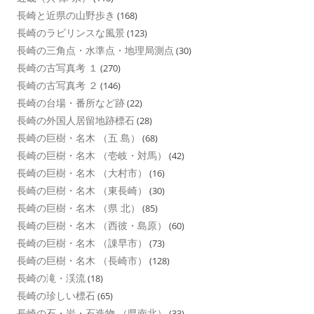
長崎と近県の山野歩き
(168)
長崎のラビリンスな風景
(123)
長崎の三角点・水準点・地理局測点
(30)
長崎の古写真考 １
(270)
長崎の古写真考 ２
(146)
長崎の台場・番所など跡
(22)
長崎の外国人居留地跡標石
(28)
長崎の巨樹・名木 （五 島）
(68)
長崎の巨樹・名木 （壱岐・対馬）
(42)
長崎の巨樹・名木 （大村市）
(16)
長崎の巨樹・名木 （東長崎）
(30)
長崎の巨樹・名木 （県 北）
(85)
長崎の巨樹・名木 （西彼・島原）
(60)
長崎の巨樹・名木 （諌早市）
(73)
長崎の巨樹・名木 （長崎市）
(128)
長崎の滝・渓流
(18)
長崎の珍しい標石
(65)
長崎の石・岩・石造物 （県南北）
(33)