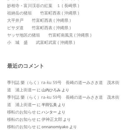
妙相寺・富川渓谷の紅葉 １ ( 長崎県 )
祖納岳の猪垣 竹富町西表 ( 沖縄県 )
大平井戸 竹富町西表 ( 沖縄県 )
ピサダ道 竹富町西表 ( 沖縄県 )
ヤッサ地区の猪垣 竹富町南風見 ( 沖縄県 )
小 城 盛 武富町武富 ( 沖縄県 )
最近のコメント
季刊誌 樂（らく）ra-ku 59号 長崎の道ーみさき道 茂木街
道 浦上街道ー
に
山内ひろみ
より
季刊誌 樂（らく）ra-ku 59号 長崎の道ーみさき道 茂木街
道 浦上街道ー
に
半田弘美
より
移転のお知らせ
に
ハンター
より
移転のお知らせ
伊神正太郎
に
より
移転のお知らせ
に
onnanomiyako
より