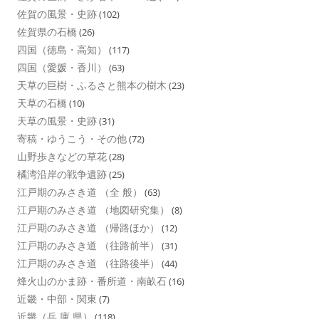
佐賀の風景・史跡
(102)
佐賀県の石橋
(26)
四国（徳島・高知）
(117)
四国（愛媛・香川）
(63)
天草の巨樹・ふるさと熊本の樹木
(23)
天草の石橋
(10)
天草の風景・史跡
(31)
寄稿・ゆうこう・その他
(72)
山野歩きなどの草花
(28)
橘湾沿岸の戦争遺跡
(25)
江戸期のみさき道 （全 般）
(63)
江戸期のみさき道 （地図研究集）
(8)
江戸期のみさき道 （帰路ほか）
(12)
江戸期のみさき道 （往路前半）
(31)
江戸期のみさき道 （往路後半）
(44)
烽火山のかま跡・番所道・南畝石
(16)
近畿・中部・関東
(7)
近畿（兵 庫 県）
(118)