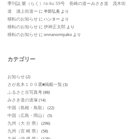
季刊誌 樂（らく）ra-ku 59号 長崎の道ーみさき道 茂木街
道 浦上街道ー
に
半田弘美
より
移転のお知らせ
に
ハンター
より
移転のお知らせ
伊神正太郎
に
より
移転のお知らせ
に
onnanomiyako
より
カテゴリー
お知らせ
(2)
さが名木１００選■掲載一覧
(3)
ふるさと古写真考
(88)
みさき道の道塚
(14)
中国（島根・鳥取）
(22)
中国（広島・岡山）
(5)
九州（大 分 県）
(296)
九州（宮 崎 県）
(58)
九州（沖 縄 県）
(125)