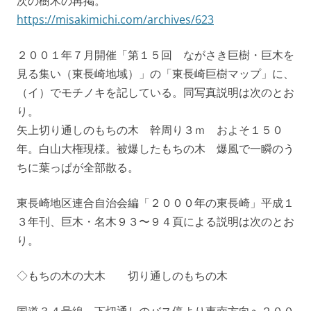
次の樹木の再掲。
https://misakimichi.com/archives/623
２００１年７月開催「第１５回 ながさき巨樹・巨木を
見る集い（東長崎地域）」の「東長崎巨樹マップ」に、
（イ）でモチノキを記している。同写真説明は次のとお
り。
矢上切り通しのもちの木 幹周り３ｍ およそ１５０
年。白山大権現様。被爆したもちの木 爆風で一瞬のう
ちに葉っぱが全部散る。
東長崎地区連合自治会編「２０００年の東長崎」平成１
３年刊、巨木・名木９３〜９４頁による説明は次のとお
り。
◇もちの木の大木 切り通しのもちの木