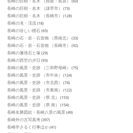
長崎の巨樹・名木 （西彼・島原）
(60)
長崎の巨樹・名木 （諌早市）
(73)
長崎の巨樹・名木 （長崎市）
(128)
長崎の滝・渓流
(18)
長崎の珍しい標石
(65)
長崎の石・岩・石造物 （県南北）
(33)
長崎の石・岩・石造物 （長崎市）
(92)
長崎の藩境石と塚
(29)
長崎の西空の夕日
(93)
長崎の風景・史跡 （三和野母崎）
(75)
長崎の風景・史跡 （市中央）
(124)
長崎の風景・史跡 （市北西）
(74)
長崎の風景・史跡 （市東南）
(122)
長崎の風景・史跡 （県 北）
(153)
長崎の風景・史跡 （県 南）
(154)
長崎名勝図絵・長崎八景の風景
(49)
長崎外の古写真考
(397)
長崎学さるく行事ほか
(41)