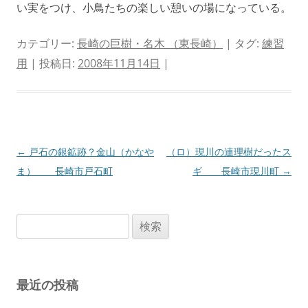
い実をつけ、小鳥たちの楽しい憩いの場になっている。
カテゴリー:
長崎の巨樹・名木 （東長崎）
| タグ:
練習
用
| 投稿日:
2008年11月14日
|
投
←
戸石の銀鉱跡？金山（かなや
（ロ）現川の連理樹だったス
稿
ま） 長崎市戸石町
ギ 長崎市現川町
→
ナ
ビ
検
ゲ
索:
ー
シ
最近の投稿
ョ
ン