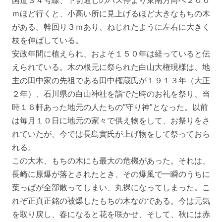
国道３４号線、下切通しのバス停より東南方向へ２００
ｍほど行くと、小高い所に見上げるほど大きなもちの木
がある。幹回り３ｍあり、ねじれたように左右に大きく
枝を伸ばしている。
安政年間に植えられ、およそ１５０年は経っていると伝
えられている。木の根元に祭られた白山大権現様は、地
主の田中家の先祖である田中権蔵氏が１９１３年（大正
２年）、石川県の白山神社を詣でた時のお礼を祭り、当
時１６軒あった地元の人たちの”守り神”となった。以前
は毎月１０日に地元の家々で供え物をして、お祭りをさ
れていたが、今では長島實氏が上げ物をして祭っておら
れる。
この大木、もちの木にも最大の危機があった。それは、
長崎に原爆が落とされたとき、その爆風で一瞬のうちに
葉っぱが全部散ってしまい、丸裸になってしまった。こ
れぞ正真正銘の被爆したもちの木なのである。今は元気
を取り戻し、春になると花を咲かせ、そして、秋には赤