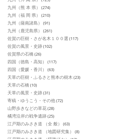
九州（熊 本 県）
(274)
九州（福 岡 県）
(210)
九州（薩南諸島）
(91)
九州（鹿児島県）
(261)
佐賀の巨樹・さが名木１００選
(117)
佐賀の風景・史跡
(102)
佐賀県の石橋
(26)
四国（徳島・高知）
(117)
四国（愛媛・香川）
(63)
天草の巨樹・ふるさと熊本の樹木
(23)
天草の石橋
(10)
天草の風景・史跡
(31)
寄稿・ゆうこう・その他
(72)
山野歩きなどの草花
(28)
橘湾沿岸の戦争遺跡
(25)
江戸期のみさき道 （全 般）
(63)
江戸期のみさき道 （地図研究集）
(8)