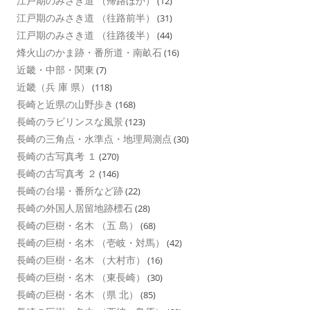
江戸期のみさき道 （帰路ほか）
(12)
江戸期のみさき道 （往路前半）
(31)
江戸期のみさき道 （往路後半）
(44)
烽火山のかま跡・番所道・南畝石
(16)
近畿・中部・関東
(7)
近畿（兵 庫 県）
(118)
長崎と近県の山野歩き
(168)
長崎のラビリンスな風景
(123)
長崎の三角点・水準点・地理局測点
(30)
長崎の古写真考 １
(270)
長崎の古写真考 ２
(146)
長崎の台場・番所など跡
(22)
長崎の外国人居留地跡標石
(28)
長崎の巨樹・名木 （五 島）
(68)
長崎の巨樹・名木 （壱岐・対馬）
(42)
長崎の巨樹・名木 （大村市）
(16)
長崎の巨樹・名木 （東長崎）
(30)
長崎の巨樹・名木 （県 北）
(85)