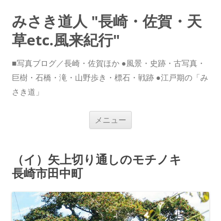
みさき道人 "長崎・佐賀・天
草etc.風来紀行"
■写真ブログ／長崎・佐賀ほか ●風景・史跡・古写真・
巨樹・石橋・滝・山野歩き・標石・戦跡 ●江戸期の「み
さき道」
コ
メニュー
ン
テ
ン
ツ
へ
（イ）矢上切り通しのモチノキ
ス
キ
長崎市田中町
ッ
プ