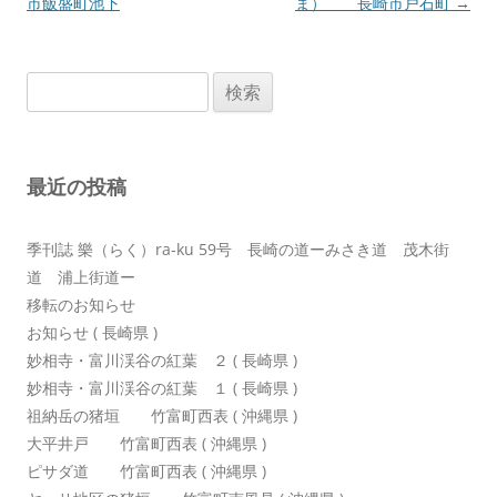
稿
市飯盛町池下
ま） 長崎市戸石町
→
ナ
ビ
検
ゲ
索:
ー
シ
最近の投稿
ョ
ン
季刊誌 樂（らく）ra-ku 59号 長崎の道ーみさき道 茂木街
道 浦上街道ー
移転のお知らせ
お知らせ ( 長崎県 )
妙相寺・富川渓谷の紅葉 ２ ( 長崎県 )
妙相寺・富川渓谷の紅葉 １ ( 長崎県 )
祖納岳の猪垣 竹富町西表 ( 沖縄県 )
大平井戸 竹富町西表 ( 沖縄県 )
ピサダ道 竹富町西表 ( 沖縄県 )