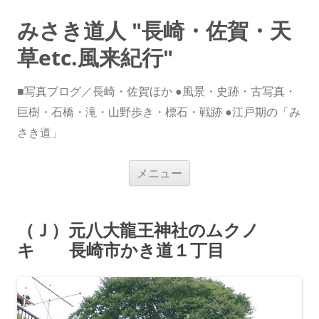
みさき道人 "長崎・佐賀・天
草etc.風来紀行"
■写真ブログ／長崎・佐賀ほか ●風景・史跡・古写真・
巨樹・石橋・滝・山野歩き・標石・戦跡 ●江戸期の「み
さき道」
コ
メニュー
ン
テ
ン
ツ
へ
（Ｊ）元八大龍王神社のムクノ
ス
キ
キ 長崎市かき道１丁目
ッ
プ