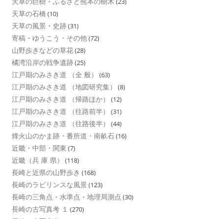
天草の巨樹・ふるさと熊本の樹木
(23)
天草の石橋
(10)
天草の風景・史跡
(31)
寄稿・ゆうこう・その他
(72)
山野歩きなどの草花
(28)
橘湾沿岸の戦争遺跡
(25)
江戸期のみさき道 （全 般）
(63)
江戸期のみさき道 （地図研究集）
(8)
江戸期のみさき道 （帰路ほか）
(12)
江戸期のみさき道 （往路前半）
(31)
江戸期のみさき道 （往路後半）
(44)
烽火山のかま跡・番所道・南畝石
(16)
近畿・中部・関東
(7)
近畿（兵 庫 県）
(118)
長崎と近県の山野歩き
(168)
長崎のラビリンスな風景
(123)
長崎の三角点・水準点・地理局測点
(30)
長崎の古写真考 １
(270)