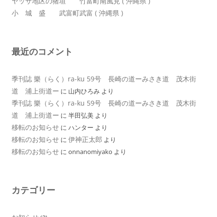
ヤッサ地区の猪垣 竹富町南風見 ( 沖縄県 )
小 城 盛 武富町武富 ( 沖縄県 )
最近のコメント
季刊誌 樂（らく）ra-ku 59号 長崎の道ーみさき道 茂木街
道 浦上街道ー
に
山内ひろみ
より
季刊誌 樂（らく）ra-ku 59号 長崎の道ーみさき道 茂木街
道 浦上街道ー
に
半田弘美
より
移転のお知らせ
に
ハンター
より
移転のお知らせ
伊神正太郎
に
より
移転のお知らせ
に
onnanomiyako
より
カテゴリー