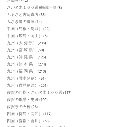
お知らせ
(2)
さが名木１００選■掲載一覧
(3)
ふるさと古写真考
(88)
みさき道の道塚
(14)
中国（島根・鳥取）
(22)
中国（広島・岡山）
(5)
九州（大 分 県）
(296)
九州（宮 崎 県）
(58)
九州（沖 縄 県）
(125)
九州（熊 本 県）
(274)
九州（福 岡 県）
(210)
九州（薩南諸島）
(91)
九州（鹿児島県）
(261)
佐賀の巨樹・さが名木１００選
(117)
佐賀の風景・史跡
(102)
佐賀県の石橋
(26)
四国（徳島・高知）
(117)
四国（愛媛・香川）
(63)