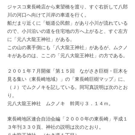
ジャスコ東長崎店から東望橋を渡り、すぐ右折して八郎
川の河口へ向けて川岸の車道を行く。
船だまり近くに「蛎道公民館」があり小川が流れている
ので、小川沿いの道を住宅地の方へ上がると、すぐ左方
に「元八大龍王神社」がある。
この山の裏手側にも「八大龍王神社」があるが、ムクノ
キがあるのは、ここの「元八大龍王神社」の方である。
２００１年７月開催「第１５回 ながさき巨樹・巨木を
見る集い（東長崎地域）」の「東長崎巨樹マップ」に、
（Ｊ）でムクノキを記している。同写真説明は次のとお
り。
元八大龍王神社 ムクノキ 幹周り３．１４ｍ。
東長崎地区連合自治会編「２０００年の東長崎」平成１
３年刊３３０頁、神社の説明は次のとおり。
八大龍王神社 （かき道１丁目）