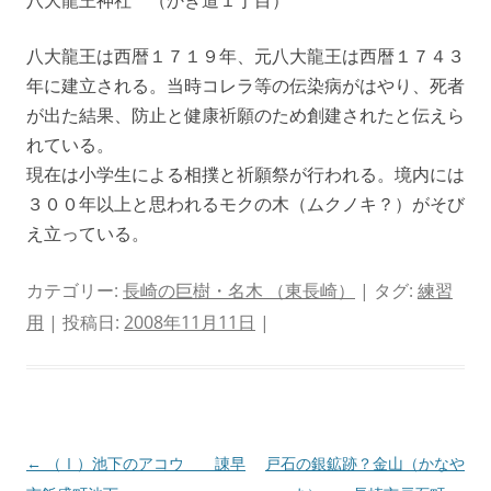
八大龍王は西暦１７１９年、元八大龍王は西暦１７４３
年に建立される。当時コレラ等の伝染病がはやり、死者
が出た結果、防止と健康祈願のため創建されたと伝えら
れている。
現在は小学生による相撲と祈願祭が行われる。境内には
３００年以上と思われるモクの木（ムクノキ？）がそび
え立っている。
カテゴリー:
長崎の巨樹・名木 （東長崎）
| タグ:
練習
用
| 投稿日:
2008年11月11日
|
投
←
（Ⅰ）池下のアコウ 諌早
戸石の銀鉱跡？金山（かなや