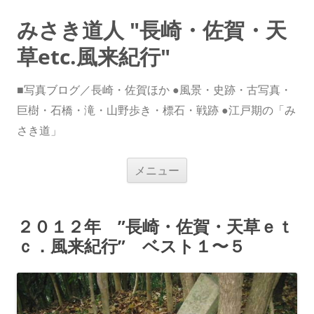
みさき道人 "長崎・佐賀・天
草etc.風来紀行"
■写真ブログ／長崎・佐賀ほか ●風景・史跡・古写真・
巨樹・石橋・滝・山野歩き・標石・戦跡 ●江戸期の「み
さき道」
コ
メニュー
ン
テ
ン
ツ
へ
２０１２年 ”長崎・佐賀・天草ｅｔ
ス
キ
ｃ．風来紀行” ベスト１〜５
ッ
プ