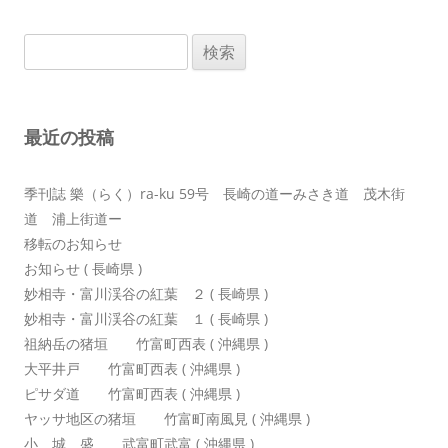
ゲ
検
ー
索:
シ
ョ
最近の投稿
ン
季刊誌 樂（らく）ra-ku 59号 長崎の道ーみさき道 茂木街
道 浦上街道ー
移転のお知らせ
お知らせ ( 長崎県 )
妙相寺・富川渓谷の紅葉 ２ ( 長崎県 )
妙相寺・富川渓谷の紅葉 １ ( 長崎県 )
祖納岳の猪垣 竹富町西表 ( 沖縄県 )
大平井戸 竹富町西表 ( 沖縄県 )
ピサダ道 竹富町西表 ( 沖縄県 )
ヤッサ地区の猪垣 竹富町南風見 ( 沖縄県 )
小 城 盛 武富町武富 ( 沖縄県 )