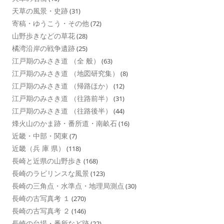
天草の風景・史跡
(31)
寄稿・ゆうこう・その他
(72)
山野歩きなどの草花
(28)
橘湾沿岸の戦争遺跡
(25)
江戸期のみさき道 （全 般）
(63)
江戸期のみさき道 （地図研究集）
(8)
江戸期のみさき道 （帰路ほか）
(12)
江戸期のみさき道 （往路前半）
(31)
江戸期のみさき道 （往路後半）
(44)
烽火山のかま跡・番所道・南畝石
(16)
近畿・中部・関東
(7)
近畿（兵 庫 県）
(118)
長崎と近県の山野歩き
(168)
長崎のラビリンスな風景
(123)
長崎の三角点・水準点・地理局測点
(30)
長崎の古写真考 １
(270)
長崎の古写真考 ２
(146)
長崎の台場・番所など跡
(22)