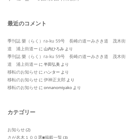
最近のコメント
季刊誌 樂（らく）ra-ku 59号 長崎の道ーみさき道 茂木街
道 浦上街道ー
に
山内ひろみ
より
季刊誌 樂（らく）ra-ku 59号 長崎の道ーみさき道 茂木街
道 浦上街道ー
に
半田弘美
より
移転のお知らせ
に
ハンター
より
移転のお知らせ
伊神正太郎
に
より
移転のお知らせ
に
onnanomiyako
より
カテゴリー
お知らせ
(2)
さが名木１００選■掲載一覧
(3)