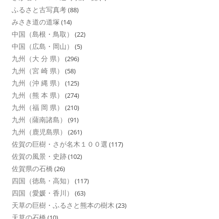
ふるさと古写真考
(88)
みさき道の道塚
(14)
中国（島根・鳥取）
(22)
中国（広島・岡山）
(5)
九州（大 分 県）
(296)
九州（宮 崎 県）
(58)
九州（沖 縄 県）
(125)
九州（熊 本 県）
(274)
九州（福 岡 県）
(210)
九州（薩南諸島）
(91)
九州（鹿児島県）
(261)
佐賀の巨樹・さが名木１００選
(117)
佐賀の風景・史跡
(102)
佐賀県の石橋
(26)
四国（徳島・高知）
(117)
四国（愛媛・香川）
(63)
天草の巨樹・ふるさと熊本の樹木
(23)
天草の石橋
(10)