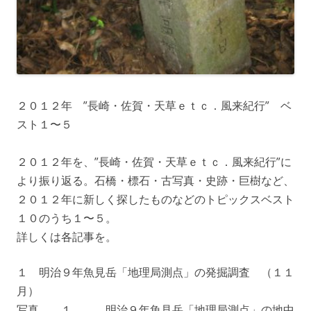
２０１２年 ”長崎・佐賀・天草ｅｔｃ．風来紀行” ベ
スト１〜５
２０１２年を、”長崎・佐賀・天草ｅｔｃ．風来紀行”に
より振り返る。石橋・標石・古写真・史跡・巨樹など、
２０１２年に新しく探したものなどのトピックスベスト
１０のうち１〜５。
詳しくは各記事を。
１ 明治９年魚見岳「地理局測点」の発掘調査 （１１
月）
写真 １ 明治９年魚見岳「地理局測点」の地中