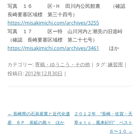
写真 １６ 区−Ｈ 田川内公民館裏 （確認
長崎要塞区域標 第三十四号）
https://misakimichi.com/archives/3255
写真 １７ 区ー特 山川河内と潮見の旧道峠
（確認 長崎要塞区域標 第二十七号）
https://misakimichi.com/archives/3461
ほか
カテゴリー:
寄稿・ゆうこう・その他
| タグ:
練習用
|
投稿日:
2012年12月30日
|
投
←
長崎県の石炭産業と近代化遺
２０１２年 ”長崎・佐賀・天
稿
産 ６Ｐ 炭鉱の島々 ほか
草ｅｔｃ．風来紀行” ベスト
ナ
６〜１０
→
ビ