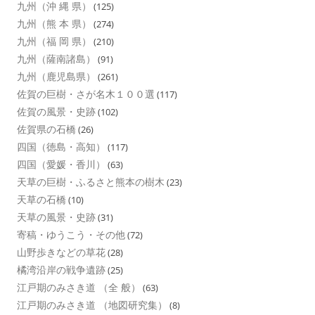
九州（沖 縄 県）
(125)
九州（熊 本 県）
(274)
九州（福 岡 県）
(210)
九州（薩南諸島）
(91)
九州（鹿児島県）
(261)
佐賀の巨樹・さが名木１００選
(117)
佐賀の風景・史跡
(102)
佐賀県の石橋
(26)
四国（徳島・高知）
(117)
四国（愛媛・香川）
(63)
天草の巨樹・ふるさと熊本の樹木
(23)
天草の石橋
(10)
天草の風景・史跡
(31)
寄稿・ゆうこう・その他
(72)
山野歩きなどの草花
(28)
橘湾沿岸の戦争遺跡
(25)
江戸期のみさき道 （全 般）
(63)
江戸期のみさき道 （地図研究集）
(8)