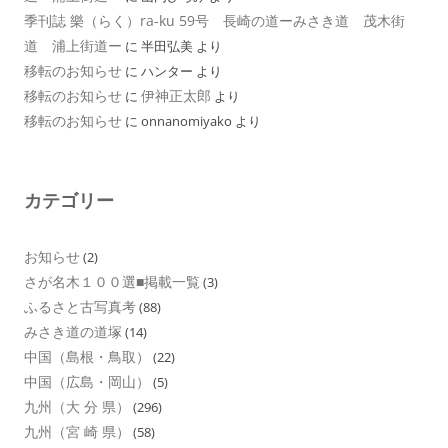
季刊誌 樂（らく）ra-ku 59号 長崎の道ーみさき道 茂木街
道 浦上街道ー
に
半田弘美
より
移転のお知らせ
に
ハンター
より
移転のお知らせ
伊神正太郎
に
より
移転のお知らせ
に
onnanomiyako
より
カテゴリー
お知らせ
(2)
さが名木１００選■掲載一覧
(3)
ふるさと古写真考
(88)
みさき道の道塚
(14)
中国（島根・鳥取）
(22)
中国（広島・岡山）
(5)
九州（大 分 県）
(296)
九州（宮 崎 県）
(58)