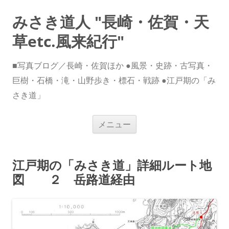
みさき道人 "長崎・佐賀・天
草etc.風来紀行"
■写真ブログ／長崎・佐賀ほか ●風景・史跡・古写真・
巨樹・石橋・滝・山野歩き・標石・戦跡 ●江戸期の「み
さき道」
コ
メニュー
ン
テ
ン
ツ
へ
江戸期の「みさき道」詳細ルート地
ス
キ
図 ２ 岳路道経由
ッ
プ