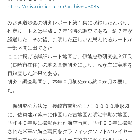
https://misakimichi.com/archives/3035
みさき道歩会の研究レポート第１集に収録したとおり、
推定ルート図は平成１７年当時の調査である。約７年が
経過した。その後、判明した正しいと思われるルートが
一部区間に出てきた。
ここに掲げる詳細ルート地図は、伊能忠敬研究会入江氏
（長崎市在住）の地図画像研究により、私が主に実地を
再踏査した結果である。
研究・調査期間は、本年２月初めから約２か月を要し
た。
画像研究の方法は、長崎市南部の１/１００００地形図
に、佐賀藩が幕末に作図した古地図と明治中期の地図、
昭和４９年度に撮影された航空写真、昭和２３年に撮影
された米軍の航空写真をグラフィックソフトのレイヤー
で重ねて行なわれた。入江氏の協力に深く感謝したい。