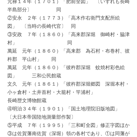
元禄１４年（１７０１）「肥前全図」 〔いずれも長崎
半島部分〕 同
②安永 ２年（１７７３）「高木作右衛門支配所絵
図」 〔当時の長崎代官〕 同
③安政 ７年（１８６０）「高来郡深堀 御崎村・脇津
村」 同
萬延 元年（１８６０）「高来郡 為石村・布巻村、彼
杵郡 平山村」 同
萬延 元年（１８６０）「彼杵郡深堀 蚊焼村彩色絵
図」 三和公民館蔵
文久 元年（１８６１）「彼杵郡深堀郷図 深堀本村・
小ヶ倉村・土井首村・大籠村・竿浦村」
長崎歴文博物館蔵
④明治３４年（１９０１）「国土地理院旧版地図」
〔大日本帝国陸地測量部作製〕
⑤平成 ７年（１９９５）「三和町全図」修正字図ほか
③は佐賀藩南佐賀（深堀）領の各村であり、①は同藩が