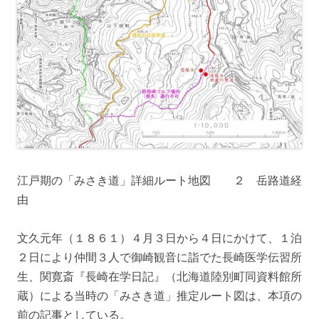
江戸期の「みさき道」詳細ルート地図 ２ 岳路道経
由
文久元年（１８６１）４月３日から４日にかけて、１泊
２日により仲間３人で御崎観音に詣でた長崎医学伝習所
生、関寛斎『長崎在学日記』（北海道陸別町同資料館所
蔵）による当時の「みさき道」推定ルート図は、本項の
前の記事としている。