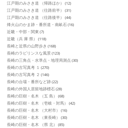
江戸期のみさき道 （帰路ほか）
(12)
江戸期のみさき道 （往路前半）
(31)
江戸期のみさき道 （往路後半）
(44)
烽火山のかま跡・番所道・南畝石
(16)
近畿・中部・関東
(7)
近畿（兵 庫 県）
(118)
長崎と近県の山野歩き
(168)
長崎のラビリンスな風景
(123)
長崎の三角点・水準点・地理局測点
(30)
長崎の古写真考 １
(270)
長崎の古写真考 ２
(146)
長崎の台場・番所など跡
(22)
長崎の外国人居留地跡標石
(28)
長崎の巨樹・名木 （五 島）
(68)
長崎の巨樹・名木 （壱岐・対馬）
(42)
長崎の巨樹・名木 （大村市）
(16)
長崎の巨樹・名木 （東長崎）
(30)
長崎の巨樹・名木 （県 北）
(85)