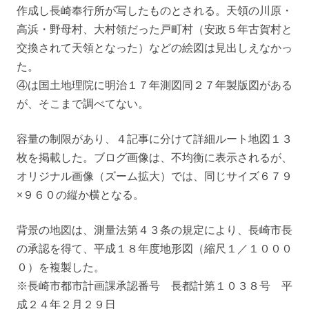
作成し長崎奉行所が写したものとされる。天領の川原・
高浜・野母村、大村領だった戸町村（安政５年古賀村と
交換されて天領となった）などの絵図は見出しえなかっ
た。
④は国土地理院に明治１７年測図同２７年製版図がある
が、そこまで調べてない。
容量の制限があり、４記事に分けて詳細ルート地図１３
枚を掲載した。ブログ画像は、不均衡に表示されるが、
オリジナル画像（ズーム拡大）では、同じサイズ６７９
×９６０の縦か横となる。
背景の地図は、測量法第４３条の規定により、長崎市長
の承認を得て、平成１８年度地形図（縮尺１／１０００
０）を複製した。
※長崎市都市計画課承認番号 長都計第１０３８号 平
成２４年２月２９日