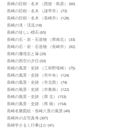
長崎の巨樹・名木 （西彼・島原）
(60)
長崎の巨樹・名木 （諌早市）
(73)
長崎の巨樹・名木 （長崎市）
(128)
長崎の滝・渓流
(18)
長崎の珍しい標石
(65)
長崎の石・岩・石造物 （県南北）
(33)
長崎の石・岩・石造物 （長崎市）
(92)
長崎の藩境石と塚
(29)
長崎の西空の夕日
(93)
長崎の風景・史跡 （三和野母崎）
(75)
長崎の風景・史跡 （市中央）
(124)
長崎の風景・史跡 （市北西）
(74)
長崎の風景・史跡 （市東南）
(122)
長崎の風景・史跡 （県 北）
(153)
長崎の風景・史跡 （県 南）
(154)
長崎名勝図絵・長崎八景の風景
(49)
長崎外の古写真考
(397)
長崎学さるく行事ほか
(41)