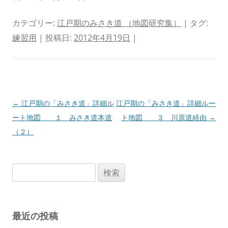
カテゴリー:
江戸期のみさき道 （地図研究集）
| タグ:
練習用
| 投稿日:
2012年4月19日
|
投
←
江戸期の「みさき道」詳細ル
江戸期の「みさき道」詳細ルー
稿
ート地図 １ みさき道本道
ト地図 ３ 川原道経由
→
ナ
（２）
ビ
ゲ
検
ー
索:
シ
ョ
最近の投稿
ン