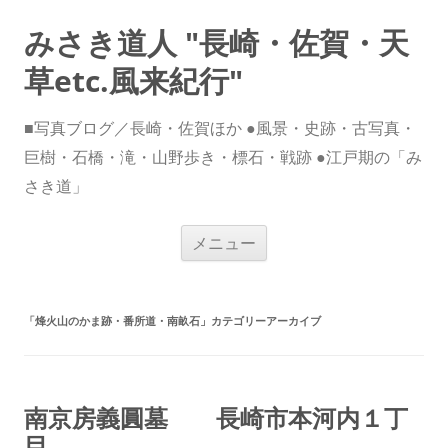
みさき道人 "長崎・佐賀・天
草etc.風来紀行"
■写真ブログ／長崎・佐賀ほか ●風景・史跡・古写真・
巨樹・石橋・滝・山野歩き・標石・戦跡 ●江戸期の「み
さき道」
コ
メニュー
ン
テ
ン
ツ
へ
ス
「
烽火山のかま跡・番所道・南畝石
」カテゴリーアーカイブ
キ
ッ
プ
南京房義圓墓 長崎市本河内１丁
目