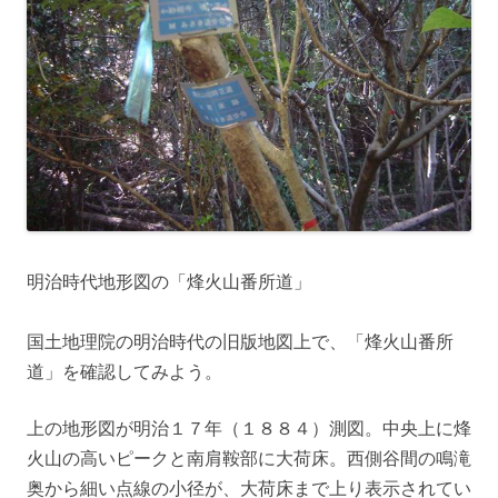
明治時代地形図の「烽火山番所道」
国土地理院の明治時代の旧版地図上で、「烽火山番所
道」を確認してみよう。
上の地形図が明治１７年（１８８４）測図。中央上に烽
火山の高いピークと南肩鞍部に大荷床。西側谷間の鳴滝
奥から細い点線の小径が、大荷床まで上り表示されてい