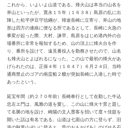
これから、いよいよ山道である。烽火山は本当の山名を
斧山といったが、寛永１５年（１６３８）島原の乱に出
陣した松平伊豆守信綱が、帰途長崎に立寄り、斧山の地
形は四方の連絡に便なる所であるとして、長崎に火急の
事変が起った際、大村、諫早、島原をはじめ港内外の台
場番所に非常を報知するため、山の頂上に烽火台を作
り、番所を設けて、遠見番役人を勤務させたので、山名
も烽火山とよばれるになった。この山で最初の烽火があ
げられたのは、正保４年（１６４７）６月２４日、当時
通商禁止のゴアの南蛮船２艘が突如長崎に入港した時で
あったという。
延宝年間（約２７０年前）長崎奉行として在勤した牛込
忠左エ門は、風雅の道を愛し、この山に烽火十景と題し
て名勝の地を設け、崎陽の文人墨客を招いて度々佳筵を
開いた話は有名である。山道は七面山の方に登らず、旧
道の秋葉山ぞいに登ると、昔のおもかげをしのばせる石