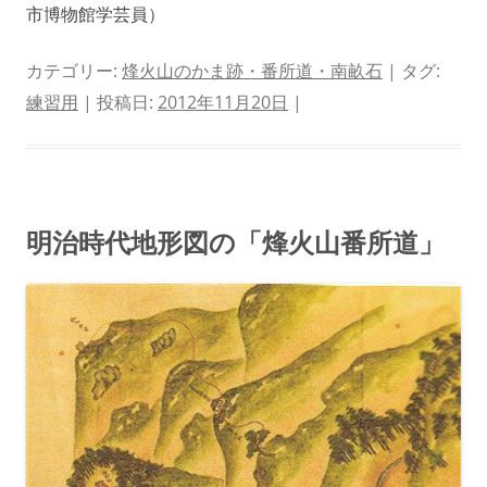
市博物館学芸員）
カテゴリー:
烽火山のかま跡・番所道・南畝石
| タグ:
練習用
| 投稿日:
2012年11月20日
|
明治時代地形図の「烽火山番所道」