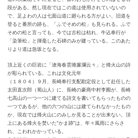
段がある。然し現在ではこの道は使用されていないの
で、足よわの人は七面山道に廻られる方がよい。旧道を
登ると番所の跡も、「ふでそめの松」も見られる。ふで
そめの松と言っても、今では古松は枯れ、牛込奉行が
「染筆松」と揮毫した石碑のみが建っている。このあた
りより道は急坂となる。
頂上近くの巨岩に「滄海春雲捲簾瀾云々」と烽火山の詩
が彫られている。これは文化元年
（１８０４）９月、長崎奉行支配勘定役として赴任した
太田直次郎（蜀山人）に、長崎の豪商中村李囿が、長崎
七高山の一つ一つに建てる詩文を書いてもらったものの
一つであるが、他の六つの山には建てられなかったもの
か、現在では烽火山にのみしか見ることが出来ない。頂
上にある烽火を焚いた“かま跡”は、年々風雨にさらさ
れ、こわれかかっている。