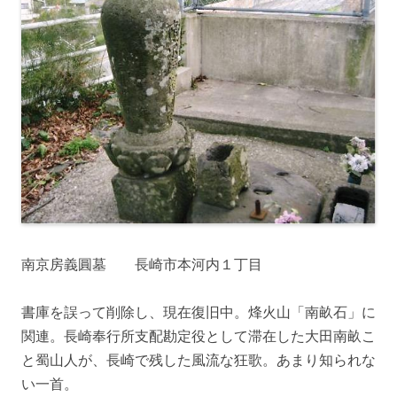
南京房義圓墓 長崎市本河内１丁目
書庫を誤って削除し、現在復旧中。烽火山「南畝石」に
関連。長崎奉行所支配勘定役として滞在した大田南畝こ
と蜀山人が、長崎で残した風流な狂歌。あまり知られな
い一首。