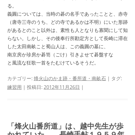
る。
義圓については、当時の碁の名手であったことと、赤寺
（唐寺三寺のうち、どの寺であるかは不明）にいた形跡
があるとのこと以外は、素性も人となりも寡聞にして知
らない。しかし、その後奉行所勘定方として長崎に滞在
した太田南畝こと蜀山人は、この義圓の墓に、
南京房か珍房か碁笥（ごけ）引きよせて碁盤すな
と風流な狂歌一首をたむけているそうだ。
カテゴリー:
烽火山のかま跡・番所道・南畝石
| タグ:
練習用
| 投稿日:
2012年11月26日
|
「烽火山番所道」は、越中先生が歩
かれていた 長崎手帖１９５９年