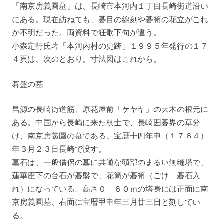
「南京房義圓墓」は、長崎市本河内１丁目長崎街道沿い
にある。現在訪ねても、碁目の線刻や碁笥の花立がこれ
か不明だった。両資料で狂歌下句が違う。
小森定行氏著「本河内村の史跡」１９９５年発行の１７
４頁は、次のとおり。寸法図はこれから。
碁盤の墓
昌源の長崎街道筋、原花屋前「ケヤキ」の大木の根元に
ある。中国から長崎に来た棋士で、長崎囲碁界の草分
け、南京房義圓の墓である。宝暦十四年申（１７６４）
年３月２３日長崎で没す。
墓石は、一般僧侶の墓に共通な頭部のまるい無縫塔で、
蓮華座下の台石が碁盤で、花筒が碁笥（ごけ 碁石入
れ）になっている。高さ０．６０ｍの塔身には正面に南
京房義圓墓、右面に宝暦甲申年三月廿三日と刻してい
る。