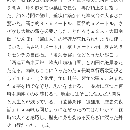
を聞き、峠を越えて秋葉山で昼食。再び頂上を目指し
た。約３時間の登山。釜状に築かれた烽火台の大きさに
驚いた。高さ約３・６メートル、直径約５メートル。さ
ぞかし大量の薪を必要としたことだろう▲文人・大田南
畝（なんぽ）（蜀山人）の詩碑が忘れられたように建っ
ている。高さ約１メートル、横１メートル弱、厚さ約５
０センチの自然石。「滄海春雲」などとうたい起こし
「西連五島東天艸 烽火山頭極目看」と四囲の絶景をた
たえる。南畝もここに立ったのだ▲長崎奉行所勘定役と
して１８０４（文化元）年に赴任。翌年の建立。刻まれ
た文字を指でなぞり、思いをはせる。「廃虚に立つと何
時も胸疼くのを感じる−。廃虚にはそこに住んだ人間臭
と人生とが残っている」（遠藤周作「狐狸庵 歴史の夜
話」）▲南畝も同じようになぞったのではないか？ 往
時の人々と感応し、歴史に身を委ねる安らぎに浸った烽
火山行だった。（成）