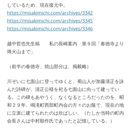
しているため、現在復元中。
https://misakimichi.com/archives/3342
https://misakimichi.com/archives/3345
https://misakimichi.com/archives/3346
越中哲也先生稿 私の長崎案内 第９回「春徳寺より
烽火山まで」
（前半の春徳寺、焼山部分は、掲載略）
川ぞいに七面山に登ってゆくと、蜀山人が加藤清正を詠
んだ詩碑が、清正公様を祀る七面山に向って建ってい
る。この碑もあやうく、なくなるところだったのを、昭
和２９年、鳴滝町西部町内会の方々のお蔭で、現在の地
に立派に建てられたのは欣ばしい。（たしか当時の町内
会長さんは中村順作氏であったと記憶している。）