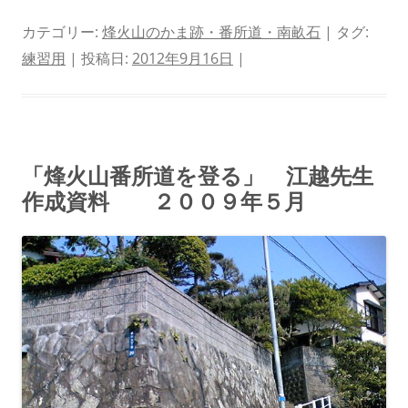
カテゴリー:
烽火山のかま跡・番所道・南畝石
| タグ:
練習用
| 投稿日:
2012年9月16日
|
「烽火山番所道を登る」 江越先生
作成資料 ２００９年５月