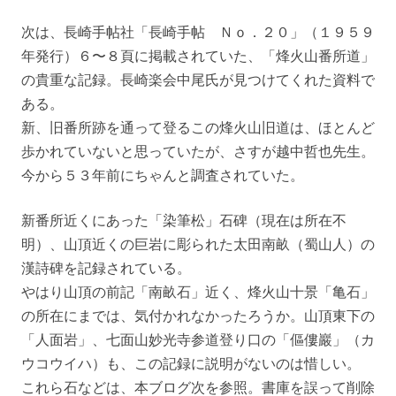
次は、長崎手帖社「長崎手帖 Ｎｏ．２０」（１９５９
年発行）６〜８頁に掲載されていた、「烽火山番所道」
の貴重な記録。長崎楽会中尾氏が見つけてくれた資料で
ある。
新、旧番所跡を通って登るこの烽火山旧道は、ほとんど
歩かれていないと思っていたが、さすが越中哲也先生。
今から５３年前にちゃんと調査されていた。
新番所近くにあった「染筆松」石碑（現在は所在不
明）、山頂近くの巨岩に彫られた太田南畝（蜀山人）の
漢詩碑を記録されている。
やはり山頂の前記「南畝石」近く、烽火山十景「亀石」
の所在にまでは、気付かれなかったろうか。山頂東下の
「人面岩」、七面山妙光寺参道登り口の「傴僂巖」（カ
ウコウイハ）も、この記録に説明がないのは惜しい。
これら石などは、本ブログ次を参照。書庫を誤って削除