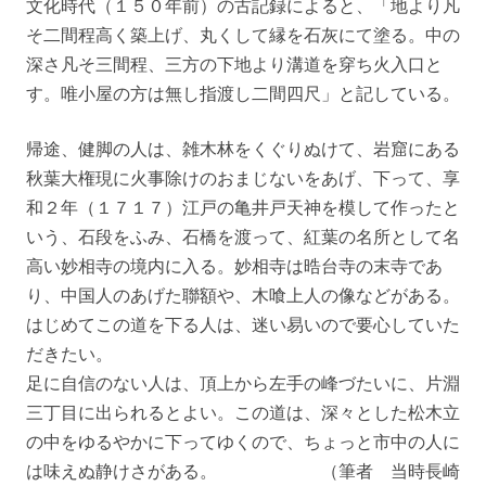
文化時代（１５０年前）の古記録によると、「地より凡
そ二間程高く築上げ、丸くして縁を石灰にて塗る。中の
深さ凡そ三間程、三方の下地より溝道を穿ち火入口と
す。唯小屋の方は無し指渡し二間四尺」と記している。
帰途、健脚の人は、雑木林をくぐりぬけて、岩窟にある
秋葉大権現に火事除けのおまじないをあげ、下って、享
和２年（１７１７）江戸の亀井戸天神を模して作ったと
いう、石段をふみ、石橋を渡って、紅葉の名所として名
高い妙相寺の境内に入る。妙相寺は晧台寺の末寺であ
り、中国人のあげた聯額や、木喰上人の像などがある。
はじめてこの道を下る人は、迷い易いので要心していた
だきたい。
足に自信のない人は、頂上から左手の峰づたいに、片淵
三丁目に出られるとよい。この道は、深々とした松木立
の中をゆるやかに下ってゆくので、ちょっと市中の人に
は味えぬ静けさがある。 （筆者 当時長崎