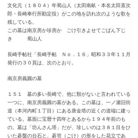
文化元（１８０４）年蜀山人（太田南畝・本名太田直次
郎・長崎奉行所勘定役）がこの地を訪れ次のような歌を
残している。
この墓は南京房か珍房か ごけ引きよせてごばん下じ
き 蜀山人
長崎手帖社「長崎手帖 Ｎｏ．１６」昭和３３年１１月
発行の３０頁は、次のとおり。
南京房義圓の墓
１５１ 墓の多い長崎で、他に類がないと言われている
一つに、南京房義圓の墓がある。この墓は、一ノ瀬旧街
道（本河内町１丁目）にある唐金塔の近くの道端に建っ
ている。墓面に宝暦十四年とあるから１９４年前のも
の。墓は「坊んさん塔」だが、珍しいのは３８１目をひ
いた碁盤の台石と、碁笥（ごけ）の形をした花立であ