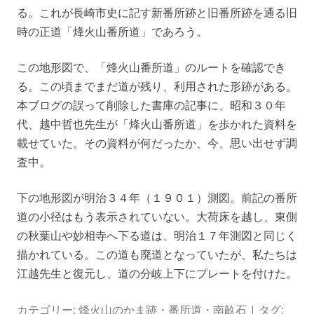
る。これが長崎市史に記す新番所跡と旧番所跡を通る旧
時の正道「烽火山番所道」であろう。
この地形図で、「烽火山番所道」のルートを確認でき
る。この頃までまだ道が残り、利用された形跡がある。
本ブログの誤って削除した書庫の記事に、昭和３０年
代、越中哲也先生が「烽火山番所道」を歩かれた資料を
載せていた。その資料が何だったか、今、思い出せず調
査中。
下の地形図が明治３４年（１９０１）測図。前記の番所
道の小径はもう表示されていない。大荷床を越し、東側
の秋葉山や妙相寺へ下る道は、明治１７年測図と同じく
描かれている。この道も廃道となっていたが、私たちは
江越先生と復元し、道の分岐上下にプレートを付けた。
カテゴリー:
烽火山のかま跡・番所道・南畝石
| タグ: