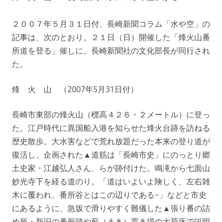
２００７年５月３１日付、長崎新聞コラム「水や空」の
記事は、次のとおり。２１日（日）開催した「烽火山番
所道を登る」催しに、長崎新聞社の文化部長が同行され
た。
烽 火 山 （2007年5月31日付）
長崎市東部の烽火山（標高４２６・２メートル）に登っ
た。江戸時代に異国船入港を知らせた烽火台跡を訪ねる
歴史散歩。大水害などで荒れ放題だった本来の登り道が
復活し、企画された▲道筋は「長崎市史」にのっとり郷
土史家・江越弘人さん、らが跡付けた。鳴滝から七面山
妙光寺下を経る道のり。「道はいよいよ険しく、左右雑
木に覆われ、番所谷とはこの辺りである−」などと市史
にあるように、急坂で滑りやすく難儀した▲張り番の詰
め所・新旧の番所跡や薪（まき）置き場の大荷床で説明