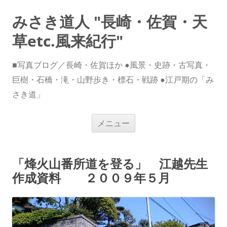
みさき道人 "長崎・佐賀・天
草etc.風来紀行"
■写真ブログ／長崎・佐賀ほか ●風景・史跡・古写真・
巨樹・石橋・滝・山野歩き・標石・戦跡 ●江戸期の「み
さき道」
コ
メニュー
ン
テ
ン
ツ
へ
「烽火山番所道を登る」 江越先生
ス
キ
作成資料 ２００９年５月
ッ
プ