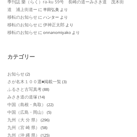
季刊誌 樂（らく）ra-ku 59号 長崎の道ーみさき道 茂木街
道 浦上街道ー
に
半田弘美
より
移転のお知らせ
に
ハンター
より
移転のお知らせ
伊神正太郎
に
より
移転のお知らせ
に
onnanomiyako
より
カテゴリー
お知らせ
(2)
さが名木１００選■掲載一覧
(3)
ふるさと古写真考
(88)
みさき道の道塚
(14)
中国（島根・鳥取）
(22)
中国（広島・岡山）
(5)
九州（大 分 県）
(296)
九州（宮 崎 県）
(58)
九州（沖 縄 県）
(125)