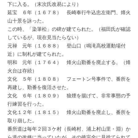
下に入る。（末次氏改易により）
延宝 ６年（１６７８） 長崎奉行牛込忠左衛門、烽火
山十景を詠った。
この時、「染筆松」の碑が建てられた。（福田氏が確認
しているが、現在見当たらない）
元禄 元年（１６８８） 登山口（鳴滝高校運動場付
近）に制札が建てられた。
明和 元年（１７６４） 烽火山勤番を廃止する。（烽
火台は存続）
文化 ５年（１８０８） フェートン号事件で、番所を
再建し、勤番を復活させた。
文化 ６年（１８０９） 狼煙を揚げて、非常事態の予
行練習を行った。
文化１２年（１８１５） 烽火山勤番を廃止し、番所を
取り崩した。
番所道は毎年２回３ケ村（長崎村、浦上村山里・淵）か
ら道の改修に当っていたが、その後完全に見捨てられて