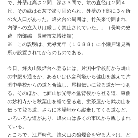
で、外壁は高さ２間、深さ３間で、坑の直径は２間４
尺、その縁は石灰で塗り固められ、外壁の下部に３ヶ所
の火入口があった。烽火台の周囲は、竹矢来で囲まれ、
内部への立入りは厳しく禁止されていた。」（長崎の史
跡 南部編 長崎市立博物館）
※ この説明は、元禄元年（１６８８）に小瀬戸遠見番
所が設置されてからのものである。
今日、烽火山狼煙台へ登るには、片渕中学校前から焼山
の中腹を通るか、あるいは仏舎利塔から健山を越えて片
渕中学校からの道と合流し、尾根伝いに登る道が一つあ
る。そのほか、七面山妙光寺本堂背後から登る道、東側
の妙相寺から秋葉山を経て登る道、蛍茶屋から武功山を
伝って登る道、さらに木場峠から縦走してくる道など、
いろいろな道があり、烽火山は多くの市民から親しまれ
ている。
ところで、江戸時代、烽火山の狼煙台を守る人々は、ど