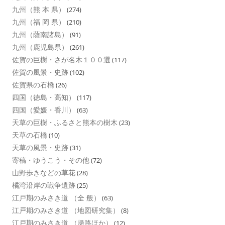
九州（熊 本 県）
(274)
九州（福 岡 県）
(210)
九州（薩南諸島）
(91)
九州（鹿児島県）
(261)
佐賀の巨樹・さが名木１００選
(117)
佐賀の風景・史跡
(102)
佐賀県の石橋
(26)
四国（徳島・高知）
(117)
四国（愛媛・香川）
(63)
天草の巨樹・ふるさと熊本の樹木
(23)
天草の石橋
(10)
天草の風景・史跡
(31)
寄稿・ゆうこう・その他
(72)
山野歩きなどの草花
(28)
橘湾沿岸の戦争遺跡
(25)
江戸期のみさき道 （全 般）
(63)
江戸期のみさき道 （地図研究集）
(8)
江戸期のみさき道 （帰路ほか）
(12)