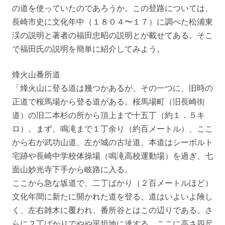
の道を使っていたのであろうか。この登路については、
長崎市史に文化年中（１８０４〜１７）に調べた松浦東
渓の説明と著者の福田忠昭の説明とが載せてある。そこ
で福田氏の説明を簡単に紹介してみよう。
烽火山番所道
「烽火山に登る道は幾つかあるが、その一つに、旧時の
正道で桜馬場から登る道がある。桜馬場町（旧長崎街
道）の旧二本杉の所から頂上まで十五丁（約１．５キ
ロ）。まず、鳴滝まで１丁余り（約百メートル）、ここ
から右が武功山道、左が城の古址道、本道はシーボルト
宅跡や長崎中学校体操場（鳴滝高校運動場）を過ぎ、七
面山妙光寺下手から岐路に入る。
ここから急な坂道で、二丁ばかり（２百メートルほど）
文化年間に新たに開かれた道を登る。道はいよいよ険し
く、左右雑木に覆われ、番所谷とはこの辺りである。さ
らに２丁ばかりでやや平坦地に達する。ここに高さ四尺