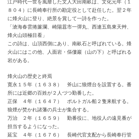
江戸時代一世を風靡した文人大田南畝は、文化元年（１
８０４）に長崎奉行所の勘定役として赴任した。翌２年
に烽火山に登り、絶景を賞して一詩を作った。
「滄海春雲捲簾瀾、崎陽囂市一彈丸、西連五島東天艸、
烽火山頭極目看」
この詩は、山頂西側にあり、南畝石と呼ばれている。烽
火山にはこの他、人面岩・傴僂巖（山の下）と呼ばれる
岩がある。
烽火山の歴史と終焉
寛永１５年（１６３８） 斧山に狼煙台を設置する。番
所には近郷の百姓が２人づつ勤番した。
正保 ４年（１６４７） ポルトガル船２隻来航する。
狼煙が焚かれ諸藩の兵士が集合する。
万治 ２年（１６５９） 勤番役に、地役人の遠見番が
担当するようになった。
延宝 ４年（１６７６） 長崎代官支配から長崎奉行管