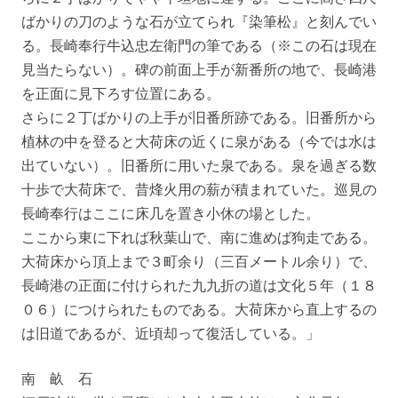
ばかりの刀のような石が立てられ『染筆松』と刻んでい
る。長崎奉行牛込忠左衛門の筆である（※この石は現在
見当たらない）。碑の前面上手が新番所の地で、長崎港
を正面に見下ろす位置にある。
さらに２丁ばかりの上手が旧番所跡である。旧番所から
植林の中を登ると大荷床の近くに泉がある（今では水は
出ていない）。旧番所に用いた泉である。泉を過ぎる数
十歩で大荷床で、昔烽火用の薪が積まれていた。巡見の
長崎奉行はここに床几を置き小休の場とした。
ここから東に下れば秋葉山で、南に進めば狗走である。
大荷床から頂上まで３町余り（三百メートル余り）で、
長崎港の正面に付けられた九九折の道は文化５年（１８
０６）につけられたものである。大荷床から直上するの
は旧道であるが、近頃却って復活している。」
南 畝 石