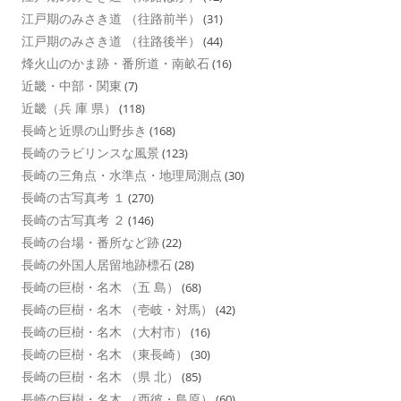
江戸期のみさき道 （往路前半）
(31)
江戸期のみさき道 （往路後半）
(44)
烽火山のかま跡・番所道・南畝石
(16)
近畿・中部・関東
(7)
近畿（兵 庫 県）
(118)
長崎と近県の山野歩き
(168)
長崎のラビリンスな風景
(123)
長崎の三角点・水準点・地理局測点
(30)
長崎の古写真考 １
(270)
長崎の古写真考 ２
(146)
長崎の台場・番所など跡
(22)
長崎の外国人居留地跡標石
(28)
長崎の巨樹・名木 （五 島）
(68)
長崎の巨樹・名木 （壱岐・対馬）
(42)
長崎の巨樹・名木 （大村市）
(16)
長崎の巨樹・名木 （東長崎）
(30)
長崎の巨樹・名木 （県 北）
(85)
長崎の巨樹・名木 （西彼・島原）
(60)