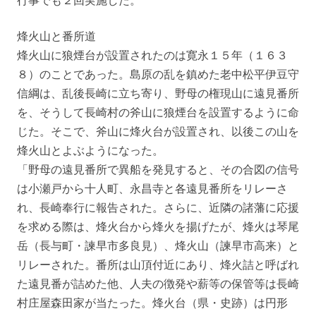
烽火山と番所道
烽火山に狼煙台が設置されたのは寛永１５年（１６３
８）のことであった。島原の乱を鎮めた老中松平伊豆守
信綱は、乱後長崎に立ち寄り、野母の権現山に遠見番所
を、そうして長崎村の斧山に狼煙台を設置するように命
じた。そこで、斧山に烽火台が設置され、以後この山を
烽火山とよぶようになった。
「野母の遠見番所で異船を発見すると、その合図の信号
は小瀬戸から十人町、永昌寺と各遠見番所をリレーさ
れ、長崎奉行に報告された。さらに、近隣の諸藩に応援
を求める際は、烽火台から烽火を揚げたが、烽火は琴尾
岳（長与町・諫早市多良見）、烽火山（諫早市高来）と
リレーされた。番所は山頂付近にあり、烽火詰と呼ばれ
た遠見番が詰めた他、人夫の徴発や薪等の保管等は長崎
村庄屋森田家が当たった。烽火台（県・史跡）は円形