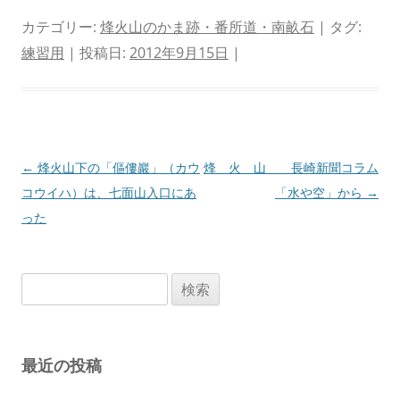
カテゴリー:
烽火山のかま跡・番所道・南畝石
| タグ:
練習用
| 投稿日:
2012年9月15日
|
投
←
烽火山下の「傴僂巖」（カウ
烽 火 山 長崎新聞コラム
稿
コウイハ）は、七面山入口にあ
「水や空」から
→
ナ
った
ビ
ゲ
検
ー
索:
シ
ョ
最近の投稿
ン