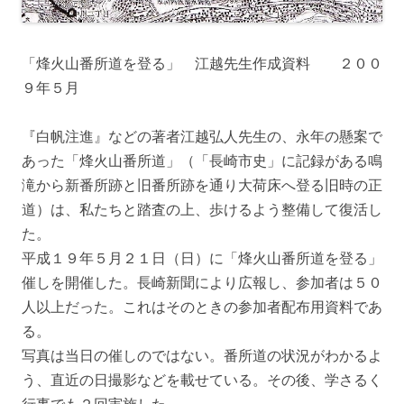
「烽火山番所道を登る」 江越先生作成資料 ２００
９年５月
『白帆注進』などの著者江越弘人先生の、永年の懸案で
あった「烽火山番所道」（「長崎市史」に記録がある鳴
滝から新番所跡と旧番所跡を通り大荷床へ登る旧時の正
道）は、私たちと踏査の上、歩けるよう整備して復活し
た。
平成１９年５月２１日（日）に「烽火山番所道を登る」
催しを開催した。長崎新聞により広報し、参加者は５０
人以上だった。これはそのときの参加者配布用資料であ
る。
写真は当日の催しのではない。番所道の状況がわかるよ
う、直近の日撮影などを載せている。その後、学さるく
行事でも２回実施した。