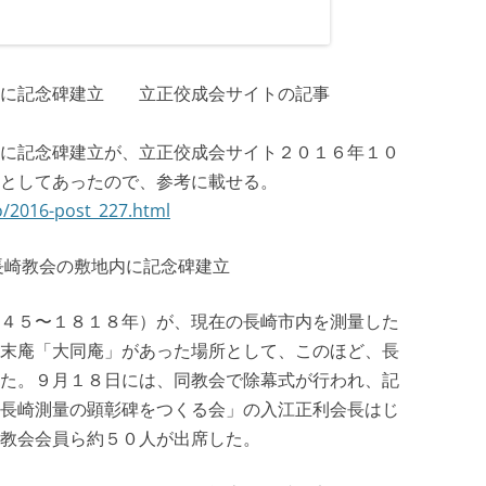
跡に記念碑建立 立正佼成会サイトの記事
に記念碑建立が、立正佼成会サイト２０１６年１０
介としてあったので、参考に載せる。
do/2016-post_227.html
長崎教会の敷地内に記念碑建立
４５〜１８１８年）が、現在の長崎市内を測量した
末庵「大同庵」があった場所として、このほど、長
た。９月１８日には、同教会で除幕式が行われ、記
長崎測量の顕彰碑をつくる会」の入江正利会長はじ
教会会員ら約５０人が出席した。