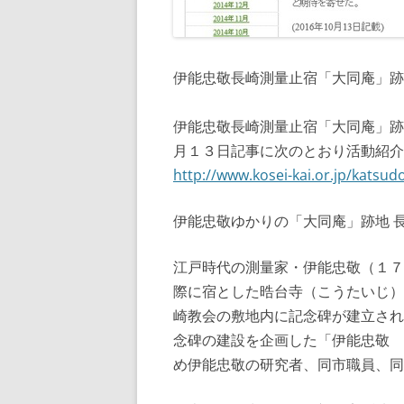
伊能忠敬長崎測量止宿「大同庵」
伊能忠敬長崎測量止宿「大同庵」跡
月１３日記事に次のとおり活動紹
http://www.kosei-kai.or.jp/katsu
伊能忠敬ゆかりの「大同庵」跡地 
江戸時代の測量家・伊能忠敬（１７
際に宿とした晧台寺（こうたいじ）
崎教会の敷地内に記念碑が建立され
念碑の建設を企画した「伊能忠敬 
め伊能忠敬の研究者、同市職員、同