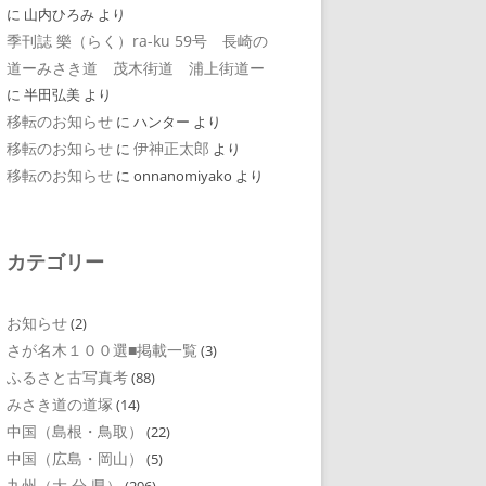
に
山内ひろみ
より
季刊誌 樂（らく）ra-ku 59号 長崎の
道ーみさき道 茂木街道 浦上街道ー
に
半田弘美
より
移転のお知らせ
に
ハンター
より
移転のお知らせ
伊神正太郎
に
より
移転のお知らせ
に
onnanomiyako
より
カテゴリー
お知らせ
(2)
さが名木１００選■掲載一覧
(3)
ふるさと古写真考
(88)
みさき道の道塚
(14)
中国（島根・鳥取）
(22)
中国（広島・岡山）
(5)
九州（大 分 県）