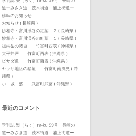
季刊誌 樂（らく）ra-ku 59号 長崎の
道ーみさき道 茂木街道 浦上街道ー
移転のお知らせ
お知らせ ( 長崎県 )
妙相寺・富川渓谷の紅葉 ２ ( 長崎県 )
妙相寺・富川渓谷の紅葉 １ ( 長崎県 )
祖納岳の猪垣 竹富町西表 ( 沖縄県 )
大平井戸 竹富町西表 ( 沖縄県 )
ピサダ道 竹富町西表 ( 沖縄県 )
ヤッサ地区の猪垣 竹富町南風見 ( 沖
縄県 )
小 城 盛 武富町武富 ( 沖縄県 )
最近のコメント
季刊誌 樂（らく）ra-ku 59号 長崎の
道ーみさき道 茂木街道 浦上街道ー