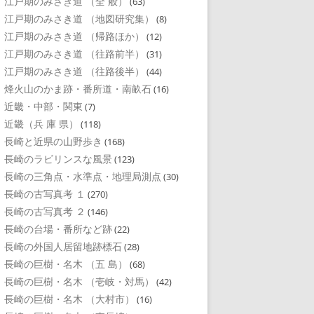
江戸期のみさき道 （全 般）
(63)
江戸期のみさき道 （地図研究集）
(8)
江戸期のみさき道 （帰路ほか）
(12)
江戸期のみさき道 （往路前半）
(31)
江戸期のみさき道 （往路後半）
(44)
烽火山のかま跡・番所道・南畝石
(16)
近畿・中部・関東
(7)
近畿（兵 庫 県）
(118)
長崎と近県の山野歩き
(168)
長崎のラビリンスな風景
(123)
長崎の三角点・水準点・地理局測点
(30)
長崎の古写真考 １
(270)
長崎の古写真考 ２
(146)
長崎の台場・番所など跡
(22)
長崎の外国人居留地跡標石
(28)
長崎の巨樹・名木 （五 島）
(68)
長崎の巨樹・名木 （壱岐・対馬）
(42)
長崎の巨樹・名木 （大村市）
(16)