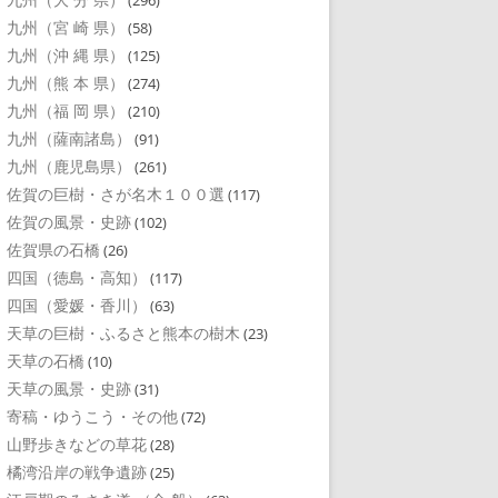
(296)
九州（宮 崎 県）
(58)
九州（沖 縄 県）
(125)
九州（熊 本 県）
(274)
九州（福 岡 県）
(210)
九州（薩南諸島）
(91)
九州（鹿児島県）
(261)
佐賀の巨樹・さが名木１００選
(117)
佐賀の風景・史跡
(102)
佐賀県の石橋
(26)
四国（徳島・高知）
(117)
四国（愛媛・香川）
(63)
天草の巨樹・ふるさと熊本の樹木
(23)
天草の石橋
(10)
天草の風景・史跡
(31)
寄稿・ゆうこう・その他
(72)
山野歩きなどの草花
(28)
橘湾沿岸の戦争遺跡
(25)