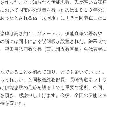
を作ったことで知られる伊能忠敬。氏が率いる江戸
において同市内の測量を行ったのは１８１３年のこ
あったとされる宿「大同庵」に１６日間滞在したこ
念碑は高さ約１．２メートル。伊能直筆の署名や
の隣には同市による説明板が設置された。除幕式で
、福田昌弘同教会長（西九州支教区長）ら代表者に
地であることを初めて知り、とても驚いています。
らうれしい」と同教会総務部長。長崎街道ネットワ
は伊能忠敬の足跡を語る上でも重要な場所。今回、
を頂き、感謝申し上げます。今後、全国の伊能ファ
待を寄せた。