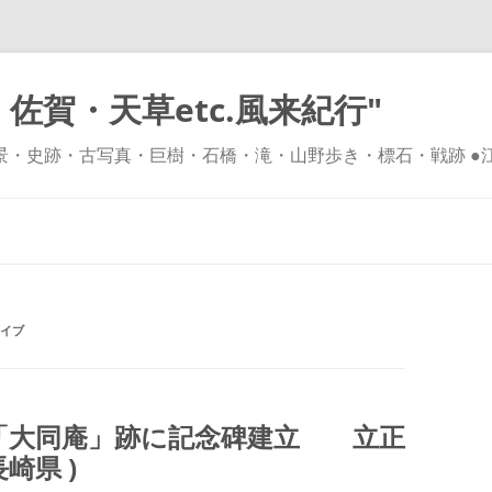
佐賀・天草etc.風来紀行"
風景・史跡・古写真・巨樹・石橋・滝・山野歩き・標石・戦跡 ●
コ
ン
テ
ン
ツ
へ
ス
キ
ッ
イブ
プ
「大同庵」跡に記念碑建立 立正
崎県 )