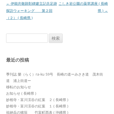
投
←
伊能忠敬顕彰碑建立記念足跡
こしき岩公園の薬草講座 ( 長崎
稿
探訪ウォーキング 第２回
県 )
→
ナ
（２） ( 長崎県 )
ビ
ゲ
検
ー
索:
シ
ョ
最近の投稿
ン
季刊誌 樂（らく）ra-ku 59号 長崎の道ーみさき道 茂木街
道 浦上街道ー
移転のお知らせ
お知らせ ( 長崎県 )
妙相寺・富川渓谷の紅葉 ２ ( 長崎県 )
妙相寺・富川渓谷の紅葉 １ ( 長崎県 )
祖納岳の猪垣 竹富町西表 ( 沖縄県 )