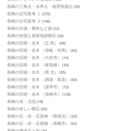
長崎の三角点・水準点・地理局測点
(30)
長崎の古写真考 １
(270)
長崎の古写真考 ２
(146)
長崎の台場・番所など跡
(22)
長崎の外国人居留地跡標石
(28)
長崎の巨樹・名木 （五 島）
(68)
長崎の巨樹・名木 （壱岐・対馬）
(42)
長崎の巨樹・名木 （大村市）
(16)
長崎の巨樹・名木 （東長崎）
(30)
長崎の巨樹・名木 （県 北）
(85)
長崎の巨樹・名木 （西彼・島原）
(60)
長崎の巨樹・名木 （諌早市）
(73)
長崎の巨樹・名木 （長崎市）
(128)
長崎の滝・渓流
(18)
長崎の珍しい標石
(65)
長崎の石・岩・石造物 （県南北）
(33)
長崎の石・岩・石造物 （長崎市）
(92)
長崎の藩境石と塚
(29)