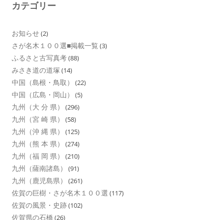
カテゴリー
お知らせ
(2)
さが名木１００選■掲載一覧
(3)
ふるさと古写真考
(88)
みさき道の道塚
(14)
中国（島根・鳥取）
(22)
中国（広島・岡山）
(5)
九州（大 分 県）
(296)
九州（宮 崎 県）
(58)
九州（沖 縄 県）
(125)
九州（熊 本 県）
(274)
九州（福 岡 県）
(210)
九州（薩南諸島）
(91)
九州（鹿児島県）
(261)
佐賀の巨樹・さが名木１００選
(117)
佐賀の風景・史跡
(102)
佐賀県の石橋
(26)