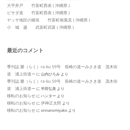
大平井戸 竹富町西表 ( 沖縄県 )
ピサダ道 竹富町西表 ( 沖縄県 )
ヤッサ地区の猪垣 竹富町南風見 ( 沖縄県 )
小 城 盛 武富町武富 ( 沖縄県 )
最近のコメント
季刊誌 樂（らく）ra-ku 59号 長崎の道ーみさき道 茂木街
道 浦上街道ー
に
山内ひろみ
より
季刊誌 樂（らく）ra-ku 59号 長崎の道ーみさき道 茂木街
道 浦上街道ー
に
半田弘美
より
移転のお知らせ
に
ハンター
より
移転のお知らせ
伊神正太郎
に
より
移転のお知らせ
に
onnanomiyako
より