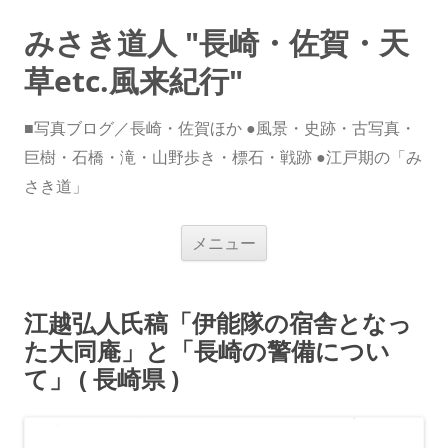
みさき道人 "長崎・佐賀・天
草etc.風来紀行"
■写真ブログ／長崎・佐賀ほか ●風景・史跡・古写真・
巨樹・石橋・滝・山野歩き・標石・戦跡 ●江戸期の「み
さき道」
コ
メニュー
ン
テ
ン
ツ
へ
江越弘人氏稿「伊能隊の宿舎となっ
ス
キ
た大同庵」と「長崎の警備につい
ッ
プ
て」 ( 長崎県 )