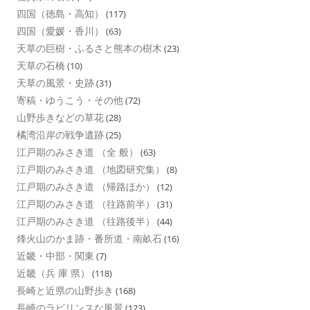
四国（徳島・高知）
(117)
四国（愛媛・香川）
(63)
天草の巨樹・ふるさと熊本の樹木
(23)
天草の石橋
(10)
天草の風景・史跡
(31)
寄稿・ゆうこう・その他
(72)
山野歩きなどの草花
(28)
橘湾沿岸の戦争遺跡
(25)
江戸期のみさき道 （全 般）
(63)
江戸期のみさき道 （地図研究集）
(8)
江戸期のみさき道 （帰路ほか）
(12)
江戸期のみさき道 （往路前半）
(31)
江戸期のみさき道 （往路後半）
(44)
烽火山のかま跡・番所道・南畝石
(16)
近畿・中部・関東
(7)
近畿（兵 庫 県）
(118)
長崎と近県の山野歩き
(168)
長崎のラビリンスな風景
(123)