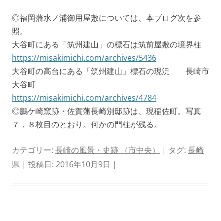
◎福岡藩水ノ浦御用屋敷については、本ブログ次を参
照。
大谷町にある「筑州建山」の標石は筑前屋敷の境界柱
https://misakimichi.com/archives/5436
大谷町の高台にある「筑州建山」標石の現況 長崎市
大谷町
https://misakimichi.com/archives/4784
◎鵬ケ崎窯跡・佐賀藩長崎別邸跡は、現稲佐町。写真
７，８枚目のとおり。何かの門柱が残る。
カテゴリー:
長崎の風景・史跡 （市中央）
| タグ:
長崎
県
| 投稿日:
2016年10月9日
|